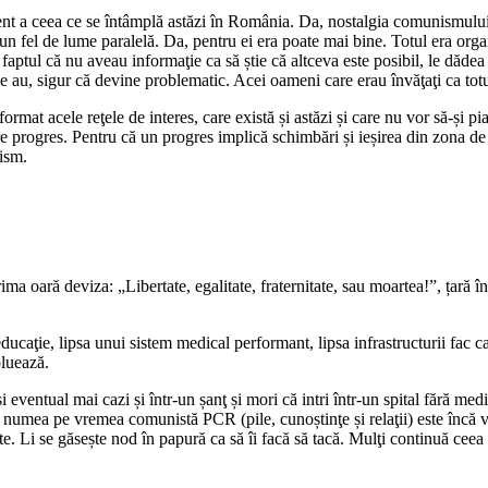
vent a ceea ce se întâmplă astăzi în România. Da, nostalgia comunismului
ntr-un fel de lume paralelă. Da, pentru ei era poate mai bine. Totul era org
faptul că nu aveau informaţie ca să știe că altceva este posibil, le dădea
 au, sigur că devine problematic. Acei oameni care erau învăţaţi ca totul
mat acele reţele de interes, care există și astăzi și care nu vor să-și pi
re progres. Pentru că un progres implică schimbări și ieșirea din zona de 
vism.
rima oară deviza: „Libertate, egalitate, fraternitate, sau moartea!”, țară 
ţie, lipsa unui sistem medical performant, lipsa infrastructurii fac ca r
oluează.
i eventual mai cazi și într-un șanţ și mori că intri într-un spital fără me
 numea pe vremea comunistă PCR (pile, cunoștinţe și relaţii) este încă va
ite. Li se găsește nod în papură ca să îi facă să tacă. Mulţi continuă cee