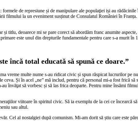
 formele de represiune și de manipulare ale populaţiei iși au rădăcinile 
ării filmului la un eveniment susținut de Consulatul României în Franța. 
și titlu, deoarece mi se pare corect să abordăm franc anumite aspecte, c
xprimare este unul din drepturile fundamentale pentru care s-a murit în 
te încă total educată să spună ce doare.”
ltima vreme multe nume s-au ridicat civic și spun răspicat lucrurilor pe 
ceva. Și în acel „ne” mă includ, pentru că personal mi-a fost frică să su
u învăţat să vorbesc și să las frica deoparte. Pentru mine însămi filmul
ţiilor viitoare în spiritul civic. Să ia exemplu de la cei ce încearcă să sc
eniu sau altul.
văr. Cel al nostalgiei după comunism. Mi-am dorit să știu care este păre