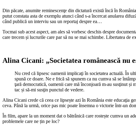
Din păcate, anumite reminescenţe din dictatură există încă în România:
putut constata asta de exemplu atunci când s-a încercat anularea difuz
când publică un interviu sau un reportaj despre ea…
Tocmai sub acest aspect, am ales să vorbesc deschis despre documentar 
care trecem și lucrurile care par să nu se mai schimbe. Libertatea de e
Alina Cicani: „Societatea românească nu es
Nu cred că lipsesc oamenii implicaţi în societatea actuală. În u
spună ce doare. Ne e frică să spunem ca nu cumva să se întâmple 
ţară democratică, oamenii care mă înconjoară m-au susţinut și m-a
tac și să-mi susţin punctul de vedere.
Alina Cicani crede că ceea ce lipsește azi în România este educaţia genera
ceva. Până la urmă, orice pas mic poate însemna o victorie într-un dom
În film, apare la un moment dat o bătrânică care rostește cumva un ade
problemele care ne țin pe loc?