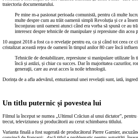
traiectoria documentarului.
Pe mine m-a pasionat perioada comunistă, pentru că multe lucr
multe despre cum au trăit oamenii simpli Revoluția și ce a însem
înconjurau unii oameni atunci când era vorba să spună ce au tră
interesez despre tehnicile de manipulare și represiune din acea 
10 august 2018 a fost ca o revelație pentru ea, ca și când tot ceea ce ci
cristalizat această rețea de oameni în timpul anilor 80 care încă influe
Tehnicile de destabilizare, represiune si manipulare utilizate în
încă și astăzi, și chiar cu succes. Dar în majoritatea cazurilor, r
generaţii, care au avut acces la noile tehnologii.
Dorința de a afla adevărul, entuziasmul unei revelații sunt, iată, ingre
Un titlu puternic și povestea lui
Filmul la început se numea „Ultimul Crăciun al unui dictator”, pentru c
trecut, televiziunea și producătorii au cerut schimbarea titlului.
Varianta finală a fost sugerată de producătorul Pierre Garnier, ascuzân
convinsă de francezi: „dacă titlul e problematic pentru autorităţi, înse