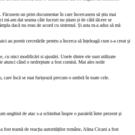
ă. Făcusem un prim documentar în care încercasem să știu mai
i mi-am dat seama câte lucruri nu știam și de câtă tăcere se
tâmpla dacă nu erau de acord cu sistemul. Și asta m-a adus să mă
ici au pornit cercetările pentru a încerca să înțeleagă cum s-a creat și
 cu mici modificări si ajustări. Unele dintre ele sunt utilizate
rile atunci când o nedreptate a fost comisă. Mai ales noile
ru, care încă se mai furișează precum o umbră în toate cele.
um unghiul de atac s-a schimbat înspre o paralelă între prezent și
 fost teamă de reacția autorităților române, Alina Cicani a fost