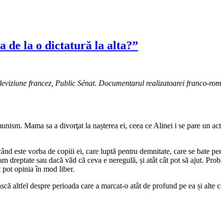
de la o dictatură la alta?”
eleviziune francez, Public Sénat. Documentarul realizatoarei franco-ro
unism. Mama sa a divorţat la nașterea ei, ceea ce Alinei i se pare un act 
d este vorba de copiii ei, care luptă pentru demnitate, care se bate pen
ă am dreptate sau dacă văd că ceva e neregulă, și atât cât pot să ajut. Pro
t pot opinia în mod liber.
ească altfel despre perioada care a marcat-o atât de profund pe ea și al