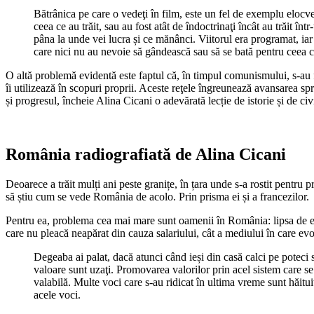
Bătrânica pe care o vedeţi în film, este un fel de exemplu eloc
ceea ce au trăit, sau au fost atât de îndoctrinaţi încât au trăit î
pâna la unde vei lucra și ce mănânci. Viitorul era programat, iar 
care nici nu au nevoie să gândească sau să se bată pentru ceea ce
O altă problemă evidentă este faptul că, în timpul comunismului, s-au for
îi utilizează în scopuri proprii. Aceste reţele îngreunează avansarea sp
și progresul, încheie Alina Cicani o adevărată lecție de istorie și de ci
România radiografiată de Alina Cicani
Deoarece a trăit mulți ani peste granițe, în țara unde s-a rostit pentru p
să știu cum se vede România de acolo. Prin prisma ei și a francezilor.
Pentru ea, problema cea mai mare sunt oamenii în România: lipsa de educa
care nu pleacă neapărat din cauza salariului, cât a mediului în care ev
Degeaba ai palat, dacă atunci când ieși din casă calci pe poteci s
valoare sunt uzaţi. Promovarea valorilor prin acel sistem care se
valabilă. Multe voci care s-au ridicat în ultima vreme sunt hăitu
acele voci.