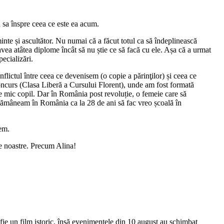
ea sa înspre ceea ce este ea acum.
minte și ascultător. Nu numai că a făcut totul ca să îndeplinească
avea atâtea diplome încât să nu știe ce să facă cu ele. Așa că a urmat
ecializări.
flictul între ceea ce devenisem (o copie a părinţilor) și ceea ce
 concurs (Clasa Liberă a Cursului Florent), unde am fost formată
de mic copil. Dar în România post revoluție, o femeie care să
ă rămâneam în România ca la 28 de ani să fac vreo școală în
gem.
ile noastre. Precum Alina!
 fie un film istoric, însă evenimentele din 10 august au schimbat