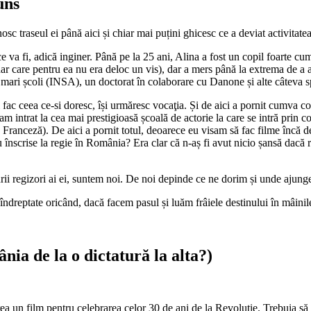
uns
nosc traseul ei până aici și chiar mai puțini ghicesc ce a deviat activitat
e va fi, adică inginer. Până pe la 25 ani, Alina a fost un copil foarte cu
 (dar care pentru ea nu era deloc un vis), dar a mers până la extrema de a 
ai mari școli (INSA), un doctorat în colaborare cu Danone și alte câteva sp
fac ceea ce-si doresc, își urmăresc vocaţia. Și de aici a pornit cumva con
am intrat la cea mai prestigioasă școală de actorie la care se intră prin
a Franceză). De aici a pornit totul, deoarece eu visam să fac filme încă 
u înscrise la regie în România? Era clar că n-aș fi avut nicio șansă dac
gurii regizori ai ei, suntem noi. De noi depinde ce ne dorim și unde ajun
 fi îndreptate oricând, dacă facem pasul și luăm frâiele destinului în mâin
ia de la o dictatură la alta?)
rea un film pentru celebrarea celor 30 de ani de la Revoluție. Trebuia să