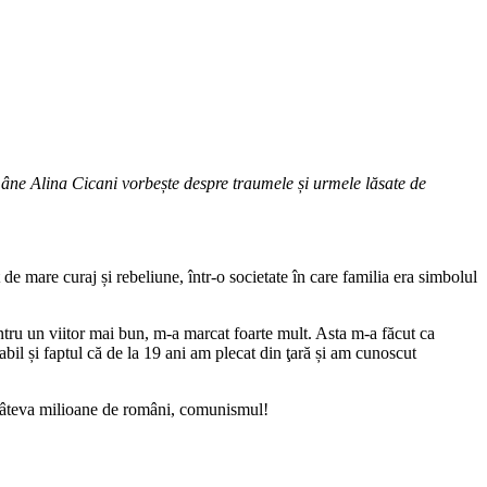
mâne Alina Cicani vorbește despre traumele și urmele lăsate de
de mare curaj și rebeliune, într-o societate în care familia era simbolul
tru un viitor mai bun, m-a marcat foarte mult. Asta m-a făcut ca
babil și faptul că de la 19 ani am plecat din ţară și am cunoscut
te câteva milioane de români, comunismul!