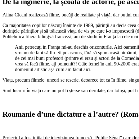
De la inginerie, la școala de actorie, pe asc
Alina Cicani realizează filme, bucăți de realitate și viață, dar puțini cu
Ca majoritatea copiilor născuţi înainte de 1989, părinţii au decis ceea c
dorinţele părinţilor și să trăiească viaţa de vis pe care i-o impuseseră
Politehnica filiera bilingvă franceză, ani de studii în Franţa la cele m
Anii petrecuţi în Franța mi-au deschis orizonturile. Aici oamenii 
vroiam de fapt să fiu. Si pe ascuns, fără să spun acasă nimănui, 
de cei mai buni profesori (printre ei erau și actori de la Comedi
vrea să facă filme, ați pomenit?! Câte femei în anii 90-2000 era
domeniul artistic așa cum am făcut aici.
Viața, precum filmele, uneori se rescrie, deoarece tot ca în filme, sin
Sunt lucruri în viață care nu pot fi șterse sau derulate, dar totuși, pot
Roumanie d’une dictature à l’autre? (Român
Proiectul a fost inițiat de televiziunea franceză „Public Sénat” care do