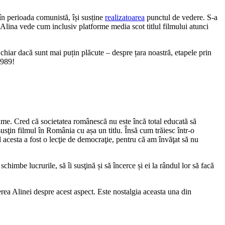
în perioada comunistă, își susține
realizatoarea
punctul de vedere. S-a
Alina vede cum inclusiv platforme media scot titlul filmului atunci
hiar dacă sunt mai puțin plăcute – despre țara noastră, etapele prin
1989!
nume. Cred că societatea românescă nu este încă total educată să
sţin filmul în România cu așa un titlu. Însă cum trăiesc într-o
 acesta a fost o lecţie de democraţie, pentru că am învăţat să nu
himbe lucrurile, să îi susţină și să încerce și ei la rândul lor să facă
rea Alinei despre acest aspect. Este nostalgia aceasta una din