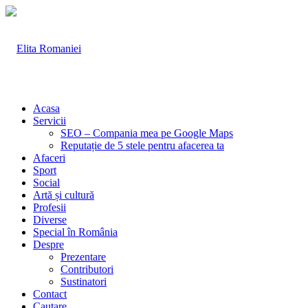
Acasa
Servicii
SEO – Compania mea pe Google Maps
Reputație de 5 stele pentru afacerea ta
Afaceri
Sport
Social
Artă și cultură
Profesii
Diverse
Special în România
Despre
Prezentare
Contributori
Sustinatori
Contact
Cautare