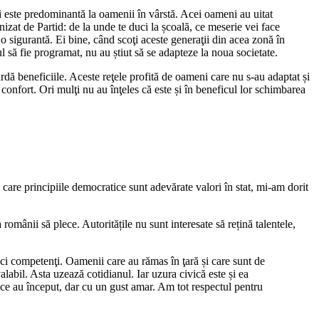
 este predominantă la oamenii în vârstă. Acei oameni au uitat
anizat de Partid: de la unde te duci la școală, ce meserie vei face
 o sigurantă. Ei bine, când scoţi aceste generaţii din acea zonă în
 să fie programat, nu au știut să se adapteze la noua societate.
ardă beneficiile. Aceste reţele profită de oameni care nu s-au adaptat și
confort. Ori mulţi nu au înţeles că este și în beneficul lor schimbarea
în care principiile democratice sunt adevărate valori în stat, mi-am dorit
omânii să plece. Autoritățile nu sunt interesate să rețină talentele,
dici competenţi. Oamenii care au rămas în ţară și care sunt de
labil. Asta uzează cotidianul. Iar uzura civică este și ea
a ce au început, dar cu un gust amar. Am tot respectul pentru