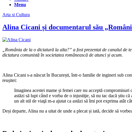
Menu
Arta si Cultura
Alina Cicani și documentarul său „România 
„România de la o dictatură la alta?” a fost prezentat de canalul de t
dictatura comunistă în societatea românească de atunci și acum.
Alina Cicani s-a născut în București, într-o familie de ingineri sub com
reușitei:
Imaginea acestei mame și femei care nu acceptă compromisuri cân
astăzi să lupt când e vorba de o injustiţie, să nu tac dacă știu c
un alt stil de viaţă m-a ajutat ca astăzi să îmi pot exprima atât câ
Deși departe, Alina nu a uitat de unde a plecat și iată, decide să vorb