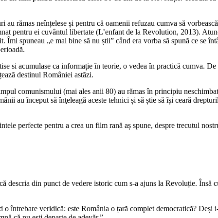
uri au rămas neînțelese și pentru că oamenii refuzau cumva să vorbeasc
nat pentru ei cuvântul libertate (L’enfant de la Revolution, 2013). Atunc
it. Îmi spuneau „e mai bine să nu știi” când era vorba să spună ce se în
perioadă.
tise si acumulase ca informație în teorie, o vedea în practică cumva. De a
nțează destinul României astăzi.
 timpul comunismului (mai ales anii 80) au rămas în principiu neschimbate,
omânii au început să înţeleagă aceste tehnici și să știe să își ceară dreptu
dintele perfecte pentru a crea un film rană aș spune, despre trecutul nost
ă descria din punct de vedere istoric cum s-a ajuns la Revoluție. Însă c
d o întrebare veridică: este România o țară complet democratică? Deși i-a
amnă că nu ești departe de adevăr.”