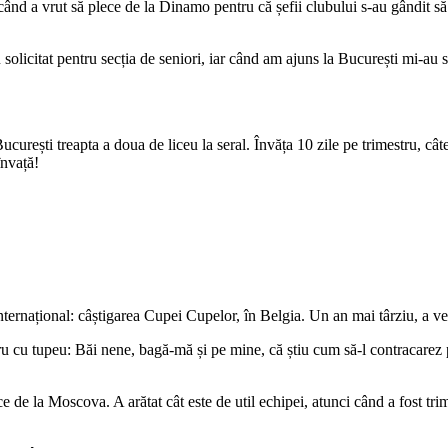
nd a vrut să plece de la Dinamo pentru că șefii clubului s-au gândit să îl
solicitat pentru secția de seniori, iar când am ajuns la București mi-au 
București treapta a doua de liceu la seral. Învăța 10 zile pe trimestru, câ
învață!
nternațional: câștigarea Cupei Cupelor, în Belgia. Un an mai târziu, a
 cu tupeu: Băi nene, bagă-mă și pe mine, că știu cum să-l contracarez pe
 de la Moscova. A arătat cât este de util echipei, atunci când a fost trim