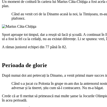
Un moment de cotitură în cariera lui Marius Căta-Chițiga a fost acela câ
plan.
Când au venit cei de la Dinamo acasă la noi, la Timișoara, m-au 
plafonez.
Sport aproape tot timpul, dar a reușit să facă și școală. A continuat în 
ul a fost la fel ca la ceilalți, nu au existat diferențe. Li se spunea: vrei, 
A rămas juniorul echipei din 77 până în 82.
Perioada de glorie
După numai doi ani petrecuți la Dinamo, a venit primul mare succes i
Când s-a jucat cu Polonia în grupe m-am dus la antrenorul nostru
adversar și la tineret, știu cum să-l contracarez. Nu m-a băgat.
Crede că ar fi meritat să primească mai multe șanse la Jocurile Olimpice
în acea perioadă.