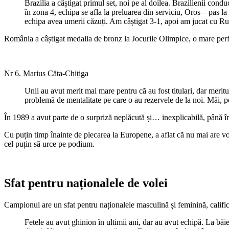
Brazilia a câștigat primul set, noi pe al doilea. Brazilienii con
în zona 4, echipa se afla la preluarea din serviciu, Oros – pas 
echipa avea umerii căzuți. Am câștigat 3-1, apoi am jucat cu Rus
România a câștigat medalia de bronz la Jocurile Olimpice, o mare perfo
Nr 6. Marius Căta-Chițiga
Unii au avut merit mai mare pentru că au fost titulari, dar meritu
problemă de mentalitate pe care o au rezervele de la noi. Măi, poți s
În 1989 a avut parte de o surpriză neplăcută și… inexplicabilă, până în
Cu puțin timp înainte de plecarea la Europene, a aflat că nu mai are v
cel puțin să urce pe podium.
Sfat pentru naționalele de volei
Campionul are un sfat pentru naționalele masculină și feminină, calific
Fetele au avut ghinion în ultimii ani, dar au avut echipă. La băie