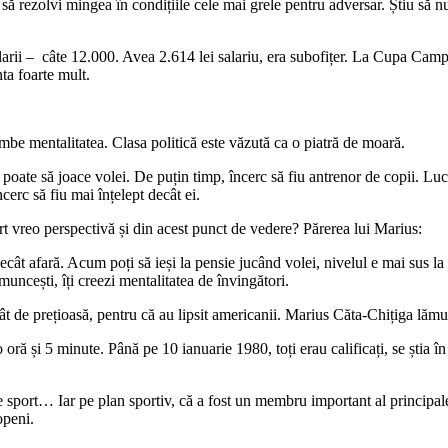
e să rezolvi mingea în condițiile cele mai grele pentru adversar. Știu să
larii – câte 12.000. Avea 2.614 lei salariu, era subofițer. La Cupa Campio
nta foarte mult.
himbe mentalitatea. Clasa politică este văzută ca o piatră de moară.
e poate să joace volei. De puțin timp, încerc să fiu antrenor de copii. Luc
cerc să fiu mai înțelept decât ei.
rt vreo perspectivă și din acest punct de vedere? Părerea lui Marius:
ecât afară. Acum poți să ieși la pensie jucând volei, nivelul e mai sus la 
 muncești, îți creezi mentalitatea de învingători.
t de prețioasă, pentru că au lipsit americanii. Marius Căta-Chițiga lămur
 o oră și 5 minute. Până pe 10 ianuarie 1980, toți erau calificați, se ști
e sport… Iar pe plan sportiv, că a fost un membru important al principal
openi.