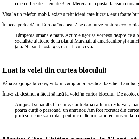
cele cu fise de 1 leu, de 3 lei. Mergeam la poștă, făceam comand
Visa la un telefon mobil, existau tehnicieni care lucrau, erau foarte bu
În acea perioadă, în Europa începea să se contureze ruptura economică d
Tâmpenia umană e mare. Acum e ușor să vorbești despre ce a fost
socialiste ajutoare de la planul Marshall al americanilor și atun
țara. Nu sunt nostalgic, dar a făcut ceva.
Luat la volei din curtea blocului!
Până să ajungă la volei, viitorul campion a practicat baschet, handbal și
Într-o zi, destinul a făcut să iasă la volei în curtea blocului. De acolo,
Am jucat și handbal în curte, dar trebuia să fii mai zdravăn, ma
poarta curții o persoană, un antrenor. Am fost recrutat din curte
profesori care s-au uitat, pentru că ulterior i-am recunoscut la