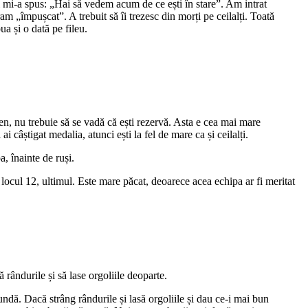
ul mi-a spus: „Hai să vedem acum de ce ești în stare”. Am intrat
 „împușcat”. A trebuit să îi trezesc din morți pe ceilalți. Toată
a și o dată pe fileu.
eren, nu trebuie să se vadă că ești rezervă. Asta e cea mai mare
ai câștigat medalia, atunci ești la fel de mare ca și ceilalți.
, înainte de ruși.
locul 12, ultimul. Este mare păcat, deoarece acea echipa ar fi meritat
rândurile și să lase orgoliile deoparte.
tundă. Dacă strâng rândurile și lasă orgoliile și dau ce-i mai bun