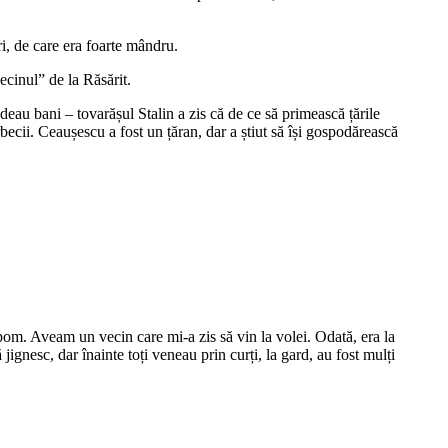
ri, de care era foarte mândru.
ecinul” de la Răsărit.
au bani – tovarășul Stalin a zis că de ce să primească țările
becii. Ceaușescu a fost un țăran, dar a știut să își gospodărească
pom. Aveam un vecin care mi-a zis să vin la volei. Odată, era la
ignesc, dar înainte toți veneau prin curți, la gard, au fost mulți