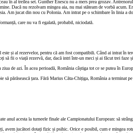
duceau în al treilea set. Gunther Enescu nu a mers prea grozav. Antrenor
la mine. Dacă nu rezolvam mingea aia, nu mai stăteam de vorbă acum. Eram
ia. Am jucat din nou cu Polonia. Am intrat pe o schimbare în linia a dou
rmanță, care nu va fi egalată, probabil, niciodată.
l este și al rezervelor, pentru că am fost compatibili. Când ai intrat în t
ă fii o viață rezervă, dar, dacă intri într-un meci și ai făcut trei faze și 
 ziua de azi. În acea perioadă, România câștiga tot ce se putea în Europa
oie să părăsească țara. Fără Marius Căta-Chițiga, România a terminat pe 
ate anul acesta la turneele finale ale Campionatului European: să strângă 
ți, avem jucători dotați fizic și psihic. Orice e posibil, cum e mingea ro