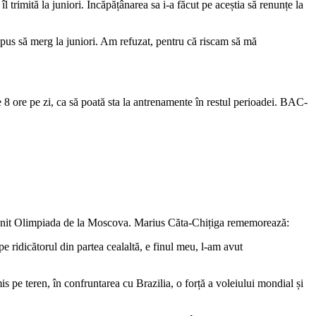
 trimită la juniori. Încăpățânarea sa i-a făcut pe aceștia să renunțe la
spus să merg la juniori. Am refuzat, pentru că riscam să mă
te 8 ore pe zi, ca să poată sta la antrenamente în restul perioadei. BAC-
 venit Olimpiada de la Moscova. Marius Căta-Chițiga rememorează:
 ridicătorul din partea cealaltă, e finul meu, l-am avut
is pe teren, în confruntarea cu Brazilia, o forță a voleiului mondial și