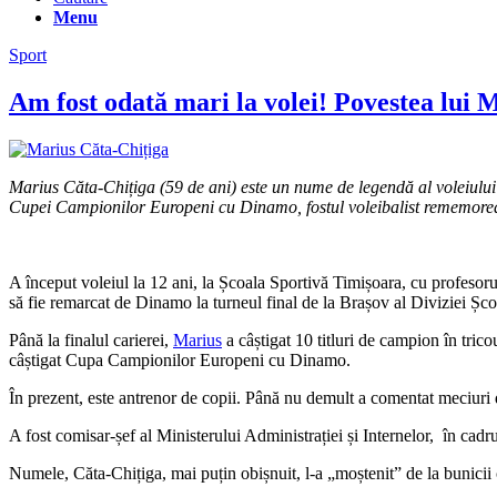
Menu
Sport
Am fost odată mari la volei! Povestea lui
Marius Căta-Chițiga (59 de ani) este un nume de legendă al voleiului
Cupei Campionilor Europeni cu Dinamo, fostul voleibalist rememorea
A început voleiul la 12 ani, la Școala Sportivă Timișoara, cu profesor
să fie remarcat de Dinamo la turneul final de la Brașov al Diviziei Școla
Până la finalul carierei,
Marius
a câștigat 10 titluri de campion în tric
câștigat Cupa Campionilor Europeni cu Dinamo.
În prezent, este antrenor de copii. Până nu demult a comentat meciuri d
A fost comisar-șef al Ministerului Administrației și Internelor, în cadru
Numele, Căta-Chițiga, mai puțin obișnuit, l-a „moștenit” de la bunici