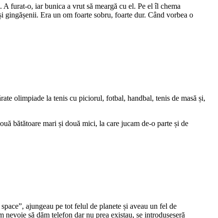
 A furat-o, iar bunica a vrut să meargă cu el. Pe el îl chema
i și gingășenii. Era un om foarte sobru, foarte dur. Când vorbea o
rate olimpiade la tenis cu piciorul, fotbal, handbal, tenis de masă și,
ouă bătătoare mari și două mici, la care jucam de-o parte și de
 space”, ajungeau pe tot felul de planete și aveau un fel de
m nevoie să dăm telefon dar nu prea existau, se introduseseră