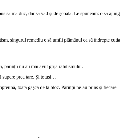
spus să mă duc, dar să văd și de școală. Le spuneam: o să ajung
itism, singurul remediu e să umfli plămânul ca să îndrepte cutia
i, părinții nu au mai avut grija rahitismului.
-l supere prea tare. Și totuși…
mpreună, toată gașca de la bloc. Părinții ne-au prins și fiecare