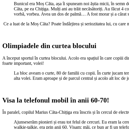
Bunicul era Moș Căta, așa îi spuneam noi ăștia micii, în semn de 
Căta, pe ea Chițiga. Mulți ani au trăit necăsătoriți. Au făcut 4 c
vorbă, vorbea. Avea un dos de palmă… A fost morar și a cărat
Ce a luat de la Moș Căta? Poate îndârjirea și seriozitatea lui, cu care 
Olimpiadele din curtea blocului
A început sportul în curtea blocului. Acolo era spațiul în care copiii di
foarte important, volei!
La bloc aveam o curte, 80 de familii cu copii. În curte jucam ten
alta volei. Eram aproape și de parcul central și acolo alt loc de
Visa la telefonul mobil în anii 60-70!
În paralel, copilul Marius Căta-Chițiga era înscris și în cercul de electr
Ajunseserăm pionieri și erau tot felul de cercuri. Eu eram la cerc
walkie-talkie, era prin anii 60. Visam: măi, ce bun ar fi un te