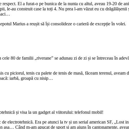
respect. El a furat-o pe bunica de la nunta cu altul, aveau 19-20 de ani.
opii, le-au construit case la toți 4. Nu prea l-am văzut eu cu drăgălășeni
 saci…
nepotul Marius a reușit să își consolideze o carieră de excepție în volei.
n cele 80 de familii „riverane” se adunau zi de zi și se întreceau în adevă
is cu piciorul, tenis cu palete de tenis de masă, făceam terenul, aveam d
 joacă: iarbă, groapă cu nisip…
otehnică și visa la un gadget al viitorului: telefonul mobil!
 de electrotehnică. Era pe atunci la tv și un serial american SF, „Lost in
lefon așa… Când m-am apucat de sport și am ajuns în cantonamente, avea