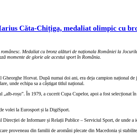
 Marius Căta-Chițiga, medaliat olimpic cu b
 românesc. Medaliat cu bronz alături de naționala României la Jocuril
ză momente de glorie ale acestui sport în România.
ul Gheorghe Horvat. După numai doi ani, era deja campion național de ju
re, unde echipa sa a câștigat titlul național.
oul „alb-roșu”. În 1979, a cucerit Cupa Cupelor, apoi a fost selecționat 
e volei la Eurosport și la DigiSport.
l Direcției de Informare și Relații Publice – Serviciul Sport, de unde a i
i care proveneau din familii de aromâni plecate din Macedonia și stabil