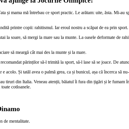
 va ajunge la Jocurile Olimpice!
Tata și mama mă întrebau ce sport practic. Le arătam: uite, ăsta. Mi-au 
ită printre copii: rahitismul. Iar eroul nostru a scăpat de ea prin sport.
ă stai la soare, să mergi la mare sau la munte. La oasele deformate de rah
anciare să meargă cât mai des la munte și la mare.
recomandat părinților să-l trimită la sport, să-l lase să se joace. De atunc
r e acolo. Și tatăl avea o palmă grea, ca și bunicul, așa că încerca să nu
tiruri din Italia. Veneau atenții, băiatul îi fura din țigări și le fumam î
i toate cotloanele.
 Dinamo
n de mentalitate.