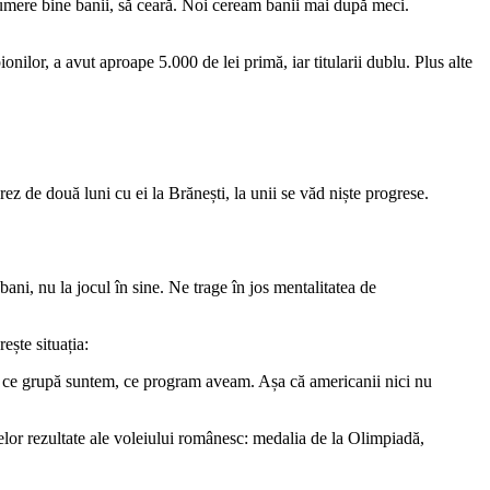
 numere bine banii, să ceară. Noi ceream banii mai după meci.
nilor, a avut aproape 5.000 de lei primă, iar titularii dublu. Plus alte
rez de două luni cu ei la Brănești, la unii se văd niște progrese.
bani, nu la jocul în sine. Ne trage în jos mentalitatea de
ește situația:
a în ce grupă suntem, ce program aveam. Așa că americanii nici nu
elor rezultate ale voleiului românesc: medalia de la Olimpiadă,