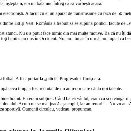
ă, așteptam, era un balamuc întreg ca să vorbești acasă.
ni electroniști. A făcut cu ei un aparat de transmisiune cu rază de 50 met
intre Est și Vest. România a trebuit să se supună politicii făcute de „v
 atunci. Nu s-a putut face nimic din mai multe motive. Ba că nu îți dăde
ci toți banii s-au dus în Occident. Noi am rămas în urmă, am luptat ca ber
 fotbal. A fost portar la „piticii” Progresului Timișoara.
 după ceva timp, a fost recrutat de un antrenor care căuta noi talente.
i bine hrănit. Eu eram subțirel. Când bătea vântul, eram ca și creanga-n 
a blocului. Acum nu se mai joacă așa copiii, iar antrenorii… Nu vreau să j
 baza sportivă. Oamenii circulau, vedeau, propuneau.