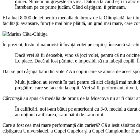
din ei. Nimeni nu greșește că vrea. Datoria ta când ești în atac 
Întrebam pe ce prime jucăm. Când câștigam, îi primeam.
El a luat 8.000 de lei pentru medalia de bronz de la Olimpiadă, iar titu
facilități: avansare, funcție mai bine plătită, un grad mai mare, care co
În prezent, fostul dinamovist îi învață volei pe copii și încearcă să sc
Dacă vrei să fii deosebit, vino să joci volei, pentru că nu oricin
Le place. Dacă ai fost părinte, e imposibil să nu iubești copiii. În
Dar se pot câștiga bani din volei? Au copiii care se apucă de acest spo
Mulți jucători au revenit în țară pentru că aici câștigă mai mult d
pregătire, care se face de la copii. Vrei să fii performant, înveți,
Cârcotașii au spus că medalia de bronz de la Moscova nu ar fi chiar atâ
În calificări, noi i-am bătut pe americani cu 3-0, meciul a durat
au obținut calificarea, i-am bătut de i-am rupt.
Care a fost cea mai mare performanță din carieră? Că a ieșit sănătos d
câștigarea Universiadei, a Cupei Cupelor și a Cupei Campionilor Eur