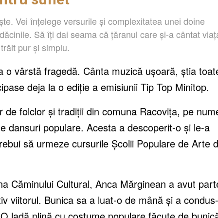
te. Vei înțelege versurile și complexitatea unei doine
ădăcinile. Să îți dai seama că țăranul care și-a cântat viaț
trăit pur și simplu.
a o vârstă fragedă. Cânta muzică ușoară, știa toat
ipase deja la o ediție a emisiunii Tip Top Minitop.
 de folclor și tradiții din comuna Racovița, pe num
 dansuri populare. Acesta a descoperit-o și le-a
 trebui să urmeze cursurile Școlii Populare de Arte d
ena Căminului Cultural, Anca Mărginean a avut part
tiv viitorul. Bunica sa a luat-o de mână și a condus
. O ladă plină cu costume populare făcute de bunic