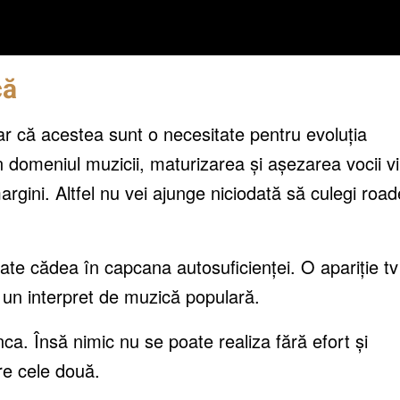
că
r că acestea sunt o necesitate pentru evoluția
 domeniul muzicii, maturizarea și așezarea vocii v
margini. Altfel nu vei ajunge niciodată să culegi road
poate cădea în capcana autosuficienței. O apariție tv
 un interpret de muzică populară.
ca. Însă nimic nu se poate realiza fără efort și
tre cele două.