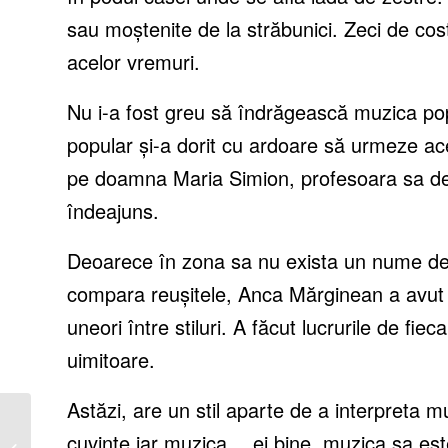
sau moștenite de la străbunici. Zeci de cost
acelor vremuri.
Nu i-a fost greu să îndrăgească muzica po
popular și-a dorit cu ardoare să urmeze ac
pe doamna Maria Simion, profesoara sa de 
îndeajuns.
Deoarece în zona sa nu exista un nume de 
compara reușitele, Anca Mărginean a avut
uneori între stiluri. A făcut lucrurile de fie
uimitoare.
Astăzi, are un stil aparte de a interpreta 
Caruța cu Bani a lui
cuvinte iar muzica… ei bine, muzica sa est
Bogdan Dinu și