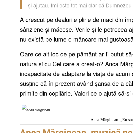
și ajutau. Îmi este tot mai clar că Dumnezeu m
A crescut pe dealurile pline de maci din împ
sânziene și măceșe. Verile și le petrecea aj
nu există pe lume o mâncare mai gustoasă
Oare ce alt loc de pe pământ ar fi putut s
natura și cu Cel care a creat-o? Anca Mărgi
incapacitate de adaptare la viața de acum da
susține că în prezent având șansa de a călă
primite din copilărie. Valori ce o ajută să-
Anca Mărginean: „Eu sun
Anca Mărginean, muzică pen