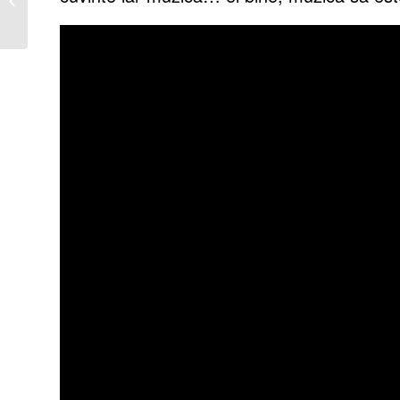
educația financiară la
români