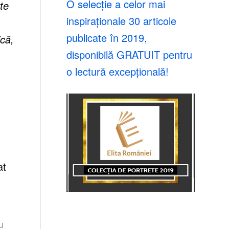
O selecție a celor mai
te
inspiraționale 30 articole
publicate în 2019,
că,
disponibilă GRATUIT pentru
o lectură excepțională!
at
u