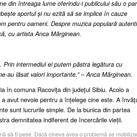
 din întreaga lume oferindu-i publicului său o par
iubește sportul și nu ezită să se implice în cauze
 om pentru oameni. Despre muzica populară autenti
ică, cu artista Anca Mărginean.
. Prin intermediul ei putem păstra legătura cu
re ne-au lăsat valori importante.” – Anca Mărginean.
ria în comuna Racovița din județul Sibiu. Acolo a
 ce a avut nevoie pentru a înțelege cine este. A învăț
nte sunt lucrurile simple. De la bunica din partea
tra demnitatea indiferent de încercările vieții.
mnă să-ți pese. Dacă cineva avea o problemă se mobiliza