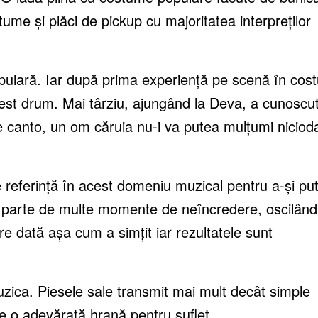
ume și plăci de pickup cu majoritatea interpreților
pulară. Iar după prima experiență pe scenă în cos
est drum. Mai târziu, ajungând la Deva, a cunoscu
canto, un om căruia nu-i va putea mulțumi niciod
referință în acest domeniu muzical pentru a-și pu
 parte de multe momente de neîncredere, oscilând
care dată așa cum a simțit iar rezultatele sunt
muzica. Piesele sale transmit mai mult decât simple
e o adevărată hrană pentru suflet.