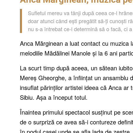
Sufletul mereu va tânji după ceea ce-l hrăneș
doar atunci când ești pregătit să-ți cunoști r
nu s-a întrebat ce-l determină să o facă, ci a 
Anca Mărginean a luat contact cu muzica l
melodiile Mădălinei Manole și la 6 ani partic
La scurt timp după aceea, un sătean iubitor
Mereș Gheorghe, a înființat un ansamblu de
insuflat părinților artistei ideea că Anca ar
Sibiu. Așa a început totul.
Înaintea primului spectacol susținut pe sc
de o surpriză ce avea să-i contureze defini
în podul casei unde se afla lada de zestre