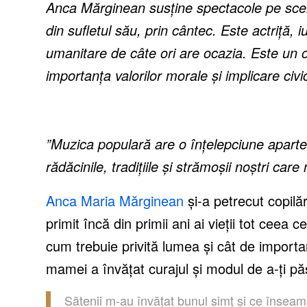
Anca Mărginean susține spectacole pe scene
din sufletul său, prin cântec. Este actriță, 
umanitare de câte ori are ocazia. Este un
importanța valorilor morale și implicare civ
”Muzica populară are o înțelepciune aparte
rădăcinile, tradițiile și strămoșii noștri ca
Anca Maria Mărginean
și-a petrecut copilă
primit încă din primii ani ai vieții tot ceea
cum trebuie privită lumea și cât de importa
mamei a învățat curajul și modul de a-ți păs
Sătenii m-au învățat bunul simț și ce însea