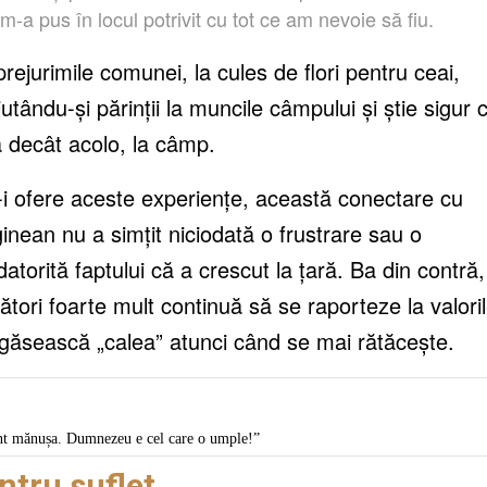
-a pus în locul potrivit cu tot ce am nevoie să fiu.
rejurimile comunei, la cules de flori pentru ceai,
utându-și părinții la muncile câmpului și știe sigur 
 decât acolo, la câmp.
ă-i ofere aceste experiențe, această conectare cu
nean nu a simțit niciodată o frustrare sau o
torită faptului că a crescut la țară. Ba din contră,
tori foarte mult continuă să se raporteze la valori
și găsească „calea” atunci când se mai rătăcește.
t mănușa. Dumnezeu e cel care o umple!”
tru suflet