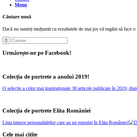
Menu
Căutare nouă
Dacă nu sunteți mulțumit cu rezultatele de mai jos vă rugăm să face o 
Urmărește-ne pe Facebook!
Colecția de portrete a anului 2019!
O selecție a celor mai inspiraționale 30 articole publicate în 2019, d
Colecția de portrete Elita României
Lista tuturor personalităților care au un reportaj în Elita României!
Cele mai citite