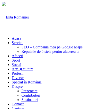
Acasa
Servicii
SEO – Compania mea pe Google Maps
Reputație de 5 stele pentru afacerea ta
Afaceri
Sport
Social
Artă și cultură
Profesii
Diverse
Special în România
Despre
Prezentare
Contributori
Sustinatori
Contact
Cautare