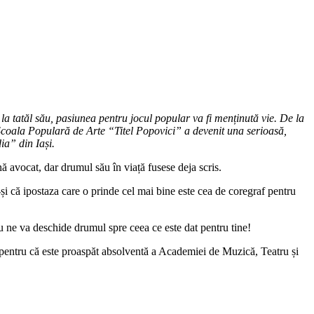
 tatăl său, pasiunea pentru jocul popular va fi menținută vie. De la
a Școala Populară de Arte “Titel Popovici” a devenit una serioasă,
ia”
din Iași.
nă avocat, dar drumul său în viață fusese deja scris.
-și că ipostaza care o prinde cel mai bine este cea de coregraf pentru
u ne va deschide drumul spre ceea ce este dat pentru tine!
, pentru că este proaspăt absolventă a Academiei de Muzică, Teatru și