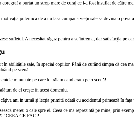
ăra coregraf a purtat un strop mare de curaj ce i-a fost insuflat de către 
otivația puternică de a nu lăsa cumpăna vieții sale să devină o povară și
lzesc sufletul. A necesitat răgaz pentru a se întrema, dar satisfacția pe ca
gu
zut în abilitățile sale, în special copiilor. Până de curând simțea că cea
oluând pe scenă.
mentele minunate pe care le trăiam când eram pe o scenă!
 alături de el crește în acest domeniu.
iva ani în urmă și lecția primită odată cu accidentul primează în fața tu
ă găsească mereu o cale spre el. Ceea ce mă reprezintă pe mine, prin ex
T CEEA CE FACI!