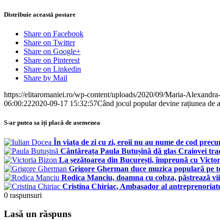
Distribuie această postare
Share on Facebook
Share on Twitter
Share on Google+
Share on Pinterest
Share on Linkedin
Share by Mail
https://elitaromaniei.ro/wp-content/uploads/2020/09/Maria-Alexandr
06:00:22
2020-09-17 15:32:57
Când jocul popular devine rațiunea de 
S-ar putea sa iți placă de asemenea
În viața de zi cu zi, eroii nu au nume de cod prec
Cântăreața Paula Butușină dă glas Craiovei trad
La șezătoarea din București, împreună cu Victo
Grigore Gherman duce muzica populară pe toa
Rodica Manciu, doamna cu cobza, păstrează vii t
Cristina Chiriac, Ambasador al antreprenoriatul
0
raspunsuri
Lasă un răspuns