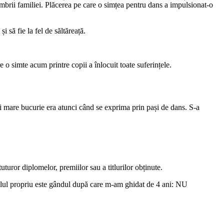
membrii familiei. Plăcerea pe care o simțea pentru dans a impulsionat-o
 să fie la fel de săltăreață.
re o simte acum printre copii a înlocuit toate suferințele.
 mai mare bucurie era atunci când se exprima prin pași de dans. S-a
turor diplomelor, premiilor sau a titlurilor obținute.
emplul propriu este gândul după care m-am ghidat de 4 ani: NU