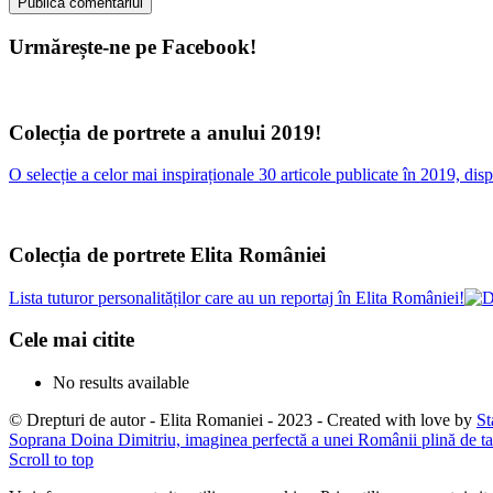
Urmărește-ne pe Facebook!
Colecția de portrete a anului 2019!
O selecție a celor mai inspiraționale 30 articole publicate în 2019, d
Colecția de portrete Elita României
Lista tuturor personalităților care au un reportaj în Elita României!
Cele mai citite
No results available
© Drepturi de autor - Elita Romaniei - 2023 - Created with love by
St
Soprana Doina Dimitriu, imaginea perfectă a unei Românii plină de tal
Scroll to top