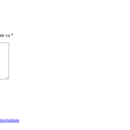
ate cu
*
denţialitate