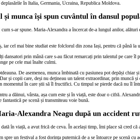
e deplasările în Italia, Germania, Ucraina, Republica Moldova.
 și munca își spun cuvântul în dansul popu
m s-ar spune. Maria-Alexandra a încercat de-a lungul anilor, alături de 
iar cel mai bine studiat este folclorul din zona Iași, pentru că până la
mulți dansatori prin mână care s-au făcut remarcați prin talentul pe care î
unge pe cele mai înalte culmi.
ntotdeauna. De asemenea, munca îmbinată cu pasiunea pot depăși chiar și 
l. Dar și copii care, deși nu dețineau un talent extraordinar, prin muncă și
momentul în care știi să îl fructifici. Cu timpul se pierde dacă nu îl între
tru a dăinui, vârsta, așa cum este și în viață, este doar o cifră. Alexand
 fantastică pe scenă și transmiteau voie bună.
Maria-Alexandra Neagu după un accident ru
tă în viață, a avut frică de ceva. În același timp, îmi place să cred că ac
 spre un festival a fost dorința puternică de a se întoarce pe scenă cu a