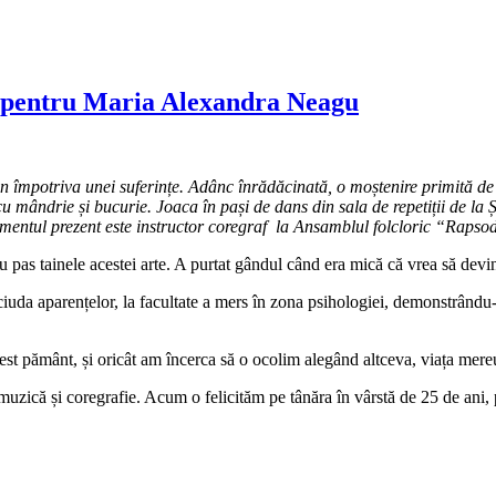
fi pentru Maria Alexandra Neagu
potriva unei suferințe. Adânc înrădăcinată, o moștenire primită de la
e cu mândrie și bucurie. Joaca în pași de dans din sala de repetiții de l
momentul prezent este instructor coregraf la
Ansamblul folcloric
“Rapsod
cu pas tainele acestei arte. A purtat gândul când era mică că vrea să devi
în ciuda aparențelor, la facultate a mers în zona psihologiei, demonstrându
cest pământ, și oricât am încerca să o ocolim alegând altceva, viața mere
muzică și coregrafie. Acum o felicităm pe tânăra în vârstă de 25 de ani