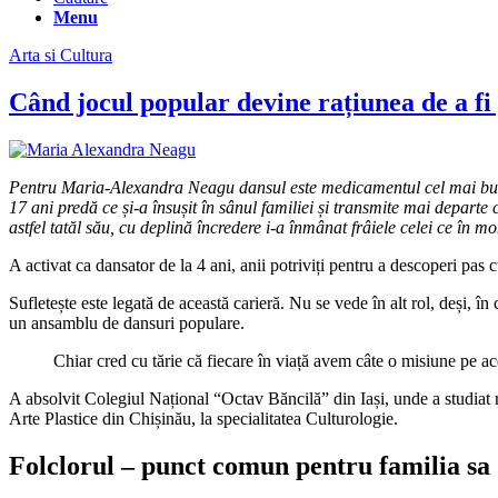
Menu
Arta si Cultura
Când jocul popular devine rațiunea de a 
Pentru Maria-Alexandra Neagu dansul este medicamentul cel mai bun îm
17 ani predă ce și-a însușit în sânul familiei și transmite mai depart
astfel tatăl său, cu deplină încredere i-a înmânat frâiele celei ce în 
A activat ca dansator de la 4 ani, anii potriviți pentru a descoperi pas 
Sufletește este legată de această carieră. Nu se vede în alt rol, deși, 
un ansamblu de dansuri populare.
Chiar cred cu tărie că fiecare în viață avem câte o misiune pe a
A absolvit Colegiul Național “Octav Băncilă” din Iași, unde a studiat 
Arte Plastice din Chișinău, la specialitatea Culturologie.
Folclorul – punct comun pentru familia sa