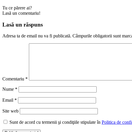
Tu ce părere ai?
Lasă un comentariu!
Lasă un răspuns
Adresa ta de email nu va fi publicată.
Câmpurile obligatorii sunt marc
Comentariu
*
Nume
*
Email
*
Site web
Sunt de acord cu termenii şi condiţiile stipulate în
Politica de confi