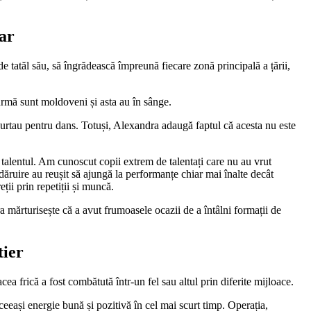
lar
tatăl său, să îngrădească împreună fiecare zonă principală a țării,
 urmă sunt moldoveni și asta au în sânge.
l purtau pentru dans. Totuși, Alexandra adaugă faptul că acesta nu este
talentul. Am cunoscut copii extrem de talentați care nu au vrut
 dăruire au reușit să ajungă la performanțe chiar mai înalte decât
ții prin repetiții și muncă.
ra mărturisește că a avut frumoasele ocazii de a întâlni formații de
tier
ea frică a fost combătută într-un fel sau altul prin diferite mijloace.
ceeași energie bună și pozitivă în cel mai scurt timp. Operația,