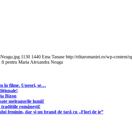
a-Neagu.jpg
1130
1440
Ema Tanase
http://elitaromaniei.ro/wp-conten
a fi pentru Maria Alexandra Neagu
um în filme. Uneori, se…
iționale!
ria Bizon
te meleagurile lumii!
radițiile românești!
ui feminin, dar și un brand de țară cu „Flori de ie”