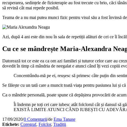
recuperarea, sedințele de fizioterapie au fost trecute cu brio, căci tân
să revină cât mai repede posibil.
Teama de a nu mai putea munci fizic pentru visul său a fost învinsă de m
Azi, după 4 ani este din nou în sala de repetiții alături de cei ce îi încă
Cu ce se mândrește Maria-Alexandra Nea
Datorează tot ce este ea ca om azi familiei și tuturor celor care au cre
dovedit în timp că mândria de neegalat e atunci când îți vezi copiii ev
Concentrându-mă pe ei, reușesc să primesc câte puțin din senti
Se fălește cu un tată care a muncit toată viața pentru pasiunea lui și că
Ca o mândrie personală, poate spune că depășirea provocării de acum câț
Îi îndemn pe toți cei care iubesc atât folclorul cât și dansul s
EXISTĂ LIMITE ATUNCI CÂND IUBEȘTI CU ADEVĂRA
17/09/2020
/
0 Comentarii
/
de
Ema Tanase
Etichete:
Coregraf
,
Folclor
,
Tradiții