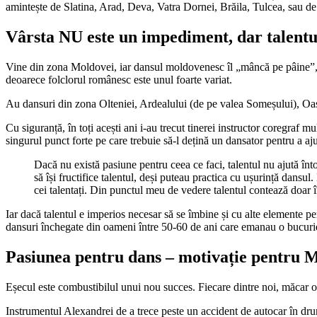
amintește de Slatina, Arad, Deva, Vatra Dornei, Brăila, Tulcea, sau d
Vârsta NU este un impediment, dar talentul
Vine din zona Moldovei, iar dansul moldovenesc îl „mâncă pe pâine”, cu
deoarece folclorul românesc este unul foarte variat.
Au dansuri din zona Olteniei, Ardealului (de pe valea Someșului), Oaș, 
Cu siguranță, în toți acești ani i-au trecut tinerei instructor coregraf 
singurul punct forte pe care trebuie să-l dețină un dansator pentru a aj
Dacă nu există pasiune pentru ceea ce faci, talentul nu ajută î
să își fructifice talentul, deși puteau practica cu ușurință dansu
cei talentați. Din punctul meu de vedere talentul contează doar în 
Iar dacă talentul e imperios necesar să se îmbine și cu alte elemente pen
dansuri închegate din oameni între 50-60 de ani care emanau o bucurie
Pasiunea pentru dans – motivație pentru 
Eșecul este combustibilul unui nou succes. Fiecare dintre noi, măcar o da
Instrumentul Alexandrei de a trece peste un accident de autocar în drum