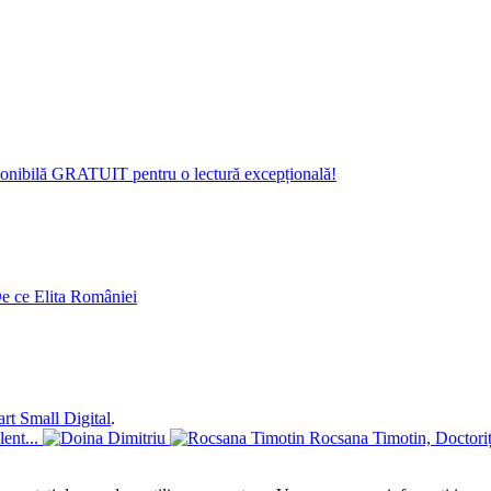
isponibilă GRATUIT pentru o lectură excepțională!
art Small Digital
.
ent...
Rocsana Timotin, Doctorița