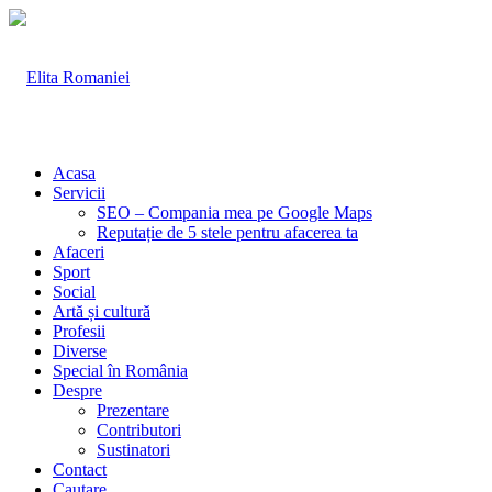
Acasa
Servicii
SEO – Compania mea pe Google Maps
Reputație de 5 stele pentru afacerea ta
Afaceri
Sport
Social
Artă și cultură
Profesii
Diverse
Special în România
Despre
Prezentare
Contributori
Sustinatori
Contact
Cautare