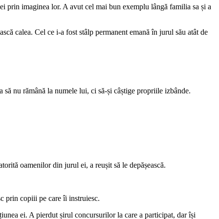
lei prin imaginea lor. A avut cel mai bun exemplu lângă familia sa și a
sească calea. Cel ce i-a fost stâlp permanent emană în jurul său atât de
 să nu rămână la numele lui, ci să-și câștige propriile izbânde.
rită oamenilor din jurul ei, a reușit să le depășească.
prin copiii pe care îi instruiesc.
unea ei. A pierdut șirul concursurilor la care a participat, dar își