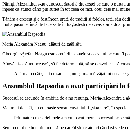
Părinții Alexandrei s-au cunoscut datorită dragostei pe care o purtau am
înțeles că atunci când pui suflet în tot ceea ce faci, obții cele mai multe 
Tânăra a crescut și a fost înconjurată de tradiții și folclor, tatăl său d
multă pasiune, încât te face să te îndrăgostești de această artă doar pr
Maria Alexandra Neagu, alături de tatăl său
Gheorghe-Ștefan Neagu este omul din spatele succesului pe care îl poart
A învățat-o să muncească, să fie determinată, să se dezvolte și să crea
Atât mama cât și tata m-au susținut și m-au învățat tot ceea ce ști
Ansamblul Rapsodia a avut participări la fes
Succesul se ascunde în ambiția de a nu renunța. Maria-Alexandra a ales
Mai mult de atât, nu cunoaște sensul cuvântului „stagnare”, în special 
Prin natura meseriei mele am cunoscut mereu succesul pe scenă ală
Sentimentul de bucurie imensă pe care îl simte atunci când își vede copii