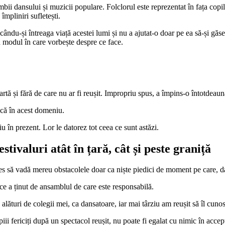
bii dansului și muzicii populare. Folclorul este reprezentat în fața copi
împliniri sufletești.
edicându-și întreaga viață acestei lumi și nu a ajutat-o doar pe ea să-și gă
in modul în care vorbește despre ce face.
ă și fără de care nu ar fi reușit. Impropriu spus, a împins-o întotdeauna
scă în acest domeniu.
u în prezent. Lor le datorez tot ceea ce sunt astăzi.
tivaluri atât în țară, cât și peste graniță
 să vadă mereu obstacolele doar ca niște piedici de moment pe care, dato
ce a ținut de ansamblul de care este responsabilă.
turi de colegii mei, ca dansatoare, iar mai târziu am reușit să îl cunosc 
i fericiți după un spectacol reușit, nu poate fi egalat cu nimic în accepți