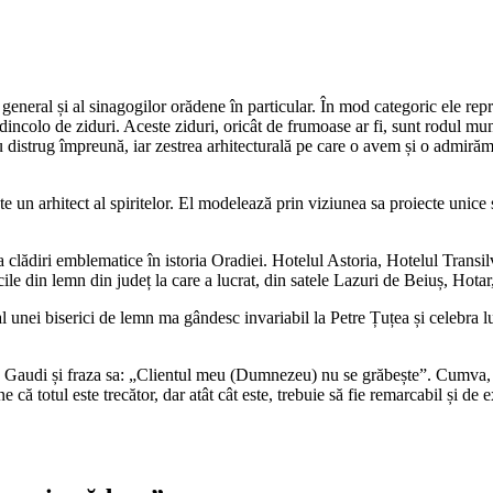
general și al sinagogilor orădene în particular. În mod categoric ele rep
dincolo de ziduri. Aceste ziduri, oricât de frumoase ar fi, sunt rodul mun
strug împreună, iar zestrea arhitecturală pe care o avem și o admirăm astăz
e un arhitect al spiritelor. El modelează prin viziunea sa proiecte unice 
va clădiri emblematice în istoria Oradiei. Hotelul Astoria, Hotelul Trans
cile din lemn din județ la care a lucrat, din satele Lazuri de Beiuș, Hotar
l unei biserici de lemn ma gândesc invariabil la Petre Țuțea și celebra lui
 Gaudi și fraza sa: „Clientul meu (Dumnezeu) nu se grăbește”. Cumva, a
că totul este trecător, dar atât cât este, trebuie să fie remarcabil și de 