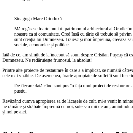
Sinagoga Mare Ortodoxă
Mă regăsesc foarte mult în patrimoniul arhitectural al Oradiei în 
noastre ca și comunitate. Cred însă cu tărie că trebuie să privim 
sunt creația lui Dumnezeu. Trăiesc și mor împreună, creează sau di
sociale, economice și politice.
Iată de ce, am simțit de la început să spun despre Cristian Pușcaș că est
Dumnezeu. Ne redăruiește frumosul, la absolut!
Printre alte proiecte de restaurare în care s-a implicat, se numără câte
cele mai vizibile. De asemenea, foarte apropiate de suflet îi sunt biseri
De fiecare dată când sunt pus în fața unui proiect de restaurare a
pustiu.
Revăzând cumva apropierea sa de lăcașele de cult, mi-a venit în minte
ne rămâne și străbate împreună cu noi, sute sau mii de ani, amintindu-ne 
și noi pe aici.