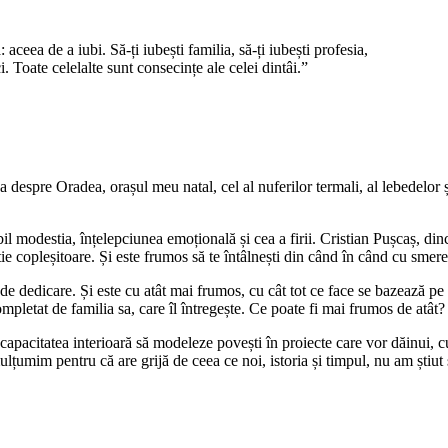
aceea de a iubi. Să-ți iubești familia, să-ți iubești profesia,
ci. Toate celelalte sunt consecințe ale celei dintâi.”
 despre Oradea, orașul meu natal, cel al nuferilor termali, al lebedelor și
l modestia, înțelepciunea emoțională și cea a firii. Cristian Pușcaș, dinc
e copleșitoare. Și este frumos să te întâlnești din când în când cu smer
 de dedicare. Și este cu atât mai frumos, cu cât tot ce face se bazează pe 
pletat de familia sa, care îl întregește. Ce poate fi mai frumos de atât?
re capacitatea interioară să modeleze povești în proiecte care vor dăinui
mulțumim pentru că are grijă de ceea ce noi, istoria și timpul, nu am știu