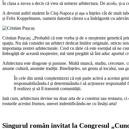
În clasa a zecea a decis că vrea să urmeze arhitectura. De acolo, și-a 
A devenit astfel student în Cluj-Napoca și așa a înțeles cât de mult iu
și Felix Koppelmann, oameni datorită cărora s-a îndrăgostit cu adevăra
Cristian Pușcaș; „Probabil că este vorba și de o moștenire genetică pri
spațiu. Nu mă consider un arhitect dedicat liniilor originale, stricto s
importanța zestrei arhitecturale. Cred cu tărie că este esențial să ne cu
îmbogățit de această moștenire, mă simt pregătit să îmi aduc aportul cr
Arhitectura este dragoste și pasiune. Multă muncă, studiu, cercetare, cre
anume cultură, anumite tradiții. Bineînțeles, un geniu al locului, sau
ge
În cele din urmă conștientizezi că ești parte activă a acestui geni
responsabilizându-l și determinându-l să acționeze responsabil fa
îl realizez și să îl transmit comunității.
Iată cum, arhitectura devine nu doar arta de a construi sau restaura, ci
rosturile acestui frumos, uneori indentificându-ne cu însăși arta!
Singurul român invitat la Congresul „Cunoa