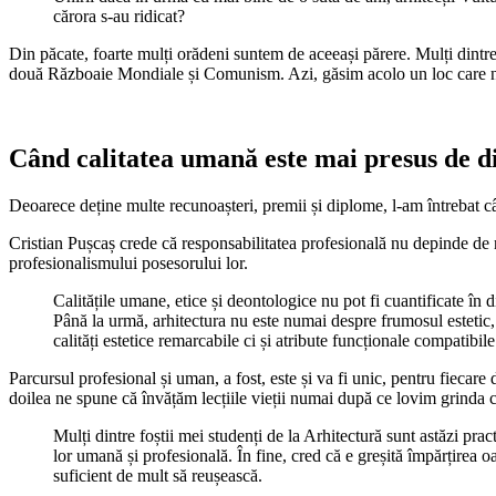
cărora s-au ridicat?
Din păcate, foarte mulți orădeni suntem de aceeași părere. Mulți dintre n
două Războaie Mondiale și Comunism. Azi, găsim acolo un loc care nu
Când calitatea umană este mai presus de 
Deoarece deține multe recunoașteri, premii și diplome, l-am întrebat cât
Cristian Pușcaș crede că responsabilitatea profesională nu depinde de 
profesionalismului posesorului lor.
Calitățile umane, etice și deontologice nu pot fi cuantificate în 
Până la urmă, arhitectura nu este numai despre frumosul estetic, 
calități estetice remarcabile ci și atribute funcționale compatibil
Parcursul profesional și uman, a fost, este și va fi unic, pentru fieca
doilea ne spune că învățăm lecțiile vieții numai după ce lovim grinda 
Mulți dintre foștii mei studenți de la Arhitectură sunt astăzi pra
lor umană și profesională. În fine, cred că e greșită împărțirea 
suficient de mult să reușească.