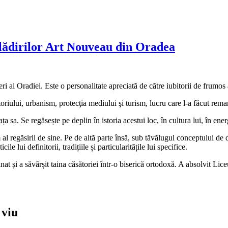
l clădirilor Art Nouveau din Oradea
eri ai Oradiei. Este o personalitate apreciată de către iubitorii de frumos 
riului, urbanism, protecţia mediului şi turism, lucru care l-a făcut remar
 sa. Se regăsește pe deplin în istoria acestui loc, în cultura lui, în energ
l regăsirii de sine. Pe de altă parte însă, sub tăvălugul conceptului de 
le lui definitorii, tradițiile și particularitățile lui specifice.
nat și a săvârșit taina căsătoriei într-o biserică ortodoxă. A absolvit Li
 viu