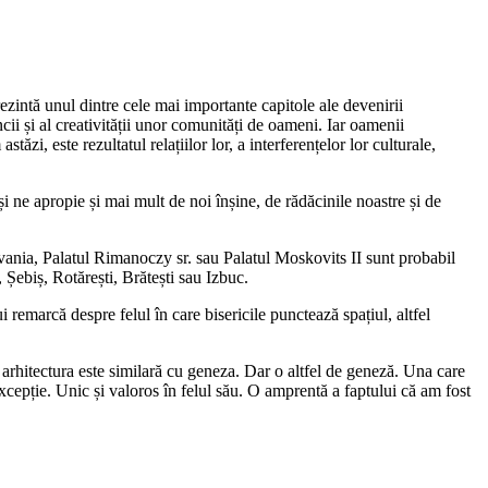
rezintă unul dintre cele mai importante capitole ale devenirii
cii și al creativității unor comunități de oameni. Iar oamenii
i, este rezultatul relațiilor lor, a interferențelor lor culturale,
și ne apropie și mai mult de noi înșine, de rădăcinile noastre și de
ilvania, Palatul Rimanoczy sr. sau Palatul Moskovits II sunt probabil
, Șebiș, Rotărești, Brătești sau Izbuc.
 remarcă despre felul în care bisericile punctează spațiul, altfel
rhitectura este similară cu geneza. Dar o altfel de geneză. Una care
excepție. Unic și valoros în felul său. O amprentă a faptului că am fost