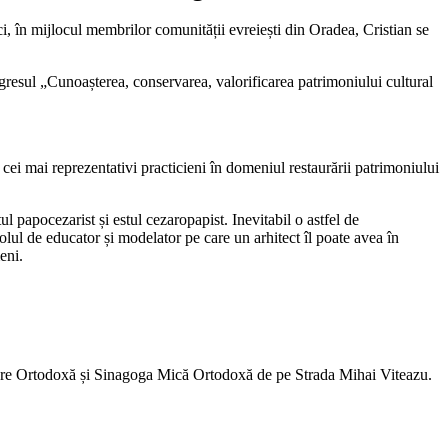
Aici, în mijlocul membrilor comunității evreiești din Oradea, Cristian se
ngresul „Cunoașterea, conservarea, valorificarea patrimoniului cultural
 cei mai reprezentativi practicieni în domeniul restaurării patrimoniului
ul papocezarist și estul cezaropapist. Inevitabil o astfel de
olul de educator și modelator pe care un arhitect îl poate avea în
eni.
 Mare Ortodoxă și Sinagoga Mică Ortodoxă de pe Strada Mihai Viteazu.