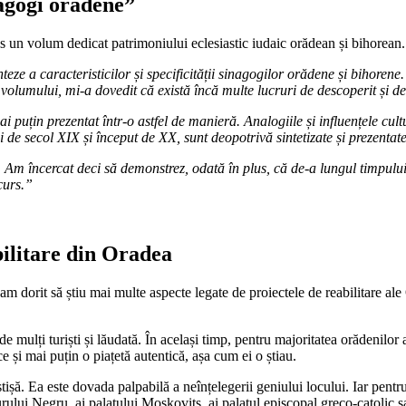
nagogi orădene”
ris un volum dedicat patrimoniului eclesiastic iudaic orădean și bihorean.
eze a caracteristicilor și specificității sinagogilor orădene și bihore
i volumului, mi-a dovedit că există încă multe lucruri de descoperit și d
ai puțin prezentat într-o astfel de manieră. Analogiile și influențele cul
i de secol XIX și început de XX, sunt deopotrivă sintetizate și prezentat
Am încercat deci să demonstrez, odată în plus, că de-a lungul timpului,
curs.”
bilitare din Oradea
 dorit să știu mai multe aspecte legate de proiectele de reabilitare ale Or
de mulți turiști și lăudată. În același timp, pentru majoritatea orădenilor
e și mai puțin o piațetă autentică, așa cum ei o știau.
stișă. Ea este dovada palpabilă a neînțelegerii geniului locului. Iar pentru
rului Negru, ai palatului Moskovits, ai palatul episcopal greco-catolic sa