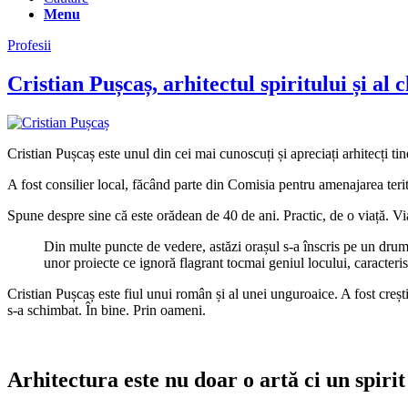
Menu
Profesii
Cristian Pușcaș, arhitectul spiritului și a
Cristian Pușcaș este unul din cei mai cunoscuți și apreciați arhitecți tin
A fost consilier local, făcând parte din Comisia pentru amenajarea terito
Spune despre sine că este orădean de 40 de ani. Practic, de o viață. Viața
Din multe puncte de vedere, astăzi orașul s-a înscris pe un drum a
unor proiecte ce ignoră flagrant tocmai geniul locului, caracteristici
Cristian Pușcaș este fiul unui român și al unei unguroaice. A fost crești
s-a schimbat. În bine. Prin oameni.
Arhitectura este nu doar o artă ci un spirit