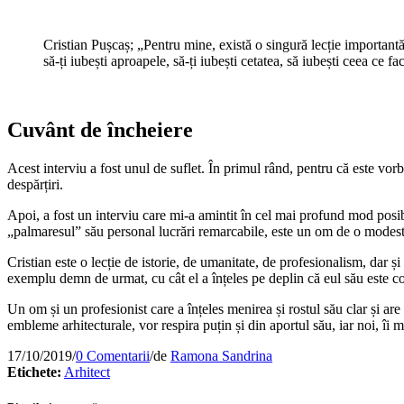
Cristian Pușcaș; „Pentru mine, există o singură lecție importantă: 
să-ți iubești aproapele, să-ți iubești cetatea, să iubești ceea ce fa
Cuvânt de încheiere
Acest interviu a fost unul de suflet. În primul rând, pentru că este vorba
despărțiri.
Apoi, a fost un interviu care mi-a amintit în cel mai profund mod posibi
„palmaresul” său personal lucrări remarcabile, este un om de o modesti
Cristian este o lecție de istorie, de umanitate, de profesionalism, dar și
exemplu demn de urmat, cu cât el a înțeles pe deplin că eul său este com
Un om și un profesionist care a înțeles menirea și rostul său clar și a
embleme arhitecturale, vor respira puțin și din aportul său, iar noi, îi 
17/10/2019
/
0 Comentarii
/
de
Ramona Sandrina
Etichete:
Arhitect