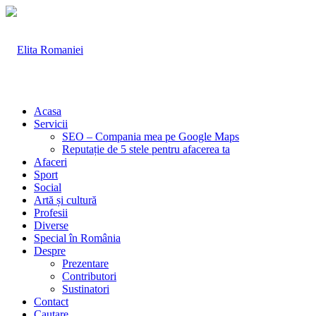
Acasa
Servicii
SEO – Compania mea pe Google Maps
Reputație de 5 stele pentru afacerea ta
Afaceri
Sport
Social
Artă și cultură
Profesii
Diverse
Special în România
Despre
Prezentare
Contributori
Sustinatori
Contact
Cautare