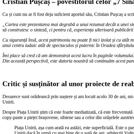
Cristian Pușcaș – povestitorul celor „7 Si
Ca și cum nu ar fi fost deja suficient aportul său, Cristian Pușcaș a sc
„Cartea este prezentarea mai degrabă a unui rezumat decât a unei sint
să construiesc o sinteză, ci pentru că, experiența ulterioară publicări
Cu siguranță însă, acest patrimoniu nu poate fi nici izolat și cu atât m
unui centru iudaic atât de spectaculos și puternic în Oradea sfârșitulu
Îmi place să cred că am demonstrat acest lucru în paginile volumului. 
Din această perspectivă, este datoria noastră să continuăm acest par
Critic și susținător al unor proiecte de rea
Deoarece sunt orădeancă prin naștere și am locuit acolo 30 de ani, mi-am
Unirii.
Despre Piața Unirii știm că este foarte mediatizată, că este frecventată 
copy-paste a pieței brașovene, sibiene sau a celor din orășelele austriec
Piața Unirii, așa cum arată ea astăzi, este superficială. Este o pa
Unirii dacă în urmă cu mai bine de o sută de ani, arhitecții Vultu