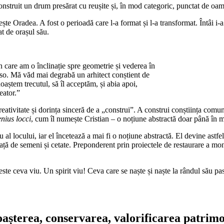
construit un drum presărat cu reușite și, în mod categoric, punctat de oa
bește Oradea. A fost o perioadă care l-a format și l-a transformat. Întâ
t de orașul său.
n care am o înclinație spre geometrie și vederea în
enso. Mă văd mai degrabă un arhitect conștient de
noaștem trecutul, să îl acceptăm, și abia apoi,
eator.”
ativitate și dorința sinceră de a „construi”. A construi conștiința comunit
nius locci
, cum îl numește Cristian – o noțiune abstractă doar până în m
u al locului, iar el încetează a mai fi o noțiune abstractă. El devine astfe
ță de semeni și cetate. Preponderent prin proiectele de restaurare a monu
 este ceva viu. Un spirit viu! Ceva care se naște și naște la rândul său p
șterea, conservarea, valorificarea patrimon