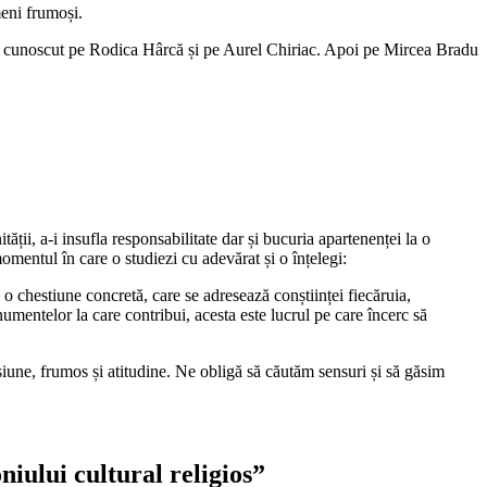
meni frumoși.
i i-a cunoscut pe Rodica Hârcă și pe Aurel Chiriac. Apoi pe Mircea Bradu
ății, a-i insufla responsabilitate dar și bucuria apartenenței la o
omentul în care o studiezi cu adevărat și o înțelegi:
l o chestiune concretă, care se adresează conștiinței fiecăruia,
mentelor la care contribui, acesta este lucrul pe care încerc să
asiune, frumos și atitudine. Ne obligă să căutăm sensuri și să găsim
iului cultural religios”