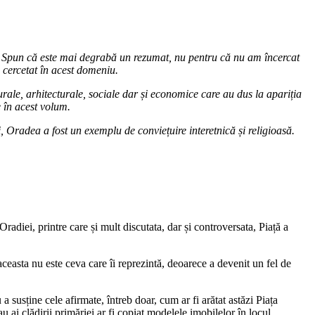
ne. Spun că este mai degrabă un rezumat, nu pentru că nu am încercat
e cercetat în acest domeniu.
turale, arhitecturale, sociale dar și economice care au dus la apariția
e în acest volum.
 Oradea a fost un exemplu de conviețuire interetnică și religioasă.
adiei, printre care și mult discutata, dar și controversata, Piață a
 aceasta nu este ceva care îi reprezintă, deoarece a devenit un fel de
 a susține cele afirmate, întreb doar, cum ar fi arătat astăzi Piața
u ai clădirii primăriei ar fi copiat modelele imobilelor în locul