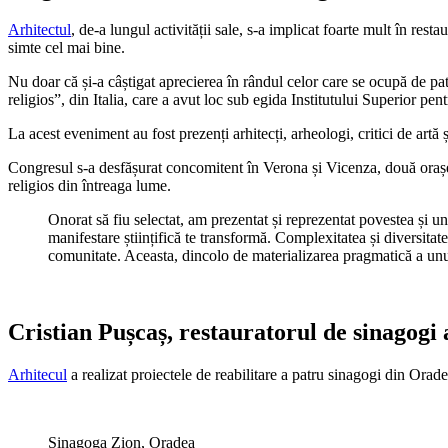
Arhitectul
, de-a lungul activității sale, s-a implicat foarte mult în res
simte cel mai bine.
Nu doar că și-a câștigat aprecierea în rândul celor care se ocupă de pa
religios”, din Italia, care a avut loc sub egida Institutului Superior p
La acest eveniment au fost prezenți arhitecți, arheologi, critici de artă și
Congresul s-a desfășurat concomitent în Verona și Vicenza, două orașe în
religios din întreaga lume.
Onorat să fiu selectat, am prezentat și reprezentat povestea și uni
manifestare științifică te transformă. Complexitatea și diversitat
comunitate. Aceasta, dincolo de materializarea pragmatică a unui
Cristian Pușcaș, restauratorul de sinagogi 
Arhitecul
a realizat proiectele de reabilitare a patru sinagogi din O
Sinagoga Zion, Oradea