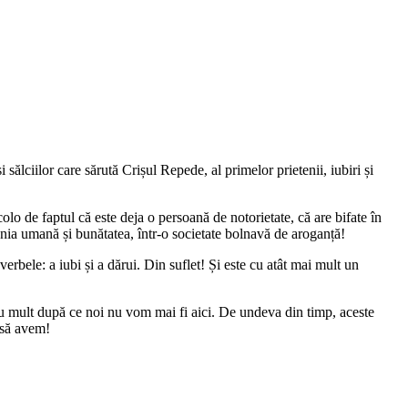
 sălciilor care sărută Crișul Repede, al primelor prietenii, iubiri și
olo de faptul că este deja o persoană de notorietate, că are bifate în
enia umană și bunătatea, într-o societate bolnavă de aroganță!
verbele: a iubi și a dărui. Din suflet! Și este cu atât mai mult un
, cu mult după ce noi nu vom mai fi aici. De undeva din timp, aceste
t să avem!