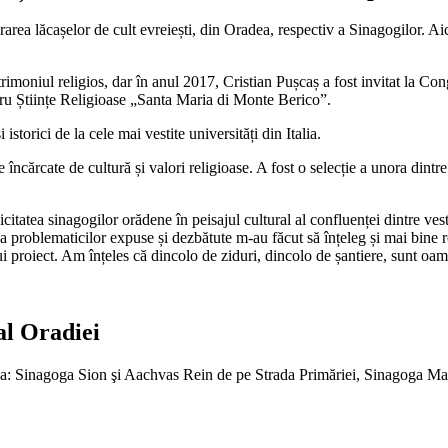
taurarea lăcașelor de cult evreiești, din Oradea, respectiv a Sinagogilor. 
trimoniul religios, dar în anul 2017, Cristian Pușcaș a fost invitat la Co
entru Științe Religioase „Santa Maria di Monte Berico”.
 istorici de la cele mai vestite universități din Italia.
cărcate de cultură și valori religioase. A fost o selecție a unora dintre
citatea sinagogilor orădene în peisajul cultural al confluenței dintre vest
ea problematicilor expuse și dezbătute m-au făcut să înțeleg și mai bine r
 proiect. Am înțeles că dincolo de ziduri, dincolo de șantiere, sunt oam
al Oradiei
radea: Sinagoga Sion şi Aachvas Rein de pe Strada Primăriei, Sinagoga