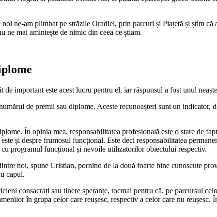
oi ne-am plimbat pe străzile Oradiei, prin parcuri și Piațetă și știm că ac
 ne mai amintește de nimic din ceea ce știam.
diplome
 de important este acest lucru pentru el, iar răspunsul a fost unul neaște
numărul de premii sau diplome. Aceste recunoașteri sunt un indicator, d
diplome. În opinia mea, responsabilitatea profesională este o stare de fap
este și despre frumosul funcțional. Este deci responsabilitatea permanent
e cu programul funcțional și nevoile utilizatorilor obiectului respectiv.
re dintre noi, spune Cristian, pornind de la două foarte bine cunoscute pr
cu capul.
cticieni consacrați sau tinere speranțe, tocmai pentru că, pe parcursul ce
oamenilor în grupa celor care reușesc, respectiv a celor care nu reușesc.