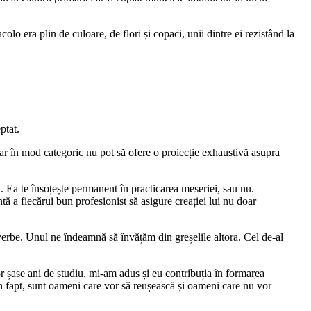
olo era plin de culoare, de flori și copaci, unii dintre ei rezistând la
ptat.
ar în mod categoric nu pot să ofere o proiecție exhaustivă asupra
t. Ea te însoțește permanent în practicarea meseriei, sau nu.
ă a fiecărui bun profesionist să asigure creației lui nu doar
overbe. Unul ne îndeamnă să învățăm din greșelile altora. Cel de-al
lor șase ani de studiu, mi-am adus și eu contribuția în formarea
 În fapt, sunt oameni care vor să reușească și oameni care nu vor