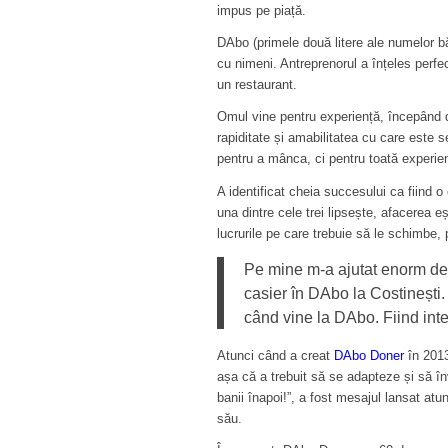
impus pe piață.
DAbo (primele două litere ale numelor bă
cu nimeni. Antreprenorul a înțeles perf
un restaurant.
Omul vine pentru experiență, începând de
rapiditate și amabilitatea cu care este s
pentru a mânca, ci pentru toată experie
A identificat cheia succesului ca fiind o
una dintre cele trei lipsește, afacerea eș
lucrurile pe care trebuie să le schimbe,
Pe mine m-a ajutat enorm de 
casier în DAbo la Costinești.
când vine la DAbo. Fiind inter
Atunci când a creat
DAbo Doner
în 2013
așa că a trebuit să se adapteze și să înv
banii înapoi!”, a fost mesajul lansat a
său.