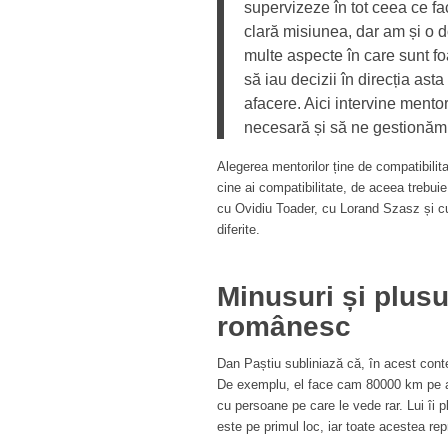
supervizeze în tot ceea ce f
clară misiunea, dar am și o 
multe aspecte în care sunt foa
să iau decizii în direcția ast
afacere. Aici intervine ment
necesară și să ne gestionăm 
Alegerea mentorilor ține de compatibilita
cine ai compatibilitate, de aceea trebu
cu Ovidiu Toader, cu Lorand Szasz și c
diferite.
Minusuri și plusu
românesc
Dan Paștiu subliniază că, în acest context
De exemplu, el face cam 80000 km pe an,
cu persoane pe care le vede rar. Lui îi p
este pe primul loc, iar toate acestea r