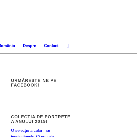
 România
Despre
Contact
URMĂREȘTE-NE PE
FACEBOOK!
COLECȚIA DE PORTRETE
A ANULUI 2019!
O selecție a celor mai
inspiraționale 30 articole