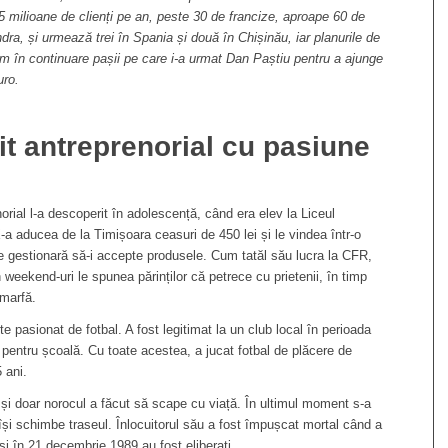
 5 milioane de clienți pe an, peste 30 de francize, aproape 60 de
dra, și urmează trei în Spania și două în Chișinău, iar planurile de
m în continuare pașii pe care i-a urmat Dan Paștiu pentru a ajunge
uro.
it antreprenorial cu pasiune
enorial l-a descoperit în adolescență, când era elev la
Liceul
X-a aducea de la Timișoara ceasuri de 450 lei și le vindea într-o
e gestionară să-i accepte produsele. Cum tatăl său lucra la CFR,
n
weekend-uri le spunea părinților că petrece cu prietenii, în timp
 marfă.
te pasionat de fotbal. A fost legitimat la un club local în perioada
e pentru școală. Cu toate acestea, a jucat fotbal de plăcere de
 ani.
 și doar norocul a făcut să scape cu viață. În ultimul moment s-a
își schimbe traseul. Înlocuitorul său a fost împușcat mortal când a
iși în 21 decembrie 1989 au fost eliberați.