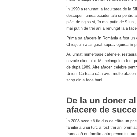
În 1990 a renunțat la facultatea de la 
descoperi lumea occidentală și pentru a
plăci de rigips și, în mai puțin de 9 lun
mai puțin de trei ani a renunțat la a fac
Prima sa afacere în România a fost un c
Chioșcul i-a asigurat supraviețuirea în pr
Au urmat numeroase cafenele, restaurante
nevoile clientului. Michelangelo a fost p
de după 1989. Alte afaceri celebre pentru
Union. Cu toate că a avut multe afaceri
scop din a face bani.
De la un doner al
afacere de succ
În 2008 avea să fie dus de către un pri
familie a unui turc a fost trei ani prem
frumoasă cu familia antreprenorului turc,