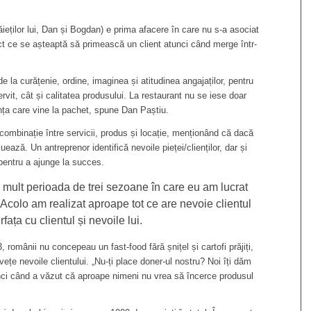
ieților lui, Dan și Bogdan) e prima afacere în care nu s-a asociat
ect ce se așteaptă să primească un client atunci când merge într-
 la curățenie, ordine, imaginea și atitudinea angajaților, pentru
ervit, cât și calitatea produsului. La restaurant nu se iese doar
nța care vine la pachet, spune Dan Paștiu.
 combinație între servicii, produs și locație, menționând că dacă
uează. Un antreprenor identifică nevoile pieței/clienților, dar și
 pentru a ajunge la succes.
mult perioada de trei sezoane în care eu am lucrat
 Acolo am realizat aproape tot ce are nevoie clientul
fața cu clientul și nevoile lui.
, românii nu concepeau un fast-food fără șnițel și cartofi prăjiți,
ețe nevoile clientului. „Nu-ți place doner-ul nostru? Noi îți dăm
tunci când a văzut că aproape nimeni nu vrea să încerce produsul