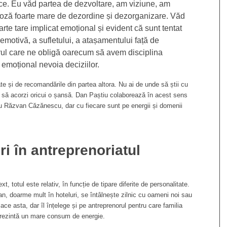
ace. Eu văd partea de dezvoltare, am viziune, am
doză foarte mare de dezordine și dezorganizare. Văd
rte tare implicat emoțional și evident că sunt tentat
a emotivă, a sufletului, a atașamentului față de
orul care ne obligă oarecum să avem disciplina
emoțional nevoia deciziilor.
te și de recomandările din partea altora. Nu ai de unde să știi cu
ie să acorzi oricui o șansă. Dan Paștiu colaborează în acest sens
u Răzvan Căzănescu, dar cu fiecare sunt pe energii și domenii
ri în antreprenoriatul
, totul este relativ, în funcție de tipare diferite de personalitate.
 doarme mult în hoteluri, se întâlnește zilnic cu oameni noi sau
lace asta, dar îl înțelege și pe antreprenorul pentru care familia
eprezintă un mare consum de energie.