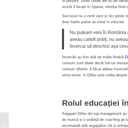
În prezent, DAbo Doner are 60 de oameni 
există 3 locații în Spania, intenția fiin
Succesul nu a venit ușor și nici peste n
doar foarte puține au intrat în vânzare.
Nu puteam veni în România c
aveau cartofi prăiți, nu ave
încercai să deschizi așa cev
Încercări au fost atât de multe fiindcă
D
consum sunt altele decât într-un restaura
consum diferite. A făcut atâtea încercări 
urma urmei, în DAbo este vorba despre 
Rolul educației î
Angajații DAbo din top management au în f
Ciprian Dron, CEO
de muncă și o ședință de coaching pe lun
Unity Group, creează si
recomandă atât angajaților cât și antrep