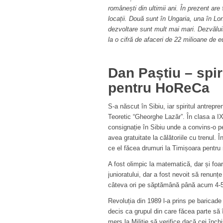
românești din ultimii ani. În prezent are
locații. Două sunt în Ungaria, una în Lon
dezvoltare sunt mult mai mari. Dezvălui
la o cifră de afaceri de 22 milioane de e
Dan Paștiu – spir
pentru HoReCa
S-a născut în Sibiu, iar spiritul antrepr
Teoretic “Gheorghe Lazăr”.
În clasa a I
consignație în Sibiu unde a convins-o p
avea gratuitate la călătoriile cu trenul. Î
ce el făcea drumuri la Timișoara pentru
A fost olimpic la matematică, dar și foar
junioratului, dar a fost nevoit să renunț
câteva ori pe săptămână până acum 4-5
Revoluția din 1989 l-a prins pe baricade
decis ca grupul din care făcea parte să 
mers la Miliție să verifice dacă cei înch