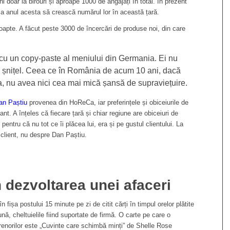
doar la birouri și aproape 1000 de angajați în total. În prezent
d ca anul acesta să crească numărul lor în această țară.
oapte. A făcut peste 3000 de încercări de produse noi, din care
u un copy-paste al meniului din Germania. Ei nu
au șnițel. Ceea ce în România de acum 10 ani, dacă
a, nu avea nici cea mai mică șansă de supraviețuire.
an Paștiu
provenea din HoReCa, iar preferințele și obiceiurile de
nt. A înțeles că fiecare țară și chiar regiune are obiceiuri de
pentru că nu tot ce îi plăcea lui, era și pe gustul clientului. La
client, nu despre Dan Paștiu.
n dezvoltarea unei afaceri
ișa postului 15 minute pe zi de citit cărți în timpul orelor plătite
ă, cheltuielile fiind suportate de firmă. O carte pe care o
renorilor este „Cuvinte care schimbă minți” de
Shelle Rose