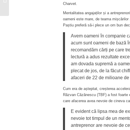
comunică branduri de
Charvet.
succes pentru...
Mentalitatea angajaților și a antreprenor
oameni este mare, de teama mișcărilor p
Paștiu preferă să-i plece un om bun dec
Avem oameni în companie care
acum sunt oameni de bază în
recomandăm cărți pe care tre
lectură a adus rezultate exce
am dovada supremă a oameni
plecat de jos, de la făcut ch
afaceri de 22 de milioane de
Cum era de așteptat, creșterea acceler
Răzvan Căzănescu (TBF) a fost foarte efi
care afacerea avea nevoie de cineva car
E evident că lipsa mea de ex
nevoie tot timpul de un mento
antreprenor are nevoie de cel