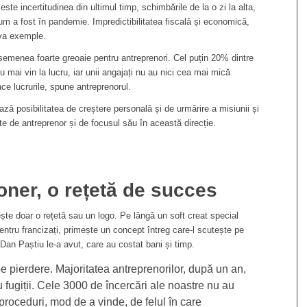
ste incertitudinea din ultimul timp, schimbările de la o zi la alta,
um a fost în pandemie. Impredictibilitatea fiscală și economică,
eva exemple.
emenea foarte greoaie pentru antreprenori. Cel puțin 20% dintre
u mai vin la lucru, iar unii angajați nu au nici cea mai mică
ace lucrurile, spune antreprenorul.
ză posibilitatea de creștere personală și de urmărire a misiunii și
te de antreprenor și de focusul său în această direcție.
ner, o rețetă de succes
ște doar o rețetă sau un logo. Pe lângă un soft creat special
ntru francizați, primește un concept întreg care-l scutește pe
 Dan Paștiu le-a avut, care au costat bani și timp.
pe pierdere. Majoritatea antreprenorilor, după un an,
cu fugiții. Cele 3000 de încercări ale noastre nu au
 proceduri, mod de a vinde, de felul în care