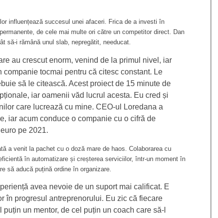
ilor influențează succesul unei afaceri. Frica de a investi în
ermanente, de cele mai multe ori către un competitor direct. Dan
ât să-i rămână unul slab, nepregătit, needucat.
 au crescut enorm, venind de la primul nivel, iar
 companie tocmai pentru că citesc constant. Le
buie să le citească. Acest proiect de 15 minute de
pționale, iar oamenii văd lucrul acesta. Eu cred și
lor care lucrează cu mine. CEO-ul Loredana a
ifle, iar acum conduce o companie cu o cifră de
 euro pe 2021.
ată a venit la pachet cu o doză mare de haos. Colaborarea cu
cientă în automatizare și creșterea serviciilor, într-un moment în
e să aducă puțină ordine în organizare.
periență avea nevoie de un suport mai calificat. E
r în progresul antreprenorului. Eu zic că fiecare
 puțin un mentor, de cel puțin un coach care să-l