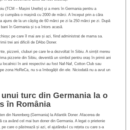
Sibiu (TCM – Mașini Unelte) și a mers în Germania pentru a
-și cumpăra o mașină cu 2000 de mărci. A început prin a căra
i, a ajuns de la un câștig de 60 mărci pe zi la 250 mărci pe zi. După
e bani în Germania și s-a întors acasă.
hioșc pe care îl mai are și azi, fiind administrat de mama sa.
imii trei ani dificili de DAbo Doner.
, pizzerii, cluburi pe care le-a dezvoltat în Sibiu. A simțit mereu
rima pizzerie din Sibiu, devenită un simbol pentru oraș în primii ani
 localnici în anii respectivi au fost Naf-Naf, Cotton Club sau
 pe zona HoReCa, nu s-a îmbogățit din ele. Niciodată nu a avut un
 unui turc din Germania la o
es în România
eten din Nurenberg (Germania) la Atlantik Doner. Afacerea de
iată ca având cel mai bun doner din Germania. A legat o prietenie
 pe care o păstrează și azi, el ajutându-l cu rețeta cu care s-a