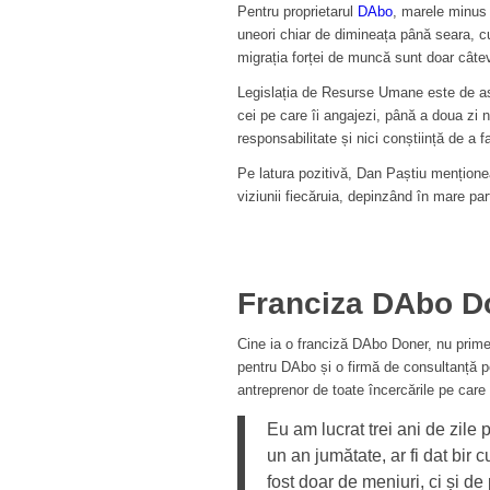
Pentru proprietarul
DAbo
, marele minus e
uneori chiar de dimineața până seara, c
migrația forței de muncă sunt doar cât
Legislația de Resurse Umane este de as
cei pe care îi angajezi, până a doua zi n
responsabilitate și nici conștiință de a f
Pe latura pozitivă, Dan Paștiu menționea
viziunii fiecăruia, depinzând în mare par
Franciza DAbo Do
Cine ia o franciză DAbo Doner, nu prime
pentru DAbo și o firmă de consultanță pe
antreprenor de toate încercările pe care
Eu am lucrat trei ani de zile 
un an jumătate, ar fi dat bir 
fost doar de meniuri, ci și de