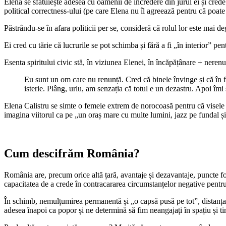
Elena se sfătuiește adesea cu oamenii de încredere din jurul ei și crede
political correctness-ului (pe care Elena nu îl agreează pentru că poate
Păstrându-se în afara politicii per se, consideră că rolul lor este mai d
Ei cred cu tărie că lucrurile se pot schimba și fără a fi „în interior” pe
Esenta spiritului civic stă, în viziunea Elenei, în încăpățânare + nere
Eu sunt un om care nu renunță. Cred că binele învinge și că în fi
isterie. Plâng, urlu, am senzația că totul e un dezastru. Apoi îmi s
Elena Calistru se simte o femeie extrem de norocoasă pentru că visele 
imagina viitorul ca pe „un oraș mare cu multe lumini, jazz pe fundal 
Cum descifrăm România?
România are, precum orice altă țară, avantaje și dezavantaje, puncte fo
capacitatea de a crede în contracararea circumstanțelor negative pentru 
În schimb, nemulțumirea permanentă și „o capsă pusă pe tot”, distanța ma
adesea înapoi ca popor și ne determină să fim neangajați în spațiu și t