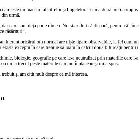
 care este un maestru al cifrelor și bugetelor. Teama de ratare i-a impus 
i din urmă.
, dar care sunt deja parte din ea. Nu și-ar dori să dispară, pentru că „în
e răsărituri”.
sul inerent oricărui om normal are niște tipare observabile, la fel cum u
există excepții în care trebuie să luăm în calcul două bifurcații pentru 
chimie, biologie, geografie pe care le-a neutralizat prin materiile care i-a
o cum a trecut peste materiile care nu îi plăceau și mi-a spus:
trebuit și am citit mult despre ce mă interesa.
na
a pe care ți se pare că o ai.