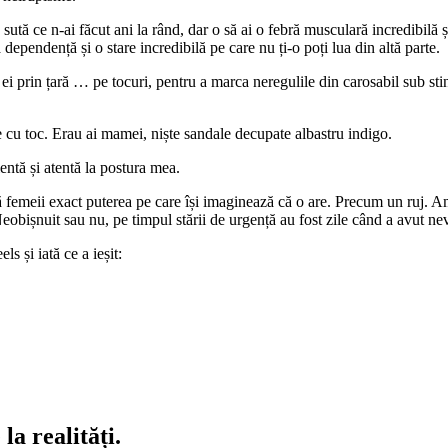
sută ce n-ai făcut ani la rând, dar o să ai o febră musculară incredibilă și
 dependență și o stare incredibilă pe care nu ți-o poți lua din altă parte.
 ei prin țară … pe tocuri, pentru a marca neregulile din carosabil sub st
cu toc. Erau ai mamei, niște sandale decupate albastru indigo.
entă și atentă la postura mea.
ră femeii exact puterea pe care își imaginează că o are. Precum un ruj. Am
obișnuit sau nu, pe timpul stării de urgență au fost zile când a avut nevo
s și iată ce a ieșit:
la realități.