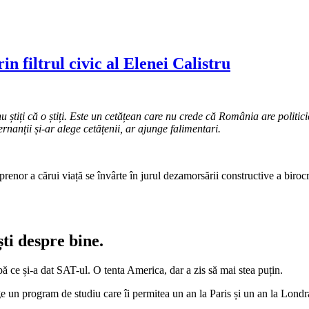
n filtrul civic al Elenei Calistru
ă nu știți că o știți. Este un cetățean care nu crede că România are politi
rnanții și-ar alege cetățenii, ar ajunge falimentari.
enor a cărui viață se învârte în jurul dezamorsării constructive a birocraț
ti despre bine.
upă ce și-a dat SAT-ul. O tenta America, dar a zis să mai stea puțin.
e un program de studiu care îi permitea un an la Paris și un an la Lond