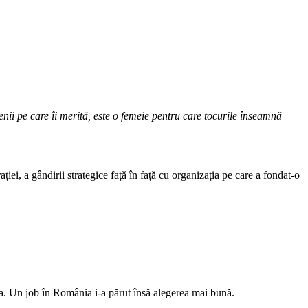
cienii pe care îi merită, este o femeie pentru care tocurile înseamnă
iei, a gândirii strategice față în față cu organizația pe care a fondat-o
ra. Un job în România i-a părut însă alegerea mai bună.