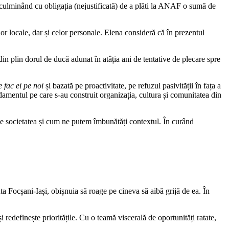
 culminând cu obligația (nejustificată) de a plăti la ANAF o sumă de
lor locale, dar și celor personale. Elena consideră că în prezentul
din plin dorul de ducă adunat în atâția ani de tentative de plecare spre
 fac ei pe noi
și bazată pe proactivitate, pe refuzul pasivității în fața a
ndamentul pe care s-au construit organizația, cultura și comunitatea din
e societatea și cum ne putem îmbunătăți contextul. În curând
a Focșani-Iași, obișnuia să roage pe cineva să aibă grijă de ea.
În
 redefinește prioritățile. Cu o teamă viscerală de oportunități ratate,