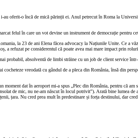
i-au oferit-o încă de mică părinții ei. Anul petrecut în Roma la Universit
marcat felul în care un vot devine un instrument de democrație pentru ce
omania, la 23 de ani Elena făcea advocacy la Națiunile Unite. Ce a văzut
, a refuzat pe considerentul că poate avea mai mare impact prin rolurile 
 mai probabil, absolventă de limbi străine cu un job de client service într
ă mai cocheteze vreodată cu gândul de a pleca din România, însă din pers
a un moment dat în aeroport mi-a spus „Plec din România, pentru că am s
lat de mic, nu ne-am născut în locul potrivit”). Arată bine lumea de adult
țenii, țara. Nu cred prea mult în predestinare și forța destinului, dar cred 