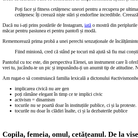
Poți face și fitness cetățenesc uneori pentru a recupera pe ultima 
cetățenesc îți creează niște stări și endorfine incredibile. Creează
Dacă nu i-ați prins postările de Instagram,
iată
o mostră din periplurile
măcar pentru pasiunea ei pentru pantofi și modă.
Rememorează prima probă a unei perechi senzaționale de încălțăminte 
Fiind minionă, cred că stând pe tocuri mă ajută să fiu mai conști
Pantoful cu toc este, din perspectiva Elenei, un instrument care îi ofe
vrei tu, jucându-te un pic și impunându-ți un anumit tip de atitudine. Ne
Am rugat-o să construiască familia lexicală a dictonului #activismonheel
implicarea civică nu are gen
poți rămâne elegant în timp ce te implici civic
activism = dinamism
tocurile nu se poartă doar în instituțiile publice, ci și la proteste.
tocurile nu doar în clădiri înalte, ci și la dezbaterile publice
Copila, femeia, omul, cetățeanul. De la vise 