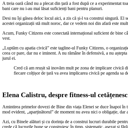
A treia oară când nu a plecat din țară a fost după ce a experimentat to
bani care nu i-au mai lăsat suficienți bani pentru planuri.
Desi nu își găsea deloc locul aici, a zis că și-l va construi singură. El
acestei organizații stă mult noroc, dar ce vedem noi din afară este mu
Acum, Funky Citizens este conectată internațional suficient de bine cât 
vest.
„Luptăm cu apatia civică” este tagline-ul Funky Citizens, o organizaț
ceea ce pare, dar nu e iminent. A nu rămâne în defensivă, a nu aștepta s
jurul ei.
Cred că am reușit să inovăm mult pe zona de implicare civică d
fiecare colțișor de țară va avea implicarea civică pe agenda sa d
Elena Calistru, despre fitness-ul cetățenesc
Amintirea primelor dovezi de Bine din viața Elenei se duce înapoi în ti
mod evident, „aparținătorul” de moment nu avea nici o obligație, dar a
Azi, cu Binele alături și cu dorința de a construi lucruri durabile pentr
crede că lucrurile bune se construiesc în timp, sistematic, așezat și făr