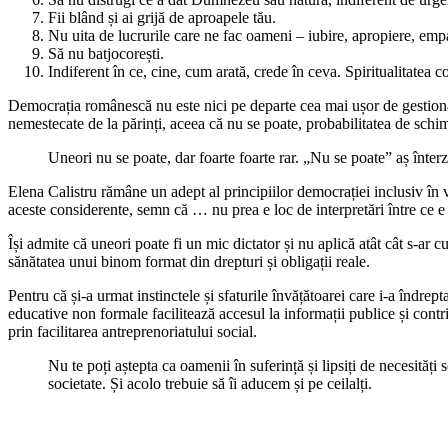
Fii blând și ai grijă de aproapele tău.
Nu uita de lucrurile care ne fac oameni – iubire, apropiere, em
Să nu batjocorești.
Indiferent în ce, cine, cum arată, crede în ceva. Spiritualitatea 
Democrația românescă nu este nici pe departe cea mai ușor de gestionat
nemestecate de la părinți, aceea că nu se poate, probabilitatea de schi
Uneori nu se poate, dar foarte foarte rar. „Nu se poate” aș înterz
Elena Calistru rămâne un adept al principiilor democrației inclusiv în v
aceste considerente, semn că … nu prea e loc de interpretări între ce e
Își admite că uneori poate fi un mic dictator și nu aplică atât cât s-ar c
sănătatea unui binom format din drepturi și obligații reale.
Pentru că și-a urmat instinctele și sfaturile învățătoarei care i-a îndre
educative non formale facilitează accesul la informații publice și contri
prin facilitarea antreprenoriatului social.
Nu te poți aștepta ca oamenii în suferință și lipsiți de necesități
societate. Și acolo trebuie să îi aducem și pe ceilalți.