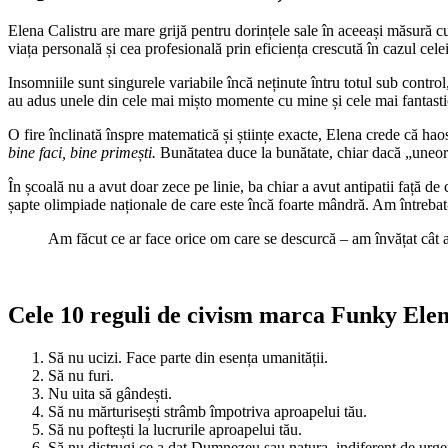
Elena Calistru are mare grijă pentru dorințele sale în aceeași măsură cu
viața personală și cea profesională prin eficiența crescută în cazul cele
Insomniile sunt singurele variabile încă neținute întru totul sub control
au adus unele din cele mai mișto momente cu mine și cele mai fantastic
O fire înclinată înspre matematică și științe exacte, Elena crede că hao
bine faci, bine primești.
Bunătatea duce la bunătate, chiar dacă „uneori 
În școală nu a avut doar zece pe linie, ba chiar a avut antipatii față de 
șapte olimpiade naționale de care este încă foarte mândră. Am întrebat-
Am făcut ce ar face orice om care se descurcă – am învățat cât a 
Cele 10 reguli de civism marca Funky Ele
Să nu ucizi. Face parte din esența umanității.
Să nu furi.
Nu uita să gândești.
Să nu mărturisești strâmb împotriva aproapelui tău.
Să nu poftești la lucrurile aproapelui tău.
Să nu distrugi ce a dat Dumnezeu sau natura, indiferent de urgenț