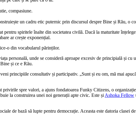
patie, compasiune.
construiește un cadru etic puternic prin discursul despre Bine și Rău, o co
 pentru spiritele înalte din societatea civilă. Dacă la maturitate înțele
mbare ar crește exponențial.
ice-o din vocabularul părinților.
iața personală, unde se consideră aproape excesiv de principială și cu un
 Bine și ce e Rău.
uveni principiile consultativ și participativ. „Sunt și eu om, mă mai apucă”
ptat privirile spre valori, a ajuns fondatoarea Funky Citizens, o organiza
buie la construirea unei noi generații apte civic. Este și
Ashoka Fellow
 sociale de bază să lupte pentru democrație. Aceasta este datoria clasei de