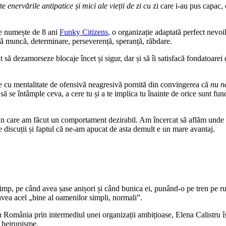
ate
enervările antipatice și mici ale vieții de zi cu
zi care i-au pus capac,
 se numește de 8 ani
Funky Citizens
, o organizație adaptată perfect nevoi
ltă muncă, determinare, perseverență, speranță, răbdare.
să dezamorseze blocaje încet și sigur, dar și să îi satisfacă fondatoarei 
ie cu mentalitate de ofensivă neagresivă pornită din convingerea că
nu ne
ă se întâmple ceva, a cere tu și a te implica tu înainte de orice sunt fu
in care am făcut un comportament dezirabil. Am încercat să aflăm unde 
e discuții și faptul că ne-am apucat de asta demult e un mare avantaj.
mp, pe când avea șase anișori și când bunica ei, punând-o pe tren pe rut
vea acel „bine al oamenilor simpli, normali”.
u România prin intermediul unei organizații ambițioase, Elena Calistru își
ă heirupisme.