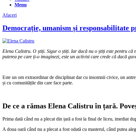
Menu
Afaceri
Democrație, umanism și responsabilitate pri
Elena Calistru. O știți. Sigur o știți. Iar dacă nu o știți este pentru c
puterea pe care ți-o imaginezi, este un activist care crede că dacă guve
Este un om extraordinar de disciplinat dar cu insomnii civice, un antrepr
și cu comunitățile din care face parte.
De ce a rămas Elena Calistru în țară. Poveș
Prima dată când nu a plecat din țară a fost la final de liceu, imediat d
A doua oară când nu a plecat a fost odată cu masterul, când putea aleg