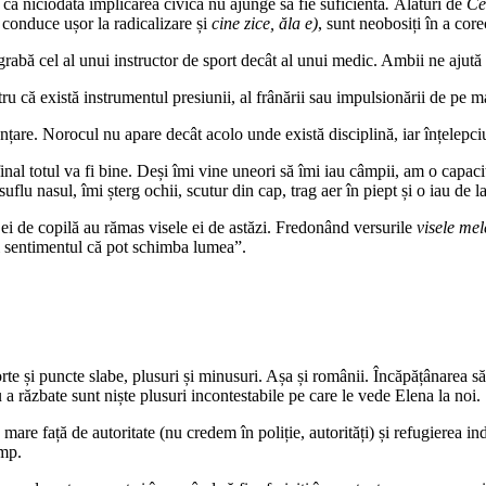
 că niciodată implicarea civică nu ajunge să fie suficientă
.
Alături de
Cet
 conduce ușor la radicalizare și
cine zice, ăla e)
, sunt neobosiți în a core
egrabă cel al unui instructor de sport decât al unui medic. Ambii ne ajută 
ntru că există instrumentul presiunii, al frânării sau impulsionării de pe m
nunțare. Norocul nu apare decât acolo unde există disciplină, iar înțelepc
nal totul va fi bine. Deși îmi vine uneori să îmi iau câmpii, am o capac
uflu nasul, îmi șterg ochii, scutur din cap, trag aer în piept și o iau de l
ei de copilă au rămas visele ei de astăzi. Fredonând versurile
visele mel
și sentimentul că pot schimba lumea”.
rte și puncte slabe, plusuri și minusuri. Așa și românii. Încăpățânarea s
a răzbate sunt niște plusuri incontestabile pe care le vede Elena la noi.
re față de autoritate (nu credem în poliție, autorități) și refugierea in
imp.