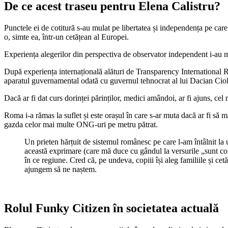
De ce acest traseu pentru Elena Calistru?
Punctele ei de cotitură s-au mulat pe libertatea și independența pe care 
o, simte ea, într-un cetățean al Europei.
Experiența alegerilor din perspectiva de observator independent i-au 
După experiența internațională alături de Transparency International R
aparatul guvernamental odată cu guvernul tehnocrat al lui Dacian Cioloș
Dacă ar fi dat curs dorinței părinților, medici amândoi, ar fi ajuns, cel
Roma i-a rămas la suflet și este orașul în care s-ar muta dacă ar fi s
gazda celor mai multe ONG-uri pe metru pătrat.
Un prieten hărțuit de sistemul românesc pe care l-am întâlnit l
această exprimare (care mă duce cu gândul la versurile „sunt conso
în ce regiune. Cred că, pe undeva, copiii își aleg familiile și cetă
ajungem să ne naștem.
Rolul Funky Citizen în societatea actuală