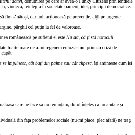
ițenii activi,
denumirea pe care ar avea-o Funky Citizens prin lentilele
cta, vindeca, reintegra în societate oameni, idei, principii democratice.
să fim sănătoși, dar unii acționează pe prevenție, alții pe urgențe.
argine, pârghii cel puțin la fel de valoroase.
iunea românească pe sufletul ei este
Nu sta, că-ți stă norocul!
itate foarte mare de a-mi regenera entuziasmul printr-o criză de
a capăt.
e se împlinesc, cât bați din palme sau cât clipesc,
își amintește cum își
ănătoasă care ne face să nu renunțăm, dorul înțeles ca umanitate și
dividuală din fața problemelor sociale (nu-mi place, plec afară) ne trag