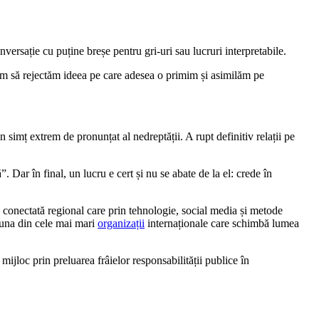
nversație cu puține breșe pentru gri-uri sau lucruri interpretabile.
gem să rejectăm ideea pe care adesea o primim și asimilăm pe
 simț extrem de pronunțat al nedreptății. A rupt definitiv relații pe
. Dar în final, un lucru e cert și nu se abate de la el: crede în
ție conectată regional care prin tehnologie, social media și metode
una din cele mai mari
organizații
internaționale care schimbă lumea
 mijloc prin preluarea frâielor responsabilității publice în