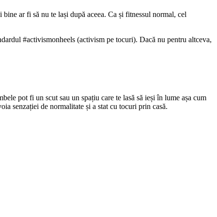
 bine ar fi să nu te lași după aceea. Ca și fitnessul normal, cel
indardul #activismonheels (activism pe tocuri). Dacă nu pentru altceva,
bele pot fi un scut sau un spațiu care te lasă să ieși în lume așa cum
ia senzației de normalitate și a stat cu tocuri prin casă.