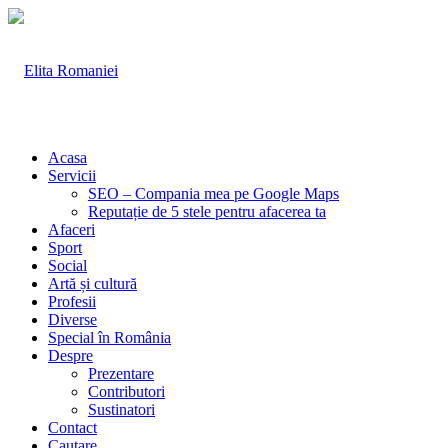
Acasa
Servicii
SEO – Compania mea pe Google Maps
Reputație de 5 stele pentru afacerea ta
Afaceri
Sport
Social
Artă și cultură
Profesii
Diverse
Special în România
Despre
Prezentare
Contributori
Sustinatori
Contact
Cautare