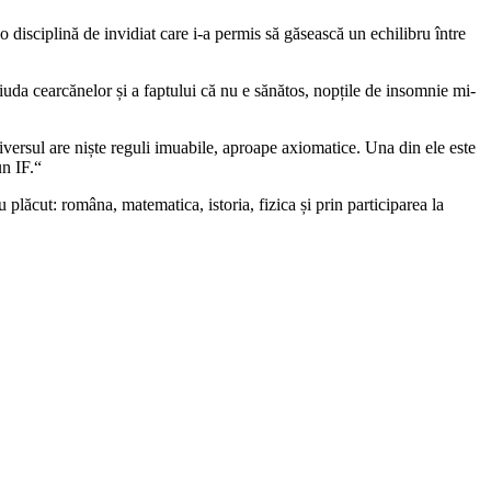
o disciplină de invidiat care i-a permis să găsească un echilibru între
 ciuda cearcănelor și a faptului că nu e sănătos, nopțile de insomnie mi-
niversul are niște reguli imuabile, aproape axiomatice. Una din ele este
un IF.“
u plăcut: româna, matematica, istoria, fizica și prin participarea la