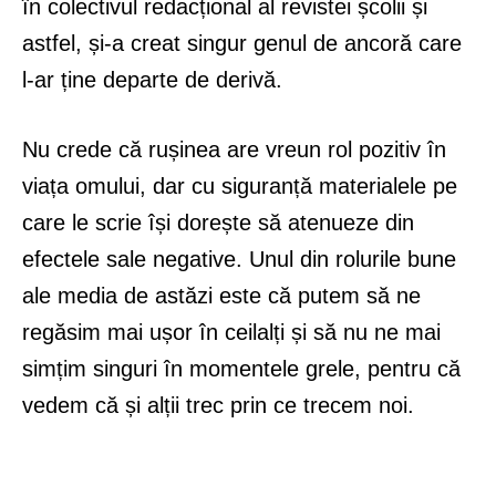
în colectivul redacțional al revistei școlii și
astfel, și-a creat singur genul de ancoră care
l-ar ține departe de derivă.
Nu crede că rușinea are vreun rol pozitiv în
viața omului, dar cu siguranță materialele pe
care le scrie își dorește să atenueze din
efectele sale negative. Unul din rolurile bune
ale media de astăzi este că putem să ne
regăsim mai ușor în ceilalți și să nu ne mai
simțim singuri în momentele grele, pentru că
vedem că și alții trec prin ce trecem noi.