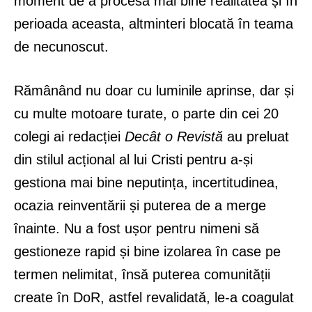
moment de a procesa mai bine realitatea și în
perioada aceasta, altminteri blocată în teama
de necunoscut.
Rămânând nu doar cu luminile aprinse, dar și
cu multe motoare turate, o parte din cei 20
colegi ai redacției
Decât o Revistă
au preluat
din stilul acțional al lui Cristi pentru a-și
gestiona mai bine neputința, incertitudinea,
ocazia reinventării și puterea de a merge
înainte. Nu a fost ușor pentru nimeni să
gestioneze rapid și bine izolarea în case pe
termen nelimitat, însă puterea comunității
create în DoR, astfel revalidată, le-a coagulat