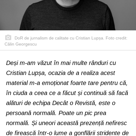
DoR de jurnalism de calitate cu Cristian Lupșa. Foto credit:
Călin Georgescu
Deși m-am văzut în mai multe rânduri cu
Cristian Lupșa, ocazia de a realiza acest
material m-a emoționat foarte tare pentru că,
în ciuda a ceea ce a făcut și continuă să facă
alături de echipa Decât o Revistă, este o
persoană normală. Poate un pic prea
normală. Și uneori această prezență nefiresc
de firească într-o lume a gonflării stridente de