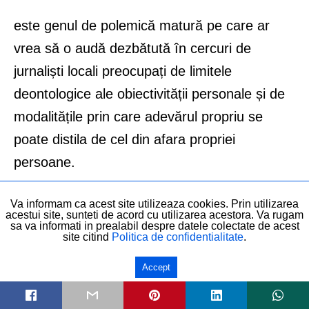
este genul de polemică matură pe care ar
vrea să o audă dezbătută în cercuri de
jurnaliști locali preocupați de limitele
deontologice ale obiectivității personale și de
modalitățile prin care adevărul propriu se
poate distila de cel din afara propriei
persoane.
Cu părere de rău, Cristian Lupșa constată că
Va informam ca acest site utilizeaza cookies. Prin utilizarea
acestui site, sunteti de acord cu utilizarea acestora. Va rugam
sa va informati in prealabil despre datele colectate de acest
presa mainstream (clasică) nu are suficienți
site citind
Politica de confidentialitate
.
jurnaliști care să țină cu mândrie stindardul
Accept
acestei vocații. Desigur că este o veste bună
ori de câte ori Decât o Revistă, Recorder,