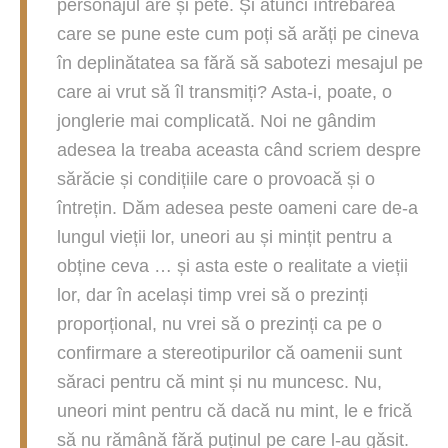
personajul are și pete. Și atunci întrebarea
care se pune este cum poți să arăți pe cineva
în deplinătatea sa fără să sabotezi mesajul pe
care ai vrut să îl transmiți? Asta-i, poate, o
jonglerie mai complicată. Noi ne gândim
adesea la treaba aceasta când scriem despre
sărăcie și condițiile care o provoacă și o
întrețin. Dăm adesea peste oameni care de-a
lungul vieții lor, uneori au și mințit pentru a
obține ceva … și asta este o realitate a vieții
lor, dar în același timp vrei să o prezinți
proporțional, nu vrei să o prezinți ca pe o
confirmare a stereotipurilor că oamenii sunt
săraci pentru că mint și nu muncesc. Nu,
uneori mint pentru că dacă nu mint, le e frică
să nu rămână fără puținul pe care l-au găsit.