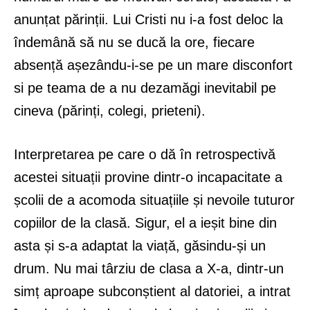
anunțat părinții. Lui Cristi nu i-a fost deloc la
îndemână să nu se ducă la ore, fiecare
absență așezându-i-se pe un mare disconfort
si pe teama de a nu dezamăgi inevitabil pe
cineva (părinți, colegi, prieteni).
Interpretarea pe care o dă în retrospectivă
acestei situații provine dintr-o incapacitate a
școlii de a acomoda situațiile și nevoile tuturor
copiilor de la clasă. Sigur, el a ieșit bine din
asta și s-a adaptat la viață, găsindu-și un
drum. Nu mai târziu de clasa a X-a, dintr-un
simț aproape subconștient al datoriei, a intrat