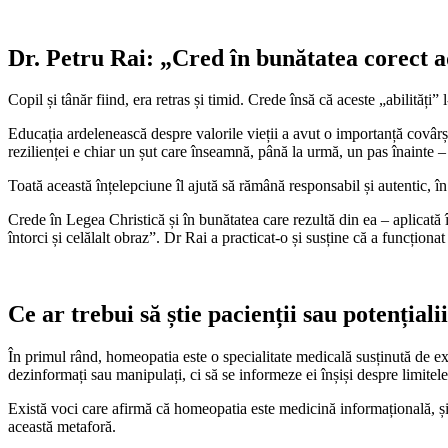
Dr. Petru Rai: „Cred în bunătatea corect a
Copil și tânăr fiind, era retras și timid. Crede însă că aceste „abilități”
Educația ardelenească despre valorile vieții a avut o importanță covârși
rezilienței e chiar un șut care înseamnă, până la urmă, un pas înainte – 
Toată această înțelepciune îl ajută să rămână responsabil și autentic, î
Crede în Legea Christică și în bunătatea care rezultă din ea – aplicată în 
întorci și celălalt obraz”. Dr Rai a practicat-o și susține că a funcționa
Ce ar trebui să știe pacienții sau potențial
În primul rând, homeopatia este o specialitate medicală susținută de e
dezinformați sau manipulați, ci să se informeze ei înșiși despre limitele ș
Există voci care afirmă că homeopatia este medicină informațională, și i
această metaforă.