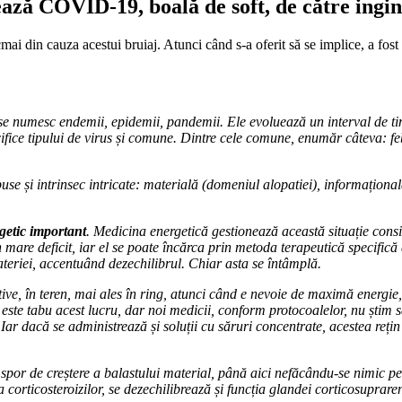
ează COVID-19, boală de soft, de către ingin
mai din cauza acestui bruiaj. Atunci când s-a oferit să se implice, a fos
r, se numesc endemii, epidemii, pandemii. Ele evoluează un interval de ti
cifice tipului de virus și comune. Dintre cele comune, enumăr câteva: fe
use și intrinsec intricate: materială (domeniul alopatiei), informațion
getic important
. Medicina energetică gestionează această situație consid
 în mare deficit, iar el se poate încărca prin metoda terapeutică specific
teriei, accentuând dezechilibrul. Chiar asta se întâmplă.
rtive, în teren, mai ales în ring, atunci când e nevoie de maximă energi
tiu, este tabu acest lucru, dar noi medicii, conform protocoalelor, nu șt
Iar dacă se administrează și soluții cu săruri concentrate, acestea rețin m
 spor de creștere a balastului material, până aici nefăcându-se nimic pe
orticosteroizilor, se dezechilibrează și funcția glandei corticosuprarenale