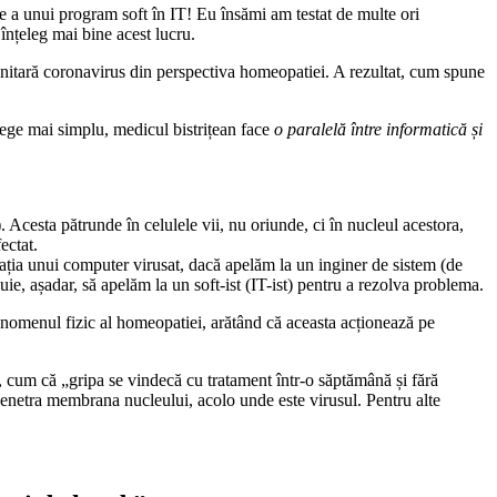
 a unui program soft în IT! Eu însămi am testat de multe ori
nțeleg mai bine acest lucru.
sanitară coronavirus din perspectiva homeopatiei. A rezultat, cum spune
elege mai simplu, medicul bistrițean face
o paralelă între informatică și
. Acesta pătrunde în celulele vii, nu oriunde, ci în nucleul acestora,
ectat.
tuația unui computer virusat, dacă apelăm la un inginer de sistem (de
ie, așadar, să apelăm la un soft-ist (IT-ist) pentru a rezolva problema.
fenomenul fizic al homeopatiei, arătând că aceasta acționează pe
re, cum că „gripa se vindecă cu tratament într-o săptămână și fără
t penetra membrana nucleului, acolo unde este virusul. Pentru alte