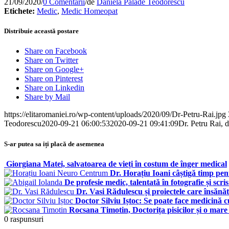
21/09/2020
/
0 Comentarii
/
de
Daniela Palade Teodorescu
Etichete:
Medic
,
Medic Homeopat
Distribuie această postare
Share on Facebook
Share on Twitter
Share on Google+
Share on Pinterest
Share on Linkedin
Share by Mail
https://elitaromaniei.ro/wp-content/uploads/2020/09/Dr-Petru-Rai.jpg
Teodorescu
2020-09-21 06:00:53
2020-09-21 09:41:09
Dr. Petru Rai, d
S-ar putea sa iți placă de asemenea
Giorgiana Matei, salvatoarea de vieți în costum de înger medical
Dr. Horațiu Ioani câștigă timp pe
De profesie medic, talentată în fotografie și scri
Dr. Vasi Rădulescu și proiectele care însăn
Doctor Silviu Iștoc: Se poate face medicină c
Rocsana Timotin, Doctorița pisicilor și o mare
0
raspunsuri