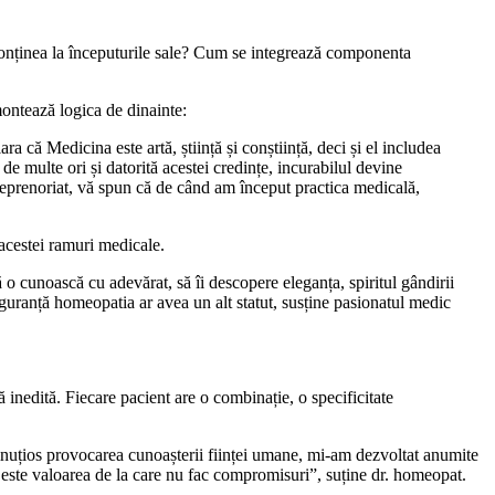
 conținea la începuturile sale? Cum se integrează componenta
montează logica de dinainte:
a că Medicina este artă, știință și conștiință, deci și el includea
de multe ori și datorită acestei credințe, incurabilul devine
 antreprenoriat, vă spun că de când am început practica medicală,
acestei ramuri medicale.
 o cunoască cu adevărat, să îi descopere eleganța, spiritul gândirii
siguranță homeopatia ar avea un alt statut, susține pasionatul medic
ă inedită. Fiecare pacient are o combinație, o specificitate
nuțios provocarea cunoașterii ființei umane, mi-am dezvoltat anumite
t, este valoarea de la care nu fac compromisuri”, suține dr. homeopat.