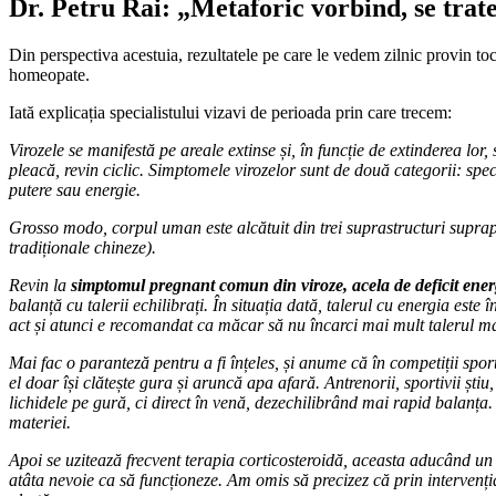
Dr. Petru Rai: „Metaforic vorbind, se trat
Din perspectiva acestuia, rezultatele pe care le vedem zilnic provin toc
homeopate.
Iată explicația specialistului vizavi de perioada prin care trecem:
Virozele se manifestă pe areale extinse și, în funcție de extinderea lo
pleacă, revin ciclic. Simptomele virozelor sunt de două categorii: spe
putere sau energie.
Grosso modo, corpul uman este alcătuit din trei suprastructuri suprap
tradiționale chineze).
Revin la
simptomul pregnant comun din viroze, acela de deficit ener
balanță cu talerii echilibrați. În situația dată, talerul cu energia este
act și atunci e recomandat ca măcar să nu încarci mai mult talerul ma
Mai fac o paranteză pentru a fi înțeles, și anume că în competiții spo
el doar își clătește gura și aruncă apa afară. Antrenorii, sportivii ș
lichidele pe gură, ci direct în venă, dezechilibrând mai rapid balanța. 
materiei.
Apoi se uzitează frecvent terapia corticosteroidă, aceasta aducând un
atâta nevoie ca să funcționeze. Am omis să precizez că prin intervenția c