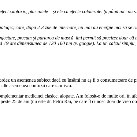
 efect citotoxic, plus altele – și ele cu efecte colaterale. Și până aici 
iologic) care, după 2-3 zile de internare, nu mai au energie nici să se ri
ezinfectare, precum și purtarea de mască, îmi permit să precizez doar că 
-19 are dimensiunea de 120-160 nm (v. google). La un calcul simplu, s
 abordez un asemenea subiect dacă eu însămi nu aș fi o consumatoare de p
alte asemenea confuzii care s-ar isca.
plementar medicinei clasice, alopate. Am folosit-o de multe ori, în afec
este 25 de ani (nu este dr. Petru Rai, pe care îl cunosc doar de vreo do