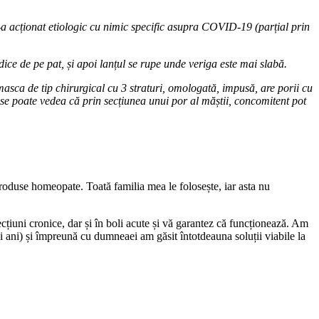
nu s-a acționat etiologic cu nimic specific asupra COVID-19 (parțial prin
dice de pe pat, și apoi lanțul se rupe unde veriga este mai slabă.
masca de tip chirurgical cu 3 straturi, omologată, impusă, are porii cu
e poate vedea că prin secțiunea unui por al măștii, concomitent pot
roduse homeopate. Toată familia mea le folosește, iar asta nu
țiuni cronice, dar și în boli acute și vă garantez că funcționează. Am
i ani) și împreună cu dumneaei am găsit întotdeauna soluții viabile la