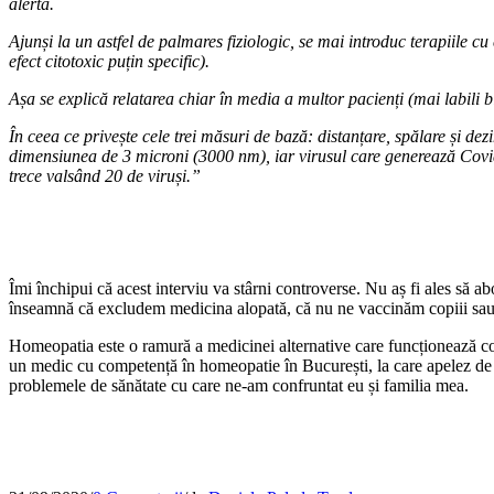
alertă.
Ajunși la un astfel de palmares fiziologic, se mai introduc terapiile cu
efect citotoxic puțin specific).
Așa se explică relatarea chiar în media a multor pacienți (mai labili b
În ceea ce privește cele trei măsuri de bază: distanțare, spălare și d
dimensiunea de 3 microni (3000 nm), iar virusul care generează Covid
trece valsând 20 de viruși.”
Îmi închipui că acest interviu va stârni controverse. Nu aș fi ales să
înseamnă că excludem medicina alopată, că nu ne vaccinăm copiii sau 
Homeopatia este o ramură a medicinei alternative care funcționează com
un medic cu competență în homeopatie în București, la care apelez de p
problemele de sănătate cu care ne-am confruntat eu și familia mea.