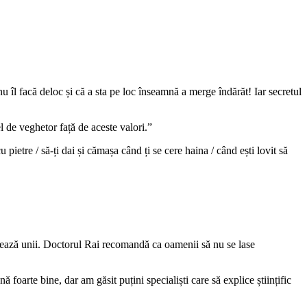
u îl facă deloc și că a sta pe loc înseamnă a merge îndărăt! Iar secretul
l de veghetor față de aceste valori.”
 pietre / să-ți dai și cămașa când ți se cere haina / când ești lovit să
grează unii. Doctorul Rai recomandă ca oamenii să nu se lase
oarte bine, dar am găsit puțini specialiști care să explice științific