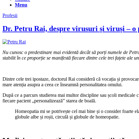
Menu
Profesii
Dr. Petru Rai, despre virusuri și viruși – 
Nu cunosc o predestinare mai evidentă decât să porți numele de Petru R
stabilit în ce proporție se manifestă fiecare dintre cele trei fațete ale
Dintre cele trei ipostaze, doctorul Rai consideră că vocația și provoca
mare atenția asupra a ceea ce înseamnă personalitatea omului.
După ce a parcurs studierea mai multor discipline sau școli medicale cu
fiecare pacient „personalizează” starea de boală.
Homeopatia mi se potrivește cel mai bine și o consider foarte elab
globule albe și roșii, circulă și globule de homeopatie.