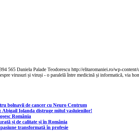
394
565
Daniela Palade Teodorescu
http://elitaromaniei.ro/wp-conte
espre virusuri și viruși - o paralelă între medicină și informatică, via h
ntru bolnavii de cancer cu Neuro Centrum
s: Abigail Iolanda distruge mitul vasluienilor!
ătoșesc România
urată și de calitate și în România
 pasiune transformată în profesie