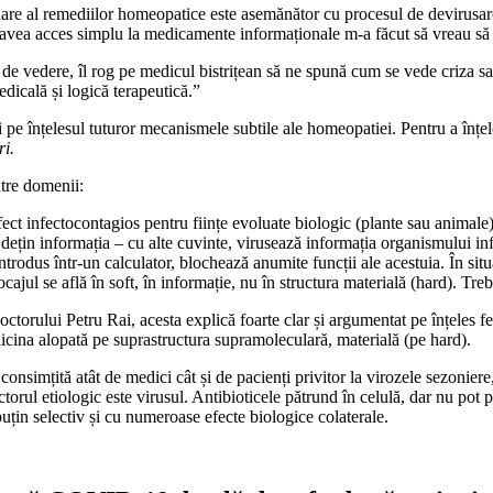
re al remediilor homeopatice este asemănător cu procesul de devirusare
vea acces simplu la medicamente informaționale m-a făcut să vreau să î
e de vedere, îl rog pe medicul bistrițean să ne spună cum se vede criza 
dicală și logică terapeutică.”
i pe înțelesul tuturor mecanismele subtile ale homeopatiei. Pentru a înț
ri.
ntre domenii:
fect infectocontagios pentru ființe evoluate biologic (plante sau animale)
țin informația – cu alte cuvinte, virusează informația organismului inf
ntrodus într-un calculator, blochează anumite funcții ale acestuia. În si
ul se află în soft, în informație, nu în structura materială (hard). Trebu
octorului Petru Rai, acesta explică foarte clar și argumentat pe înțeles 
dicina alopată pe suprastructura supramoleculară, materială (pe hard).
 consimțită atât de medici cât și de pacienți privitor la virozele sezonie
actorul etiologic este virusul. Antibioticele pătrund în celulă, dar nu po
r puțin selectiv și cu numeroase efecte biologice colaterale.