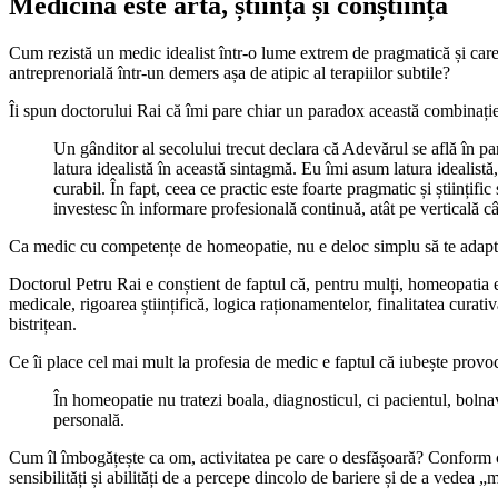
Medicina este artă, știință și conștiință
Cum rezistă un medic idealist într-o lume extrem de pragmatică și care
antreprenorială într-un demers așa de atipic al terapiilor subtile?
Îi spun doctorului Rai că îmi pare chiar un paradox această combinație
Un gânditor al secolului trecut declara că Adevărul se află în par
latura idealistă în această sintagmă. Eu îmi asum latura idealistă
curabil. În fapt, ceea ce practic este foarte pragmatic și științif
investesc în informare profesională continuă, atât pe verticală cât 
Ca medic cu competențe de homeopatie, nu e deloc simplu să te adaptezi
Doctorul Petru Rai e conștient de faptul că, pentru mulți, homeopatia es
medicale, rigoarea științifică, logica raționamentelor, finalitatea curat
bistrițean.
Ce îi place cel mai mult la profesia de medic e faptul că iubește provo
În homeopatie nu tratezi boala, diagnosticul, ci pacientul, bolnav
personală.
Cum îl îmbogățește ca om, activitatea pe care o desfășoară? Conform 
sensibilități și abilități de a percepe dincolo de bariere și de a vedea