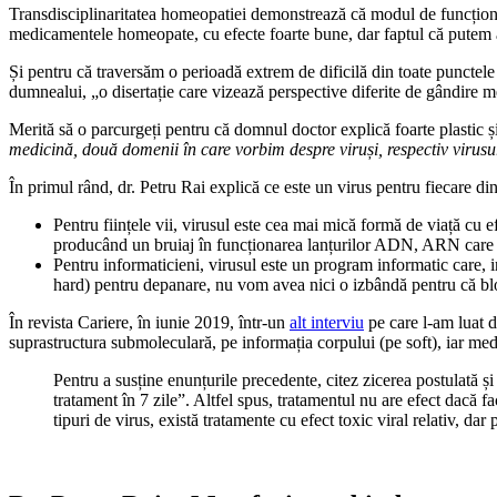
Transdisciplinaritatea homeopatiei demonstrează că modul de funcționa
medicamentele homeopate, cu efecte foarte bune, dar faptul că putem a
Și pentru că traversăm o perioadă extrem de dificilă din toate punctel
dumnealui, „o disertație care vizează perspective diferite de gândire me
Merită să o parcurgeți pentru că domnul doctor explică foarte plastic ș
medicină, două domenii în care vorbim despre viruși, respectiv virusu
În primul rând, dr. Petru Rai explică ce este un virus pentru fiecare di
Pentru ființele vii, virusul este cea mai mică formă de viață cu e
producând un bruiaj în funcționarea lanțurilor ADN, ARN care de
Pentru informaticieni, virusul este un program informatic care, i
hard) pentru depanare, nu vom avea nici o izbândă pentru că blocaj
În revista Cariere, în iunie 2019, într-un
alt interviu
pe care l-am luat d
suprastructura submoleculară, pe informația corpului (pe soft), iar me
Pentru a susține enunțurile precedente, citez zicerea postulată și
tratament în 7 zile”. Altfel spus, tratamentul nu are efect dacă f
tipuri de virus, există tratamente cu efect toxic viral relativ, da