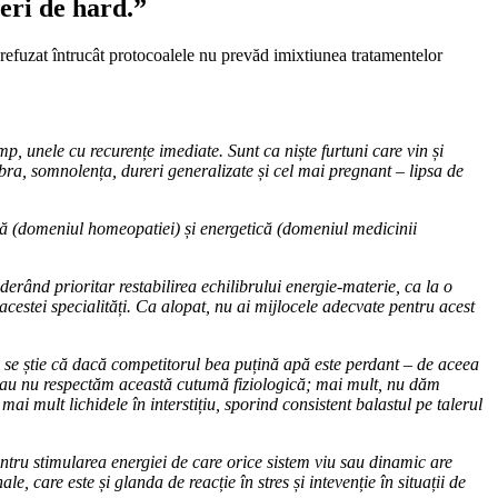
eri de hard.”
t refuzat întrucât protocoalele nu prevăd imixtiunea tratamentelor
mp, unele cu recurențe imediate. Sunt ca niște furtuni care vin și
bra, somnolența, dureri generalizate și cel mai pregnant – lipsa de
ală (domeniul homeopatiei) și energetică (domeniul medicinii
erând prioritar restabilirea echilibrului energie-materie, ca la o
ă acestei specialități. Ca alopat, nu ai mijlocele adecvate pentru acest
e, se știe că dacă competitorul bea puțină apă este perdant – de aceea
im sau nu respectăm această cutumă fiziologică; mai mult, nu dăm
ai mult lichidele în interstițiu, sporind consistent balastul pe talerul
ntru stimularea energiei de care orice sistem viu sau dinamic are
, care este și glanda de reacție în stres și intevenție în situații de