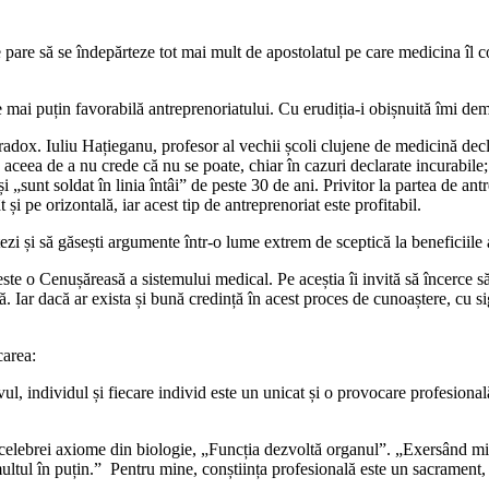
 pare să se îndepărteze tot mai mult de apostolatul pe care medicina îl
 mai puțin favorabilă antreprenoriatului. Cu erudiția-i obișnuită îmi de
adox. Iuliu Hațieganu, profesor al vechii școli clujene de medicină declar
, aceea de a nu crede că nu se poate, chiar în cazuri declarate incurabile; 
ic și „sunt soldat în linia întâi” de peste 30 de ani. Privitor la partea de
și pe orizontală, iar acest tip de antreprenoriat este profitabil.
 și să găsești argumente într-o lume extrem de sceptică la beneficiile 
te o Cenușăreasă a sistemului medical. Pe aceștia îi invită să încerce să
ivă. Iar dacă ar exista și bună credință în acest proces de cunoaștere, cu 
carea:
ul, individul și fiecare individ este un unicat și o provocare profesional
celebrei axiome din biologie, „Funcția dezvoltă organul”. „Exersând mi
 „multul în puțin.” Pentru mine, conștiința profesională este un sacramen