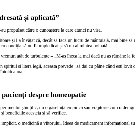
dresată și aplicată”
 l-au propulsat către o cunoaștere la care atunci nu visa.
toare și l-a învățat că, decât să facă un lucru de mântuială, mai bine să n
cu condiția să nu fii împiedicat și să nu ai mintea poluată.
n vremuri atât de turbulente – „M-aș îneca la mal dacă nu aș rămâne la fe
spiritul și litera legii, aceasta prevede „să dai cu pâine când ești lovit cu
t întotdeauna.
ii pacienți despre homeopatie
xperimentul științific, nu o găselniță empirică sau vrăjitorie cum o deni
i beneficiile acesteia și să verifice.
mplicit, o medicină a viitorului. Ideea de medicament informațional sună f