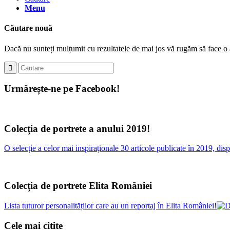
Menu
Căutare nouă
Dacă nu sunteți mulțumit cu rezultatele de mai jos vă rugăm să face o 
Urmărește-ne pe Facebook!
Colecția de portrete a anului 2019!
O selecție a celor mai inspiraționale 30 articole publicate în 2019, d
Colecția de portrete Elita României
Lista tuturor personalităților care au un reportaj în Elita României!
Cele mai citite