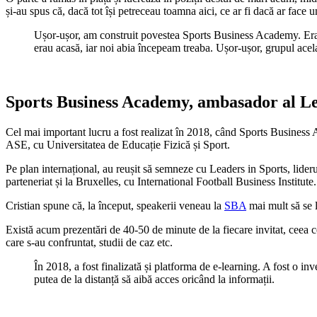
și-au spus că, dacă tot își petreceau toamna aici, ce ar fi dacă ar face
Ușor-ușor, am construit povestea Sports Business Academy. Erau 
erau acasă, iar noi abia începeam treaba. Ușor-ușor, grupul ac
Sports Business Academy, ambasador al Lead
Cel mai important lucru a fost realizat în 2018, când Sports Business 
ASE, cu Universitatea de Educație Fizică și Sport.
Pe plan internațional, au reușit să semneze cu Leaders in Sports, lid
parteneriat și la Bruxelles, cu International Football Business Institute.
Cristian spune că, la început, speakerii veneau la
SBA
mai mult să se l
Există acum prezentări de 40-50 de minute de la fiecare invitat, ceea c
care s-au confruntat, studii de caz etc.
În 2018, a fost finalizată și platforma de e-learning. A fost o in
putea de la distanță să aibă acces oricând la informații.