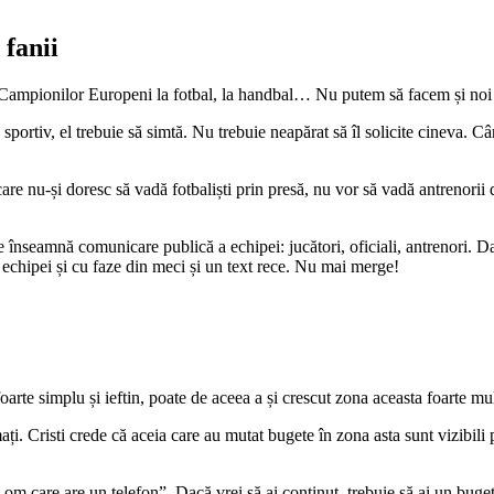
 fanii
ampionilor Europeni la fotbal, la handbal… Nu putem să facem și noi a
portiv, el trebuie să simtă. Nu trebuie neapărat să îl solicite cineva. Când
e nu-și doresc să vadă fotbaliști prin presă, nu vor să vadă antrenorii dâ
 înseamnă comunicare publică a echipei: jucători, oficiali, antrenori. Dac
 echipei și cu faze din meci și un text rece. Nu mai merge!
rte simplu și ieftin, poate de aceea a și crescut zona aceasta foarte mul
rmați. Cristi crede că aceia care au mutat bugete în zona asta sunt vizi
m care are un telefon”. Dacă vrei să ai conținut, trebuie să ai un buget 