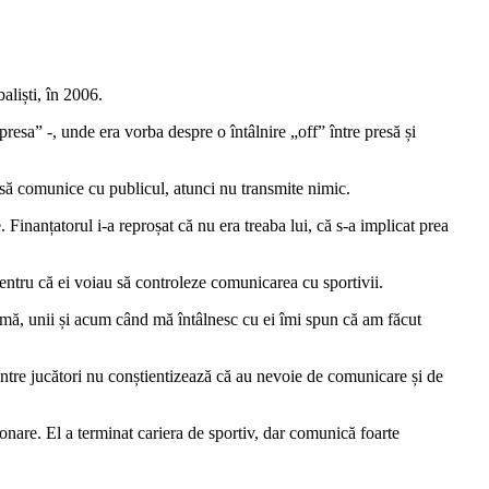
aliști, în 2006.
resa” -, unde era vorba despre o întâlnire „off” între presă și
e să comunice cu publicul, atunci nu transmite nimic.
 Finanțatorul i-a reproșat că nu era treaba lui, că s-a implicat prea
pentru că ei voiau să controleze comunicarea cu sportivii.
glumă, unii și acum când mă întâlnesc cu ei îmi spun că am făcut
dintre jucători nu conștientizează că au nevoie de comunicare și de
onare. El a terminat cariera de sportiv, dar comunică foarte