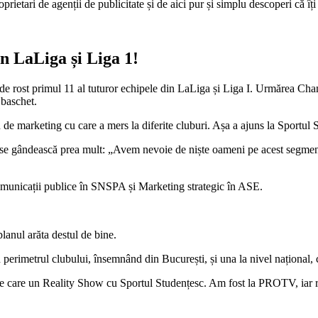
oprietari de agenții de publicitate și de aici pur și simplu descoperi că îți p
n LaLiga și Liga 1!
e de rost primul 11 al tuturor echipele din LaLiga și Liga I. Urmărea Ch
 baschet.
de marketing cu care a mers la diferite cluburi. Așa a ajuns la Sportul S
să se gândească prea mult: „Avem nevoie de niște oameni pe acest segment, 
unicații publice în SNSPA și Marketing strategic în ASE.
lanul arăta destul de bine.
n perimetrul clubului, însemnând din București, și una la nivel național,
intre care un Reality Show cu Sportul Studențesc. Am fost la PROTV, iar r