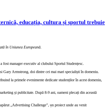
rnică, educația, cultura și sportul trebuie
itată în Uniunea Europeană.
a fost manager executiv al clubului Sportul Studențesc.
 si Gary Armstrong, doi dintre cei mai mari specialiști în domeniu.
ribuind la primele evenimente dedicate studenților în acest domeniu,
rketing și publicitate. După 8-9 ani, oameni plecați din această
A apărut „Advertising Challenge”, un proiect unde au venit