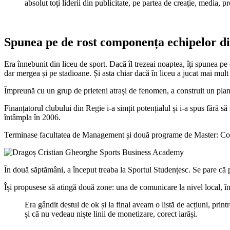
absolut toți liderii din publicitate, pe partea de creație, media, pr
Spunea pe de rost componența echipelor di
Era înnebunit din liceu de sport. Dacă îl trezeai noaptea, îți spunea p
dar mergea și pe stadioane. Și asta chiar dacă în liceu a jucat mai mult
Împreună cu un grup de prieteni atrași de fenomen, a construit un plan 
Finanțatorul clubului din Regie i-a simțit potențialul și i-a spus fără 
întâmpla în 2006.
Terminase facultatea de Management și două programe de Master: Com
În două săptămâni, a început treaba la Sportul Studențesc. Se pare că p
Își propusese să atingă două zone: una de comunicare la nivel local, î
Era gândit destul de ok și la final aveam o listă de acțiuni, pr
și că nu vedeau niște linii de monetizare, corect iarăși.