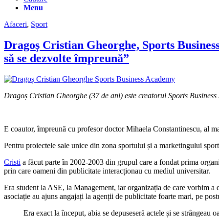
Menu
Afaceri
,
Sport
Dragoș Cristian Gheorghe, Sports Business 
să se dezvolte împreună”
Dragoș Cristian Gheorghe (37 de ani) este creatorul Sports Busines
E coautor, împreună cu profesor doctor Mihaela Constantinescu, al man
Pentru proiectele sale unice din zona sportului și a marketingului spor
Cristi
a făcut parte în 2002-2003 din grupul care a fondat prima organi
prin care oameni din publicitate interacționau cu mediul universitar.
Era student la ASE, la Management, iar organizația de care vorbim a d
asociație au ajuns angajați la agenții de publicitate foarte mari, pe p
Era exact la început, abia se depuseseră actele și se strângeau