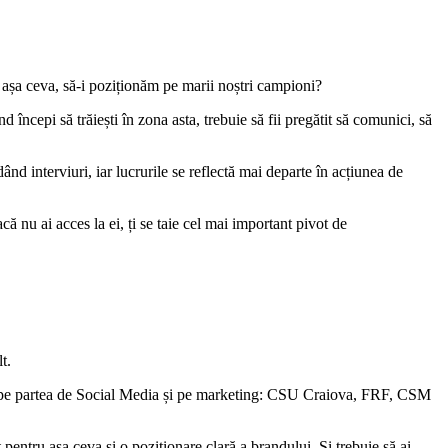
șa ceva, să-i poziționăm pe marii noștri campioni?
 începi să trăiești în zona asta, trebuie să fii pregătit să comunici, să
nd interviuri, iar lucrurile se reflectă mai departe în acțiunea de
ă nu ai acces la ei, ți se taie cel mai important pivot de
t.
bili pe partea de Social Media și pe marketing: CSU Craiova, FRF, CSM
pentru așa ceva și o poziționare clară a brandului. Și trebuie să ai