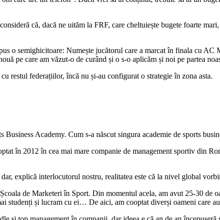
 consideră că, dacă ne uităm la FRF, care cheltuiește bugete foarte mari
 pus o semighicitoare: Numește jucătorul care a marcat în finala cu AC 
nouă pe care am văzut-o de curând și o s-o aplicăm și noi pe partea noas
u restul federațiilor, încă nu și-au configurat o strategie în zona asta.
orts Business Academy. Cum s-a născut singura academie de sports busin
cooptat în 2012 în cea mai mare companie de management sportiv din Ro
 dar, explică interlocutorul nostru, realitatea este că la nivel global v
: Școala de Marketeri în Sport. Din momentul acela, am avut 25-30 de o
mai studenți și lucram cu ei… De aici, am cooptat diverși oameni care a
iddle și top management în companii, dar ideea e că an de an începuseră