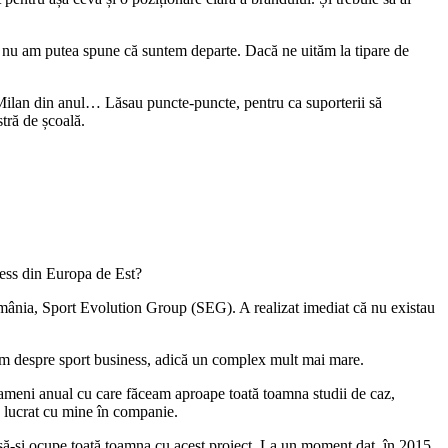
, nu am putea spune că suntem departe. Dacă ne uităm la tipare de
Milan din anul… Lăsau puncte-puncte, pentru ca suporterii să
tră de școală.
ess din Europa de Est?
mânia, Sport Evolution Group (SEG). A realizat imediat că nu existau
orbim despre sport business, adică un complex mult mai mare.
ameni anual cu care făceam aproape toată toamna studii de caz,
u lucrat cu mine în companie.
 să-și ocupe toată toamna cu acest proiect. La un moment dat, în 2015,