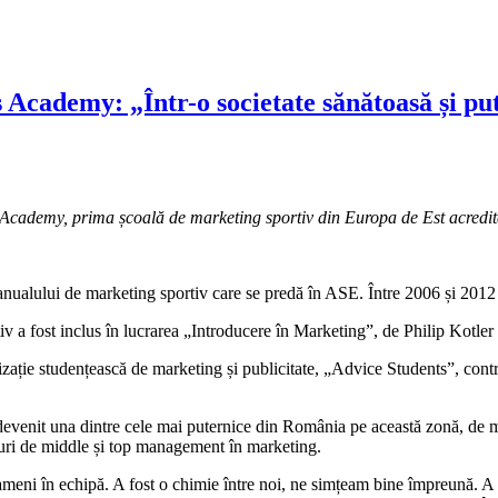
Academy: „Într-o societate sănătoasă și pute
s Academy, prima școală de marketing sportiv din Europa de Est acred
ualului de marketing sportiv care se predă în ASE. Între 2006 și 2012 
tiv a fost inclus în lucrarea „Introducere în Marketing”, de Philip Kotler
zație studențească de marketing și publicitate, „Advice Students”, cont
evenit una dintre cele mai puternice din România pe această zonă, de ma
osturi de middle și top management în marketing.
 oameni în echipă. A fost o chimie între noi, ne simțeam bine împreună. 