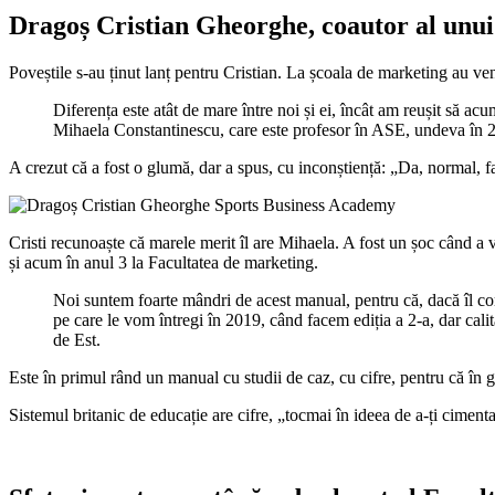
Dragoș Cristian Gheorghe, coautor al unu
Poveștile s-au ținut lanț pentru Cristian. La școala de marketing au ven
Diferența este atât de mare între noi și ei, încât am reușit să ac
Mihaela Constantinescu, care este profesor în ASE, undeva în 20
A crezut că a fost o glumă, dar a spus, cu inconștiență: „Da, normal, f
Cristi recunoaște că marele merit îl are Mihaela. A fost un șoc când a v
și acum în anul 3 la Facultatea de marketing.
Noi suntem foarte mândri de acest manual, pentru că, dacă îl c
pe care le vom întregi în 2019, când facem ediția a 2-a, dar cal
de Est.
Este în primul rând un manual cu studii de caz, cu cifre, pentru că în 
Sistemul britanic de educație are cifre, „tocmai în ideea de a-ți cimen