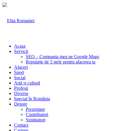
Acasa
Servicii
SEO – Compania mea pe Google Maps
Reputație de 5 stele pentru afacerea ta
Afaceri
Sport
Social
Artă și cultură
Profesii
Diverse
Special în România
Despre
Prezentare
Contributori
Sustinatori
Contact
Cautare