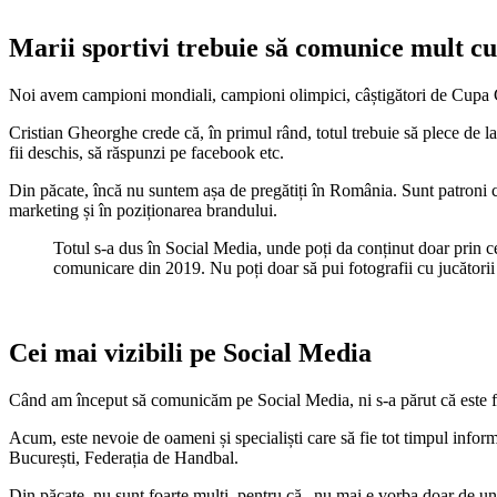
Marii sportivi trebuie să comunice mult cu
Noi avem campioni mondiali, campioni olimpici, câștigători de Cupa C
Cristian Gheorghe crede că, în primul rând, totul trebuie să plece de la s
fii deschis, să răspunzi pe facebook etc.
Din păcate, încă nu suntem așa de pregătiți în România. Sunt patroni car
marketing și în poziționarea brandului.
Totul s-a dus în Social Media, unde poți da conținut doar prin ce
comunicare din 2019. Nu poți doar să pui fotografii cu jucătorii
Cei mai vizibili pe Social Media
Când am început să comunicăm pe Social Media, ni s-a părut că este foa
Acum, este nevoie de oameni și specialiști care să fie tot timpul info
București, Federația de Handbal.
Din păcate, nu sunt foarte mulți, pentru că „nu mai e vorba doar de un o