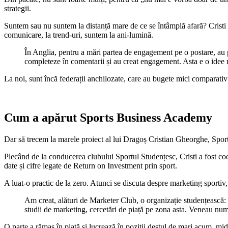
strategii.
Suntem sau nu suntem la distanță mare de ce se întâmplă afară? Cristi
comunicare, la trend-uri, suntem la ani-lumină.
În Anglia, pentru a mări partea de engagement pe o postare, au
completeze în comentarii și au creat engagement. Asta e o idee 
La noi, sunt încă federații anchilozate, care au bugete mici comparativ c
Cum a apărut Sports Business Academy
Dar să trecem la marele proiect al lui Dragoș Cristian Gheorghe, Sp
Plecând de la conducerea clubului Sportul Studențesc, Cristi a fost 
date și cifre legate de Return on Investment prin sport.
A luat-o practic de la zero. Atunci se discuta despre marketing sportiv,
Am creat, alături de Marketer Club, o organizație studențească
studii de marketing, cercetări de piață pe zona asta. Veneau nu
O parte a rămas în piață și lucrează în poziții destul de mari acum, m