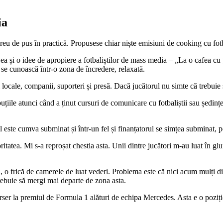
ia
reu de pus în practică. Propusese chiar niște emisiuni de cooking cu fotb
a și o idee de apropiere a fotbaliștilor de mass media – „La o cafea cu p
ă se cunoască într-o zona de încredere, relaxată.
ți locale, companii, suporteri și presă. Dacă jucătorul nu simte că trebui
uțiile atunci când a ținut cursuri de comunicare cu fotbaliștii sau ședințe.
l este cumva subminat și într-un fel și finanțatorul se simțea subminat, 
oritatea. Mi s-a reproșat chestia asta. Unii dintre jucători m-au luat în 
ță, o frică de camerele de luat vederi. Problema este că nici acum mulți 
rebuie să mergi mai departe de zona asta.
rser la premiul de Formula 1 alături de echipa Mercedes. Asta e o poziți