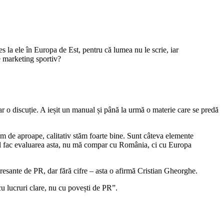
es la ele în Europa de Est, pentru că lumea nu le scrie, iar
e marketing sportiv?
ar o discuție. A ieșit un manual și până la urmă o materie care se predă
 de aproape, calitativ stăm foarte bine. Sunt câteva elemente
mpul fac evaluarea asta, nu mă compar cu România, ci cu Europa
eresante de PR, dar fără cifre – asta o afirmă Cristian Gheorghe.
cu lucruri clare, nu cu povești de PR”.