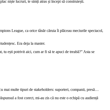
lac niște lucruri, te simți atras și începi să construiești.
ampions League, ca orice tânăr căruia îi plăceau meciurile spectacol,
tudențesc. Era deja la master.
tu ești potrivit aici, cum ar fi să te apuci de treabă?” Asta se
 cu mai multe tipuri de stakeholders: suporteri, companii, presă…
ăspunsul a fost corect, mi-au zis că nu este o echipă cu audiență