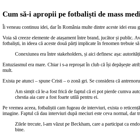
Cum să-i apropii pe fotbaliști de mass med
Îi veneau continuu idei, dar în România multe dintre aceste idei erau g
Voia să creeze elemente de atașament între brand, jucător și public. Ave
fotbaliști, in ideea că aceste două părți implicate în fenomen trebuie s
Conexiunea era între stakeholders, și aici definesc așa: autorită
Entuziasmul era mare. Chiar i s-a reproșat în club că își depășește atrib
mult.
Exista pe atunci – spune Cristi – o zonă gri. Se considera că antrenoru
Am simțit că le-a fost frică de faptul că ei pot pierde cumva aut
chestia aia care a fost foarte utilă pentru ei.
Pe vremea aceea, fotbaliștii cam fugeau de interviuri, exista o reticen
imagine. Faptul că dau interviuri după meciuri este ceva normal, dar t
Zilele trecute, l-am văzut pe Beckham, care a participat ca endo
bine.