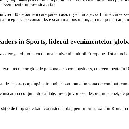
 un eveniment din povestea asta?
vreo 30 de oameni care păreau așa, niște ciudăței, să fii miercurea sea
ela a început să se consolideze și am mai pus un an, am mai pus un an
ers in Sports, liderul evenimentelor globa
Academy a obținut acreditarea la nivelul Uniunii Europene. Tot atunci au
erul evenimentelor globale pe zona de sports business, cu evenimente î
aude. Ușor-ușor, după patru ani, ei s-au mutat în zona de conținut, cum 
e înseamnă conținut de calitate. Invitații vorbesc despre un pachet, de p
vestiție de timp și de bani consistentă, dar, pentru prima oară în România