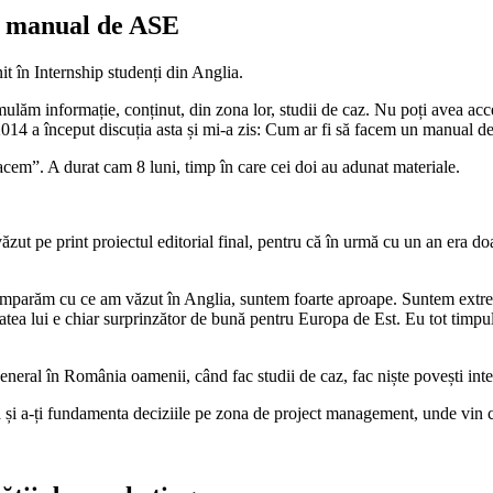
i manual de ASE
it în Internship studenți din Anglia.
umulăm informație, conținut, din zona lor, studii de caz. Nu poți avea acc
14 a început discuția asta și mi-a zis: Cum ar fi să facem un manual d
acem”. A durat cam 8 luni, timp în care cei doi au adunat materiale.
ăzut pe print proiectul editorial final, pentru că în urmă cu un an era do
omparăm cu ce am văzut în Anglia, suntem foarte aproape. Suntem extrem
itatea lui e chiar surprinzător de bună pentru Europa de Est. Eu tot ti
general în România oamenii, când fac studii de caz, fac niște povești int
ta și a-ți fundamenta deciziile pe zona de project management, unde vin 