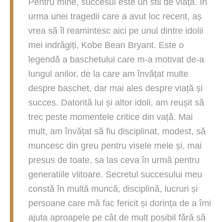
Pentru mine, succesul este un stil de viață. În
urma unei tragedii care a avut loc recent, aș
vrea să îl reamintesc aici pe unul dintre idolii
mei indrăgiți, Kobe Bean Bryant. Este o
legendă a baschetului care m-a motivat de-a
lungul anilor, de la care am învățat multe
despre baschet, dar mai ales despre viață și
succes. Datorită lui și altor idoli, am reușit să
trec peste momentele critice din vață. Mai
mult, am învățat să fiu disciplinat, modest, să
muncesc din greu pentru visele mele și, mai
presus de toate, sa las ceva în urmă pentru
generatiile viitoare. Secretul succesului meu
constă în multă muncă, disciplină, lucruri și
persoane care mă fac fericit și dorința de a îmi
ajuta aproapele pe cât de mult posibil fără să