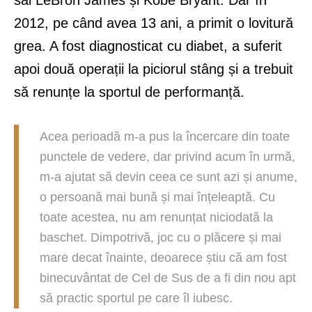
săi LeBron James și Kobe Bryant. Dar în
2012, pe când avea 13 ani, a primit o lovitură
grea. A fost diagnosticat cu diabet, a suferit
apoi două operații la piciorul stâng și a trebuit
să renunțe la sportul de performanță.
Acea perioadă m-a pus la încercare din toate
punctele de vedere, dar privind acum în urmă,
m-a ajutat să devin ceea ce sunt azi și anume,
o persoană mai bună și mai înțeleaptă. Cu
toate acestea, nu am renunțat niciodată la
baschet. Dimpotrivă, joc cu o plăcere și mai
mare decat înainte, deoarece știu că am fost
binecuvântat de Cel de Sus de a fi din nou apt
să practic sportul pe care îl iubesc.