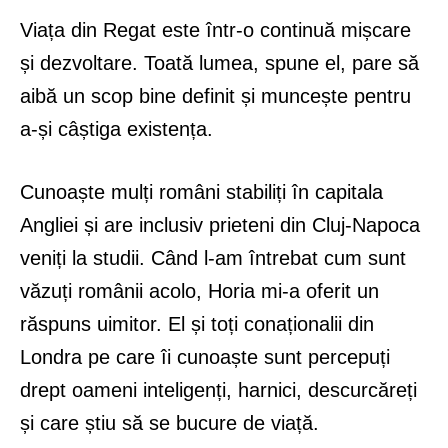
Viața din Regat este într-o continuă mișcare
și dezvoltare. Toată lumea, spune el, pare să
aibă un scop bine definit și muncește pentru
a-și câștiga existența.
Cunoaște mulți români stabiliți în capitala
Angliei și are inclusiv prieteni din Cluj-Napoca
veniți la studii. Când l-am întrebat cum sunt
văzuți românii acolo, Horia mi-a oferit un
răspuns uimitor. El și toți conaționalii din
Londra pe care îi cunoaște sunt percepuți
drept oameni inteligenți, harnici, descurcăreți
și care știu să se bucure de viață.