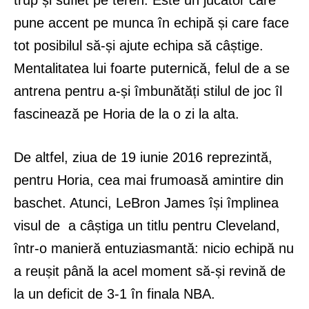
trup și suflet pe teren. Este un jucător care
pune accent pe munca în echipă și care face
tot posibilul să-și ajute echipa să câștige.
Mentalitatea lui foarte puternică, felul de a se
antrena pentru a-și îmbunătăți stilul de joc îl
fascinează pe Horia de la o zi la alta.
De altfel, ziua de 19 iunie 2016 reprezintă,
pentru Horia, cea mai frumoasă amintire din
baschet. Atunci, LeBron James își împlinea
visul de a câștiga un titlu pentru Cleveland,
într-o manieră entuziasmantă: nicio echipă nu
a reușit până la acel moment să-și revină de
la un deficit de 3-1 în finala NBA.