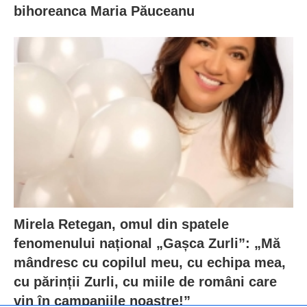
bihoreanca Maria Păuceanu
Mirela Retegan, omul din spatele
fenomenului național „Gașca Zurli”: „Mă
mândresc cu copilul meu, cu echipa mea,
cu părinții Zurli, cu miile de români care
vin în campaniile noastre!”