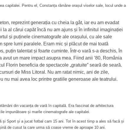
alea capitalei. Pentru el, Constanța rămâne orașul viselor sale, locul unde a
beton, reprezint generația cu cheia la gât, iar eu am evadat
rii la al cărui capăt încă nu am ajuns și în infinitul imaginației
ortul și puținele cinematografe ale orașului, cu ale sale
 spre lumi paralele. Eram mic și plăcut de mai toată
s, puțin talentat și foarte cuminte. Într-o vară s-a deschis, în
a a avut un mare impact asupra mea. Fiind anii ’80, România
micul Florin beneficia de spectacole „gratuite” seară de seară.
ursuri de Miss Litoral. Nu am ratat nimic, ani de zile,
nu mai avea loc printre gratiile generoase ale teatrului.
ăptămâni din vacanța de vară în capitală. Era fascinat de arhitectura
zile impunătoare și marile cinematografe ale capitalei.
 și Sport și a jucat fotbal cam 15 ani. Tot în acest timp a ales să facă și
așină de cusut la care urma să coase vreme de aproape 10 ani.