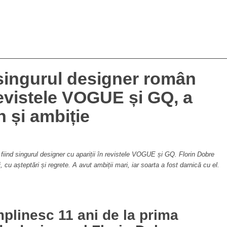
 singurul designer român
 revistele VOGUE și GQ, a
n și ambiție
, fiind singurul designer cu apariții în revistele VOGUE și GQ. Florin Dobre
 cu așteptări și regrete. A avut ambiții mari, iar soarta a fost darnică cu el.
plinesc 11 ani de la prima