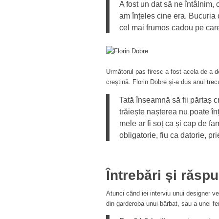
A fost un dat să ne întâlnim,
am înțeles cine era. Bucuria 
cel mai frumos cadou pe care
Următorul pas firesc a fost acela de a d
creștină. Florin Dobre și-a dus anul trecu
Tată înseamnă să fii părtaș cr
trăiește nașterea nu poate în
mele ar fi soț ca și cap de fa
obligatorie, fiu ca datorie, pr
Întrebări și răspu
Atunci când iei interviu unui designer v
din garderoba unui bărbat, sau a unei fe