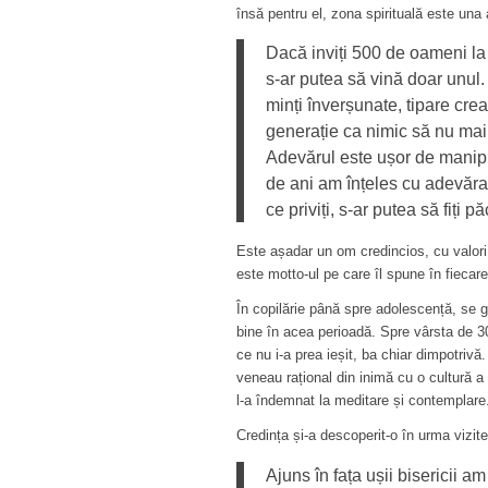
însă pentru el, zona spirituală este una 
Dacă inviți 500 de oameni la o
s-ar putea să vină doar unul.
minți înverșunate, tipare crea
generație ca nimic să nu mai
Adevărul este ușor de manipul
de ani am înțeles cu adevărat
ce priviți, s-ar putea să fiți păc
Este așadar un om credincios, cu valori 
este motto-ul pe care îl spune în fiecare
În copilărie până spre adolescență, se ghi
bine în acea perioadă. Spre vârsta de 
ce nu i-a prea ieșit, ba chiar dimpotriv
veneau rațional din inimă cu o cultură a 
l-a îndemnat la meditare și contemplare
Credința și-a descoperit-o în urma vizit
Ajuns în fața ușii bisericii a