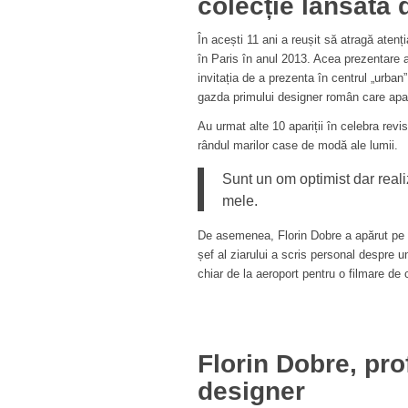
colecție lansată 
În acești 11 ani a reușit să atragă ate
în Paris în anul 2013. Acea prezentare a
invitația de a prezenta în centrul „urban”
gazda primului designer român care apar
Au urmat alte 10 apariții în celebra re
rândul marilor case de modă ale lumii.
Sunt un om optimist dar reali
mele.
De asemenea, Florin Dobre a apărut pe p
șef al ziarului a scris personal despre 
chiar de la aeroport pentru o filmare de 
Florin Dobre, pro
designer