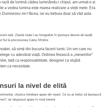
 o rază de lumină cădea luminându-i chipul, am urmat-o și
de a vedea lumina este marea realizare a vieții mele. Era
 Dumnezeu mi-l făcea, iar eu trebuia doar să văd asta.
eveni tată. Ziarele toate l-au fotografiat în ipostaze demne de laudă
t fiul la procesiunea Calea Sfinților.
eației, să simți din bucuria facerii lumii. Un om care nu
țelege cu adevărat viață. Ordinea firească a „meseriilor”
milie, tată ca responsabilitate, designer ca slujbă
ieten ca necesitate.
nsuri la nivel de elită
estimentar, clișeica întrebare apare din neant: Ce nu ar trebui să lipsească
mei?, iar răspunsul apare în mod inerent.