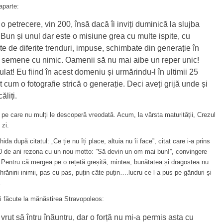
aparte:
 petrecere, vin 200, însă dacă îi inviți duminică la slujba
 Bun și unul dar este o misiune grea cu multe ispite, cu
te de diferite trenduri, impuse, schimbate din generație în
 semene cu nimic. Oamenii să nu mai aibe un reper unic!
at! Eu fiind în acest domeniu și urmărindu-l în ultimii 25
 cum o fotografie strică o generație. Deci aveți grijă unde și
ăliți.
pe care nu mulți le descoperă vreodată. Acum, la vârsta maturității, Crezul
 zi.
da după citatul: „Ce ție nu îți place, altuia nu îi face”, citat care i-a prins
30 de ani rezona cu un nou motto: ”Să devin un om mai bun!”, convingere
ă. Pentru că mergea pe o rețetă greșită, mintea, bunătatea și dragostea nu
hrănirii inimii, pas cu pas, puțin câte puțin….lucru ce l-a pus pe gânduri și
.
ei făcute la mănăstirea Stravopoleos:
m vrut să întru înăuntru, dar o forță nu mi-a permis asta cu