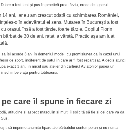
Dobre a fost lent și pus în practică prea târziu, crede designerul.
 14 ani, iar eu am crescut odată cu schimbarea României,
înțeles-o în adevăratul ei sens. Mutarea în București a fost
cu orașul, însă a fost târzie, foarte târzie. Copilul Florin
 bărbat de 30 de ani, ratat la vârstă. Practic așa am luat
ală.
 să își acorde 3 ani în domeniul modei, cu promisiunea ca în cazul unui
sor de sport, indiferent de satul în care ar fi fost repartizat. A decis atunci
ă exact 3 ani, în micul său atelier din cartierul Aviatorilor pășea un
 îi schimbe viața pentru totdeauna.
pe care îl spune în fiecare zi
dă, atitudine și aspect masculin și mulți îi solicită să fie și cel care va da
e Sus.
reușit să imprime anumite tipare ale bărbatului contemporan și nu numai,