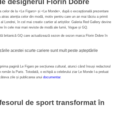
de designerul Florin Dobre
nția celor de la <Le Figaro> și <Le Monde>, după o excepțională prezentare
 atras atenția celor din modă, motiv pentru care un an mai târziu a primit
 al Londrei, în cel mai creativ cartier al artiștilor. Galeria Red Gallery devine
e în cele mai mari reviste de modă ale lumii, Vogue și GQ.
vistă britanică GQ care actualizează sezon de sezon marca Florin Dobre în
zările acestei scurte cariere sunt mult peste așteptările
rima pagină Le Figaro pe secțiunea cultural, atunci când însuși redactorul
un român la Paris. Totodată, o echipă a celebrului ziar Le Monde l-a preluat
câteva zile și publicarea unui
documentar
.
fesorul de sport transformat în