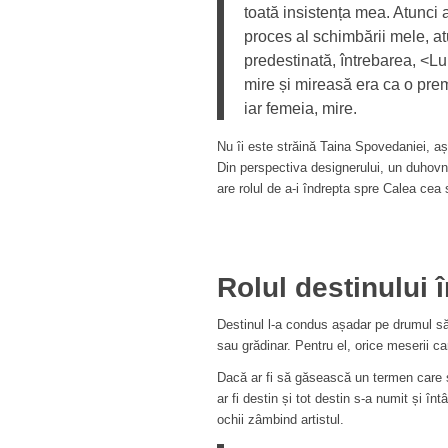
toată insistența mea. Atunci 
proces al schimbării mele, at
predestinată, întrebarea, <L
mire și mireasă era ca o prem
iar femeia, mire.
Nu îi este străină Taina Spovedaniei, așa
Din perspectiva designerului, un duhovnic
are rolul de a-i îndrepta spre Calea cea s
Rolul destinului 
Destinul l-a condus așadar pe drumul său 
sau grădinar. Pentru el, orice meserii c
Dacă ar fi să găsească un termen care 
ar fi destin și tot destin s-a numit și înt
ochii zâmbind artistul.