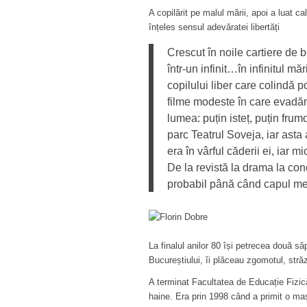
A copilărit pe malul mării, apoi a luat c
înțeles sensul adevăratei libertăți
Crescut în noile cartiere de 
într-un infinit…în infinitul mă
copilului liber care colindă p
filme modeste în care evadăm
lumea: puțin isteț, puțin frumo
parc Teatrul Soveja, iar ast
era în vârful căderii ei, iar 
De la revistă la drama la conc
probabil până când capul meu 
La finalul anilor 80 își petrecea două s
Bucureștiului, îi plăceau zgomotul, stră
A terminat Facultatea de Educație Fizică
haine. Era prin 1998 când a primit o m