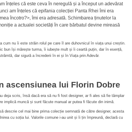
am înțeles că este ceva în neregulă și a început un adevărat
unci am înțeles că epifania colecției Panta Rhei îmi era
umea încotro?>, îmi era adresată. Schimbarea ținutelor la
oniție a actualei societăți în care bărbatul devine mireasă
 cum nu îi este străin rolul pe care îl are duhovnicul în viața unui creștin.
 bun își mărește turma, îi iubește mult și îi ceartă puțin, dar în esență,
trâmtă, dar sigură a încrederii în ei și în Viața prin Adevăr.
în ascensiunea lui Florin Dobre
deja scris, însă dacă era să nu fi fost designer, ar fi ales să fie tâmplar
are implică muncă și sunt făcute manual ar putea fi făcute din inimă.
să descrie cel mai bine prima colecție semnată de către designer, acesta
âlnirea cu soția lui. Valorile comune i-au unit și îi țin împreună, declară cu