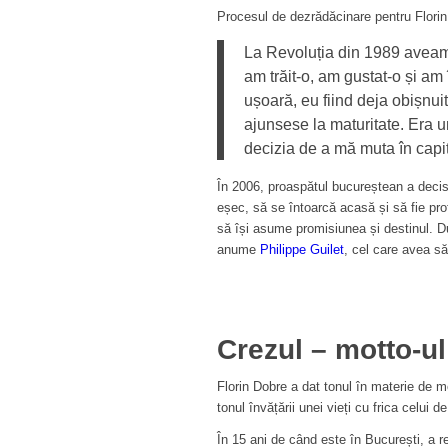
Procesul de dezrădăcinare pentru Florin 
La Revoluția din 1989 aveam
am trăit-o, am gustat-o și am 
ușoară, eu fiind deja obișnuit 
ajunsese la maturitate. Era un
decizia de a mă muta în capit
În 2006, proaspătul bucureștean a decis
eșec, să se întoarcă acasă și să fie profe
să își asume promisiunea și destinul. Dup
anume
Philippe Guilet
, cel care avea să
Crezul – motto-ul 
Florin Dobre a dat tonul în materie de mo
tonul învățării unei vieți cu frica celui d
În 15 ani de când este în București, a 