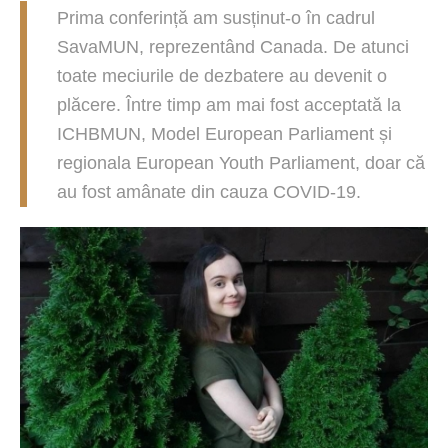
Prima conferință am susținut-o în cadrul
SavaMUN, reprezentând Canada. De atunci
toate meciurile de dezbatere au devenit o
plăcere. Între timp am mai fost acceptată la
ICHBMUN, Model European Parliament și
regionala European Youth Parliament, doar că
au fost amânate din cauza COVID-19.