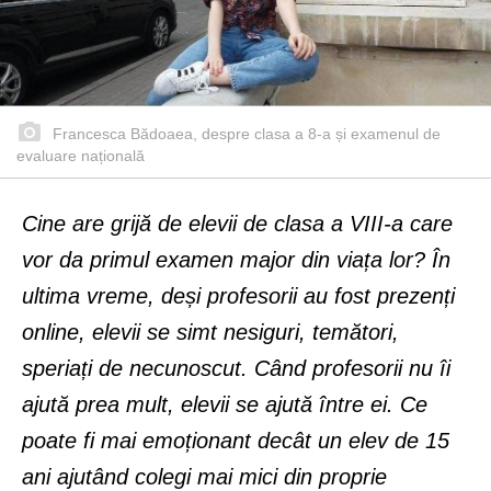
Francesca Bădoaea, despre clasa a 8-a și examenul de
evaluare națională
Cine are grijă de elevii de clasa a VIII-a care
vor da primul examen major din viața lor? În
ultima vreme, deși profesorii au fost prezenți
online, elevii se simt nesiguri, temători,
speriați de necunoscut. Când profesorii nu îi
ajută prea mult, elevii se ajută între ei. Ce
poate fi mai emoționant decât un elev de 15
ani ajutând colegi mai mici din proprie