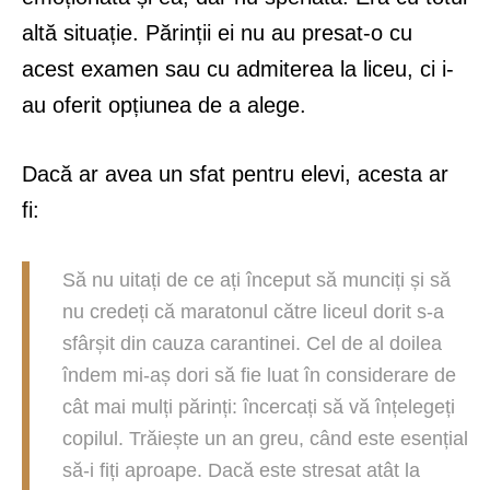
altă situație. Părinții ei nu au presat-o cu
acest examen sau cu admiterea la liceu, ci i-
au oferit opțiunea de a alege.
Dacă ar avea un sfat pentru elevi, acesta ar
fi:
Să nu uitați de ce ați început să munciți și să
nu credeți că maratonul către liceul dorit s-a
sfârșit din cauza carantinei. Cel de al doilea
îndem mi-aș dori să fie luat în considerare de
cât mai mulți părinți: încercați să vă înțelegeți
copilul. Trăiește un an greu, când este esențial
să-i fiți aproape. Dacă este stresat atât la