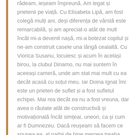
râdeam, ieșeam împreună. Am legat și
prietenii pe viață. Cu Elisabeta Lipă, am fost
colegă mulți ani, deși diferența de vârstă este
remarcabilă, și am apreciat-o atât de mult
încât mi-a devenit nașă, mi-a botezat copilul și
ne-am construit casele una lângă cealaltă. Cu
Viorica Susanu, locuiesc și acum în același
birou, la clubul Dinamo, nu mai suntem în
aceeași cameră, unde am stat mai mult cu ea
decât acasă cu soțul meu. Iar Doina Ignat îmi
este un prieten de suflet și a fost sufletul
echipei. Mai rea decât ea nu a fost vreuna, dar
avea o răutate atât de constructivă și
motivațională încât simțeai, uneori, ca și cum
ar fi Dumnezeu. Dacă reușeam să facem ce
spunea ea, al naibii de bine mergea treaba.