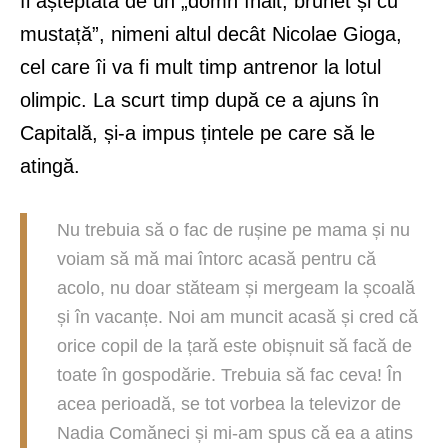
fi așteptată de un „domn înalt, brunet și cu
mustață”, nimeni altul decât Nicolae Gioga,
cel care îi va fi mult timp antrenor la lotul
olimpic. La scurt timp după ce a ajuns în
Capitală, și-a impus țintele pe care să le
atingă.
Nu trebuia să o fac de rușine pe mama și nu
voiam să mă mai întorc acasă pentru că
acolo, nu doar stăteam și mergeam la școală
și în vacanțe. Noi am muncit acasă și cred că
orice copil de la țară este obișnuit să facă de
toate în gospodărie. Trebuia să fac ceva! În
acea perioadă, se tot vorbea la televizor de
Nadia Comăneci și mi-am spus că ea a atins