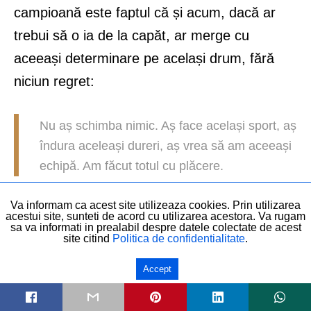
campioană este faptul că și acum, dacă ar
trebui să o ia de la capăt, ar merge cu
aceeași determinare pe același drum, fără
niciun regret:
Nu aș schimba nimic. Aș face același sport, aș
îndura aceleași dureri, aș vrea să am aceeași
echipă. Am făcut totul cu plăcere.
Va informam ca acest site utilizeaza cookies. Prin utilizarea
acestui site, sunteti de acord cu utilizarea acestora. Va rugam
sa va informati in prealabil despre datele colectate de acest
site citind
Politica de confidentialitate
.
surse foto: Olympic.org, WorldRowing.com,
Zimbio, Lead.ro
Accept
DISTRIBUIE