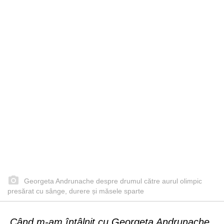
Georgeta Andrunache despre drumul către aurul olimpic
presărat cu sânge, durere și măsele sparte
Când m-am întâlnit cu Georgeta Andrunache