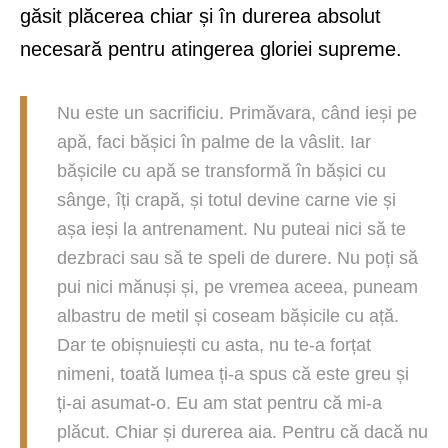
găsit plăcerea chiar și în durerea absolut
necesară pentru atingerea gloriei supreme.
Nu este un sacrificiu. Primăvara, când ieși pe
apă, faci bășici în palme de la vâslit. Iar
bășicile cu apă se transformă în bășici cu
sânge, îți crapă, și totul devine carne vie și
așa ieși la antrenament. Nu puteai nici să te
dezbraci sau să te speli de durere. Nu poți să
pui nici mănuși și, pe vremea aceea, puneam
albastru de metil și coseam bășicile cu ață.
Dar te obișnuiești cu asta, nu te-a forțat
nimeni, toată lumea ți-a spus că este greu și
ți-ai asumat-o. Eu am stat pentru că mi-a
plăcut. Chiar și durerea aia. Pentru că dacă nu