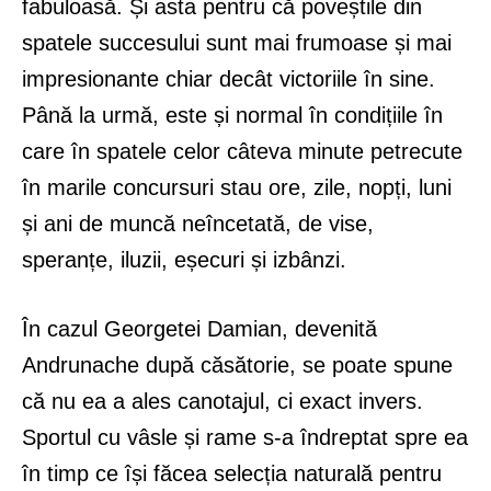
fabuloasă. Și asta pentru că poveștile din
spatele succesului sunt mai frumoase și mai
impresionante chiar decât victoriile în sine.
Până la urmă, este și normal în condițiile în
care în spatele celor câteva minute petrecute
în marile concursuri stau ore, zile, nopți, luni
și ani de muncă neîncetată, de vise,
speranțe, iluzii, eșecuri și izbânzi.
În cazul Georgetei Damian, devenită
Andrunache după căsătorie, se poate spune
că nu ea a ales canotajul, ci exact invers.
Sportul cu vâsle și rame s-a îndreptat spre ea
în timp ce își făcea selecția naturală pentru