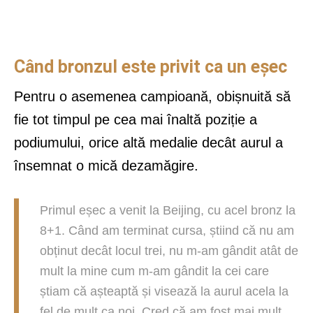
Când bronzul este privit ca un eșec
Pentru o asemenea campioană, obișnuită să
fie tot timpul pe cea mai înaltă poziție a
podiumului, orice altă medalie decât aurul a
însemnat o mică dezamăgire.
Primul eșec a venit la Beijing, cu acel bronz la
8+1. Când am terminat cursa, știind că nu am
obținut decât locul trei, nu m-am gândit atât de
mult la mine cum m-am gândit la cei care
știam că așteaptă și visează la aurul acela la
fel de mult ca noi. Cred că am fost mai mult