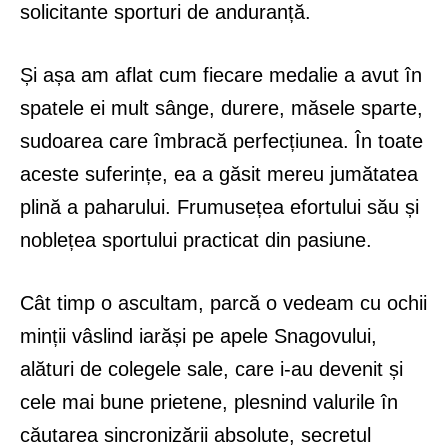
solicitante sporturi de anduranță.
Și așa am aflat cum fiecare medalie a avut în
spatele ei mult sânge, durere, măsele sparte,
sudoarea care îmbracă perfecțiunea. În toate
aceste suferințe, ea a găsit mereu jumătatea
plină a paharului. Frumusețea efortului său și
noblețea sportului practicat din pasiune.
Cât timp o ascultam, parcă o vedeam cu ochii
minții vâslind iarăși pe apele Snagovului,
alături de colegele sale, care i-au devenit și
cele mai bune prietene, plesnind valurile în
căutarea sincronizării absolute, secretul