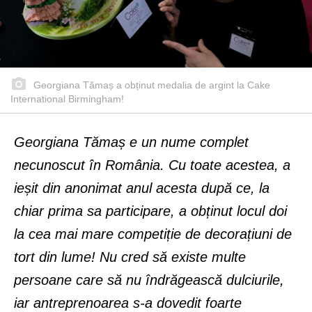
Georgiana Tămaș a obținut medalia de argint la Cake
International Birmingham!
Georgiana Tămaș e un nume complet
necunoscut în România. Cu toate acestea, a
ieșit din anonimat anul acesta după ce,
la
chiar prima sa participare, a obținut locul doi
la cea mai mare competiție de decorațiuni de
tort din lume
! Nu cred să existe multe
persoane care să nu îndrăgească dulciurile,
iar antreprenoarea s-a dovedit foarte