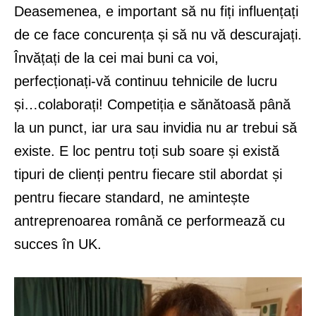
Deasemenea, e important să nu fiți influențați
de ce face concurența și să nu vă descurajați.
Învățați de la cei mai buni ca voi,
perfecționați-vă continuu tehnicile de lucru
și…colaborați! Competiția e sănătoasă până
la un punct, iar ura sau invidia nu ar trebui să
existe. E loc pentru toți sub soare și există
tipuri de clienți pentru fiecare stil abordat și
pentru fiecare standard, ne amintește
antreprenoarea română ce performează cu
succes în UK.