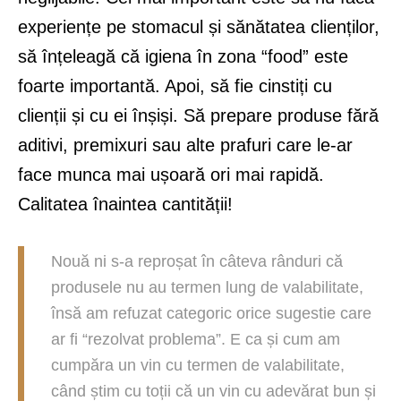
experiențe pe stomacul și sănătatea clienților,
să înțeleagă că igiena în zona “food” este
foarte importantă. Apoi, să fie cinstiți cu
clienții și cu ei înșiși. Să prepare produse fără
aditivi, premixuri sau alte prafuri care le-ar
face munca mai ușoară ori mai rapidă.
Calitatea înaintea cantității!
Nouă ni s-a reproșat în câteva rânduri că
produsele nu au termen lung de valabilitate,
însă am refuzat categoric orice sugestie care
ar fi “rezolvat problema”. E ca și cum am
cumpăra un vin cu termen de valabilitate,
când știm cu toții că un vin cu adevărat bun și