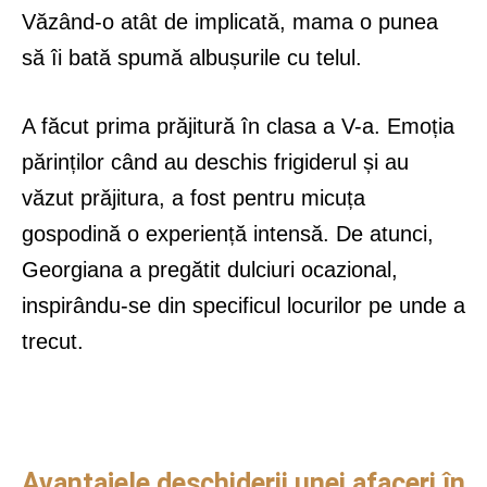
Văzând-o atât de implicată, mama o punea
să îi bată spumă albușurile cu telul.
A făcut prima prăjitură în clasa a V-a. Emoția
părinților când au deschis frigiderul și au
văzut prăjitura, a fost pentru micuța
gospodină o experiență intensă. De atunci,
Georgiana a pregătit dulciuri ocazional,
inspirându-se din specificul locurilor pe unde a
trecut.
Avantajele deschiderii unei afaceri în