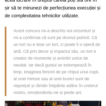
acea lucrare în dreptul căreia poți sta ore în
șir să te minunezi de perfecțiunea execuției și
de complexitatea tehnicilor utilizate.
Acest concurs mi-a deschis noi orizonturi și
mi-a confirmat că sunt pe drumul potrivit. Că
un tort nu e doar un tort, ci poate fi o operă de
artă. Că prin decor și impactul său, un tort e
creator de momente și amintiri unice de
neuitat. Iar dacă gustul se estompează în
timp, imaginea fericirii de pe chipul unui copil,
al unei mirese sau al unei bunici sunt de
neprețuit și rămân întipărite adânc în creierul
nostru, emoționându-ne și peste ani.