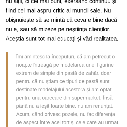
nu alții, ci cei mai buni, exersând continuu și
fiind cel mai aspru critic al muncii sale. Nu
obișnuiește să se mintă că ceva e bine dacă
nu e, sau să mizeze pe neștiința clienților.
Aceștia sunt tot mai educați și văd realitatea.
Îmi amintesc la începuturi, că am petrecut o
noapte întreagă pe modelarea unei figurine
extrem de simple din pastă de zahăr, doar
pentru că nu știam ce tipuri de pastă sunt
destinate modelajului acestora și am optat
pentru una oarecare din supermarket. Însă
până nu a ieșit foarte bine, nu am renunțat.
Acum, când privesc pozele, nu fac diferența
de aspect între acel tort și cele care au urmat.