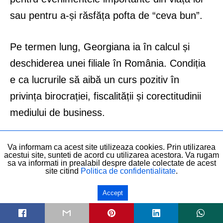
sau pentru a-și răsfăța pofta de “ceva bun”.
Pe termen lung, Georgiana ia în calcul și
deschiderea unei filiale în România. Condiția
e ca lucrurile să aibă un curs pozitiv în
privința birocrației, fiscalității și corectitudinii
mediului de business.
Georgiana Tămaș, nominalizată la
Va informam ca acest site utilizeaza cookies. Prin utilizarea
acestui site, sunteti de acord cu utilizarea acestora. Va rugam
sa va informati in prealabil despre datele colectate de acest
premiile MTM 2018
site citind
Politica de confidentialitate
.
În această perioadă, Georgiana Tămaș este
Accept
în așteptarea rezultatelor finale ale
competiției pentru premiile MTM 2018