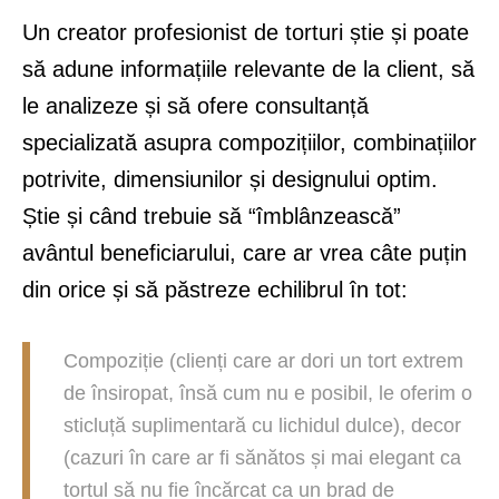
Un creator profesionist de torturi știe și poate
să adune informațiile relevante de la client, să
le analizeze și să ofere consultanță
specializată asupra compozițiilor, combinațiilor
potrivite, dimensiunilor și designului optim.
Știe și când trebuie să “îmblânzească”
avântul beneficiarului, care ar vrea câte puțin
din orice și să păstreze echilibrul în tot:
Compoziție (clienți care ar dori un tort extrem
de însiropat, însă cum nu e posibil, le oferim o
sticluță suplimentară cu lichidul dulce), decor
(cazuri în care ar fi sănătos și mai elegant ca
tortul să nu fie încărcat ca un brad de