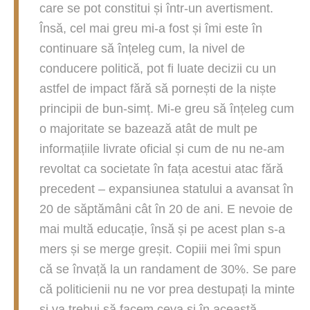
care se pot constitui și într-un avertisment.
Însă, cel mai greu mi-a fost și îmi este în
continuare să înțeleg cum, la nivel de
conducere politică, pot fi luate decizii cu un
astfel de impact fără să pornești de la niște
principii de bun-simț. Mi-e greu să înțeleg cum
o majoritate se bazează atât de mult pe
informațiile livrate oficial și cum de nu ne-am
revoltat ca societate în fața acestui atac fără
precedent – expansiunea statului a avansat în
20 de săptămâni cât în 20 de ani. E nevoie de
mai multă educație, însă și pe acest plan s-a
mers și se merge greșit. Copiii mei îmi spun
că se învață la un randament de 30%. Se pare
că politicienii nu ne vor prea destupați la minte
și va trebui să facem ceva și în această