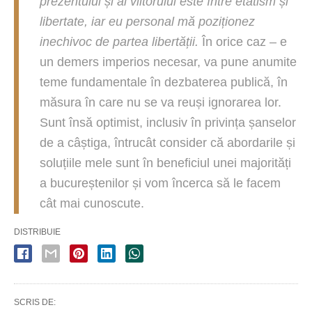
prezentului și al viitorului este între etatism și
libertate, iar eu personal mă poziționez
inechivoc de partea libertății.
În orice caz – e
un demers imperios necesar, va pune anumite
teme fundamentale în dezbaterea publică, în
măsura în care nu se va reuși ignorarea lor.
Sunt însă optimist, inclusiv în privința șanselor
de a câștiga, întrucât consider că abordarile și
soluțiile mele sunt în beneficiul unei majorități
a bucureștenilor și vom încerca să le facem
cât mai cunoscute.
DISTRIBUIE
SCRIS DE: