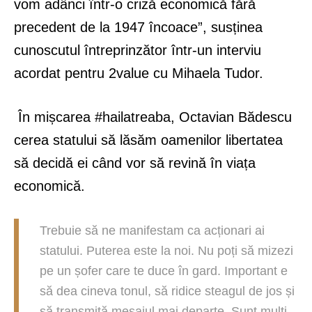
vom adânci într-o criză economică fără
precedent de la 1947 încoace”, susținea
cunoscutul întreprinzător într-un interviu
acordat pentru 2value cu Mihaela Tudor.
În mișcarea #hailatreaba, Octavian Bădescu
cerea statului să lăsăm oamenilor libertatea
să decidă ei când vor să revină în viața
economică.
Trebuie să ne manifestam ca acționari ai
statului. Puterea este la noi. Nu poți să mizezi
pe un șofer care te duce în gard. Important e
să dea cineva tonul, să ridice steagul de jos și
să transmită mesajul mai departe. Sunt mulți