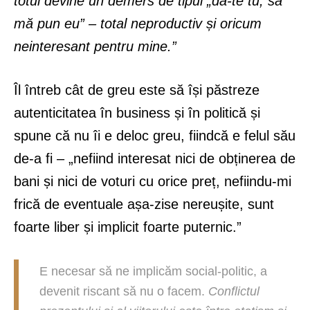
totul devine un demers de tipul „dă-te tu, să
mă pun eu” – total neproductiv și oricum
neinteresant pentru mine.”
Îl întreb cât de greu este să își păstreze
autenticitatea în business și în politică și
spune că nu îi e deloc greu, fiindcă e felul său
de-a fi – „nefiind interesat nici de obținerea de
bani și nici de voturi cu orice preț, nefiindu-mi
frică de eventuale așa-zise nereușite, sunt
foarte liber și implicit foarte puternic.”
E necesar să ne implicăm social-politic, a
devenit riscant să nu o facem.
Conflictul