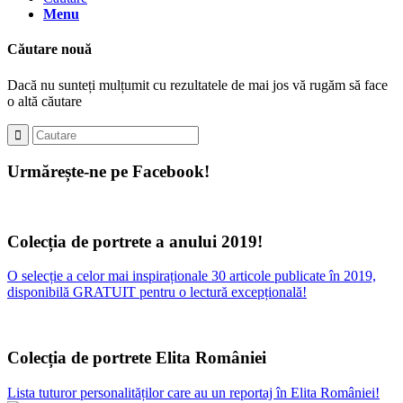
Menu
Căutare nouă
Dacă nu sunteți mulțumit cu rezultatele de mai jos vă rugăm să face
o altă căutare
Urmărește-ne pe Facebook!
Colecția de portrete a anului 2019!
O selecție a celor mai inspiraționale 30 articole publicate în 2019,
disponibilă GRATUIT pentru o lectură excepțională!
Colecția de portrete Elita României
Lista tuturor personalităților care au un reportaj în Elita României!