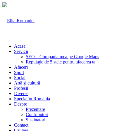
Acasa
Servicii
SEO – Compania mea pe Google Maps
Reputație de 5 stele pentru afacerea ta
Afaceri
Sport
Social
Artă și cultură
Profesii
Diverse
Special în România
Despre
Prezentare
Contributori
Sustinatori
Contact
Cautare