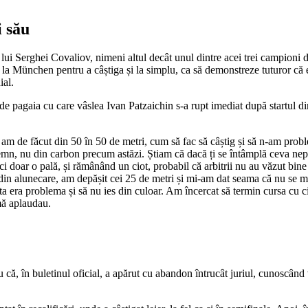
i său
ui Serghei Covaliov, nimeni altul decât unul dintre acei trei campioni de
 la München pentru a câștiga și la simplu, ca să demonstreze tuturor că 
ial.
e pagaia cu care vâslea Ivan Patzaichin s-a rupt imediat după startul di
am de făcut din 50 în 50 de metri, cum să fac să câștig și să n-am proble
emn, nu din carbon precum astăzi. Știam că dacă ți se întâmplă ceva nepr
 ci doar o pală, și rămânând un ciot, probabil că arbitrii nu au văzut bin
din alunecare, am depășit cei 25 de metri și mi-am dat seama că nu se mai
 era problema și să nu ies din culoar. Am încercat să termin cursa cu ciot
 mă aplaudau.
că, în buletinul oficial, a apărut cu abandon întrucât juriul, cunoscând