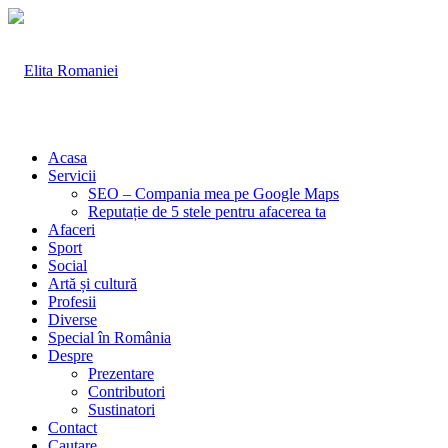
Acasa
Servicii
SEO – Compania mea pe Google Maps
Reputație de 5 stele pentru afacerea ta
Afaceri
Sport
Social
Artă și cultură
Profesii
Diverse
Special în România
Despre
Prezentare
Contributori
Sustinatori
Contact
Cautare