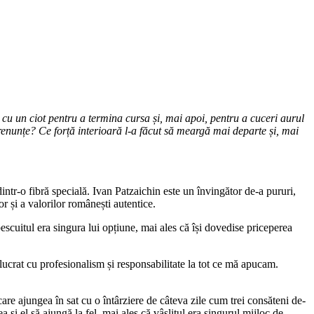
d cu un ciot pentru a termina cursa și, mai apoi, pentru a cuceri aurul
enunțe? Ce forță interioară l-a făcut să meargă mai departe și, mai
ntr-o fibră specială. Ivan Patzaichin este un învingător de-a pururi,
r și a valorilor românești autentice.
escuitul era singura lui opțiune, mai ales că își dovedise priceperea
lucrat cu profesionalism și responsabilitate la tot ce mă apucam.
care ajungea în sat cu o întârziere de câteva zile cum trei consăteni de-
și el să ajungă la fel, mai ales că vâslitul era singurul mijloc de