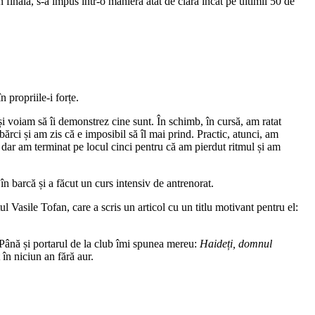
 în finală, s-a impus într-o manieră atât de clară încât pe ultimii 50 de
 propriile-i forțe.
 și voiam să îi demonstrez cine sunt. În schimb, în cursă, am ratat
ărci și am zis că e imposibil să îl mai prind. Practic, atunci, am
, dar am terminat pe locul cinci pentru că am pierdut ritmul și am
în barcă și a făcut un curs intensiv de antrenorat.
tul Vasile Tofan, care a scris un articol cu un titlu motivant pentru el:
 Până și portarul de la club îmi spunea mereu:
Haideți, domnul
în niciun an fără aur.