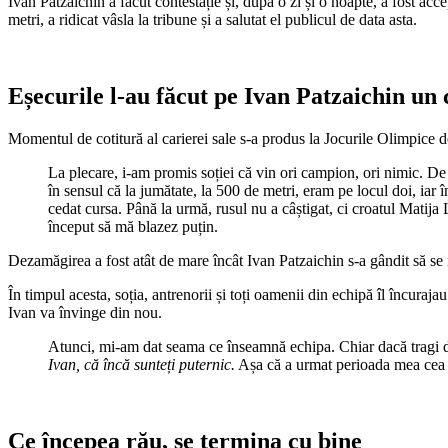
Ivan Patzaichin a făcut contestație și, după o zi și o noapte, a fost accep
metri, a ridicat vâsla la tribune și a salutat el publicul de data asta.
Eșecurile l-au făcut pe Ivan Patzaichin u
Momentul de cotitură al carierei sale s-a produs la Jocurile Olimpice de
La plecare, i-am promis soției că vin ori campion, ori nimic. De f
în sensul că la jumătate, la 500 de metri, eram pe locul doi, iar 
cedat cursa. Până la urmă, rusul nu a câștigat, ci croatul Matija
început să mă blazez puțin.
Dezamăgirea a fost atât de mare încât Ivan Patzaichin s-a gândit să se r
În timpul acesta, soția, antrenorii și toți oamenii din echipă îl încuraja
Ivan va învinge din nou.
Atunci, mi-am dat seama ce înseamnă echipa. Chiar dacă tragi de 
Ivan, că încă sunteți puternic.
Așa că a urmat perioada mea cea ma
Ce începea rău, se termina cu bine