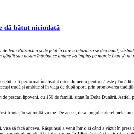
e dă bătut niciodată
 de Ivan Patzaichin și de felul în care a refuzat să se dea bătut, vâslin
am gândit sau ne-am întrebat ce anume l-a împins pe marele Ivan să nu r
ebit ar fi performat în absolut orice domeniu pentru că este plămădit di
eași trudă și ambiție și în viața de după sport, prin promovarea tradițiilo
e pescari lipoveni, cu 150 de familii, situat în Delta Dunării. Astfel, p
fost fruntaș în sat multă vreme. De aceea, de-a lungul carierei mele, am 
l, visa să facă altceva. Răspunsul a venit într-o zi când a văzut în presa 
it campioni mondiali la kaiac-canoe, în 1966. Așa că și-a zis că ar putea 