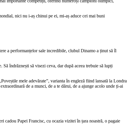
e mai importante competiții, oferind numeroși campioni olimpici,
ndial, nici nu i-aș chinui pe ei, mi-aș aduce cei mai buni
ere a performanțelor sale incredibile, clubul Dinamo a ținut să îl
. Să îndrăznești să visezi ceva, dar după aceea trebuie să lupți
 „Poveștile mele adevărate”, varianta în engleză fiind lansată la Londra
e extraordinară de a munci, de a te dărui, de a ajunge acolo unde ți-ai
ri cadou Papei Francisc, cu ocazia vizitei în țara noastră, o pagaie