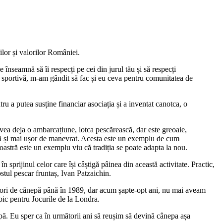
lor și valorilor României.
 înseamnă să îi respecți pe cei din jurul tău și să respecți
a sportivă, m-am gândit să fac și eu ceva pentru comunitatea de
tru a putea susține financiar asociația și a inventat canotca, o
vea deja o ambarcațiune, lotca pescărească, dar este greoaie,
moasă și mai ușor de manevrat. Acesta este un exemplu de cum
oastră este un exemplu viu că tradiția se poate adapta la nou.
 sprijinul celor care își câștigă pâinea din această activitate. Practic,
stul pescar fruntaș, Ivan Patzaichin.
tatori de cânepă până în 1989, dar acum șapte-opt ani, nu mai aveam
mpic pentru Jocurile de la Londra.
epă. Eu sper ca în următorii ani să reușim să devină cânepa așa