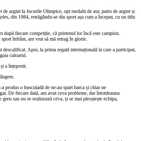
de argint la Jocurile Olimpice, opt medalii de aur, patru de argint și
les, din 1984, retrăgându-se din sport așa cum a început, cu un titlu
am după fiecare competiție, că prietenul lor încă este campion.
port înfrânt, am vrut să mă retrag în glorie.
descalificat. Apoi, la prima regată internațională la care a participat,
agaia culoarul.
i a înțepenit.
rângere.
-a produs o busculadă de ne-au spart barca și chiar ne
gat. De fiecare dată, am avut ceva probleme, dar întotdeauna
e greu sau nu se realizează ceva, și se mai pleoștește echipa,