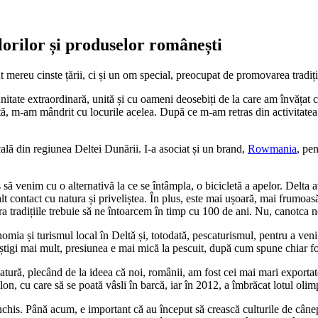
lorilor și produselor românești
mereu cinste țării, ci și un om special, preocupat de promovarea tradiții
itate extraordinară, unită și cu oameni deosebiți de la care am învățat ce
dată, m-am mândrit cu locurile acelea. După ce m-am retras din activitate
cală din regiunea Deltei Dunării. I-a asociat și un brand,
Rowmania
, pen
ă venim cu o alternativă la ce se întâmpla, o bicicletă a apelor. Delta a
ai alt contact cu natura și priveliștea. În plus, este mai ușoară, mai fru
ra tradițiile trebuie să ne întoarcem în timp cu 100 de ani. Nu, canotca n
mia și turismul local în Deltă și, totodată, pescaturismul, pentru a veni în
âștigi mai mult, presiunea e mai mică la pescuit, după cum spune chiar fo
 natură, plecând de la ideea că noi, românii, am fost cei mai mari expor
lon, cu care să se poată vâsli în barcă, iar în 2012, a îmbrăcat lotul oli
 închis. Până acum, e important că au început să crească culturile de cân