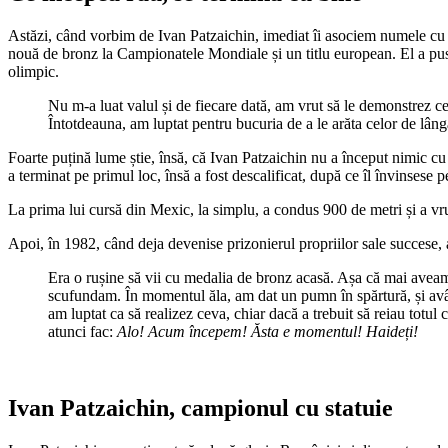
Astăzi, când vorbim de Ivan Patzaichin, imediat îi asociem numele cu o 
nouă de bronz la Campionatele Mondiale și un titlu european. El a pus 
olimpic.
Nu m-a luat valul și de fiecare dată, am vrut să le demonstrez ce
Întotdeauna, am luptat pentru bucuria de a le arăta celor de lân
Foarte puțină lume știe, însă, că Ivan Patzaichin nu a început nimic cu 
a terminat pe primul loc, însă a fost descalificat, după ce îl învinsese 
La prima lui cursă din Mexic, la simplu, a condus 900 de metri și a vru
Apoi, în 1982, când deja devenise prizonierul propriilor sale succese, a
Era o rușine să vii cu medalia de bronz acasă. Așa că mai aveam
scufundam. În momentul ăla, am dat un pumn în spărtură, și avâ
am luptat ca să realizez ceva, chiar dacă a trebuit să reiau totu
atunci fac:
Alo! Acum începem! Ăsta e momentul! Haideți!
Ivan Patzaichin, campionul cu statuie