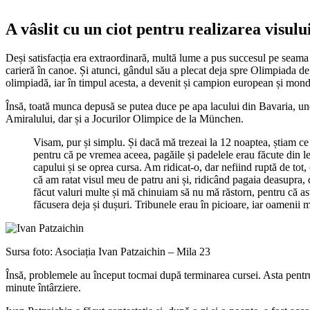
A vâslit cu un ciot pentru realizarea visulu
Deși satisfacția era extraordinară, multă lume a pus succesul pe seama l
carieră în canoe. Și atunci, gândul său a plecat deja spre Olimpiada de
olimpiadă, iar în timpul acesta, a devenit și campion european și mond
Însă, toată munca depusă se putea duce pe apa lacului din Bavaria, und
Amiralului, dar și a Jocurilor Olimpice de la München.
Visam, pur și simplu. Și dacă mă trezeai la 12 noaptea, știam ce 
pentru că pe vremea aceea, pagăile și padelele erau făcute din l
capului și se oprea cursa. Am ridicat-o, dar nefiind ruptă de tot,
că am ratat visul meu de patru ani și, ridicând pagaia deasupra, 
făcut valuri multe și mă chinuiam să nu mă răstorn, pentru că asta
făcusera deja și dușuri. Tribunele erau în picioare, iar oamenii
Sursa foto: Asociația Ivan Patzaichin – Mila 23
Însă, problemele au început tocmai după terminarea cursei. Asta pentru 
minute întârziere.