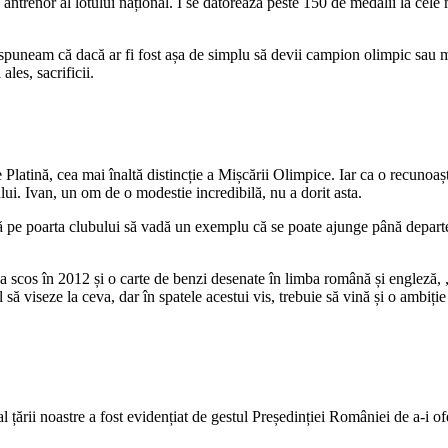
antrenor al lotului național. I se datorează peste 150 de medalii la cel
spuneam că dacă ar fi fost așa de simplu să devii campion olimpic sau mo
ales, sacrificii.
latină, cea mai înaltă distincție a Mișcării Olimpice. Iar ca o recunoașt
nului. Ivan, un om de o modestie incredibilă, nu a dorit asta.
ntră pe poarta clubului să vadă un exemplu că se poate ajunge până departe
n a scos în 2012 și o carte de benzi desenate în limba română și engleză,
să viseze la ceva, dar în spatele acestui vis, trebuie să vină și o ambiți
țării noastre a fost evidențiat de gestul Președinției României de a-i ofe