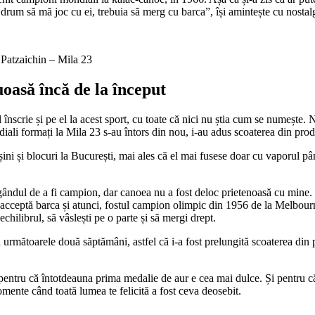
 drum să mă joc cu ei, trebuia să merg cu barca”, își amintește cu nostal
n Patzaichin – Mila 23
uoasă încă de la început
îl înscrie și pe el la acest sport, cu toate că nici nu știa cum se numeșt
diali formați la Mila 23 s-au întors din nou, i-au adus scoaterea din pro
ini și blocuri la București, mai ales că el mai fusese doar cu vaporul pâ
dul de a fi campion, dar canoea nu a fost deloc prietenoasă cu mine. Să c
acceptă barca și atunci, fostul campion olimpic din 1956 de la Melbourn
 echilibrul, să vâslești pe o parte și să mergi drept.
în următoarele două săptămâni, astfel că i-a fost prelungită scoaterea di
 pentru că întotdeauna prima medalie de aur e cea mai dulce. Și pentru că
omente când toată lumea te felicită a fost ceva deosebit.