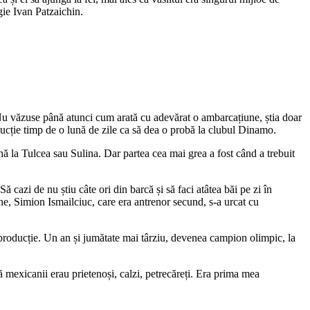
gie Ivan Patzaichin.
e. Nu văzuse până atunci cum arată cu adevărat o ambarcațiune, știa doar
ducție timp de o lună de zile ca să dea o probă la clubul Dinamo.
nă la Tulcea sau Sulina. Dar partea cea mai grea a fost când a trebuit
azi de nu știu câte ori din barcă și să faci atâtea băi pe zi în
e, Simion Ismailciuc, care era antrenor secund, s-a urcat cu
n producție. Un an și jumătate mai târziu, devenea campion olimpic, la
 mexicanii erau prietenoși, calzi, petrecăreți. Era prima mea