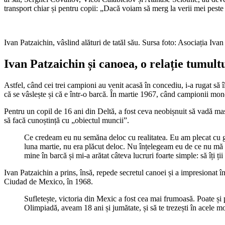
transport chiar și pentru copii: „Dacă voiam să merg la verii mei peste
Ivan Patzaichin, vâslind alături de tatăl său. Sursa foto: Asociația Iva
Ivan Patzaichin și canoea, o relație tumult
Astfel, când cei trei campioni au venit acasă în concediu, i-a rugat să 
că se vâslește și că e într-o barcă. În martie 1967, când campionii mon
Pentru un copil de 16 ani din Deltă, a fost ceva neobișnuit să vadă maș
să facă cunoștință cu „obiectul muncii”.
Ce credeam eu nu semăna deloc cu realitatea. Eu am plecat cu gân
luna martie, nu era plăcut deloc. Nu înțelegeam eu de ce nu mă 
mine în barcă și mi-a arătat câteva lucruri foarte simple: să îți ții
Ivan Patzaichin a prins, însă, repede secretul canoei și a impresionat 
Ciudad de Mexico, în 1968.
Sufletește, victoria din Mexic a fost cea mai frumoasă. Poate și
Olimpiadă, aveam 18 ani și jumătate, și să te trezești în acele m