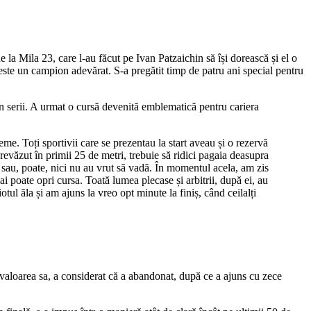
 la Mila 23, care l-au făcut pe Ivan Patzaichin să își dorească și el o
este un campion adevărat. S-a pregătit timp de patru ani special pentru
n serii. A urmat o cursă devenită emblematică pentru cariera
me. Toți sportivii care se prezentau la start aveau și o rezervă
evăzut în primii 25 de metri, trebuie să ridici pagaia deasupra
e sau, poate, nici nu au vrut să vadă. În momentul acela, am zis
 poate opri cursa. Toată lumea plecase și arbitrii, după ei, au
ul ăla și am ajuns la vreo opt minute la finiș, când ceilalți
 valoarea sa, a considerat că a abandonat, după ce a ajuns cu zece