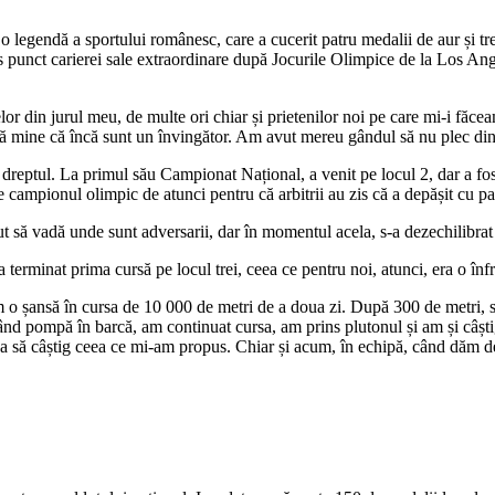
legendă a sportului românesc, care a cucerit patru medalii de aur și trei 
punct carierei sale extraordinare după Jocurile Olimpice de la Los Ange
lor din jurul meu, de multe ori chiar și prietenilor noi pe care mi-i făce
gă mine că încă sunt un învingător. Am avut mereu gândul să nu plec din s
dreptul. La primul său Campionat Național, a venit pe locul 2, dar a fost 
pe campionul olimpic de atunci pentru că arbitrii au zis că a depășit cu p
t să vadă unde sunt adversarii, dar în momentul acela, s-a dezechilibrat ș
 terminat prima cursă pe locul trei, ceea ce pentru noi, atunci, era o înf
 o șansă în cursa de 10 000 de metri de a doua zi. După 300 de metri, s
nd pompă în barcă, am continuat cursa, am prins plutonul și am și câști
l ca să câștig ceea ce mi-am propus. Chiar și acum, în echipă, când dăm d