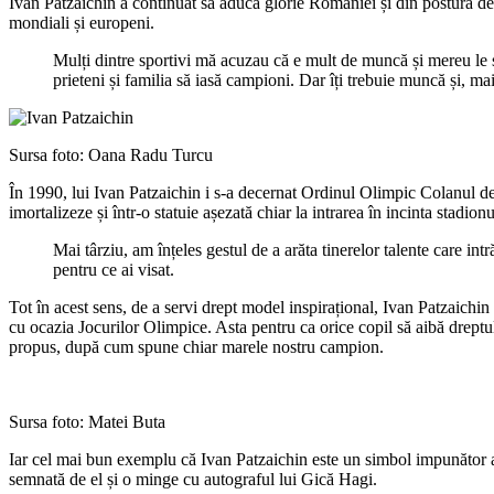
Ivan Patzaichin a continuat să aducă glorie României și din postura de 
mondiali și europeni.
Mulți dintre sportivi mă acuzau că e mult de muncă și mereu le 
prieteni și familia să iasă campioni. Dar îți trebuie muncă și, mai 
Sursa foto: Oana Radu Turcu
În 1990, lui Ivan Patzaichin i s-a decernat Ordinul Olimpic Colanul de P
imortalizeze și într-o statuie așezată chiar la intrarea în incinta stadio
Mai târziu, am înțeles gestul de a arăta tinerelor talente care i
pentru ce ai visat.
Tot în acest sens, de a servi drept model inspirațional, Ivan Patzaichi
cu ocazia Jocurilor Olimpice. Asta pentru ca orice copil să aibă dreptul 
propus, după cum spune chiar marele nostru campion.
Sursa foto: Matei Buta
Iar cel mai bun exemplu că Ivan Patzaichin este un simbol impunător al 
semnată de el și o minge cu autograful lui Gică Hagi.