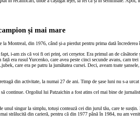
tat în recalificări, unde a câștigat lejer, la fel ca și în semifinale. Apoi,
n campion și mai mare
 la Montreal, din 1976, când și-a pierdut pentru prima dată încrederea în
apt, i-am zis că voi fi ori prinț, ori cerșetor. Era primul an de căsătorie
în față era rusul Yurcenko, care avea peste cinci secunde avans, cam trei b
 Ljubek, care era pe patru la jumătatea cursei. Deci, aveam toate șansele
etragă din activitate, la numai 27 de ani. Timp de șase luni nu s-a urcat 
u să continue. Orgoliul lui Patzaichin a fost atins cel mai bine de jurnalis
unul singur la simplu, totuși contează cei din jurul tău, care te susțin.
i strălucită din carieră, pentru că din 1977 până în 1984, nu am venit 