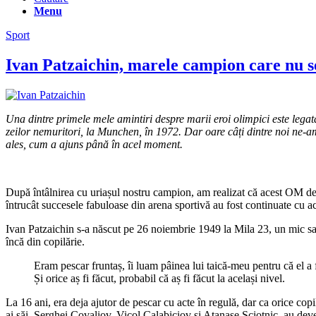
Menu
Sport
Ivan Patzaichin, marele campion care nu s
Una dintre primele mele amintiri despre marii eroi olimpici este legată
zeilor nemuritori, la Munchen, în 1972. Dar oare câți dintre noi ne-
ales, cum a ajuns până în acel moment.
După întâlnirea cu uriașul nostru campion, am realizat că acest OM deos
întrucât succesele fabuloase din arena sportivă au fost continuate cu ace
Ivan Patzaichin s-a născut pe 26 noiembrie 1949 la Mila 23, un mic sat d
încă din copilărie.
Eram pescar fruntaș, îi luam pâinea lui taică-meu pentru că el a 
Și orice aș fi făcut, probabil că aș fi făcut la același nivel.
La 16 ani, era deja ajutor de pescar cu acte în regulă, dar ca orice copi
ai săi, Serghei Covaliov, Vicol Calabiciov și Atanase Sciotnic, au deven