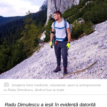
Jongleria între medicină, voluntariat, sport și antreprenoriat
cu Radu Dimulescu, tânărul bun la toate
Radu Dimulescu a ieșit în evidență datorită