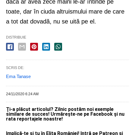
dacă ar avea zece mâini le-ar întinde pe
toate, dar în ciuda altruismului mare de care
a tot dat dovadă, nu se uită pe el.
DISTRIBUIE
SCRIS DE:
Ema Tanase
24/11/2020 6:24 AM
Ți-a plăcut articolul? Zilnic postăm noi exemple
similare de succes! Urmărește-ne pe Facebook și nu
rata reportajele noastre!
Implică-te și tu în Elita României! Intră pe Patreon și