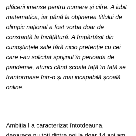
plăcerii imense pentru numere și cifre. A iubit
matematica, iar până la obținerea titlului de
olimpic național a fost vorba doar de
constanță la învățătură. A împărtășit din
cunoștințele sale fără nicio pretenție cu cei
care i-au solicitat sprijinul în perioada de
pandemie, atunci când școala față în față se
tranformase într-o și mai incapabilă școală
online.
Ambiția l-a caracterizat întotdeauna,
deoarece nu toți dintre noi la doar 14 ani am