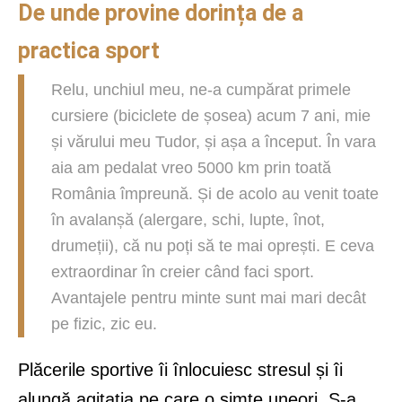
De unde provine dorința de a
practica sport
Relu, unchiul meu, ne-a cumpărat primele
cursiere (biciclete de șosea) acum 7 ani, mie
și vărului meu Tudor, și așa a început. În vara
aia am pedalat vreo 5000 km prin toată
România împreună. Și de acolo au venit toate
în avalanșă (alergare, schi, lupte, înot,
drumeții), că nu poți să te mai oprești. E ceva
extraordinar în creier când faci sport.
Avantajele pentru minte sunt mai mari decât
pe fizic, zic eu.
Plăcerile sportive îi înlocuiesc stresul și îi
alungă agitația pe care o simte uneori. S-a