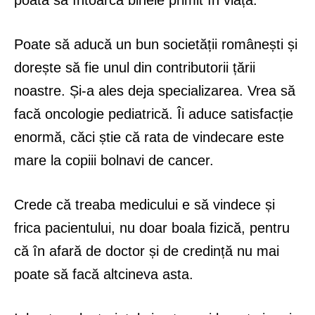
poată să întoarcă binele primit în viață.
Poate să aducă un bun societății românești și
dorește să fie unul din contributorii țării
noastre. Și-a ales deja specializarea. Vrea să
facă oncologie pediatrică. Îi aduce satisfacție
enormă, căci știe că rata de vindecare este
mare la copiii bolnavi de cancer.
Crede că treaba medicului e să vindece și
frica pacientului, nu doar boala fizică, pentru
că în afară de doctor și de credință nu mai
poate să facă altcineva asta.