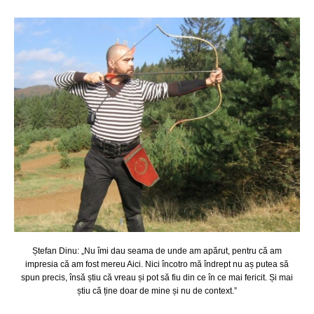
Ștefan Dinu: „Nu îmi dau seama de unde am apărut, pentru că am
impresia că am fost mereu Aici. Nici încotro mă îndrept nu aș putea să
spun precis, însă știu că vreau și pot să fiu din ce în ce mai fericit. Și mai
știu că ține doar de mine și nu de context.”