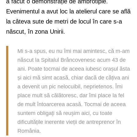
a făcut o demonstrație de ambrotipie.
Evenimentul a avut loc la atelierul care se află
la câteva sute de metri de locul în care s-a
născut, în zona Unirii.
Mi s-a spus, eu nu îmi mai amintesc, că m-am
născut la Spitalul Brâncovenesc acum 43 de
ani. Poate tocmai de aceea iubesc orașul ăsta
și aici mă simt acasă, chiar dacă de câțiva ani
a devenit un pic nelocuibil, neprietenos. Îmi
place mult să călătoresc, dar îmi place la fel
de mult întoarcerea acasă. Tocmai de aceea
suntem obligați să reușim aici, cu toate
dificultățile inerente vieții de antreprenor în
România.