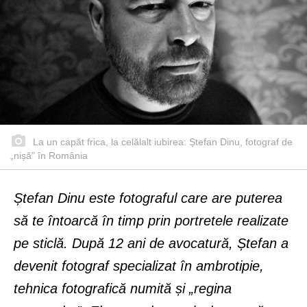
La un capăt frica, la celălalt iubirea: Ștefan Dinu, fotograf de
„nișă” în România
Ștefan Dinu este fotograful care are puterea
să te întoarcă în timp prin portretele realizate
pe sticlă. După 12 ani de avocatură, Ștefan a
devenit fotograf specializat în ambrotipie,
tehnica fotografică numită și „regina