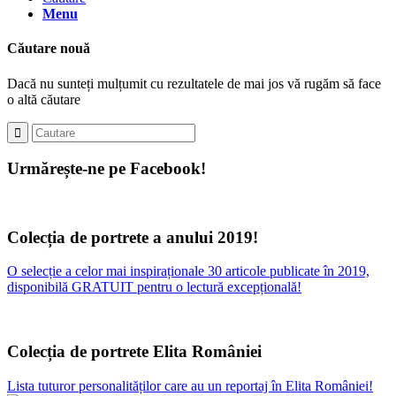
Menu
Căutare nouă
Dacă nu sunteți mulțumit cu rezultatele de mai jos vă rugăm să face
o altă căutare
Urmărește-ne pe Facebook!
Colecția de portrete a anului 2019!
O selecție a celor mai inspiraționale 30 articole publicate în 2019,
disponibilă GRATUIT pentru o lectură excepțională!
Colecția de portrete Elita României
Lista tuturor personalităților care au un reportaj în Elita României!