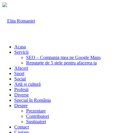
Acasa
Servicii
SEO – Compania mea pe Google Maps
Reputație de 5 stele pentru afacerea ta
Afaceri
Sport
Social
Artă și cultură
Profesii
Diverse
Special în România
Despre
Prezentare
Contributori
Sustinatori
Contact
Cautare