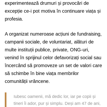
experimentează drumuri și provocări de
excepție ce-i pot motiva în continuare viața și
profesia.
A organizat numeroase acțiuni de fundraising,
campanii sociale, de voluntariat, alături de
multe instituții publice, private, ONG-uri,
venind în sprijinul celor defavorizați social sau
încercând să promoveze un set de valori care
să schimbe în bine viața membrilor
comunității vrâncene.
Iubesc oamenii, mă dedic lor, iar pe copii și
tineri îi ador, pur și simplu. Deși am 47 de ani,