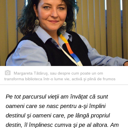
Margareta Tătăruş, sau despre cum poate un om
transforma biblioteca într-o lume vie, activă şi plină de frumos
Pe tot parcursul vieţii am învăţat că sunt
oameni care se nasc pentru a-şi împlini
destinul şi oameni care, pe lângă propriul
destin, îl împlinesc cumva şi pe al altora. Am