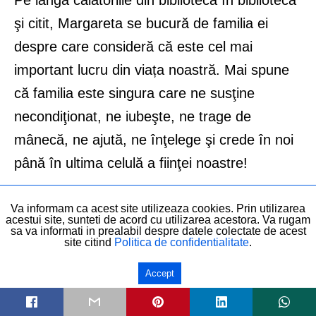
Pe lângă călătoriile din bibliotecă în bibliotecă
şi citit, Margareta se bucură de familia ei
despre care consideră că este cel mai
important lucru din viața noastră. Mai spune
că familia este singura care ne susţine
necondiţionat, ne iubeşte, ne trage de
mânecă, ne ajută, ne înţelege şi crede în noi
până în ultima celulă a fiinţei noastre!
Îi place să se joace. Să fie în preajma copiilor,
Va informam ca acest site utilizeaza cookies. Prin utilizarea
acestui site, sunteti de acord cu utilizarea acestora. Va rugam
a oamenilor. Nu îi place să judece şi să
sa va informati in prealabil despre datele colectate de acest
site citind
Politica de confidentialitate
.
eticheteze pe nimeni. Iubeşte IA şi zâmbeşte
Accept
tot timpul. Asta adaug eu, deoarece în cei 10
ani de când o cunosc pe Margareta, nu am