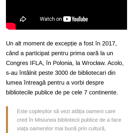
Un alt moment de excepție a fost în 2017,
când a participat pentru prima oară la un
Congres IFLA, în Polonia, la Wrocław. Acolo,
s-au întâlnit peste 3000 de bibliotecari din
lumea întreagă pentru a vorbi despre
bibliotecile publice de pe cele 7 continente.
Este copleșitor să vezi atâția oameni care
cred în Misiunea bibliotecii publice de a face
viața oamenilor mai bună prin cultură,