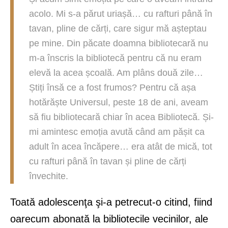
acolo. Mi s-a părut uriașă… cu rafturi până în
tavan, pline de cărți, care sigur mă așteptau
pe mine. Din păcate doamna bibliotecară nu
m-a înscris la bibliotecă pentru că nu eram
elevă la acea școală. Am plâns două zile…
Știți însă ce a fost frumos? Pentru că așa
hotărăște Universul, peste 18 de ani, aveam
să fiu bibliotecară chiar în acea Bibliotecă. Și-
mi amintesc emoția avută când am pășit ca
adult în acea încăpere… era atât de mică, tot
cu rafturi până în tavan și pline de cărți
învechite.
Toată adolescenţa şi-a petrecut-o citind, fiind
oarecum abonată la bibliotecile vecinilor, ale