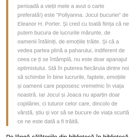
perioadă a vieții mele a avut o carte
preferată!) este ”Pollyanna. Jocul bucuriei” de
Eleanor H. Porter. Și cred cu toată ființa că ne
putem bucura de lucrurile mărunte, de
oamenii întâlniți, de emoțiile trăite. Și că a
vedea partea plină a paharului, indiferent de
ceea ce ți se întâmplă, nu este doar apanajul
optimistului. Stă în puterea fiecăruia dintre noi
să schimbe în bine lucrurile, faptele, emoțiile
și oamenii care poposesc vremelnic în viața
noastră. Iar Jocul și Joaca nu aparțin doar
copilăriei, ci tuturor celor care, dincolo de
vârstă, știu și vor să se bucure de viața scurtă
ce ne este dată a fi trăită.