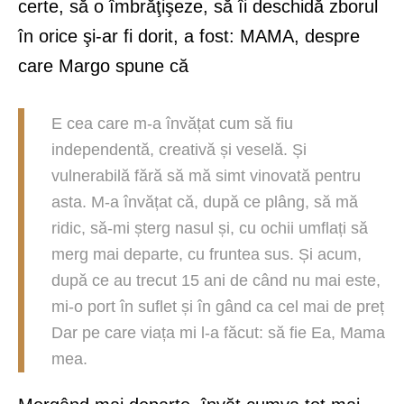
certe, să o îmbrăţişeze, să îi deschidă zborul
în orice şi-ar fi dorit, a fost: MAMA, despre
care Margo spune că
E cea care m-a învățat cum să fiu
independentă, creativă și veselă. Și
vulnerabilă fără să mă simt vinovată pentru
asta. M-a învățat că, după ce plâng, să mă
ridic, să-mi șterg nasul și, cu ochii umflați să
merg mai departe, cu fruntea sus. Și acum,
după ce au trecut 15 ani de când nu mai este,
mi-o port în suflet și în gând ca cel mai de preț
Dar pe care viața mi l-a făcut: să fie Ea, Mama
mea.