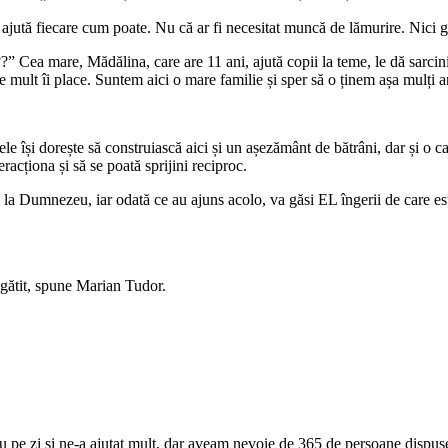
re ajută fiecare cum poate. Nu că ar fi necesitat muncă de lămurire. Nici 
 Cea mare, Mădălina, care are 11 ani, ajută copii la teme, le dă sarcini s
de mult îi place. Suntem aici o mare familie și sper să o ținem așa mulți a
ele își dorește să construiască aici și un așezământ de bătrâni, dar și o c
racționa și să se poată sprijini reciproc.
ă la Dumnezeu, iar odată ce au ajuns acolo, va găsi EL îngerii de care es
i gătit, spune Marian Tudor.
pe zi și ne-a ajutat mult, dar aveam nevoie de 365 de persoane dispuse 