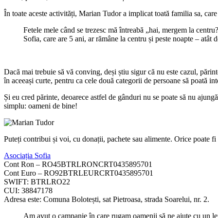
În toate aceste activități, Marian Tudor a implicat toată familia sa, ca
Fetele mele când se trezesc mă întreabă „hai, mergem la centru??”
Sofia, care are 5 ani, ar rămâne la centru și peste noapte – atât 
Dacă mai trebuie să vă conving, deși știu sigur că nu este cazul, părint
în aceeași curte, pentru ca cele două categorii de persoane să poată inte
Și eu cred părinte, deoarece astfel de gânduri nu se poate să nu ajung
simplu: oameni de bine!
Puteți contribui și voi, cu donații, pachete sau alimente. Orice poate f
Asociația Sofia
Cont Ron – RO45BTRLRONCRT0435895701
Cont Euro – RO92BTRLEURCRT0435895701
SWIFT: BTRLRO22
CUI: 38847178
Adresa este: Comuna Bolotești, sat Pietroasa, strada Soarelui, nr. 2.
Am avut o campanie în care rugam oamenii să ne ajute cu un leu 