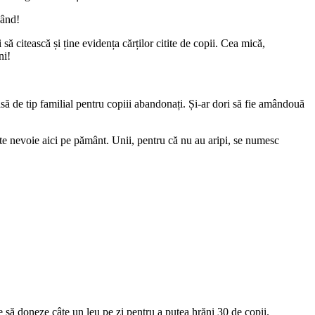
gând!
ă citească și ține evidența cărților citite de copii. Cea mică,
ni!
asă de tip familial pentru copiii abandonați. Și-ar dori să fie amândouă
te nevoie aici pe pământ. Unii, pentru că nu au aripi, se numesc
să doneze câte un leu pe zi pentru a putea hrăni 30 de copii.