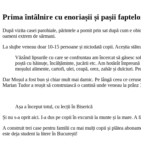
Prima întâlnire cu enoriașii și pașii faptel
După vizita casei parohiale, părintele a pornit prin sat după cum e obic
oameni extrem de sărmani.
La slujbe veneau doar 10-15 persoane și niciodată copii. Aceștia stăteau 
Văzând lipsurile cu care se confruntau am încercat să găsesc sol
poștă cu hăinuțe, încălțăminte, jucării etc. Am hotărât împreună 
moșului alimente, cartofi, ulei, ceapă, orez, zahăr și dulciuri. Pre
Dar Moșul a fost bun și chiar mult mai darnic. Pe lângă ceea ce ceruse
Marian Tudor a reușit să construiască o cantină unde veneau la prânz 
Așa a început totul, cu lecții în Biserică
Și nu s-a oprit aici. I-a dus pe copii în excursii la munte și la mare. A 
A construit trei case pentru familii cu mai mulți copii și plătea aboname
este deja student la litere în București!