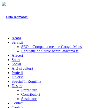
Acasa
Servicii
SEO – Compania mea pe Google Maps
Reputație de 5 stele pentru afacerea ta
Afaceri
Sport
Social
Artă și cultură
Profesii
Diverse
Special în România
Despre
Prezentare
Contributori
Sustinatori
Contact
Cautare