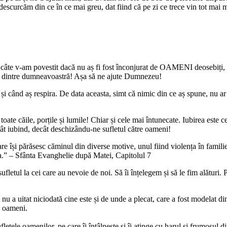
escurcăm din ce în ce mai greu, dat fiind că pe zi ce trece vin tot mai mu
oate câte v-am povestit dacă nu aș fi fost înconjurat de OAMENI deosebi
are dintre dumneavoastră! Așa să ne ajute Dumnezeu!
și când aș respira. De data aceasta, simt că nimic din ce aș spune, nu ar
te căile, porțile și lumile! Chiar și cele mai întunecate. Iubirea este c
ât iubind, decât deschizându-ne sufletul către oameni!
e își părăsesc căminul din diverse motive, unul fiind violența în familie
ura.” – Sfânta Evanghelie după Matei, Capitolul 7
fletul la cei care au nevoie de noi. Să îi înțelegem și să le fim alături. P
 a uitat niciodată cine este și de unde a plecat, care a fost modelat din 
ți oameni.
etele oamenilor, pe care îi întâlnește și îi atinge cu harul și frumosul di