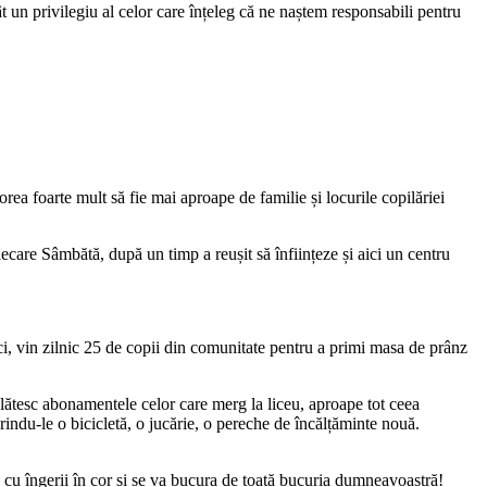
cât un privilegiu al celor care înțeleg că ne naștem responsabili pentru
orea foarte mult să fie mai aproape de familie și locurile copilăriei
iecare Sâmbătă, după un timp a reușit să înființeze și aici un centru
i, vin zilnic 25 de copii din comunitate pentru a primi masa de prânz
plătesc abonamentele celor care merg la liceu, aproape tot ceea
rindu-le o bicicletă, o jucărie, o pereche de încălțăminte nouă.
cu îngerii în cor și se va bucura de toată bucuria dumneavoastră!