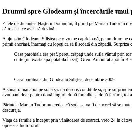
Drumul spre Glodeanu și încercările unui 
Zilele de dinaintea Nașterii Domnului, îl prind pe Marian Tudor în diver
către ceea ce avea să devină.
A ajuns în Glodeanu Siliștea pe o vreme capricioasă, pe un drum pe care
primii enoriași, înarmați cu lopeți ca să îl scoată din zăpadă. Surpriza 
Casa parohială era praf, pereți crăpați unde sufla vântul prin toat
curte (nu exista apă potabilă în sat). Greu! Am intrat apoi în Bis
Casa parohială din Glodeanu Siliștea, decembrie 2009
A sunat-o mai apoi pe soția sa, i-a descris condițiile și, spre surprind
avut bani doar pentru două linguri, două furculițe și două farfurii, tot 
Părintele Marian Tudor nu credea că soția sa va fi de acord să se mute î
descuraja.
Viața de familie a început prin vânătoarea de șoareci, vreo 24 în câtev
oprească hidroforul.