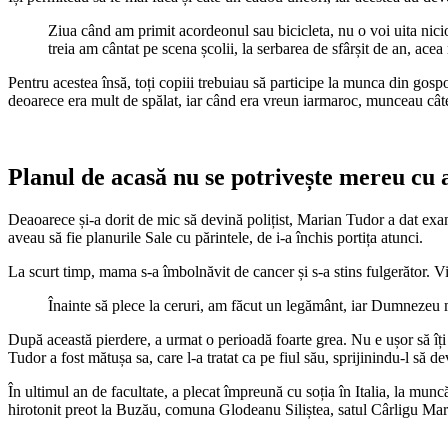
Ziua când am primit acordeonul sau bicicleta, nu o voi uita ni
treia am cântat pe scena școlii, la serbarea de sfârșit de an, ace
Pentru acestea însă, toți copiii trebuiau să participe la munca din gosp
deoarece era mult de spălat, iar când era vreun iarmaroc, munceau câte
Planul de acasă nu se potrivește mereu cu a
Deaoarece și-a dorit de mic să devină polițist, Marian Tudor a dat ex
aveau să fie planurile Sale cu părintele, de i-a închis portița atunci.
La scurt timp, mama s-a îmbolnăvit de cancer și s-a stins fulgerător. V
Înainte să plece la ceruri, am făcut un legământ, iar Dumnezeu mi-
După această pierdere, a urmat o perioadă foarte grea. Nu e ușor să îți 
Tudor a fost mătușa sa, care l-a tratat ca pe fiul său, sprijinindu-l să de
În ultimul an de facultate, a plecat împreună cu soția în Italia, la mun
hirotonit preot la Buzău, comuna Glodeanu Siliștea, satul Cârligu Mar