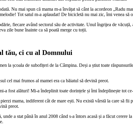
ciodată. Nu mai spun că mama m-a învățat să cânt la acordeon „Radu mami
a melodie! Tot satul m-a aplaudat! De bicicletă nu mai zic, îmi venea să o
odărie, fiecare având sectorul său de activitate. Unul îngrijea de văcuță,
va zile bune înainte ca să poată merge cu toții.
l tău, ci cu al Domnului
amen la școala de subofițeri de la Câmpina. Deși a știut toate răspunsu
isul cel mai frumos al mamei era ca băiatul să devină preot.
a fost alături! Mi-a îndeplinit toate dorințele și îmi îndeplinește tot ce-
pierzi mama, indiferent cât de mare ești. Nu există vârstă la care să fii 
vină preot.
că, unde a stat până în anul 2008 când s-a întors acasă și a făcut cerere 
e.