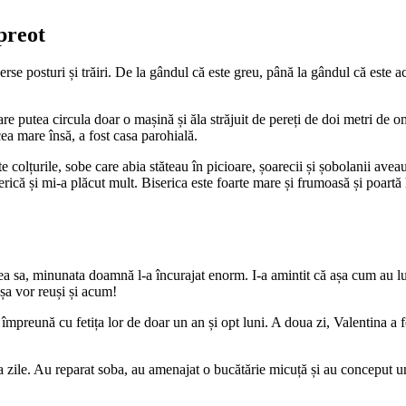
preot
se posturi și trăiri. De la gândul că este greu, până la gândul că este ac
 putea circula doar o mașină și ăla străjuit de pereți de doi metri de omă
cea mare însă, a fost casa parohială.
e colțurile, sobe care abia stăteau în picioare, șoarecii și șobolanii aveau
erică și mi-a plăcut mult. Biserica este foarte mare și frumoasă și poartă
erea sa, minunata doamnă l-a încurajat enorm. I-a amintit că așa cum au lu
așa vor reuși și acum!
mpreună cu fetița lor de doar un an și opt luni. A doua zi, Valentina a f
a zile. Au reparat soba, au amenajat o bucătărie micuță și au conceput u