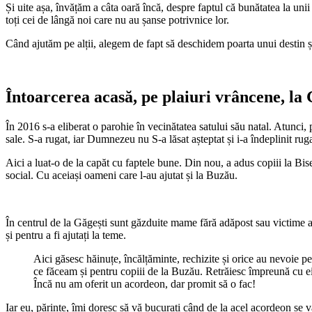
Și uite așa, învățăm a câta oară încă, despre faptul că bunătatea la unii
toți cei de lângă noi care nu au șanse potrivnice lor.
Când ajutăm pe alții, alegem de fapt să deschidem poarta unui destin și
Întoarcerea acasă, pe plaiuri vrâncene, la 
În 2016 s-a eliberat o parohie în vecinătatea satului său natal. Atunci, 
sale. S-a rugat, iar Dumnezeu nu S-a lăsat așteptat și i-a îndeplinit rug
Aici a luat-o de la capăt cu faptele bune. Din nou, a adus copiii la Bis
social. Cu aceiași oameni care l-au ajutat și la Buzău.
În centrul de la Găgești sunt găzduite mame fără adăpost sau victime a
și pentru a fi ajutați la teme.
Aici găsesc hăinuțe, încălțăminte, rechizite și orice au nevoie 
ce făceam și pentru copiii de la Buzău. Retrăiesc împreună cu ei a
Încă nu am oferit un acordeon, dar promit să o fac!
Iar eu, părinte, îmi doresc să vă bucurați când de la acel acordeon s