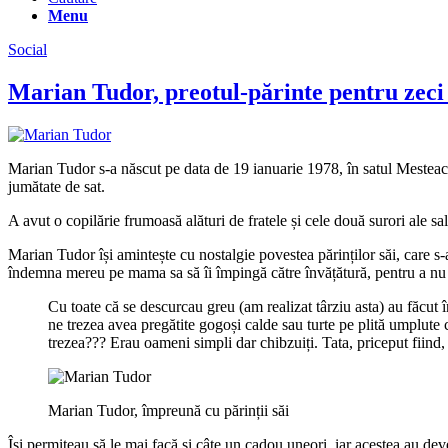
Menu
Social
Marian Tudor, preotul-părinte pentru zeci 
Marian Tudor s-a născut pe data de 19 ianuarie 1978, în satul Mesteacă
jumătate de sat.
A avut o copilărie frumoasă alături de fratele și cele două surori ale s
Marian Tudor își amintește cu nostalgie povestea părinților săi, care s-au
îndemna mereu pe mama sa să îi împingă către învățătură, pentru a nu t
Cu toate că se descurcau greu (am realizat târziu asta) au făcut 
ne trezea avea pregătite gogoși calde sau turte pe plită umplute
trezea??? Erau oameni simpli dar chibzuiți. Tata, priceput fiind, 
Marian Tudor, împreună cu părinții săi
Își permiteau să le mai facă și câte un cadou uneori, iar acestea au de