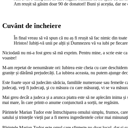
Am reușit să găsim doar 90 de donatori! Buni și aceștia, dar ne d
Cuvânt de încheiere
În final vreau să vă spun că nu aș fi reușit să fac nimic din t
Hristos! Iubiți-vă unii pe alții și Dumnezeu vă va iubi pe fiec
Niciodată nu mi-a fost greu să mă exprim. Pentru mine, a scrie este ca 
voastre!
M-am repetat de nenumărate ori: Iubirea este cheia cu care deschidem toa
granițe și dărâmă prejudecăți. La iubirea aceasta, nu putem ajunge dec
Este foarte ușor să judecăm sărăcia, familiile numeroase sau femeile car
judecaţi, veţi fi judecaţi, şi cu măsura cu care măsuraţi, vi se va măs
Mai greu decât a judeca și a arunca piatra este să ne aplecăm inima și su
mai mare, în care printr-o anume conjunctură a sorții, ne regăsim.
Părintele Marian Tudor este întruchiparea omului simplu, frumos, care nu
satului și tristețile vieții par a fi mereu ingredientele celor mai minuna
Părintele Marian Tudor este omul care sfințește nu doar locul, dar și sufl