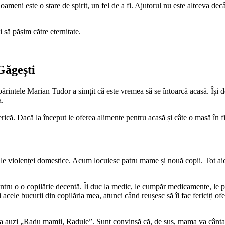
 oameni este o stare de spirit, un fel de a fi. Ajutorul nu este altceva de
 să pășim către eternitate.
Găgești
părintele Marian Tudor a simțit că este vremea să se întoarcă acasă. Își d
a.
erică. Dacă la început le oferea alimente pentru acasă și câte o masă în f
le violenței domestice. Acum locuiesc patru mame și nouă copii. Tot aic
pentru o o copilărie decentă. Îi duc la medic, le cumpăr medicamente, le 
cele bucurii din copilăria mea, atunci când reușesc să îi fac fericiți ofe
e va auzi „Radu mamii, Radule”. Sunt convinsă că, de sus, mama va cânta 