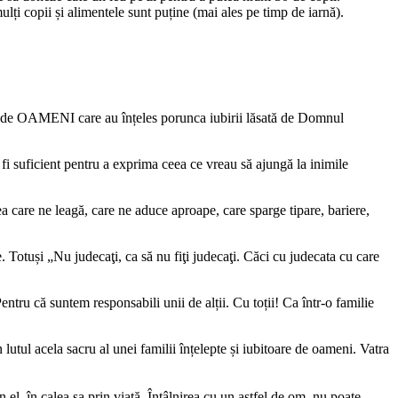
lți copii și alimentele sunt puține (mai ales pe timp de iarnă).
ți, de OAMENI care au înțeles porunca iubirii lăsată de Domnul
 fi suficient pentru a exprima ceea ce vreau să ajungă la inimile
ea care ne leagă, care ne aduce aproape, care sparge tipare, bariere,
. Totuși „Nu judecaţi, ca să nu fiţi judecaţi. Căci cu judecata cu care
entru că suntem responsabili unii de alții. Cu toții! Ca într-o familie
lutul acela sacru al unei familii înțelepte și iubitoare de oameni. Vatra
n el, în calea sa prin viață. Întâlnirea cu un astfel de om, nu poate