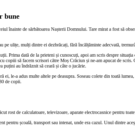
or bune
eiul înainte de sărbătoarea Nașterii Domnului. Tare mirat a fost să obser
pe ulițe, mulți dintre ei dezbrăcați, fără încălțăminte adecvată, tremurând
uții. Prima dată de la prieteni și cunoscuți, apoi am scris despre situaț
cu copiii să facem scrisori către Moș Crăciun și ne-am apucat de scris. Ce
a puțini au îndrăznit să ceară și câte o jucărie.
ră ei, le-a adus multe altele pe deasupra. Soseau colete din toată lumea
30 de copii.
făcut rost de calculatoare, televizoare, aparate electrocasnice pentru toate 
nt pentru școală, transport sau intenat, unde era cazul. Unul dintre acești