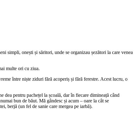
 simpli, onești și săritori, unde se organizau șezători la care venea
mai multe ori cu ziua.
reme între niște ziduri fără acoperiș și fără ferestre. Acest lucru, o
 ne dea pentru pachețel la școală, dar în fiecare dimineață când
ai numai bun de băut. Mă gândesc și acum – oare la cât se
tei, berjă (un fel de sanie care mergea pe iarbă).