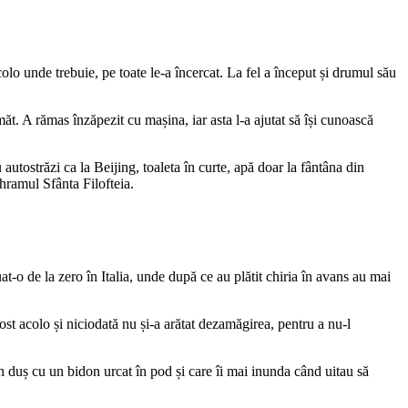
olo unde trebuie, pe toate le-a încercat. La fel a început și drumul său
t. A rămas înzăpezit cu mașina, iar asta l-a ajutat să își cunoască
 autostrăzi ca la Beijing, toaleta în curte, apă doar la fântâna din
 hramul Sfânta Filofteia.
at-o de la zero în Italia, unde după ce au plătit chiria în avans au mai
ost acolo și niciodată nu și-a arătat dezamăgirea, pentru a nu-l
n duș cu un bidon urcat în pod și care îi mai inunda când uitau să