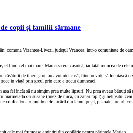
de copii și familii sărmane
n, comuna Vizantea-Livezi, județul Vrancea, într-o comunitate de oameni
ale, el fiind cel mai mare. Mama sa era casnică, iar tatăl muncea de cele 
 căsătorit de tineri și nu au avut nici casă, fiind nevoiți să locuiască o v
rece în viață prin greul prin care a trecut dumneaei.
în așa fel încât să nu simțim prea multe lipsuri! Nu prea aveau bănuți să
 cu marmeladă ori susane (miez de nucă, cu zahăr topit) și nelipsitul ce
ne confecționa o mulțime de jucării din lemn, puști, pistoale, arcuri, cris
venit cele mai frumoase amintiri din copilărie pentru părintele Marian.