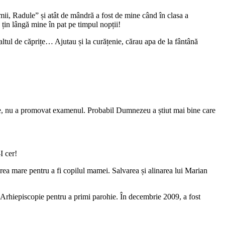
i, Radule” și atât de mândră a fost de mine când în clasa a
 țin lângă mine în pat pe timpul nopții!
 altul de căprițe… Ajutau și la curățenie, cărau apa de la fântână
rile, nu a promovat examenul. Probabil Dumnezeu a știut mai bine care
I cer!
prea mare pentru a fi copilul mamei. Salvarea și alinarea lui Marian
la Arhiepiscopie pentru a primi parohie. În decembrie 2009, a fost