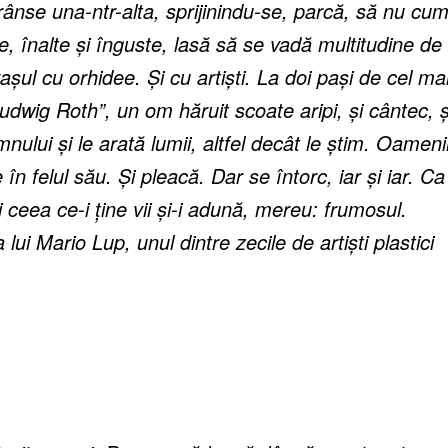
trânse una-ntr-alta, sprijinindu-se, parcă, să nu cu
, înalte și înguste, lasă să se vadă multitudine de
rașul cu orhidee. Și cu artiști. La doi pași de cel ma
udwig Roth”, un om hăruit scoate aripi, și cântec, ș
nului și le arată lumii, altfel decât le știm. Oamenii
în felul său. Și pleacă. Dar se întorc, iar și iar. Ca
i ceea ce-i ține vii și-i adună, mereu: frumosul.
ui Mario Lup, unul dintre zecile de artiști plastici