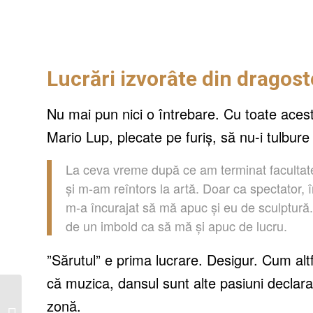
Lucrări izvorâte din dragost
Nu mai pun nici o întrebare. Cu toate aces
Mario Lup, plecate pe furiș, să nu-i tulbure 
La ceva vreme după ce am terminat facultatea
și m-am reîntors la artă. Doar ca spectator, 
m-a încurajat să mă apuc și eu de sculptur
de un imbold ca să mă și apuc de lucru.
”Sărutul” e prima lucrare. Desigur. Cum altf
că muzica, dansul sunt alte pasiuni declarat
Margareta Tătăruş, sau
zonă.
despre cum poate un