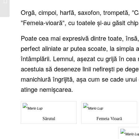
om transforma
biblioteca într-o...
Orgă, cimpoi, harfă, saxofon, trompetă, ”C
”Femeia-vioară”, cu toatele și-au găsit chip
Poate cea mai expresivă dintre toate, însă,
perfect aliniate ar putea scoate, la simpla a
întâmplării. Lemnul, așezat cu grijă în cea 
acestuia să deseneze linii nefirești pe dege
manichiură îngrijită, așa cum se cade unui 
atinge nemișcarea.
Sărutul
Femeia Vioară