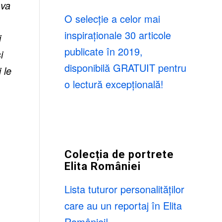
mva
O selecție a celor mai
inspiraționale 30 articole
i
publicate în 2019,
i
disponibilă GRATUIT pentru
 le
o lectură excepțională!
Colecția de portrete
Elita României
Lista tuturor personalităților
care au un reportaj în Elita
României!