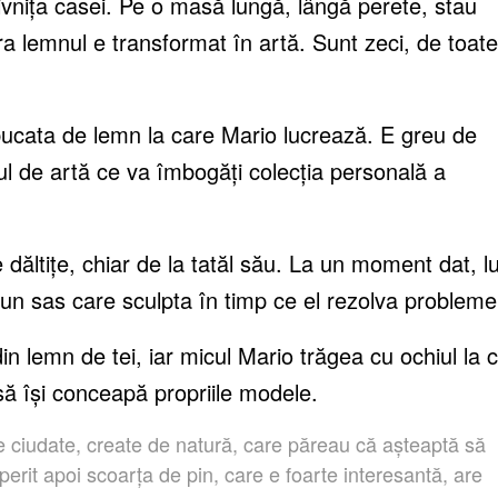
ivnița casei. Pe o masă lungă, lângă perete, stau
ora lemnul e transformat în artă. Sunt zeci, de toate
bucata de lemn la care Mario lucrează. E greu de
l de artă ce va îmbogăți colecția personală a
e dăltițe, chiar de la tatăl său. La un moment dat, l
 un sas care sculpta în timp ce el rezolva probleme
in lemn de tei, iar micul Mario trăgea cu ochiul la 
ă își conceapă propriile modele.
e ciudate, create de natură, care păreau că așteaptă să
erit apoi scoarța de pin, care e foarte interesantă, are