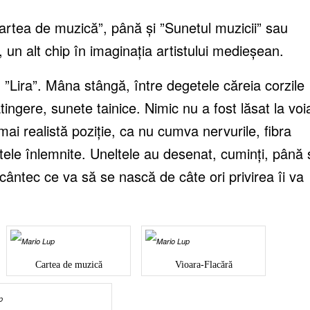
artea de muzică”, până și ”Sunetul muzicii” sau
, un alt chip în imaginația artistului medieșean.
 ”Lira”. Mâna stângă, între degetele căreia corzile
tingere, sunete tainice. Nimic nu a fost lăsat la voi
mai realistă poziție, ca nu cumva nervurile, fibra
tele înlemnite. Uneltele au desenat, cuminți, până 
cântec ce va să se nască de câte ori privirea îi va
Cartea de muzică
Vioara-Flacără