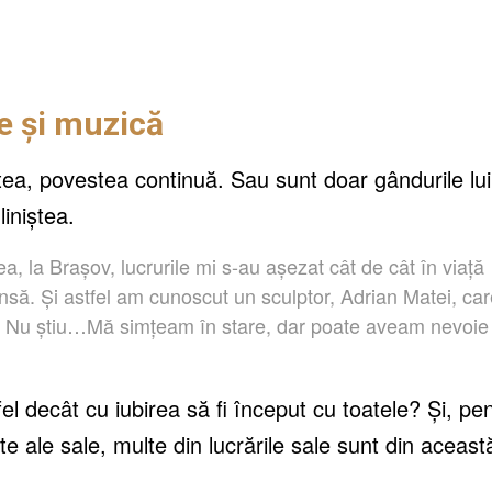
e și muzică
tea, povestea continuă. Sau sunt doar gândurile lui
liniștea.
, la Brașov, lucrurile mi s-au așezat cât de cât în viață
însă. Și astfel am cunoscut un sculptor, Adrian Matei, ca
ă. Nu știu…Mă simțeam în stare, dar poate aveam nevoie
el decât cu iubirea să fi început cu toatele? Și, pe
e ale sale, multe din lucrările sale sunt din aceast