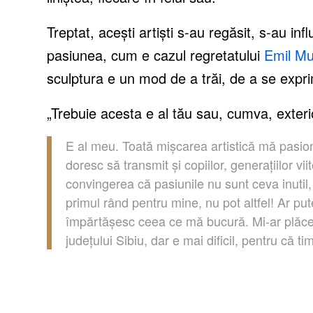
Treptat, acești artiști s-au regăsit, s-au infl
pasiunea, cum e cazul regretatului
Emil M
sculptura e un mod de a trăi, de a se expr
„Trebuie acesta e al tău sau, cumva, exterio
E al meu. Toată mișcarea artistică mă pasion
doresc să transmit și copiilor, generațiilor vi
convingerea că pasiunile nu sunt ceva inutil,
primul rând pentru mine, nu pot altfel! Ar pu
împărtășesc ceea ce mă bucură. Mi-ar plăcea 
județului Sibiu, dar e mai dificil, pentru că ti