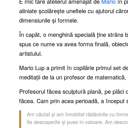
E mic tare atelierul amenajat de
Mario
în p
aliniate școlărește uneltele cu ajutorul căr
dimensiunile și formele.
În capăt, o menghină specială ține strâns 
spus ce nume va avea forma finală, obiectu
artistului.
Mario Lup a primit în copilărie primul set d
meditații de la un profesor de matematică,
Profesorul făcea sculptură plană, pe plăci d
făcea. Cam prin acea perioadă, a început s
Am căutat și am înnobilat rădăcinile cu form
fie descoperite și puse în valoare. Am descop