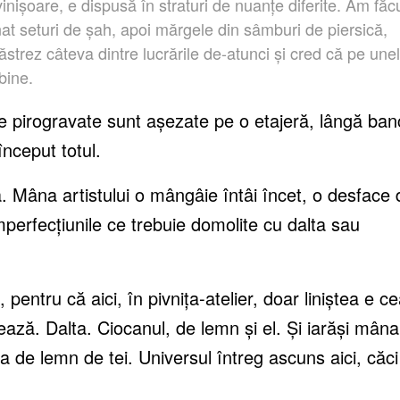
inișoare, e dispusă în straturi de nuanțe diferite. Am făc
nat seturi de șah, apoi mărgele din sâmburi de piersică,
strez câteva dintre lucrările de-atunci și cred că pe une
bine.
cte pirogravate sunt așezate pe o etajeră, lângă ban
nceput totul.
 Mâna artistului o mângâie întâi încet, o desface 
mperfecțiunile ce trebuie domolite cu dalta sau
entru că aici, în pivnița-atelier, doar liniștea e c
rează. Dalta. Ciocanul, de lemn și el. Și iarăși mâna
a de lemn de tei. Universul întreg ascuns aici, căci