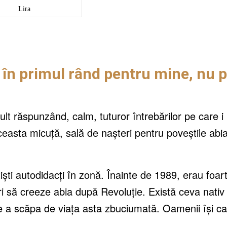
Lira
 în primul rând pentru mine, nu 
ult răspunzând, calm, tuturor întrebărilor pe care i 
easta micuță, sală de nașteri pentru poveștile abi
iști autodidacți în zonă. Înainte de 1989, erau foar
beri să creeze abia după Revoluție. Există ceva nativ
e a scăpa de viața asta zbuciumată. Oamenii își c