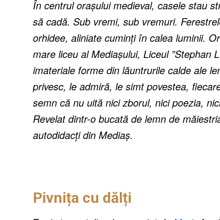
În centrul orașului medieval, casele stau s
să cadă. Sub vremi, sub vremuri. Ferestrele
orhidee, aliniate cuminți în calea luminii. O
mare liceu al Mediașului, Liceul ”Stephan L
imateriale forme din lăuntrurile calde ale lem
privesc, le admiră, le simt povestea, fiecare 
semn că nu uită nici zborul, nici poezia, nic
Revelat dintr-o bucată de lemn de măiestria l
autodidacți din Mediaș.
Pivnița cu dălți