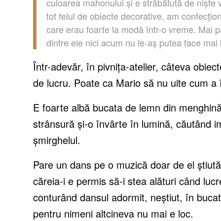
culoarea mahonului și e străbătută de niște v
tot felul de obiecte decorative, am confecțio
care erau foarte la modă într-o vreme. Mai pă
dintre ele nici acum nu le-aș putea face mai 
Într-adevăr, în pivnița-atelier, câteva obie
de lucru. Poate ca Mario să nu uite cum a î
E foarte albă bucata de lemn din menghină.
strânsură și-o învârte în lumină, căutând i
șmirghelul.
Pare un dans pe o muzică doar de el știută, p
căreia-i e permis să-i stea alături când luc
conturând dansul adormit, neștiut, în bucat
pentru nimeni altcineva nu mai e loc.