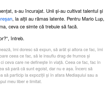
uențat, s-au încurajat. Unii și-au cultivat talentul și
ureșan
, la alții au rămas latente. Pentru Mario Lup,
ima, ceva ce simte că trebuie să facă.
r?”, întreb.
ează, îmi doresc să expun, să arăt și altora ce fac, îmi
itoare ceea ce fac, să le insuflu drag de frumos și
 ci ceva care ne definește în viață. Ceea ce fac, fac în
tea să pară că sunt egoist, dar nu e așa. Încerc să
să particip la expoziții și în afara Mediașului sau a
mpul meu liber e limitat.