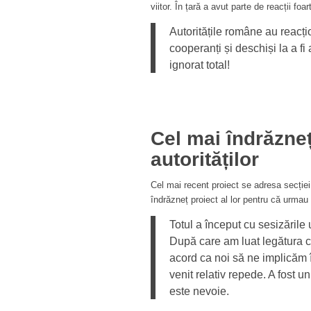
viitor. În țară a avut parte de reacții foa
Autoritățile române au reacțion
cooperanți și deschiși la a fi 
ignorat total!
Cel mai îndrăzneț
autorităților
Cel mai recent proiect se adresa secției 
îndrăzneț proiect al lor pentru că urmau s
Totul a început cu sesizările
După care am luat legătura c
acord ca noi să ne implicăm
venit relativ repede. A fost u
este nevoie.