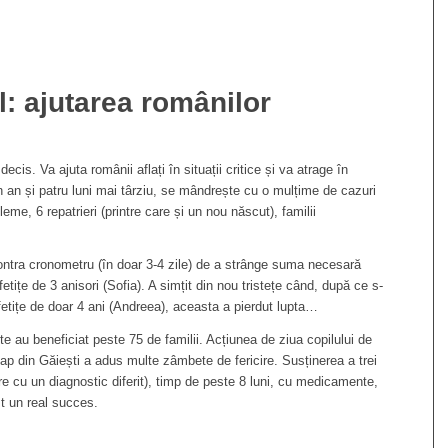
: ajutarea românilor
is. Va ajuta românii aflați în situații critice și va atrage în
n an și patru luni mai târziu, se mândrește cu o mulțime de cazuri
leme, 6 repatrieri (printre care și un nou născut), familii
ontra cronometru (în doar 3-4 zile) de a strânge suma necesară
etițe de 3 anisori (Sofia). A simțit din nou tristețe când, după ce s-
etițe de doar 4 ani (Andreea), aceasta a pierdut lupta…
te au beneficiat peste 75 de familii. Acțiunea de ziua copilului de
ap din Găiești a adus multe zâmbete de fericire. Susținerea a trei
re cu un diagnostic diferit), timp de peste 8 luni, cu medicamente,
st un real succes.