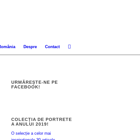
 România
Despre
Contact
URMĂREȘTE-NE PE
FACEBOOK!
COLECȚIA DE PORTRETE
A ANULUI 2019!
O selecție a celor mai
inspiraționale 30 articole