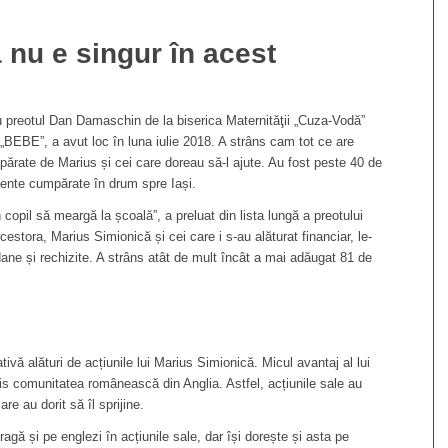
 nu e singur în acest
cu preotul Dan Damaschin de la biserica Maternităţii „Cuza-Vodă”
„BEBE”, a avut loc în luna iulie 2018. A strâns cam tot ce are
părate de Marius și cei care doreau să-l ajute. Au fost peste 40 de
imente cumpărate în drum spre Iași.
 copil să meargă la școală”, a preluat din lista lungă a preotului
tora, Marius Simionică și cei care i s-au alăturat financiar, le-
ane și rechizite. A strâns atât de mult încât a mai adăugat 81 de
ativă alături de acțiunile lui Marius Simionică. Micul avantaj al lui
tis comunitatea românească din Anglia. Astfel, acțiunile sale au
e au dorit să îl sprijine.
tragă și pe englezi în acțiunile sale, dar își dorește și asta pe