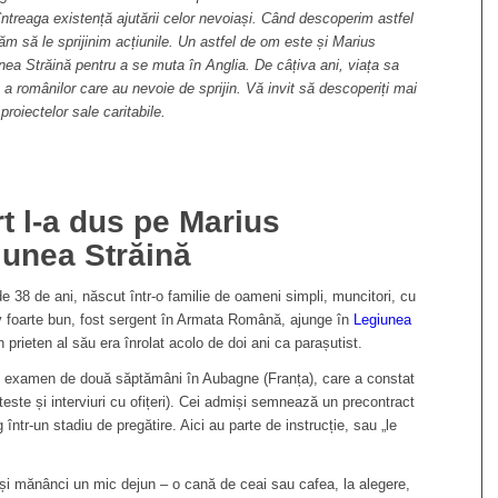
 întreaga existență ajutării celor nevoiași. Când descoperim astfel
m să le sprijinim acțiunile. Un astfel de om este și Marius
nea Străină pentru a se muta în Anglia. De câțiva ani, viața sa
re a românilor care au nevoie de sprijin. Vă invit să descoperiți mai
proiectelor sale caritabile.
t l-a dus pe Marius
iunea Străină
 38 de ani, născut într-o familie de oameni simpli, muncitori, cu
tiv foarte bun, fost sergent în Armata Română, ajunge în
Legiunea
 prieten al său era înrolat acolo de doi ani ca parașutist.
un examen de două săptămâni în Aubagne (Franța), care a constat
(teste și interviuri cu ofițeri). Cei admiși semnează un precontract
g într-un stadiu de pregătire. Aici au parte de instrucție, sau „le
ti și mănânci un mic dejun – o cană de ceai sau cafea, la alegere,