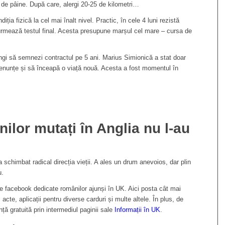
 de pâine. După care, alergi 20-25 de kilometri…
ia fizică la cel mai înalt nivel. Practic, în cele 4 luni rezistă
, urmează testul final. Acesta presupune marșul cel mare – cursa de
ungi să semnezi contractul pe 5 ani. Marius Simionică a stat doar
renunțe și să înceapă o viață nouă. Acesta a fost momentul în
lor mutați în Anglia nu l-au
 schimbat radical direcția vieții. A ales un drum anevoios, dar plin
u.
pe facebook dedicate românilor ajunși în UK. Aici posta cât mai
 acte, aplicații pentru diverse carduri și multe altele. În plus, de
ță gratuită prin intermediul paginii sale
Informații în UK
.