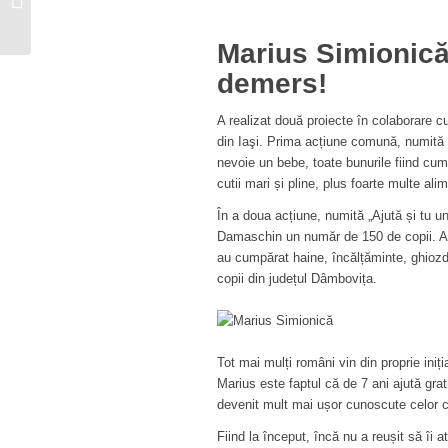
drumul spre Guinness
Book cu pânza de...
Marius Simionică
demers!
A realizat două proiecte în colaborare 
din Iaşi. Prima acțiune comună, numită 
nevoie un bebe, toate bunurile fiind cum
cutii mari și pline, plus foarte multe al
În a doua acțiune, numită „Ajută și tu un
Damaschin un număr de 150 de copii. Aces
au cumpărat haine, încălțăminte, ghiozd
copii din județul Dâmbovița.
Tot mai mulți români vin din proprie iniți
Marius este faptul că de 7 ani ajută gra
devenit mult mai ușor cunoscute celor car
Fiind la început, încă nu a reușit să îi a