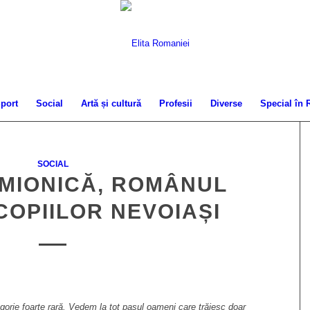
port
Social
Artă și cultură
Profesii
Diverse
Special în
SOCIAL
IMIONICĂ, ROMÂNUL
COPIILOR NEVOIAȘI
gorie foarte rară. Vedem la tot pasul oameni care trăiesc doar