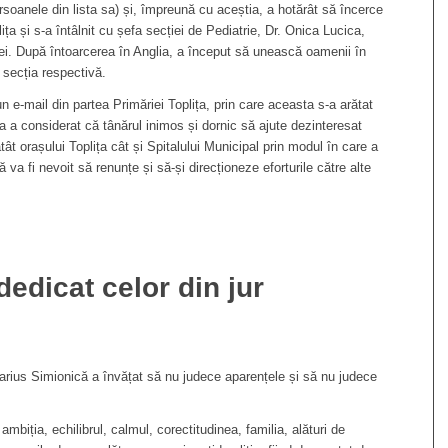
rsoanele din lista sa) și, împreună cu aceștia, a hotărât să încerce
ța și s-a întâlnit cu șefa secției de Pediatrie, Dr. Onica Lucica,
 ei. După întoarcerea în Anglia, a început să unească oamenii în
 secția respectivă.
n e-mail din partea Primăriei Toplița, prin care aceasta s-a arătat
a a considerat că tânărul inimos și dornic să ajute dezinteresat
atât orașului Toplița cât și Spitalului Municipal prin modul în care a
a fi nevoit să renunțe și să-și direcționeze eforturile către alte
dedicat celor din jur
Marius Simionică a învățat să nu judece aparențele și să nu judece
 ambiția, echilibrul, calmul, corectitudinea, familia, alături de