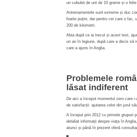
un cubuleț de unt de 10 grame și o felie
Antrenamentele sunt extreme și duc condiț
foarte puțini, dar pentru cei care o fac
200 de kilometri.
Abia după ce ai trecut și acest test, aj
un an în legiune, după care a decis să 
care a ajuns în Anglia.
Problemele români
lăsat indiferent
De aici a început momentul zero care i-a
de satisfacții: ajutarea celor din jurul să
A început prin 2012 cu primele grupuri 
detaliat informații despre viața în Anglia,
atunci și până în prezent oferă consultan