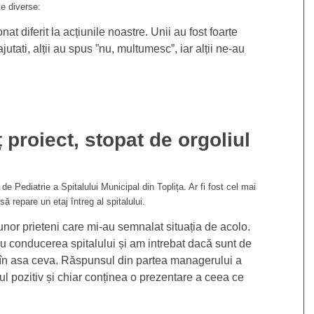
rte diverse:
at diferit la acțiunile noastre. Unii au fost foarte
ajutati, alții au spus ”nu, multumesc”, iar alții ne-au
 proiect, stopat de orgoliul
de Pediatrie a Spitalului Municipal din Toplița. Ar fi fost cel mai
ă repare un etaj întreg al spitalului.
 unor prieteni care mi-au semnalat situația de acolo.
u conducerea spitalului și am intrebat dacă sunt de
 în asa ceva. Răspunsul din partea managerului a
nul pozitiv și chiar conținea o prezentare a ceea ce