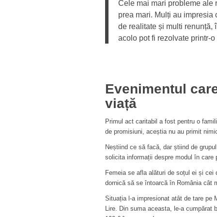
Cele mai mari probleme ale ro
prea mari. Mulți au impresia 
de realitate și multi renunță
acolo pot fi rezolvate printr-
Evenimentul care 
viață
Primul act caritabil a fost pentru o fa
de promisiuni, aceștia nu au primit nimic
Neștiind ce să facă, dar știind de grupul
solicita informații despre modul în care
Femeia se afla alături de soțul ei și cei 
dornică să se întoarcă în România cât m
Situația l-a impresionat atât de tare pe 
Lire. Din suma aceasta, le-a cumpărat b