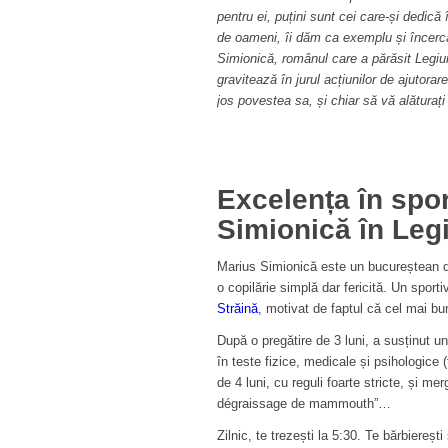
pentru ei, puțini sunt cei care-și dedică
de oameni, îi dăm ca exemplu și încercă
Simionică, românul care a părăsit Legiu
gravitează în jurul acțiunilor de ajutora
jos povestea sa, și chiar să vă alăturați 
Excelența în spor
Simionică în Leg
Marius Simionică este un bucureștean de
o copilărie simplă dar fericită. Un spor
Străină
, motivat de faptul că cel mai bun
După o pregătire de 3 luni, a susținut 
în teste fizice, medicale și psihologice 
de 4 luni, cu reguli foarte stricte, și mer
dégraissage de mammouth”…
Zilnic, te trezești la 5:30. Te bărbiereș