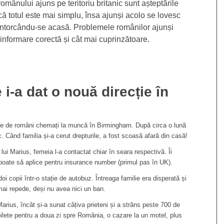
mânului ajuns pe teritoriu britanic sunt așteptările
că totul este mai simplu, însa ajunși acolo se lovesc
, întorcându-se acasă. Problemele românilor ajunși
o informare corectă și cât mai cuprinzătoare.
i-a dat o nouă direcție în
milie de români chemați la muncă în Birmingham. După circa o lună
. Când familia și-a cerut drepturile, a fost scoasă afară din casă!
 lui Marius, femeia l-a contactat chiar în seara respectivă. Îi
 poate să aplice pentru insurance number (primul pas în UK).
doi copii într-o stație de autobuz. Întreaga familie era disperată și
ai repede, deși nu avea nici un ban.
Marius, încât și-a sunat câțiva prieteni și a strâns peste 700 de
ilete pentru a doua zi spre România, o cazare la un motel, plus