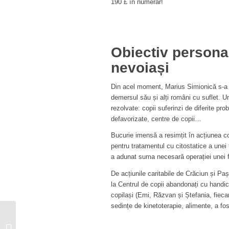
190 £ în numerar!
Obiectiv personal
nevoiași
Din acel moment, Marius Simionică s-a dec
demersul său și alți români cu suflet. U
rezolvate: copii suferinzi de diferite prob
defavorizate, centre de copii…
Bucurie imensă a resimțit în acțiunea c
pentru tratamentul cu citostatice a unei f
a adunat suma necesară operației unei f
De acțiunile caritabile de Crăciun și Paș
la Centrul de copii abandonați cu handic
copilași (Emi, Răzvan și Ștefania, fieca
sedințe de kinetoterapie, alimente, a fo
Sculptorul Emil
Mureșan și-a țesut