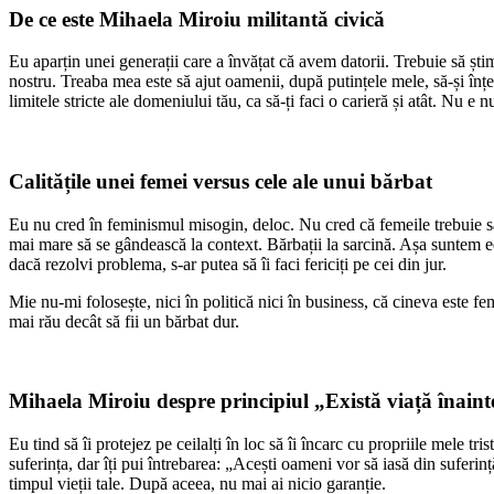
De ce este Mihaela Miroiu militantă civică
Eu aparțin unei generații care a învățat că avem datorii. Trebuie să știm
nostru. Treaba mea este să ajut oamenii, după putințele mele, să-și înțel
limitele stricte ale domeniului tău, ca să-ți faci o carieră și atât. Nu e n
Calitățile unei femei versus cele ale unui bărbat
Eu nu cred în feminismul misogin, deloc. Nu cred că femeile trebuie să
mai mare să se gândească la context. Bărbații la sarcină. Așa suntem ed
dacă rezolvi problema, s-ar putea să îi faci fericiți pe cei din jur.
Mie nu-mi folosește, nici în politică nici în business, că cineva este fe
mai rău decât să fii un bărbat dur.
Mihaela Miroiu despre principiul „Există viață înain
Eu tind să îi protejez pe ceilalți în loc să îi încarc cu propriile mele tr
suferința, dar îți pui întrebarea: „Acești oameni vor să iasă din suferinț
timpul vieții tale. După aceea, nu mai ai nicio garanție.