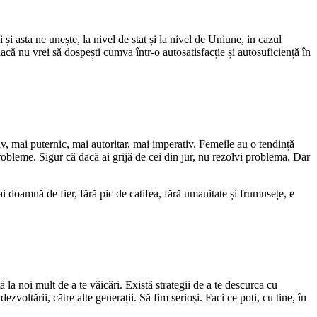
și asta ne unește, la nivel de stat și la nivel de Uniune, in cazul
dacă nu vrei să dospești cumva într-o autosatisfacție și autosuficiență în
, mai puternic, mai autoritar, mai imperativ. Femeile au o tendință
robleme. Sigur că dacă ai grijă de cei din jur, nu rezolvi problema. Dar
ai doamnă de fier, fără pic de catifea, fără umanitate și frumusețe, e
tă la noi mult de a te văicări. Există strategii de a te descurca cu
zvoltării, către alte generații. Să fim serioși. Faci ce poți, cu tine, în