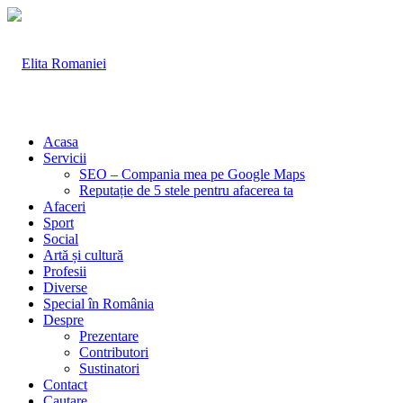
Acasa
Servicii
SEO – Compania mea pe Google Maps
Reputație de 5 stele pentru afacerea ta
Afaceri
Sport
Social
Artă și cultură
Profesii
Diverse
Special în România
Despre
Prezentare
Contributori
Sustinatori
Contact
Cautare