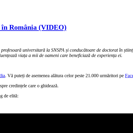
ui în România (VIDEO)
profesoară universitară la SNSPA și conducătoare de doctorat în științe 
nfluențează viața a mii de oameni care beneficiază de experiența ei.
dia
. Vă puteți de asemenea alătura celor peste 21.000 urmăritori pe
Fac
spre credințele care o ghidează.
g de elită: