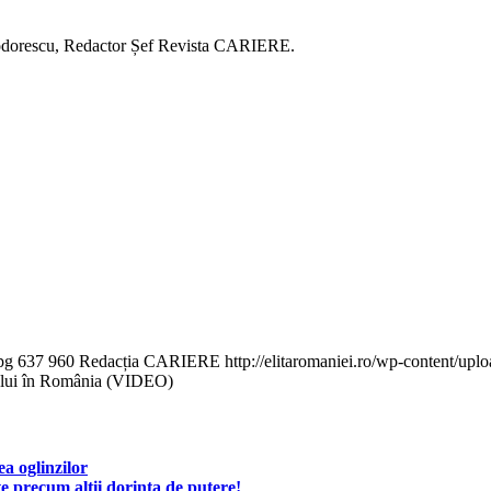
 Teodorescu, Redactor Șef Revista CARIERE.
pg
637
960
Redacția CARIERE
http://elitaromaniei.ro/wp-content/u
mului în România (VIDEO)
a oglinzilor
e precum alții dorința de putere!