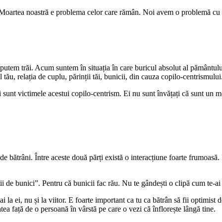
” Moartea noastră e problema celor care rămân. Noi avem o problemă cu m
putem trăi. Acum suntem în situația în care buricul absolut al pământului
tău, relația de cuplu, părinții tăi, bunicii, din cauza copilo-centrismului
sunt victimele acestui copilo-centrism. Ei nu sunt învățați că sunt un mem
 de bătrâni. Între aceste două părți există o interacțiune foarte frumoasă. 
de bunici”. Pentru că bunicii fac rău. Nu te gândești o clipă cum te-ai si
a ei, nu și la viitor. E foarte important ca tu ca bătrân să fii optimist d
itatea față de o persoană în vârstă pe care o vezi că înflorește lângă tine.