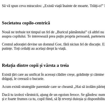
Să vă spun ceva miraculos: „Există viață înainte de moarte. Trăiți-o!
Societatea copilo-centrică
Nouă ne trebuie tot timpul un fel de „Buricul pământului” că altfel nu 
asupra copilului. Te interesează prea puțin propria persoană, partenerul 
Centrul adorației devine un domnul Goe, fără niciun fel de discuție. Ei 
putințe. Toți ceilalți au același drept la viață.
Relația dintre copii și vârsta a treia
Există țări care au unificat în aceeași clădire creșe, grădinițe și cămine
drăguți, le creează o bucurie.
Acum există strategiile parentale care se cheamă „Hai să izolăm părinții 
Dacă tu izolezi vârstnicii, ajung de un egoism feroce. Se gândesc numai l
și e foarte frumos ca tu, copil fiind, să îți reverși duioșia și disponibil