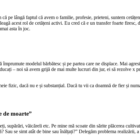
 că pe lângă faptul că avem o familie, profesie, prieteni, suntem cetățeni 
eagă acest rol de cetățeni activi. Eu cred că e un transfer foarte firesc, 
umai asta în joc.
 împrumute modelul bărbătesc și pe partea care ne displace. Mai agresiv
ucați – noi să avem grijă de mai multe lucruri din jur, ei să rezolve x p
meie fizic, dacă nu e și substanțial. Dacă tu vii ca doamnă de fier și num
te de moarte”
isteți, supărări, văicăreli etc. Pe mine mă scoate din sărite plăcerea cultiva
ă? Sau se simt atât de bine sau înălțați?” Delegăm problema realizării, a de