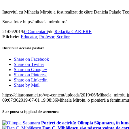
Interviul cu Mihaela Miroiu a fost realizat de către Daniela Palade
Sursa foto: http://mihaela.miroiu.ro/
21/06/2019
/
0 Comentarii
/
de
Redacția CARIERE
Etichete:
Educator
,
Profesor
,
Scriitor
Distribuie această postare
Share on Facebook
Share on Twitter
Share on Google+
Share on Pinterest
Share on Linkedin
Share by Mail
https://elitaromaniei.ro/wp-content/uploads/2019/06/Mihaela_miroiu.j
09:07:36
2019-07-01 19:08:36
Mihaela Miroiu, o pionieră a feminis
S-ar putea sa iți placă de asemenea
Portret de actriță: Olimpia Săpunaru, în lume
Dan C. Mihăilescu și-a păstrat voința de cart