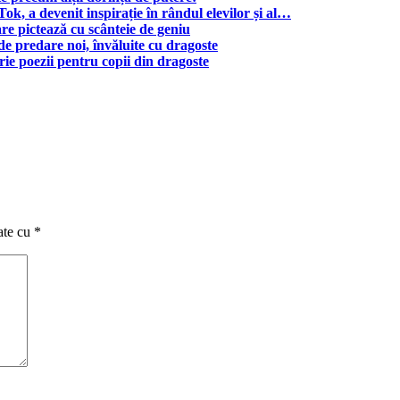
ok, a devenit inspirație în rândul elevilor și al…
re pictează cu scânteie de geniu
e predare noi, învăluite cu dragoste
ie poezii pentru copii din dragoste
ate cu
*