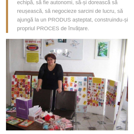
echipă, să fie autonomi, să-și dorească să
reușească, să negocieze sarcini de lucru, să
ajungă la un PRODUS așteptat, construindu-și
propriul PROCES de învățare.