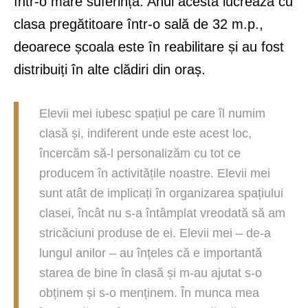
într-o mare suferință. Anul acesta lucrează cu
clasa pregătitoare într-o sală de 32 m.p.,
deoarece școala este în reabilitare și au fost
distribuiți în alte clădiri din oraș.
Elevii mei iubesc spațiul pe care îl numim
clasă și, indiferent unde este acest loc,
încercăm să-l personalizăm cu tot ce
producem în activitățile noastre. Elevii mei
sunt atât de implicați în organizarea spațiului
clasei, încât nu s-a întâmplat vreodată să am
stricăciuni produse de ei. Elevii mei – de-a
lungul anilor – au înțeles că e importantă
starea de bine în clasă și m-au ajutat s-o
obținem și s-o menținem. În munca mea