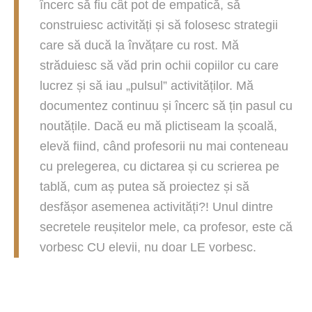
încerc să fiu cât pot de empatică, să
construiesc activități și să folosesc strategii
care să ducă la învățare cu rost. Mă
străduiesc să văd prin ochii copiilor cu care
lucrez și să iau „pulsul” activităților. Mă
documentez continuu și încerc să țin pasul cu
noutățile. Dacă eu mă plictiseam la școală,
elevă fiind, când profesorii nu mai conteneau
cu prelegerea, cu dictarea și cu scrierea pe
tablă, cum aș putea să proiectez și să
desfășor asemenea activități?! Unul dintre
secretele reușitelor mele, ca profesor, este că
vorbesc CU elevii, nu doar LE vorbesc.