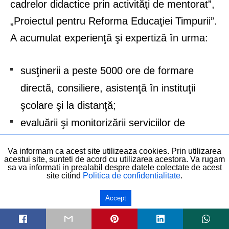
cadrelor didactice prin activităţi de mentorat”,
„Proiectul pentru Reforma Educaţiei Timpurii”.
A acumulat experienţă şi expertiză în urma:
susţinerii a peste 5000 ore de formare
directă, consiliere, asistenţă în instituţii
şcolare şi la distanţă;
evaluării şi monitorizării serviciilor de
educaţie din peste 250 de grădiniţe, şcoli
Va informam ca acest site utilizeaza cookies. Prin utilizarea
gimnaziale, primare, de arte şi meserii,
acestui site, sunteti de acord cu utilizarea acestora. Va rugam
sa va informati in prealabil despre datele colectate de acest
grupuri şcolare, licee;
site citind
Politica de confidentialitate
.
desfășurării de activităţi profesionale
Accept
directe cu peste 3000 de cadre didactice
din România;