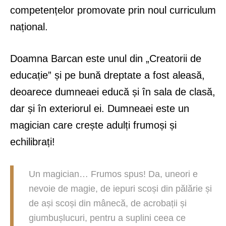
competențelor promovate prin noul curriculum
național.
Doamna Barcan este unul din „Creatorii de
educație” și pe bună dreptate a fost aleasă,
deoarece dumneaei educă și în sala de clasă,
dar și în exteriorul ei. Dumneaei este un
magician care crește adulți frumoși și
echilibrați!
Un magician… Frumos spus! Da, uneori e
nevoie de magie, de iepuri scoși din pălărie și
de ași scoși din mânecă, de acrobații și
giumbușlucuri, pentru a suplini ceea ce