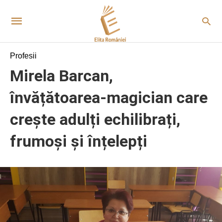
Profesii
Mirela Barcan,
învățătoarea-magician care
crește adulți echilibrați,
frumoși și înțelepți