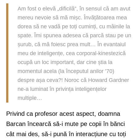
Am fost o elevă „dificilă”, în sensul că am avut
mereu nevoie să mă mișc. Învățătoarea mea
dorea să ne vadă pe toți cuminți, cu mâinile la
spate. Îmi spunea adesea că parcă stau pe un
șurub, că mă foiesc prea mult… În evantaiul
meu de inteligențe, cea corporal-kinestezică
ocupă un loc important, dar cine știa la
momentul acela (la începutul anilor ’70)
despre așa ceva?! Noroc că Howard Gardner
ne-a luminat în privința inteligențelor
multiple…
Privind ca profesor acest aspect, doamna
Barcan încearcă să-i mute pe copii în bănci
cât mai des, să-i pună în interacțiune cu toți