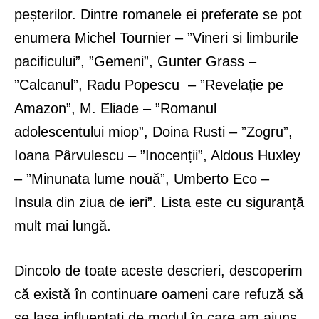
peșterilor. Dintre romanele ei preferate se pot
enumera Michel Tournier – ”Vineri si limburile
pacificului”, ”Gemeni”, Gunter Grass –
”Calcanul”, Radu Popescu – ”Revelație pe
Amazon”, M. Eliade – ”Romanul
adolescentului miop”, Doina Rusti – ”Zogru”,
Ioana Pârvulescu – ”Inocenții”, Aldous Huxley
– ”Minunata lume nouă”, Umberto Eco –
Insula din ziua de ieri”. Lista este cu siguranță
mult mai lungă.
Dincolo de toate aceste descrieri, descoperim
că există în continuare oameni care refuză să
se lase influențați de modul în care am ajuns