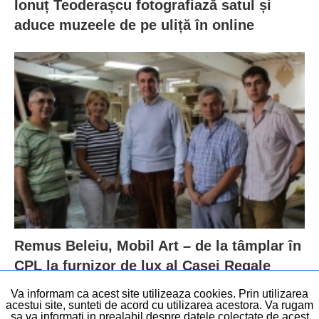
Ionuț Teoderașcu fotografiază satul și
aduce muzeele de pe uliță în online
Remus Beleiu, Mobil Art – de la tâmplar în
CPL la furnizor de lux al Casei Regale
Va informam ca acest site utilizeaza cookies. Prin utilizarea
acestui site, sunteti de acord cu utilizarea acestora. Va rugam
sa va informati in prealabil despre datele colectate de acest