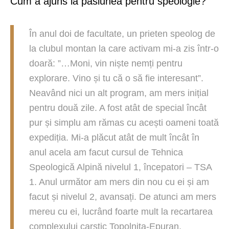
Cum a ajuns la pasiunea pentru speologie?
În anul doi de facultate, un prieten speolog de
la clubul montan la care activam mi-a zis într-o
doară: ”…Moni, vin niște nemți pentru
explorare. Vino și tu că o să fie interesant”.
Neavând nici un alt program, am mers inițial
pentru două zile. A fost atât de special încât
pur și simplu am rămas cu acești oameni toată
expediția. Mi-a plăcut atât de mult încât în
anul acela am facut cursul de Tehnica
Speologică Alpină nivelul 1, începatori – TSA
1. Anul următor am mers din nou cu ei și am
facut și nivelul 2, avansați. De atunci am mers
mereu cu ei, lucrând foarte mult la recartarea
complexului carstic Topolnița-Epuran,