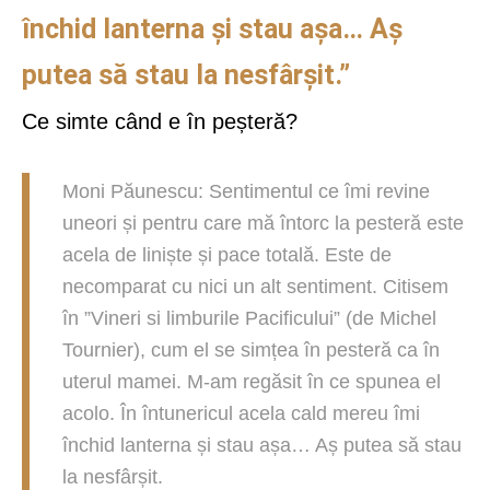
închid lanterna
și stau
așa…
Aș
putea s
ă stau la nesfârșit
.”
Ce simte când e în peșteră?
Moni Păunescu: Sentimentul ce îmi revine
uneori și pentru care mă întorc la pesteră este
acela de liniște și pace totală. Este de
necomparat cu nici un alt sentiment. Citisem
în ”Vineri si limburile Pacificului” (de Michel
Tournier), cum el se simțea în pesteră ca în
uterul mamei. M-am regăsit în ce spunea el
acolo. În întunericul acela cald mereu îmi
închid lanterna și stau așa… Aș putea să stau
la nesfârșit.