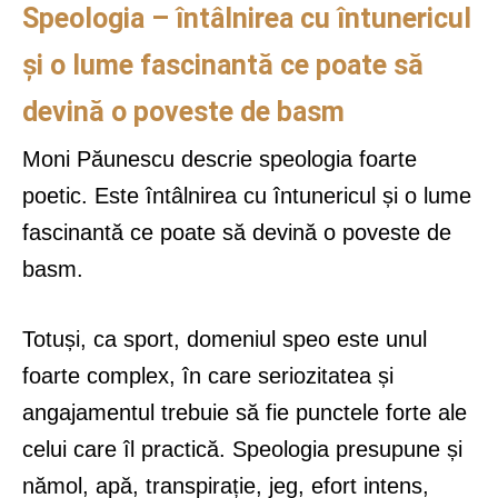
Speologia – întâlnirea cu
întunericul
și o lume fascinant
ă ce poate s
ă
devin
ă o poveste de basm
Moni Păunescu descrie speologia foarte
poetic. Este întâlnirea cu întunericul și o lume
fascinantă ce poate să devină o poveste de
basm.
Totuși, ca sport, domeniul speo este unul
foarte complex, în care seriozitatea și
angajamentul trebuie să fie punctele forte ale
celui care îl practică. Speologia presupune și
nămol, apă, transpirație, jeg, efort intens,