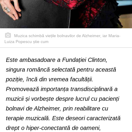
Muzica schimbă viețile bolnavilor de Alzheimer, iar Maria-
Luiza Popescu știe cum
Este ambasadoare a Fundației Clinton,
singura româncă selectată pentru această
poziție, încă din vremea facultății.
Promovează importanța transdisciplinară a
muzicii și vorbește despre lucrul cu pacienți
bolnavi de Alzheimer, prin reabilitare cu
terapie muzicală. Este deseori caracterizată
drept o hiper-conectantă de oameni,