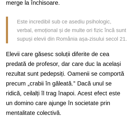
merge la închisoare.
Este incredibil sub ce asediu psihologic,
verbal, emoțional și de multe ori fizic încă sunt
supuși elevii din România așa-zisului secol 21.
Elevii care găsesc soluții diferite de cea
predată de profesor, dar care duc la același
rezultat sunt pedepsiți. Oamenii se comportă
precum „crabii în găleată.” Dacă unul se
ridică, ceilalți îl trag înapoi. Acest efect este
un domino care ajunge în societate prin
mentalitate colectivă.