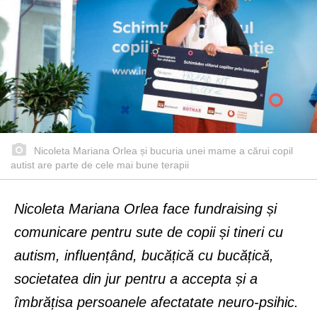
Nicoleta Mariana Orlea și bucuria unei mame a cărui copil
autist are parte de cele mai bune terapii
Nicoleta Mariana Orlea face fundraising și
comunicare pentru sute de copii și tineri cu
autism, influențând, bucățică cu bucățică,
societatea din jur pentru a accepta și a
îmbrățisa persoanele afectatate neuro-psihic.