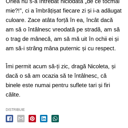
Orlea nu s-a întrebat niciodată „de ce tocmai
mie?!”, ci a îmbrățișat fiecare zi și i-a adăugat
culoare. Zace atâta forță în ea, încât dacă
am să o întâlnesc vreodată pe stradă, am să
o trag de mânecă, am să mă uit în ochii ei și
am să-i strâng mâna puternic și cu respect.
Îmi permit acum să-ți zic, dragă Nicoleta, și
dacă o să am ocazia să te întâlnesc, că
binele este numai pentru suflete tari și firi
călite.
DISTRIBUIE