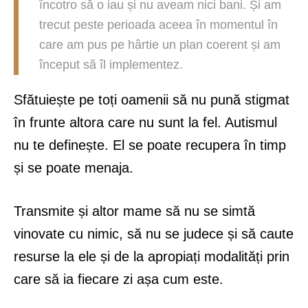
încotro să o iau și nu aveam nici bani. Și am
trecut peste perioada aceea în momentul în
care am pus pe hârtie un plan coerent și am
început să îl implementez.
Sfătuiește pe toți oamenii să nu pună stigmat
în frunte altora care nu sunt la fel. Autismul
nu te definește. El se poate recupera în timp
și se poate menaja.
Transmite și altor mame să nu se simtă
vinovate cu nimic, să nu se judece și să caute
resurse la ele și de la apropiați modalități prin
care să ia fiecare zi așa cum este.