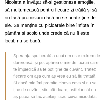
Nicoleta a învățat să-și gestioneze emoțiile,
să mulțumească pentru fiecare zi trăită și să
nu facă promisiuni dacă nu se poate ține de
ele. Se menține cu picioarele bine înfipte în
pământ și acolo unde crede că nu îi este
locul, nu se bagă.
Speranța spulberată a unui om este extrem de
dureroasă, și pot apărea o mie de lucruri care
te împiedică să te poți ține de cuvânt. Tratez
fiecare om așa cum aș vrea eu să fiu tratată.
Și dacă mie îmi promite cineva ceva și nu se
ține de cuvânt, știu cât doare, astfel încât nu
aș putea să fac același lucru cuiva niciodată.