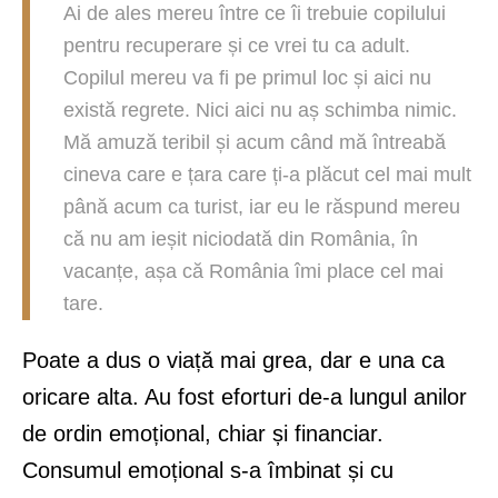
Ai de ales mereu între ce îi trebuie copilului
pentru recuperare și ce vrei tu ca adult.
Copilul mereu va fi pe primul loc și aici nu
există regrete. Nici aici nu aș schimba nimic.
Mă amuză teribil și acum când mă întreabă
cineva care e țara care ți-a plăcut cel mai mult
până acum ca turist, iar eu le răspund mereu
că nu am ieșit niciodată din România, în
vacanțe, așa că România îmi place cel mai
tare.
Poate a dus o viață mai grea, dar e una ca
oricare alta. Au fost eforturi de-a lungul anilor
de ordin emoțional, chiar și financiar.
Consumul emoțional s-a îmbinat și cu