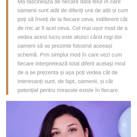
Mă fascinează de fiecare dată felul în care
oamenii sunt atât de diferiți unii de alții și cum
poți să înveți de la fiecare ceva, indiferent cât
de mic ar fi acel ceva. Cel mai ușor mod de a
vedea acest lucru este atunci când rogi doi
oameni să se prezinte folosind aceeași
schemă. Prin simplul mod în care vezi cum
fiecare interpretează total diferit același mod
de a se prezenta și așa poți vedea cât de
interesanți sunt, de fapt, oamenii, și cât
potențial pentru miracole existe în fiecare.