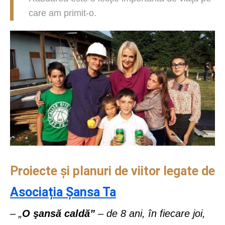
care am primit-o.
Proiecte și planuri de viitor legate de
Asociația Șansa Ta
– „
O şansă caldă”
– de 8 ani, în fiecare joi,