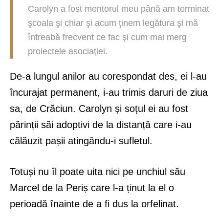
Carolyn a fost mentorul meu până am terminat
şcoala şi chiar şi acum ţinem legătura şi mă
întreabă frecvent ce fac şi cum mai merg
proiectele asociaţiei.
De-a lungul anilor au corespondat des, ei l-au
încurajat permanent, i-au trimis daruri de ziua
sa, de Crăciun. Carolyn și soțul ei au fost
părinții săi adoptivi de la distanță care i-au
călăuzit pașii atingându-i sufletul.
Totuși nu îl poate uita nici pe unchiul său
Marcel de la Periș care l-a ținut la el o
perioadă înainte de a fi dus la orfelinat.