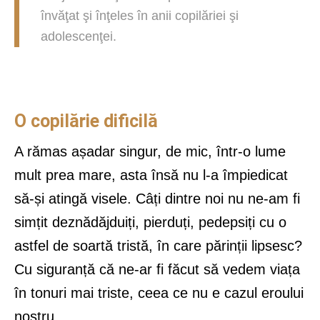
învăţat şi înţeles în anii copilăriei şi
adolescenţei.
O copilărie dificilă
A rămas așadar singur, de mic, într-o lume
mult prea mare, asta însă nu l-a împiedicat
să-și atingă visele. Câți dintre noi nu ne-am fi
simțit deznădăjduiți, pierduți, pedepsiți cu o
astfel de soartă tristă, în care părinții lipsesc?
Cu siguranță că ne-ar fi făcut să vedem viața
în tonuri mai triste, ceea ce nu e cazul eroului
nostru.