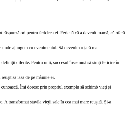
 răspunzători pentru fericirea ei. Fericită că a devenit mamă, că oferă
șele unde ajungem cu evenimentul. Să devenim o țară mai
efiniții diferite. Pentru unii, succesul înseamnă să simți fericire în
 reușit să iasă de pe mâinile ei.
ă cunoască. Îmi doresc prin propriul exemplu să schimb vieți și
. A transformat stavila vieții sale în cea mai mare reușită. Și-a