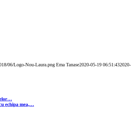
s/2018/06/Logo-Nou-Laura.png
Ema Tanase
2020-05-19 06:51:43
2020-
celor…
 cu echipa mea,…