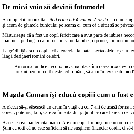
De mică voia să devină fotomodel
A completat propoziția:
când eram mică voiam să devin
… cu un sing
și acum de glumele bunicului pe seama ei, cum că a uitat să se priveasc
Mărturisește că a fost un copil fericit care a avut parte de iubirea neco
mai bună pe lângă cea primită în sânul familiei, o primești în mediul urb
La grădiniță era un copil activ, energic, la toate spectacolele ieșea în
lângă designeri români celebri.
Am urmat un liceu economic, chiar dacă îmi doream să devin de p
prezint pentru mulți designeri români, să apar în reviste de mod
Magda Coman își educă copiii cum a fost e
A plecat să-și găsească un drum în viață cu cei 7 ani de acasă formați 
corect, puternic, bun, care să împartă din puținul pe care-l are cu cei 
Azi este cea mai fericită mamă. Are doi copii frumoși precum numele car
Știm cu toții că nu este suficient să ne susținem financiar copiii, ci să-