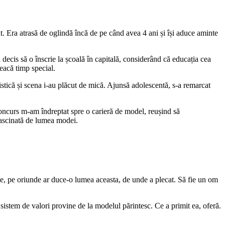
izat. Era atrasă de oglindă încă de pe când avea 4 ani și își aduce aminte
u decis să o înscrie la școală în capitală, considerând că educația cea
reacă timp special.
tistică și scena i-au plăcut de mică. Ajunsă adolescentă, s-a remarcat
oncurs m-am îndreptat spre o carieră de model, reușind să
 fascinată de lumea modei.
ite, pe oriunde ar duce-o lumea aceasta, de unde a plecat. Să fie un om
sistem de valori provine de la modelul părintesc. Ce a primit ea, oferă.