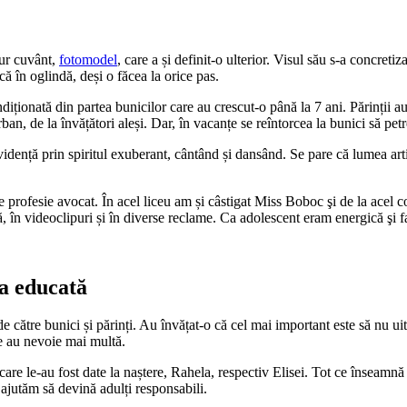
ur cuvânt,
fotomodel
, care a și definit-o ulterior. Visul său s-a concret
ă în oglindă, deși o făcea la orice pas.
ndiționată din partea bunicilor care au crescut-o până la 7 ani. Părinții a
an, de la învățători aleși. Dar, în vacanțe se reîntorcea la bunici să pet
 evidență prin spiritul exuberant, cântând și dansând. Se pare că lumea ar
rofesie avocat. În acel liceu am și câstigat Miss Boboc şi de la acel c
ă, în videoclipuri și în diverse reclame. Ca adolescent eram energică şi
a educată
de către bunici și părinți. Au învățat-o că cel mai important este să nu u
ce au nevoie mai multă.
e le-au fost date la naștere, Rahela, respectiv Elisei. Tot ce înseamnă 
i ajutăm să devină adulți responsabili.