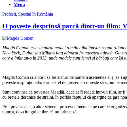
Menu
Profesii
,
Special în România
O poveste desprinsă parcă dintr-un film: 
Magda Coman este singurul model român aflat într-un scaun rulant ca
New York, Dubai sau Milano i-au admirat frumusețea atipică. Guvernea
care a înființat-o în 2013, unde modele sunt femei și bărbați care își 
Magda Coman și-a dorit să fie alături de oameni asemenea ei și să-i ajut
poveste inspirațională. Prin astfel de prezentări dorește să schimbe men
Sunt convinsă că povestea Magdăi, dacă ar fi redată într-un film, ar fi un
cu brațele deschise de străini, în pofida faptului că aparține de țara noa
Prin povestea ei, a altor semeni, prin evenimentele pe care le organize
tuturor, de-a lungul anilor, că nu primează.