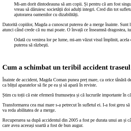
Mi-am dorit dintodeauna să am copii. Și pentru că am fost singură
vreau să dăruiesc societății doi adulți integri. Cred din tot sufle
ajutorarea oamenilor cu dizabilități.
Datorită copiilor, Magda a cunoscut puterea de a merge înainte. Sunt lum
atunci când crede că nu mai poate. O învață ce înseamnă dragostea, iu
Odată cu venirea lor pe lume, mi-am văzut visul împlinit, acela de
puterea să răzbeşti.
Cum a schimbat un teribil accident traseul
Înainte de accident, Magda Coman punea preț mare, ca orice tânără de 21
ca blițul aparatelor să fie pe ea și să apară în reviste.
Știm cu toții că este efemeră frumusețea și că lucrurile importante în c
Transformarea cea mai mare s-a petrecut în sufletul ei. I-a fost greu să
va reda abilitatea de a merge.
Recuperarea sa după accidentul din 2005 a fost pe durata unui an și câte
care avea aceeași soartă a fost de bun augur.