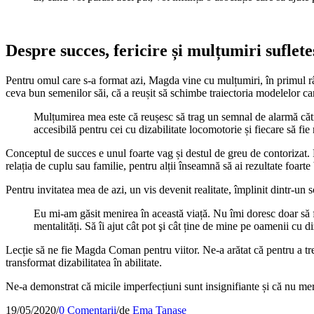
Despre succes, fericire și mulțumiri sufle
Pentru omul care s-a format azi, Magda vine cu mulțumiri, în primul rân
ceva bun semenilor săi, că a reușit să schimbe traiectoria modelelor car
Mulțumirea mea este că reușesc să trag un semnal de alarmă cătr
accesibilă pentru cei cu dizabilitate locomotorie și fiecare să fi
Conceptul de succes e unul foarte vag și destul de greu de contorizat. F
relația de cuplu sau familie, pentru alții înseamnă să ai rezultate foarte
Pentru invitatea mea de azi, un vis devenit realitate, împlinit dintr-un s
Eu mi-am găsit menirea în această viață. Nu îmi doresc doar să f
mentalități. Să îi ajut cât pot şi cât ține de mine pe oamenii cu diz
Lecție să ne fie Magda Coman pentru viitor. Ne-a arătat că pentru a trece
transformat dizabilitatea în abilitate.
Ne-a demonstrat că micile imperfecțiuni sunt insignifiante și că nu mer
19/05/2020
/
0 Comentarii
/
de
Ema Tanase