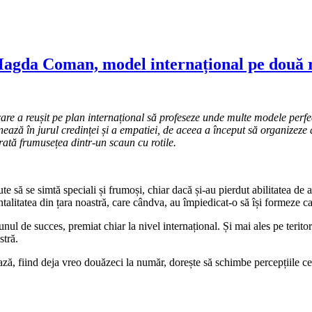
Magda Coman, model internațional pe două r
re a reușit pe plan internațional să profeseze unde multe modele perfe
ză în jurul credinței și a empatiei, de aceea a început să organizeze 
arată frumusețea dintr-un scaun cu rotile.
e să se simtă speciali și frumoși, chiar dacă și-au pierdut abilitatea de a
talitatea din țara noastră, care cândva, au împiedicat-o să își formeze c
ul de succes, premiat chiar la nivel internațional. Și mai ales pe teritoriu
stră.
ază, fiind deja vreo douăzeci la număr, dorește să schimbe percepțiile ce