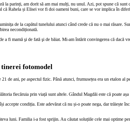
 la parinți, am dorit să am mai mulți, nu unul. Azi, pot spune că sunt ce
tul că Rahela și Elisei vor fi doi oameni buni, care se vor implica în difer
inița de la capătul tunelului atunci când crede că nu o mai răsare. Sunt 
birea necondiționată.
 a fi mamă şi de fată şi de băiat. Mi-am întărit convingerea că dacă vrei p
 tinerei fotomodel
 de ani, pe aspectul fizic. Până atunci, frumusețea era un etalon al per
ălătoria fiecăruia prin viață sunt altele. Gândul Magdăi este că poate așa 
 își accepte condiția. Este adevărat că nu și-o poate nega, dar trăiește î
va luni. Familia i-a fost sprijin. Au căutat soluțiile cele mai optime pen