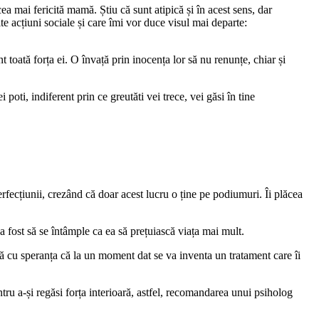
a mai fericită mamă. Știu că sunt atipică și în acest sens, dar
ite acțiuni sociale și care îmi vor duce visul mai departe:
toată forța ei. O învață prin inocența lor să nu renunțe, chiar și
oti, indiferent prin ce greutăti vei trece, vei găsi în tine
fecțiunii, crezând că doar acest lucru o ține pe podiumuri. Îi plăcea
a fost să se întâmple ca ea să prețuiască viața mai mult.
ncă cu speranța că la un moment dat se va inventa un tratament care îi
tru a-și regăsi forța interioară, astfel, recomandarea unui psiholog