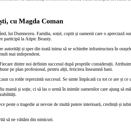
tești, cu Magda Coman
d, lui Dumnezeu. Familia, soțul, copiii și oamenii care o apreciază sunt
e participă la Atipic Beauty.
e autorități și sper din toată inima să se schimbe infrastructura în ora
e mult mai independent.
iecare dintre noi definim succesul după propriile considerații. Atribuim d
 bune pe plan profesional, pentru alții, fericirea înseamnă bani.
caun cu rotile reprezintă succesul. Se simte împăcată cu tot ce are și ce a
iu mamă și soție, ci să las o urmă în inimile oamenilor care ajung să m
abilități.
 peste o tragedie ai nevoie de multă putere interioară, credință și iubire
ită să ne văităm din nimicuri.