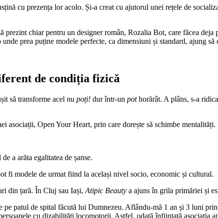
sțină cu prezența lor acolo. Și-a creat cu ajutorul unei rețele de sociali
ă să prezint chiar pentru un designer român, Rozalia Bot, care făcea deja
o unde prea puține modele perfecte, ca dimensiuni și standard, ajung să 
ferent de condiția fizică
șit să transforme acel
nu poți!
dur într-un
pot
horărât. A plâns, s-a ridic
unei asociații, Open Your Heart, prin care dorește să schimbe mentalități.
 de a arăta egalitatea de șanse.
ot fi modele de urmat fiind la același nivel socio, economic și cultural.
i din țară. În Cluj sau Iași,
Atipic Beauty
a ajuns în grila primăriei și e
 pe patul de spital făcută lui Dumnezeu. Aflându-mă 1 an și 3 luni print
 persoanele cu dizabilități locomotorii. Astfel, odată înființată asociatia 