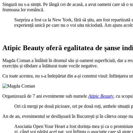
Singură nu s-a simțit. Pe lângă cei de acasă, a avut oameni care să o su
frumoasa lor româncă.
Surpriza a fost ca la New York, fără să știu, am fost repartizat
experiență unică pe care nu o voi uita niciodată. Am ajuns acol
Atipic Beauty oferă egalitatea de șanse indi
Magda Coman a întâlnit în drumul său și oameni superficiali, dar a reu
exercițiu și răbdare a înlăturat toate vocile negative.
Cu toate acestea, nu s-a îndepărtat din a-și construi visul: înființarea 
Organizează de 7 ani evenimente sub numele
Atipic Beauty
, cu scopul
Ori că mergi pe două picioare, ori pe două roți, ambele situații p
An de an, evenimentul se desfășoară în București și în câteva orașe mar
Asociatia Open Your Heart a fost dorința mea și ca o promisiune
zi, când voi părăsi acel pat, voi înființa o asociație care să ajute