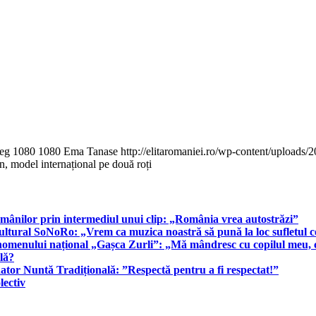
peg
1080
1080
Ema Tanase
http://elitaromaniei.ro/wp-content/upload
, model internațional pe două roți
românilor prin intermediul unui clip: „România vrea autostrăzi”
cultural SoNoRo: „Vrem ca muzica noastră să pună la loc sufletul 
enomenului național „Gașca Zurli”: „Mă mândresc cu copilul meu,
lă?
ator Nuntă Tradițională: ”Respectă pentru a fi respectat!”
lectiv