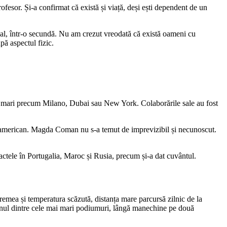
rofesor. Și-a confirmat că există și viață, deși ești dependent de un
dical, într-o secundă. Nu am crezut vreodată că există oameni cu
pă aspectul fizic.
orașe mari precum Milano, Dubai sau New York. Colaborările sale au fost
ul american. Magda Coman nu s-a temut de imprevizibil și necunoscut.
ctele în Portugalia, Maroc și Rusia, precum și-a dat cuvântul.
Vremea și temperatura scăzută, distanța mare parcursă zilnic de la
pe unul dintre cele mai mari podiumuri, lângă manechine pe două