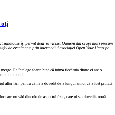
oți
ct sănătoase își permit doar să viseze. Oameni din orașe mari precum
altfel de evenimente prin intermediul asociației Open Your Heart pe
 merge. Ea înțelege foarte bine că inima fiecăruia dintre ei are o
ariera de model.
l altor țări, pentru că i s-a dovedit de-a lungul anilor că a fost primită
lor care nu văd dincolo de aspectul fizic, care ni s-a dovedit, nouă