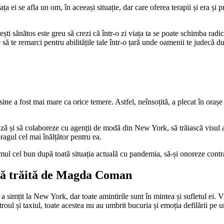
 ei se afla un om, în aceeași situație, dar care oferea terapii și era și p
ești sănătos este greu să crezi că într-o zi viața ta se poate schimba ra
 să te remarci pentru abilitățile tale într-o țară unde oamenii te judecă du
de sine a fost mai mare ca orice temere. Astfel, neînsoțită, a plecat în 
o viză și să colaboreze cu agenții de modă din New York, să trăiască vis
ragul cel mai înălțător pentru ea.
l cel bun după toată situația actuală cu pandemia, să-și onoreze contra
ță trăită de Magda Coman
 simțit la New York, dar toate amintirile sunt în mintea și sufletul ei. 
etroul și taxiul, toate acestea nu au umbrit bucuria și emoția defilării 