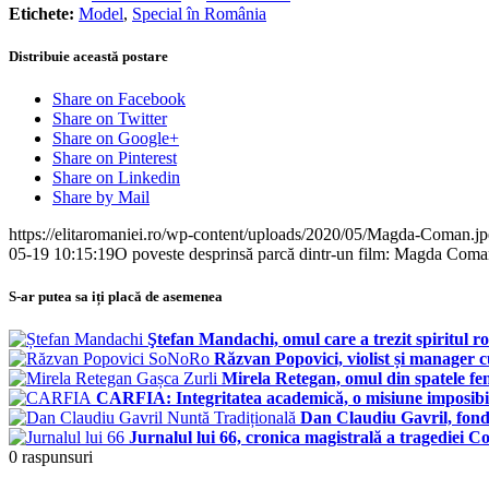
Etichete:
Model
,
Special în România
Distribuie această postare
Share on Facebook
Share on Twitter
Share on Google+
Share on Pinterest
Share on Linkedin
Share by Mail
https://elitaromaniei.ro/wp-content/uploads/2020/05/Magda-Coman.j
05-19 10:15:19
O poveste desprinsă parcă dintr-un film: Magda Coman
S-ar putea sa iți placă de asemenea
Ştefan Mandachi, omul care a trezit spiritul 
Răzvan Popovici, violist și manager 
Mirela Retegan, omul din spatele f
CARFIA: Integritatea academică, o misiune imposibi
Dan Claudiu Gavril, fond
Jurnalul lui 66, cronica magistrală a tragediei Co
0
raspunsuri