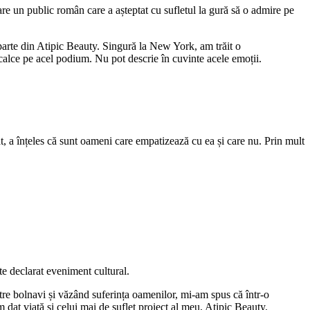
zare un public român care a așteptat cu sufletul la gură să o admire pe
 parte din Atipic Beauty. Singură la New York, am trăit o
calce pe acel podium. Nu pot descrie în cuvinte acele emoții.
at, a înțeles că sunt oameni care empatizează cu ea și care nu. Prin mult
ste declarat eveniment cultural.
re bolnavi și văzând suferința oamenilor, mi-am spus că într-o
am dat viață și celui mai de suflet proiect al meu, Atipic Beauty.