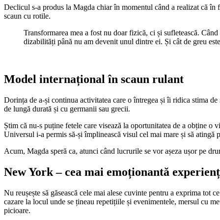
Declicul s-a produs la Magda chiar în momentul când a realizat că în fața
scaun cu rotile.
Transformarea mea a fost nu doar fizică, ci și sufletească. Când 
dizabilități până nu am devenit unul dintre ei. Și cât de greu este
Model internațional în scaun rulant
Dorința de a-și continua activitatea care o întregea și îi ridica stima 
de lungă durată și cu germanii sau grecii.
Știm că nu-s puține fetele care visează la oportunitatea de a obține 
Universul i-a permis să-și împlinească visul cel mai mare și să atingă p
Acum, Magda speră ca, atunci când lucrurile se vor așeza ușor pe drumu
New York – cea mai emoționantă experien
Nu reușește să găsească cele mai alese cuvinte pentru a exprima tot ce a
cazare la locul unde se țineau repetițiile și evenimentele, mersul cu m
picioare.