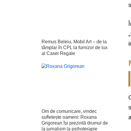
s
Î
„
Remus Beleiu, Mobil Art – de la
i
tâmplar în CPL la furnizor de lux
al Casei Regale
C
s
Om de comunicare, vindec
a
sufletește oameni: Roxana
Grigorean își prezintă drumul de
la jurnalism la psihoterapie