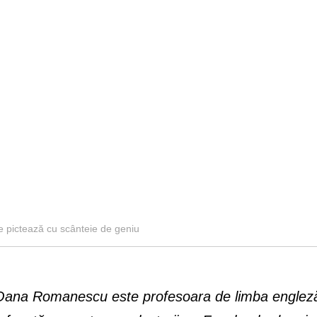
 pictează cu scânteie de geniu
Oana Romanescu este profesoara de limba engleză c