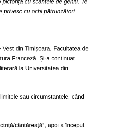
 pictoriță cu scânteie de geniu. Te
te privesc cu ochi pătrunzători.
 Vest din Timișoara, Facultatea de
atura Franceză. Și-a continuat
iterară la Universitatea din
 limitele sau circumstanțele, când
actriță/cântăreață”, apoi a început