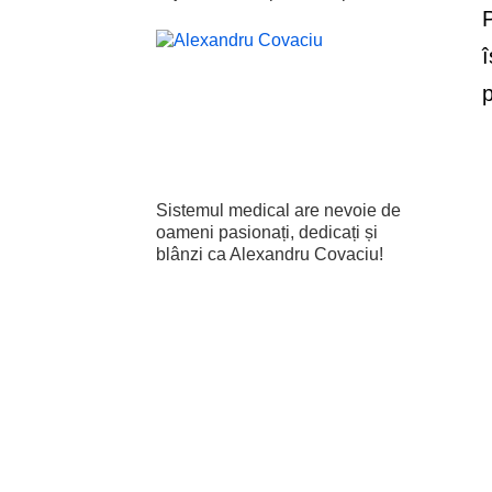
P
î
p
Sistemul medical are nevoie de
oameni pasionați, dedicați și
blânzi ca Alexandru Covaciu!