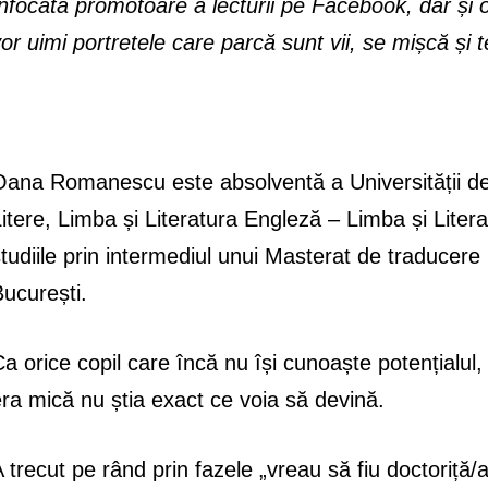
nfocată promotoare a lecturii pe Facebook, dar și o
or uimi portretele care parcă sunt vii, se mișcă și 
ana Romanescu este absolventă a Universității de
itere, Limba și Literatura Engleză – Limba și Liter
tudiile prin intermediul unui Masterat de traducere l
ucurești.
a orice copil care încă nu își cunoaște potențialul,
ra mică nu știa exact ce voia să devină.
 trecut pe rând prin fazele „vreau să fiu doctoriță/