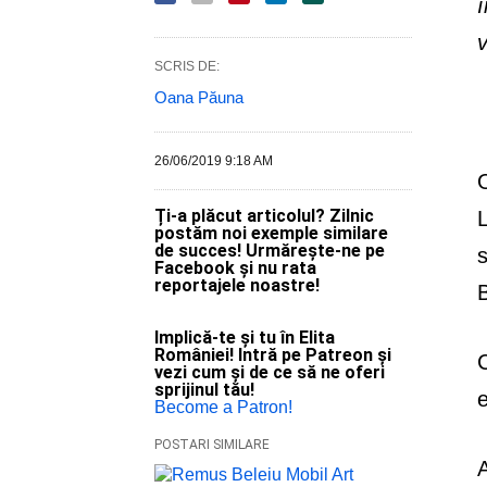
î
v
SCRIS DE:
Oana Păuna
26/06/2019 9:18 AM
O
Ți-a plăcut articolul? Zilnic
L
postăm noi exemple similare
de succes! Urmărește-ne pe
s
Facebook și nu rata
reportajele noastre!
B
Implică-te și tu în Elita
României! Intră pe Patreon și
C
vezi cum și de ce să ne oferi
sprijinul tău!
e
Become a Patron!
POSTARI SIMILARE
A