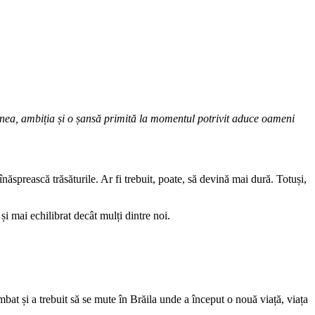
siunea, ambiția și o șansă primită la momentul potrivit aduce oameni
înăsprească trăsăturile. Ar fi trebuit, poate, să devină mai dură. Totuși,
i mai echilibrat decât mulți dintre noi.
bat și a trebuit să se mute în Brăila unde a început o nouă viață, viața