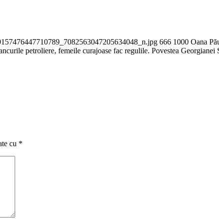
49_10157476447710789_7082563047205634048_n.jpg
666
1000
Oana Pă
ancurile petroliere, femeile curajoase fac regulile. Povestea Georgianei
ate cu
*