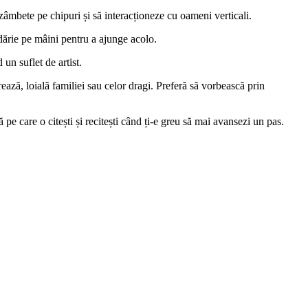
 zâmbete pe chipuri și să interacționeze cu oameni verticali.
rdărie pe mâini pentru a ajunge acolo.
un suflet de artist.
ază, loială familiei sau celor dragi. Preferă să vorbească prin
care o citești și recitești când ți-e greu să mai avansezi un pas.