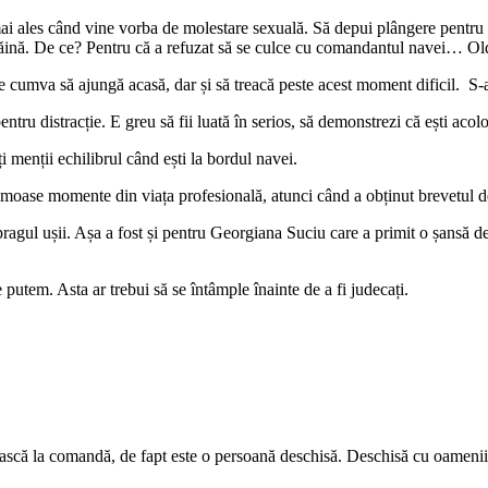
i ales când vine vorba de molestare sexuală. Să depui plângere pentru așa 
străină. De ce? Pentru că a refuzat să se culce cu comandantul navei… Old
rce cumva să ajungă acasă, dar și să treacă peste acest moment dificil. S-a
entru distracție. E greu să fii luată în serios, să demonstrezi că ești acol
i menții echilibrul când ești la bordul navei.
rumoase momente din viața profesională, atunci când a obținut brevetul 
 pragul ușii. Așa a fost și pentru Georgiana Suciu care a primit o șansă 
 putem. Asta ar trebui să se întâmple înainte de a fi judecați.
ască la comandă, de fapt este o persoană deschisă. Deschisă cu oamenii c