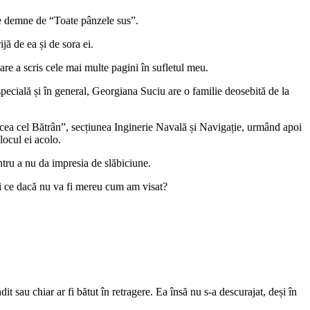
ene demne de “Toate pânzele sus”.
ijă de ea și de sora ei.
are a scris cele mai multe pagini în sufletul meu.
 specială și în general, Georgiana Suciu are o familie deosebită de la
rcea cel Bătrân”, secțiunea Inginerie Navală și Navigație, urmând apoi
locul ei acolo.
tru a nu da impresia de slăbiciune.
 și ce dacă nu va fi mereu cum am visat?
it sau chiar ar fi bătut în retragere. Ea însă nu s-a descurajat, deși în