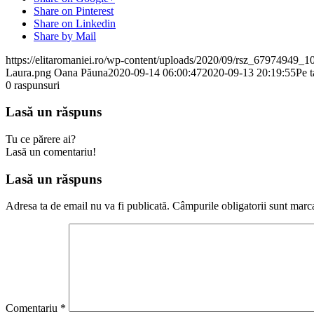
Share on Pinterest
Share on Linkedin
Share by Mail
https://elitaromaniei.ro/wp-content/uploads/2020/09/rsz_679749
Laura.png
Oana Păuna
2020-09-14 06:00:47
2020-09-13 20:19:55
Pe t
0
raspunsuri
Lasă un răspuns
Tu ce părere ai?
Lasă un comentariu!
Lasă un răspuns
Adresa ta de email nu va fi publicată.
Câmpurile obligatorii sunt marc
Comentariu
*