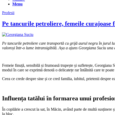
Menu
Profesii
Pe tancurile petroliere, femeile curajoase 
Pe tancurile petroliere care transportă cu grijă aurul negru în jurul 
valoroși într-o lume intransigibilă. Așa a ajuns Georgiana Suciu una 
Femeie finuță, sensibilă și frumoasă trupește și sufletește, Georgiana Suc
modul în care se exprimă denotă o delicatețe rar întâlnită care te poat
Ceea ce crede despre sine și ce cred familia, iubitul, prietenii despre e
Influența tatălui în formarea unui profesio
În copilărie a crescut la sat, în Măcin, având parte de multă susținere 
la bloc.