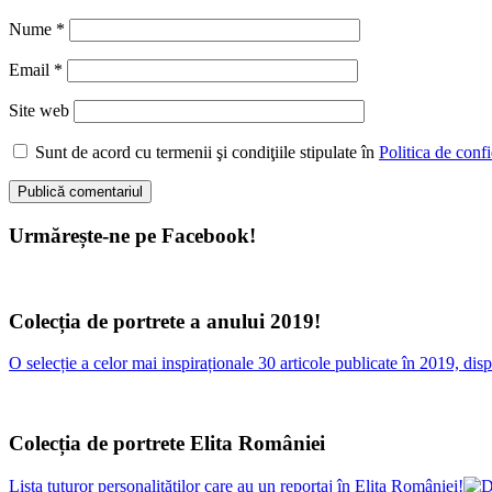
Nume
*
Email
*
Site web
Sunt de acord cu termenii şi condiţiile stipulate în
Politica de confi
Urmărește-ne pe Facebook!
Colecția de portrete a anului 2019!
O selecție a celor mai inspiraționale 30 articole publicate în 2019, d
Colecția de portrete Elita României
Lista tuturor personalităților care au un reportaj în Elita României!