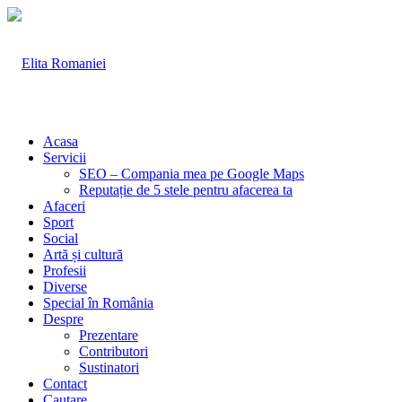
Acasa
Servicii
SEO – Compania mea pe Google Maps
Reputație de 5 stele pentru afacerea ta
Afaceri
Sport
Social
Artă și cultură
Profesii
Diverse
Special în România
Despre
Prezentare
Contributori
Sustinatori
Contact
Cautare