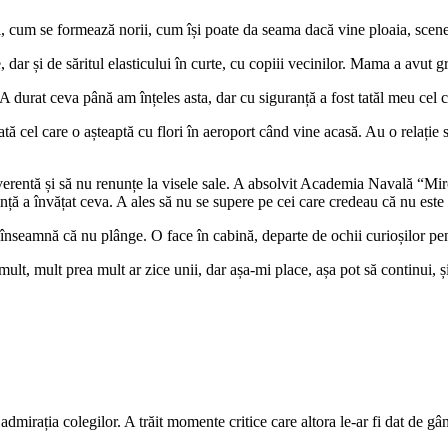
tuni, cum se formează norii, cum își poate da seama dacă vine ploaia, sc
, dar și de săritul elasticului în curte, cu copiii vecinilor. Mama a avut gr
A durat ceva până am înțeles asta, dar cu siguranță a fost tatăl meu cel c
dată cel care o așteaptă cu flori în aeroport când vine acasă. Au o relație
everentă și să nu renunțe la visele sale. A absolvit Academia Navală “Mi
nță a învățat ceva. A ales să nu se supere pe cei care credeau că nu este 
înseamnă că nu plânge. O face în cabină, departe de ochii curioșilor pen
mult, mult prea mult ar zice unii, dar așa-mi place, așa pot să continui,
dmirația colegilor. A trăit momente critice care altora le-ar fi dat de gând