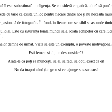
a că îi este subestimată inteligența. Se consideră empatică, adoră să pună
ede cu tărie că există un loc pentru fiecare dintre noi și nu necesită mu
e pasionată de fotografie. În fond, în fiecare om sensibil se ascunde timid 
ial. Este cu siguranță loială muncii sale, loială echipelor cu care lucre
ții.
r demne de urmat. Viața sa este un exemplu, o poveste motivațională pe 
Ești femeie și alții te desconsideră?
Arată-le că poți să muncești, să ai, să faci, să obții exact ca ei!
Nu da înapoi când ți-e greu și vei ajunge sus-sus-sus!