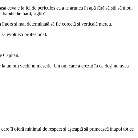
ceva e la fel de periculos ca a te arunca în apă fără să știi să înoți.
 habits die hard, right?
 întors și mai determinată să fie corectă și verticală mereu.
o să evoluezi profesional.
de Căpitan.
de la un om vechi în meserie. Un om care a crezut în ea deși nu avea
are îi oferă minimul de respect și așteaptă să primească înapoi tot ce