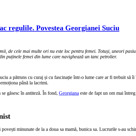
fac regulile. Povestea Georgianei Suciu
lumii, de cele mai multe ori nu este loc pentru femei. Totuși, uneori pa
din puținele femei din lume care navighează un tanc petrolier.
iu a pătruns cu curaj și cu fascinație într-o lume care ar fi trebuit să îi 
e emoționa până la lacrimi.
a se găsesc în antiteză. În fond,
Georgiana
este de fapt un om mai întreg ș
nist
și povești minunate de la a doua sa mamă, bunica sa. Lucrurile s-au schim