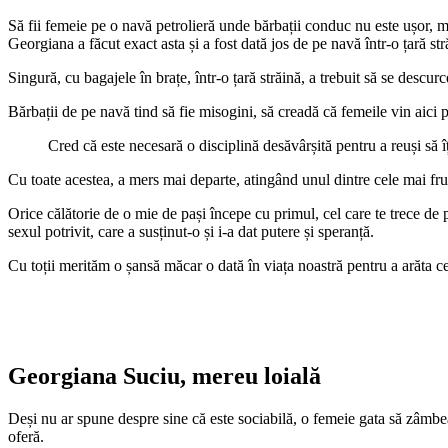
Să fii femeie pe o navă petrolieră unde bărbații conduc nu este ușor, ma
Georgiana a făcut exact asta și a fost dată jos de pe navă într-o țară 
Singură, cu bagajele în brațe, într-o țară străină, a trebuit să se descu
Bărbații de pe navă tind să fie misogini, să creadă că femeile vin aici p
Cred că este necesară o disciplină desăvârșită pentru a reuși să îț
Cu toate acestea, a mers mai departe, atingând unul dintre cele mai f
Orice călătorie de o mie de pași începe cu primul, cel care te trece de
sexul potrivit, care a susținut-o și i-a dat putere și speranță.
Cu toții merităm o șansă măcar o dată în viața noastră pentru a arăta ce
Georgiana Suciu, mereu loială
Deși nu ar spune despre sine că este sociabilă, o femeie gata să zâmbe
oferă.