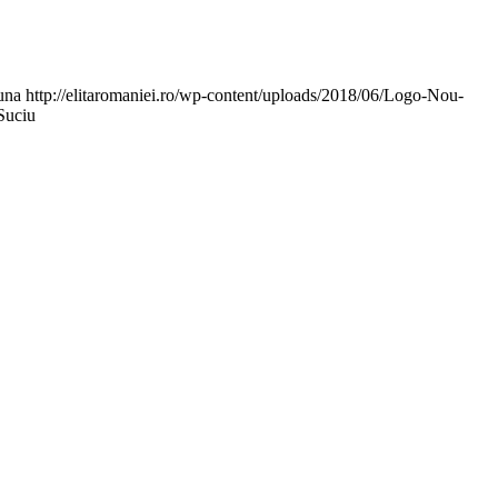
una
http://elitaromaniei.ro/wp-content/uploads/2018/06/Logo-Nou-
 Suciu