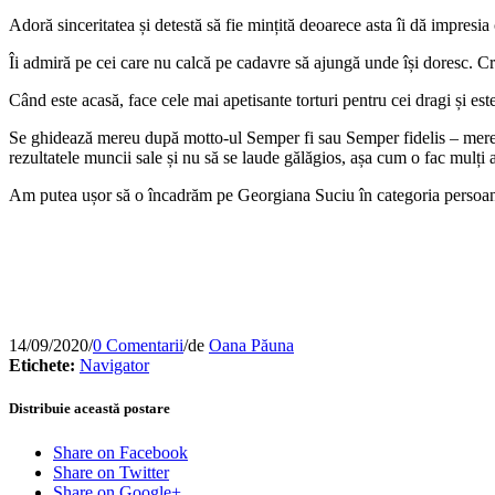
Adoră sinceritatea și detestă să fie mințită deoarece asta îi dă impresi
Îi admiră pe cei care nu calcă pe cadavre să ajungă unde își doresc. Cr
Când este acasă, face cele mai apetisante torturi pentru cei dragi și est
Se ghidează mereu după motto-ul Semper fi sau Semper fidelis – mereu lo
rezultatele muncii sale și nu să se laude gălăgios, așa cum o fac mulți al
Am putea ușor să o încadrăm pe Georgiana Suciu în categoria persoanelo
14/09/2020
/
0 Comentarii
/
de
Oana Păuna
Etichete:
Navigator
Distribuie această postare
Share on Facebook
Share on Twitter
Share on Google+