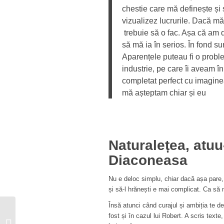
chestie care mă definește și 
vizualizez lucrurile. Dacă mă 
trebuie să o fac. Așa că am
să mă ia în serios. În fond sun
Aparențele puteau fi o proble
industrie, pe care îi aveam î
completat perfect cu imagine
mă așteptam chiar și eu
Naturalețea, atuu
Diaconeasa
Nu e deloc simplu, chiar dacă așa pare, să
și să-l hrănești e mai complicat. Ca să
Însă atunci când curajul și ambiția te d
Dintr-un scaun rulant,
fost și în cazul lui Robert. A scris texte
Monica Radu ne dă