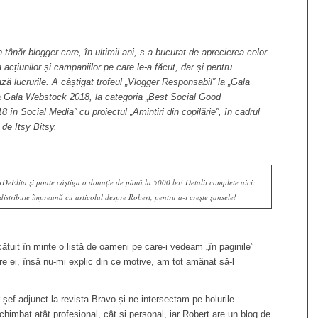
n tânăr blogger care, în ultimii ani, s-a bucurat de aprecierea celor
a acțiunilor și campaniilor pe care le-a făcut, dar și pentru
ază lucrurile. A câștigat trofeul „Vlogger Responsabil” la „Gala
a Gala
Webstock
2018, la categoria „Best Social Good
8 în Social Media” cu proiectul „Amintiri din copilărie”, în cadrul
ă de
Itsy Bitsy
.
eElita și poate câștiga o donație de până la 5000 lei! Detalii complete aici:
 distribuie împreună cu articolul despre Robert, pentru a-i crește șansele!
tuit în minte o listă de oameni pe care-i vedeam „în paginile”
tre ei, însă nu-mi explic din ce motive, am tot amânat să-l
șef-adjunct la revista Bravo și ne intersectam pe holurile
 schimbat atât profesional, cât și personal, iar Robert are un blog de