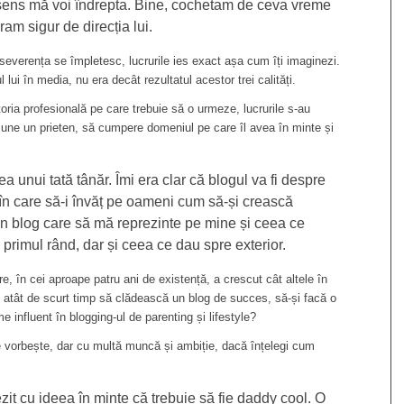
 sens mă voi îndrepta. Bine, cochetam de ceva vreme
ram sigur de direcția lui.
rseverența se împletesc, lucrurile ies exact așa cum îți imaginezi.
l lui în media, nu era decât rezultatul acestor trei calități.
toria profesională pe care trebuie să o urmeze, lucrurile s-au
sune un prieten, să cumpere domeniul pe care îl avea în minte și
unui tată tânăr. Îmi era clar că blogul va fi despre
 în care să-i învăț pe oameni cum să-și crească
 un blog care să mă reprezinte pe mine și ceea ce
 primul rând, dar și ceea ce dau spre exterior.
e, în cei aproape patru ani de existență, a crescut cât altele în
n atât de scurt timp să clădească un blog de succes, să-și facă o
e influent în blogging-ul de parenting și lifestyle?
re vorbește, dar cu multă muncă și ambiție, dacă înțelegi cum
zit cu ideea în minte că trebuie să fie daddy cool. O