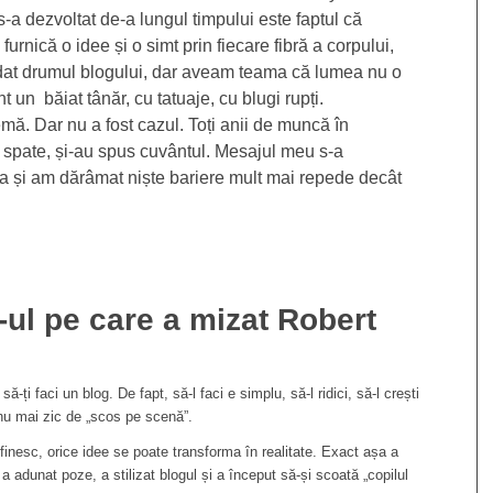
s-a dezvoltat de-a lungul timpului este faptul că
furnică o idee și o simt prin fiecare fibră a corpului,
 dat drumul blogului, dar aveam teama că lumea nu o
t un băiat tânăr, cu tatuaje, cu blugi rupți.
mă. Dar nu a fost cazul. Toți anii de muncă în
n spate, și-au spus cuvântul. Mesajul meu s-a
a și am dărâmat niște bariere mult mai repede decât
-ul pe care a mizat Robert
-ți faci un blog. De fapt, să-l faci e simplu, să-l ridici, să-l crești
 nu mai zic de „scos pe scenă”.
efinesc, orice idee se poate transforma în realitate. Exact așa a
, a adunat poze, a stilizat blogul și a început să-și scoată „copilul