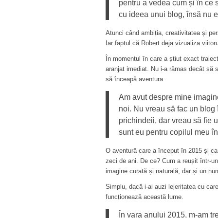
pentru a vedea cum și în ce
cu ideea unui blog, însă nu e
Atunci când ambiția, creativitatea și pe
Iar faptul că Robert deja vizualiza viitoru
În momentul în care a știut exact traiec
aranjat imediat. Nu i-a rămas decât să 
să înceapă aventura.
Am avut despre mine imaginea 
noi. Nu vreau să fac un blog
prichindeii, dar vreau să fie
sunt eu pentru copilul meu în
O aventură care a început în 2015 și car
zeci de ani. De ce? Cum a reușit într-u
imagine curată și naturală, dar și un num
Simplu, dacă i-ai auzi lejeritatea cu ca
funcționează această lume.
În vara anului 2015, m-am tre