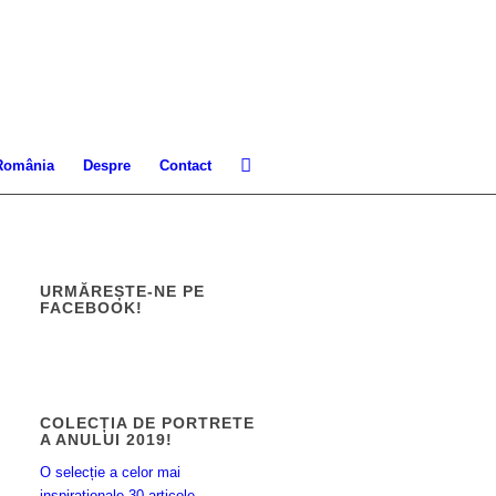
 România
Despre
Contact
URMĂREȘTE-NE PE
FACEBOOK!
COLECȚIA DE PORTRETE
A ANULUI 2019!
O selecție a celor mai
inspiraționale 30 articole