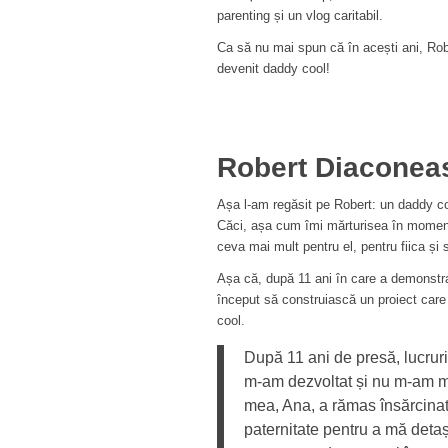
parenting și un vlog caritabil.
Ca să nu mai spun că în acești ani, Rob
devenit daddy cool!
Robert Diaconeas
Așa l-am regăsit pe Robert: un daddy coo
Căci, așa cum îmi mărturisea în momentu
ceva mai mult pentru el, pentru fiica și s
Așa că, după 11 ani în care a demonstrat
început să construiască un proiect care s
cool.
După 11 ani de presă, lucruri
m-am dezvoltat și nu m-am mai
mea, Ana, a rămas însărcinat
paternitate pentru a mă deta