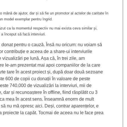
 o mână de ajutor, dar și să fie un promotor al actelor de caritate în
i un model exemplar pentru Ingrid.
văzut ca la momentul respectiv nu mai exista ceva similar și,
a început să facă interviuri.
fi donat pentru o cauză. Însă nu oricum: nu voiam să
r contribuție e aceea de a share-ui interviurile
izualizări pe lună. Așa că, în trei zile, am
 care le-am prezentat mai apoi companiilor de la care
arte tare în acest proiect și, după doar două sezoane
ste 600 de copii cu donații în valoare de peste
te 740.000 de vizualizări la interviuri, mii de
 dar și recunoaștere în offline, fiind răsplătit cu 3
nca mea în acest sens. Înseamnă enorm de mult
să nu mă opresc aici. Deși, contrar aparențelor, e
 proiecte la capăt. Tocmai de aceea nu le face prea