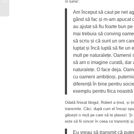
în lume”.
lecţii despre viaţă şi
depăşirea...
Am început să caut pe net ag
gând să fac și m-am apucat de
au ajutat să fiu foarte bun p
mai trebuia să conving oamen
să scriu și că sunt un om care
luptat și încă luptă să fie un 
mult pe naturalețe. Oamenii s-
să am o imagine curată, dar 
naturalețe. O face deja. Oam
cu oameni ambițioși, puternic
diferență în bine pentru soci
exemplu pentru fiica noastră și
Odată finisat blogul, Robert a ținut, și ț
transmite. Căci, după cum el însuși spune
găsești o nișă pe care să te plasezi. Și
este să fii sincer în ceea ce transmiți și,
Eu vreau să transmit că pute