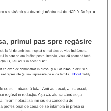
ert s-a căsătorit și a devenit și mândru tată de INGRID. De fapt, a
a, primul pas spre regăsire
l, la fel de ambițios, inspirat și mai ales cu vise îndrăznețe.
l în care ne-am întâlnit pentru interviu, visul că poate să facă
oția lui, l-au adus în acest punct.
 ce avea de demonstrat în presă, și-a luat inima în dinți și a
ă-l reprezinte (și să-i reprezinte pe ei ca familie):
blogul
daddy
le se schimbaseră total. Anii au trecut, am crescut,
 regăsit în redacție. Așa că, atunci când soția
ă, m-am hotărât să imi iau eu concediu de
șa profesional de ceea ce se întâmpla în presă și