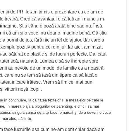
enții de PR, le-am trimis o prezentare cu ce am de
 treabă. Cred că avantajul e că toti anii munciți m-
e imagine. Știu când o poză arată bine sau nu. Însă,
ii că am și o voce, nu doar o imagine bună. Că știu
 a pornit de jos, fără niciun fel de ajutor, dar care a
exemplu pozitiv pentru cei din jur. Iar aici, am mizat
au săturat de plastic și de lucruri perfecte. Da, caut
autentică, naturală. Lumea o să se îndrepte spre
enii au nevoie de un model de familie ca a noastră,
i, care nu se tem să iasă din tipare ca să facă o
etatea în care trăiesc. Vrem să fim cel mai bun
 viitorii noștri copii.
ine în continuare, la calitatea textelor și a mesajelor pe care le
, în marea plajă a blogurilor de parenting, e dificil să mai
 atunci, singura șansă de a te face remarcat și de a deveni o voce
 mai ales, să fii tu.
m face lucrurile așa cum ne-am dorit chiar dacă am