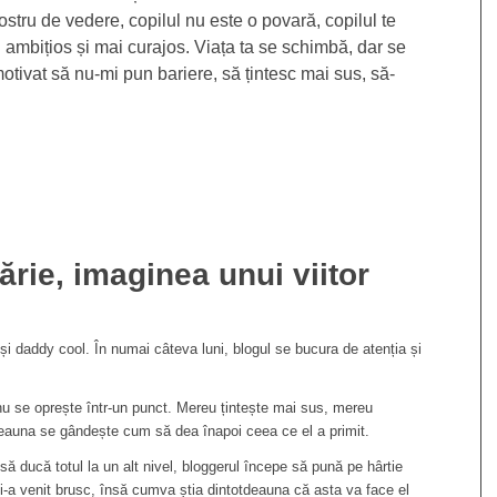
ostru de vedere, copilul nu este o povară, copilul te
 ambițios și mai curajos. Viața ta se schimbă, dar se
otivat să nu-mi pun bariere, să țintesc mai sus, să-
ărie, imaginea unui viitor
 și daddy cool. În numai câteva luni, blogul se bucura de atenția și
u se oprește într-un punct. Mereu țintește mai sus, mereu
tdeauna se gândește cum să dea înapoi ceea ce el a primit.
 ducă totul la un alt nivel, bloggerul începe să pună pe hârtie
a i-a venit brusc, însă cumva știa dintotdeauna că asta va face el