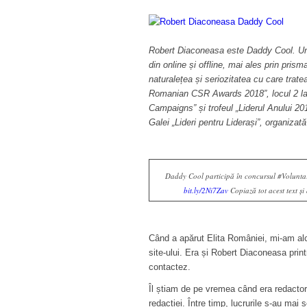
Robert Diaconeasa este Daddy Cool
. U
din online și offline, mai ales prin prism
naturalețea și seriozitatea cu care trate
Romanian CSR Awards 2018”, locul 2 l
Campaigns” și trofeul „Liderul Anului 201
Galei „Lideri pentru Liderași”, organizat
Daddy Cool participă în concursul #VoluntarD
bit.ly/2Ni7Zav
Copiază tot acest text și
Când a apărut Elita României, mi-am alcă
site-ului. Era și Robert Diaconeasa prin
contactez.
Îl știam de pe vremea când era redactor 
redacției. Între timp, lucrurile s-au mai