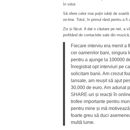
în viitor.
Să ofere celor mai puțin iubiți de soartă
on-line. Totul, în primul rând pentru a f
Zis și făcut. A dat o căutare pe net, a 
profitând de contactele sale din muzică, 
Fiecare interviu era menit a 
cer oamenilor bani, singura lo
pentru a ajunge la 100000 de v
înregistrat opt interviuri pe
solicitam banii. Am crezut fo
lansate, am reușit să ajut pe
30.000 de euro. Am adunat pes
SHARE-uri și reacții în online,
trofee importante pentru mu
pentru mine și mă motivează 
foarte greu să duci asemenea
multă lume.