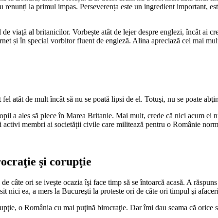
u renunți la primul impas. Perseverența este un ingredient important, este
e viaţă al britanicilor. Vorbește atât de lejer despre englezi, încât ai c
rnet și în special vorbitor fluent de engleză. Alina apreciază cel mai mult
fel atât de mult încât să nu se poată lipsi de el. Totuşi, nu se poate a
r copil a ales să plece în Marea Britanie. Mai mult, crede că nici acum ei
i activi membri ai societății civile care militează pentru o Românie norm
ocraţie şi corupţie
de câte ori se iveşte ocazia îşi face timp să se întoarcă acasă. A răspun
t nici ea, a mers la Bucureşti la proteste ori de câte ori timpul şi afacer
rupţie, o România cu mai puţină birocraţie. Dar îmi dau seama că orice s