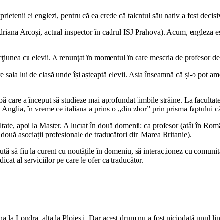
 prietenii ei englezi, pentru că ea crede că talentul său nativ a fost decis
(Adriana Arcoși, actual inspector în cadrul ISJ Prahova). Acum, engleza e
acţiunea cu elevii. A renunţat în momentul în care meseria de profesor d
are sala lui de clasă unde își așteaptă elevii. Asta înseamnă că și-o pot
care a început să studieze mai aprofundat limbile străine. La facultate a
în Anglia, în vreme ce italiana a prins-o „din zbor” prin prisma faptului
cultate, apoi la Master. A lucrat în două domenii: ca profesor (atât în Rom
 două asociații profesionale de traducători din Marea Britanie).
ută să fiu la curent cu noutățile în domeniu, să interacționez cu comunitat
cat al serviciilor pe care le ofer ca traducător.
 la Londra, alta la Ploiești. Dar acest drum nu a fost niciodată unul lin