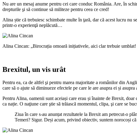
Nu are un mesaj anume pentru cei care conduc România. Are, în schimb, 
drepturile şi să continue să militeze pentru ceea ce cred!
Alina știe că trebuiesc schimbate multe în ţară, dar că acest lucru nu s
printr-o experienţă neplăcută…
Alina Cincan: „Birocrația omoară inițiativele, aici clar trebuie umblat
Brexitul, un vis urât
Pentru ea, ca de altfel şi pentru marea majoritate a românilor din Angli
care să o ajute să diminueze efectele pe care le are asupra ei și asupra 
Pentru Alina, oamenii sunt aceiași care erau și înainte de Brexit, doar 
ca nație. O naţiune care ştie să trăiască momentul, clipa, şi care se bu
Ziua în care s-au anunțat rezultatele la Brexit am petrecut-o pl
Temeri? Sigur. Deși acum, privind obiectiv, suntem norocoși că 