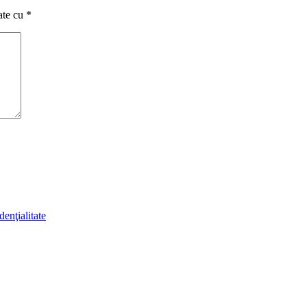
ate cu
*
denţialitate