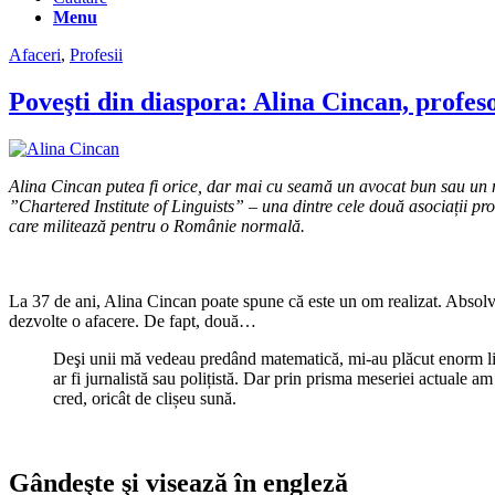
Menu
Afaceri
,
Profesii
Poveşti din diaspora: Alina Cincan, profes
Alina Cincan putea fi orice, dar mai cu seamă un avocat bun sau un me
”Chartered Institute of Linguists” – una dintre cele două asociații pr
care militează pentru o Românie normală.
La 37 de ani, Alina Cincan poate spune că este un om realizat. Absolven
dezvolte o afacere. De fapt, două…
Deşi unii mă vedeau predând matematică, mi-au plăcut enorm lim
ar fi jurnalistă sau polițistă. Dar prin prisma meseriei actuale a
cred, oricât de clișeu sună.
Gândeşte şi visează în engleză