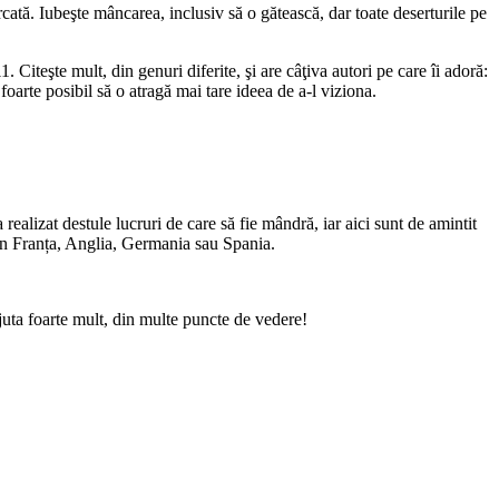
cată. Iubeşte mâncarea, inclusiv să o gătească, dar toate deserturile pe
 Citeşte mult, din genuri diferite, şi are câţiva autori pe care îi adoră:
arte posibil să o atragă mai tare ideea de a-l viziona.
ealizat destule lucruri de care să fie mândră, iar aici sunt de amintit
e din Franța, Anglia, Germania sau Spania.
ajuta foarte mult, din multe puncte de vedere!