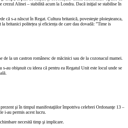
 crezul Alinei – stabilită acum la Londra. Dacă iniţial se stabilise în
rede că s-a născut în Regat. Cultura britanică, povesteşte ploieşteanca,
 la britanici politețea și eficiența de care dau dovadă: ”Time is
bţine de la un castron românesc de măcinici sau de la cozonacul mamei.
 nu s-au obişnuit cu ideea că pentru ea Regatul Unit este locul unde se
ală.
s prezent şi în timpul manifestaţiilor împotriva celebrei Ordonanţe 13 –
ile i-au permis acest lucru.
chimbare necesită timp şi implicare.