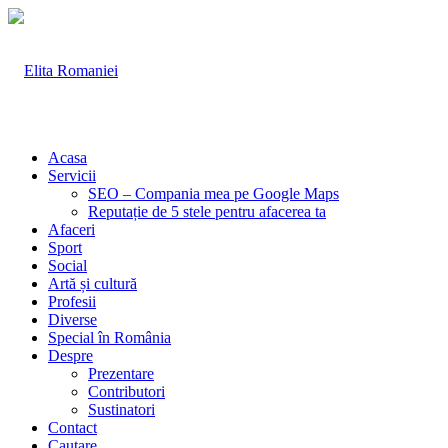
Acasa
Servicii
SEO – Compania mea pe Google Maps
Reputație de 5 stele pentru afacerea ta
Afaceri
Sport
Social
Artă și cultură
Profesii
Diverse
Special în România
Despre
Prezentare
Contributori
Sustinatori
Contact
Cautare