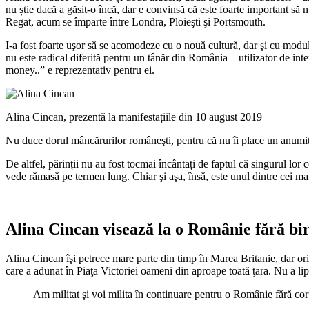
nu știe dacă a găsit-o încă, dar e convinsă că este foarte important să n
Regat, acum se împarte între Londra, Ploieşti şi Portsmouth.
I-a fost foarte uşor să se acomodeze cu o nouă cultură, dar şi cu modul d
nu este radical diferită pentru un tânăr din România – utilizator de inte
money..” e reprezentativ pentru ei.
Alina Cincan, prezentă la manifestațiile din 10 august 2019
Nu duce dorul mâncărurilor româneşti, pentru că nu îi place un anumit 
De altfel, părinții nu au fost tocmai încântați de faptul că singurul lo
vede rămasă pe termen lung. Chiar şi aşa, însă, este unul dintre cei ma
Alina Cincan visează la o Românie fără bir
Alina Cincan îşi petrece mare parte din timp în Marea Britanie, dar ori 
care a adunat în Piaţa Victoriei oameni din aproape toată ţara. Nu a lipsi
Am militat şi voi milita în continuare pentru o Românie fără co