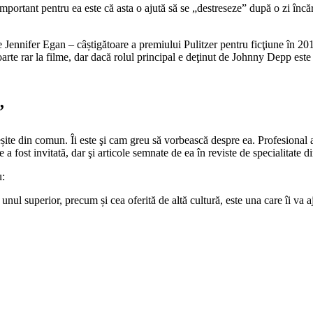
mportant pentru ea este că asta o ajută să se „destreseze” după o zi încăr
e Jennifer Egan – câștigătoare a premiului Pulitzer pentru ficţiune în 2011.
e rar la filme, dar dacă rolul principal e deţinut de Johnny Depp este fo
”
te din comun. Îi este şi cam greu să vorbească despre ea. Profesional a r
e a fost invitată, dar şi articole semnate de ea în reviste de specialitat
u:
 unul superior, precum și cea oferită de altă cultură, este una care îi va 