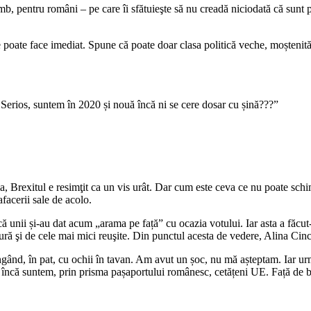
pentru români – pe care îi sfătuieşte să nu creadă niciodată că sunt pr
e poate face imediat. Spune că poate doar clasa politică veche, moștenită
! Serios, suntem în 2020 și nouă încă ni se cere dosar cu șină???”
a, Brexitul e resimţit ca un vis urât. Dar cum este ceva ce nu poate schim
afacerii sale de acolo.
că unii și-au dat acum „arama pe față” cu ocazia votului. Iar asta a făcut
cură şi de cele mai mici reuşite. Din punctul acesta de vedere, Alina Cinc
ângând, în pat, cu ochii în tavan. Am avut un șoc, nu mă așteptam. Iar u
încă suntem, prin prisma pașaportului românesc, cetățeni UE. Față de br