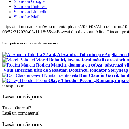
Share on Google+
Share on Pinterest
Share on Linkedin
Share by Mail
https://elitaromaniei.ro/wp-content/uploads/2020/03/Alina-Cincan-10.
08:52:21
2020-03-11 18:55:44
Poveşti din diaspora: Alina Cincan, prof
S-ar putea sa iți placă de asemenea
La 22 ani, Alexandra Tolu uimeşte Anglia cu o
Viorel Bohotici, inventatorul măștii care-și sch
Rodica Manciu, doamna cu cobza, păstrează vii t
Visul american trăit de Sebastian Dobrincu, fondator Storyheap
Dan Claudiu Gavril, fond
Olavy-Theodor Pecou: „Românii, după ce 
0
raspunsuri
Lasă un răspuns
Tu ce părere ai?
Lasă un comentariu!
Lasă un răspuns