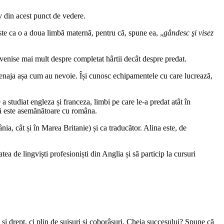
iv din acest punct de vedere.
ste ca o a doua limbă maternă, pentru că, spune ea, „
gândesc şi visez
evenise mai mult despre completat hârtii decât despre predat.
 amenaja așa cum au nevoie. Își cunosc echipamentele cu care lucrează,
 studiat engleza și franceza, limbi pe care le-a predat atât în
 că este asemănătoare cu româna.
ânia, cât și în Marea Britanie) și ca traducător. Alina este, de
ea de lingviști profesioniști din Anglia și să particip la cursuri
 şi drept, ci plin de suișuri și coborâșuri. Cheia succesului? Spune că