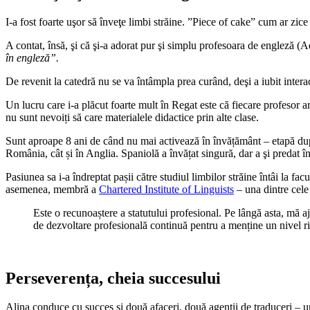
I-a fost foarte uşor să înveţe limbi străine. ”Piece of cake” cum ar zice
A contat, însă, şi că şi-a adorat pur şi simplu profesoara de engleză 
în engleză”.
De revenit la catedră nu se va întâmpla prea curând, deşi a iubit inter
Un lucru care i-a plăcut foarte mult în Regat este că fiecare profesor 
nu sunt nevoiți să care materialele didactice prin alte clase.
Sunt aproape 8 ani de când nu mai activează în învățământ – etapă după 
România, cât și în Anglia. Spaniolă a învățat singură, dar a şi predat 
Pasiunea sa i-a îndreptat pașii către studiul limbilor străine întâi la fa
asemenea, membră a
Chartered Institute of Linguists
– una dintre cele
Este o recunoaștere a statutului profesional. Pe lângă asta, mă aj
de dezvoltare profesională continuă pentru a menține un nivel ridi
Perseverența, cheia succesului
Alina conduce cu succes și două afaceri, două agenții de traduceri – una