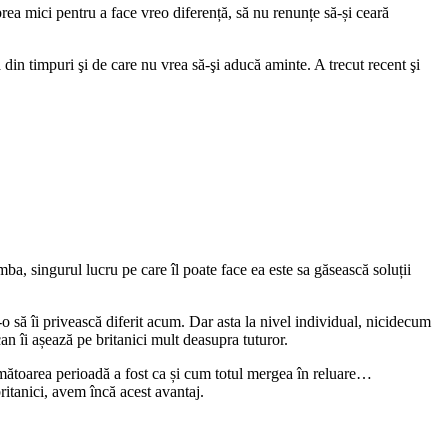
ea mici pentru a face vreo diferență, să nu renunțe să-și ceară
 din timpuri şi de care nu vrea să-şi aducă aminte. A trecut recent şi
ba, singurul lucru pe care îl poate face ea este sa găsească soluții
-o să îi privească diferit acum. Dar asta la nivel individual, nicidecum
an îi așează pe britanici mult deasupra tuturor.
rmătoarea perioadă a fost ca și cum totul mergea în reluare…
itanici, avem încă acest avantaj.