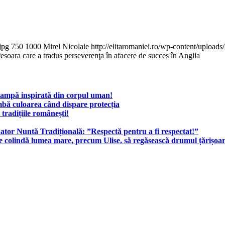
jpg
750
1000
Mirel Nicolaie
http://elitaromaniei.ro/wp-content/uploa
esoara care a tradus perseverenţa în afacere de succes în Anglia
 lampă inspirată din corpul uman!
imbă culoarea când dispare protecția
radițiile românești!
ator Nuntă Tradițională: ”Respectă pentru a fi respectat!”
colindă lumea mare, precum Ulise, să regăsească drumul țărișoar