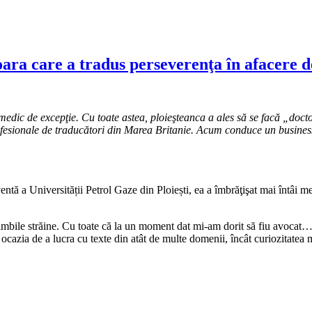
oara care a tradus perseverenţa în afacere d
dic de excepţie. Cu toate astea, ploieşteanca a ales să se facă „doctor
ofesionale de traducători din Marea Britanie. Acum conduce un business d
tă a Universității Petrol Gaze din Ploiești, ea a îmbrăţişat mai întâi m
bile străine. Cu toate că la un moment dat mi-am dorit să fiu avocat… M
m ocazia de a lucra cu texte din atât de multe domenii, încât curiozitatea