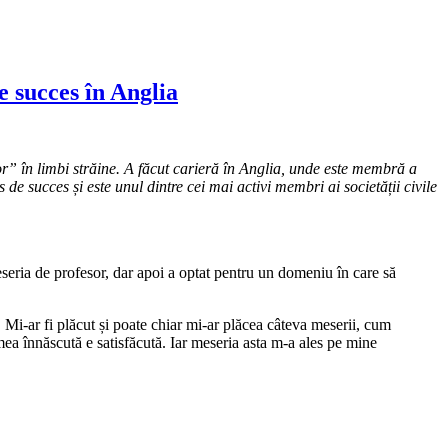
e succes în Anglia
” în limbi străine. A făcut carieră în Anglia, unde este
membră a
e succes și este unul dintre cei mai activi membri ai societății civile
eseria de profesor, dar apoi a optat pentru un domeniu în care să
i-ar fi plăcut și poate chiar mi-ar plăcea câteva meserii, cum
 mea înnăscută e satisfăcută. Iar meseria asta m-a ales pe mine