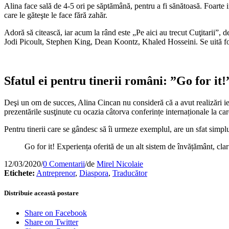
Alina face sală de 4-5 ori pe săptămână, pentru a fi sănătoasă. Foarte i
care le găteşte le face fără zahăr.
Adoră să citească, iar acum la rând este „Pe aici au trecut Cuţitarii”, d
Jodi Picoult, Stephen King, Dean Koontz, Khaled Hosseini. Se uită foart
Sfatul ei pentru tinerii români: ”Go for it!
Deşi un om de succes, Alina Cincan nu consideră că a avut realizări ieși
prezentările susţinute cu ocazia câtorva conferințe internaționale la car
Pentru tinerii care se gândesc să îi urmeze exemplul, are un sfat simpl
Go for it! Experiența oferită de un alt sistem de învățământ, clar
12/03/2020
/
0 Comentarii
/
de
Mirel Nicolaie
Etichete:
Antreprenor
,
Diaspora
,
Traducător
Distribuie această postare
Share on Facebook
Share on Twitter