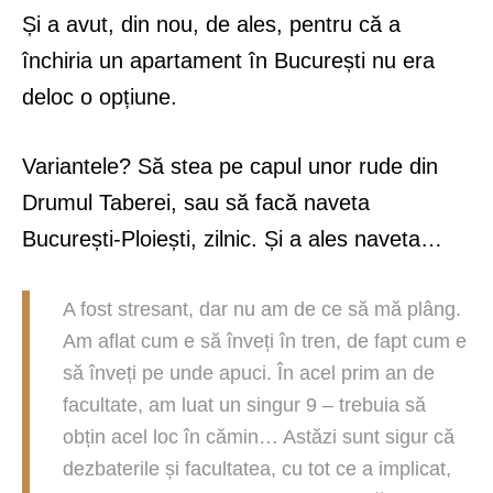
Și a avut, din nou, de ales, pentru că a
închiria un apartament în București nu era
deloc o opțiune.
Variantele? Să stea pe capul unor rude din
Drumul Taberei, sau să facă naveta
București-Ploiești, zilnic. Și a ales naveta…
A fost stresant, dar nu am de ce să mă plâng.
Am aflat cum e să înveți în tren, de fapt cum e
să înveți pe unde apuci. În acel prim an de
facultate, am luat un singur 9 – trebuia să
obțin acel loc în cămin… Astăzi sunt sigur că
dezbaterile și facultatea, cu tot ce a implicat,