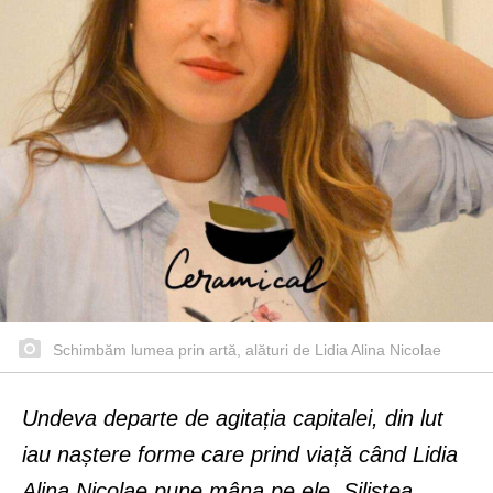
Schimbăm lumea prin artă, alături de Lidia Alina Nicolae
Undeva departe de agitația capitalei, din lut
iau naștere forme care prind viață când Lidia
Alina Nicolae pune mâna pe ele. Siliștea