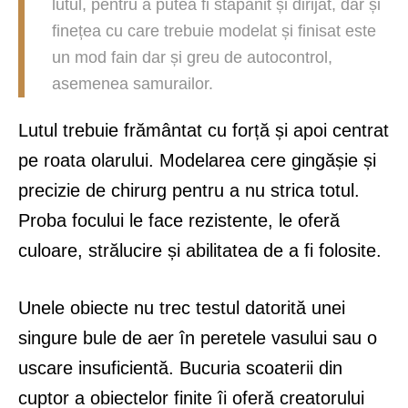
lutul, pentru a putea fi stăpânit și dirijat, dar și
finețea cu care trebuie modelat și finisat este
un mod fain dar și greu de autocontrol,
asemenea samurailor.
Lutul trebuie frământat cu forță și apoi centrat
pe roata olarului. Modelarea cere gingășie și
precizie de chirurg pentru a nu strica totul.
Proba focului le face rezistente, le oferă
culoare, strălucire și abilitatea de a fi folosite.
Unele obiecte nu trec testul datorită unei
singure bule de aer în peretele vasului sau o
uscare insuficientă. Bucuria scoaterii din
cuptor a obiectelor finite îi oferă creatorului