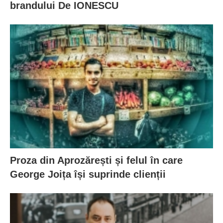
brandului De IONESCU
Proza din Aprozărești și felul în care
George Joița își suprinde clienții