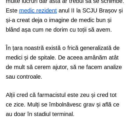
multe lucruri dar asta ar trebui să se schimbe.
Este
medic rezident
anul II la SCJU Brașov și
și-a creat deja o imagine de medic bun și
blând așa cum ne dorim cu toții să avem.
În țara noastră există o frică generalizată de
medici și de spitale. De aceea amânăm atât
de mult să cerem ajutor, să ne facem analize
sau controale.
Alții cred că farmacistul este zeu și cred tot
ce zice. Mulți se îmbolnăvesc grav și află ce
au doar în stadiul terminal.