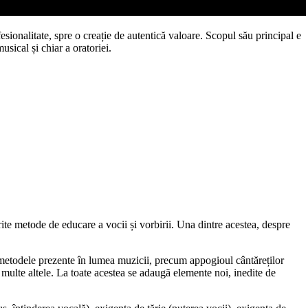
esionalitate, spre o creație de autentică valoare. Scopul său principal e
usical și chiar a oratoriei.
ferite metode de educare a vocii și vorbirii. Una dintre acestea, despre
n metodele prezente în lumea muzicii, precum appogioul cântăreților
lte altele. La toate acestea se adaugă elemente noi, inedite de