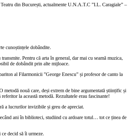
 de Teatru din București, actualmente U.N.A.T.C ”I.L. Caragiale” –
rte cunoștințele dobândite.
au transmite. Pentru că arta în general, dar mai cu seamă muzica,
osibil de dobândit prin alte mijloace.
l bariton al Filarmonicii ”George Enescu” și profesor de canto la
 O metodă nouă care, deși extrem de bine argumentată științific și
ă referitor la această metodă. Rezultatele erau fascinante!
 a lucrurilor invizibile și greu de apreciat.
ecând ani în biblioteci, studiind cu ardoare totul… tot ce ținea de
i ce decid să îi urmeze.