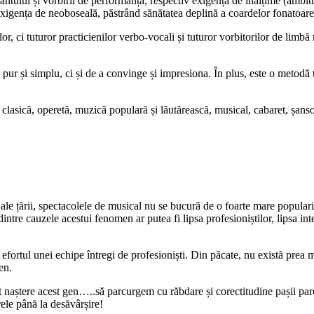
tului și vorbirii de performanță, respectiv exigența de înălțime (ambitu
 exigența de neoboseală, păstrând sănătatea deplină a coardelor fonatoare
, ci tuturor practicienilor verbo-vocali și tuturor vorbitorilor de limbă 
pur și simplu, ci și de a convinge și impresiona. În plus, este o metodă t
ră clasică, operetă, muzică populară și lăutărească, musical, cabaret, șan
le țării, spectacolele de musical nu se bucură de o foarte mare popularit
ntre cauzele acestui fenomen ar putea fi lipsa profesioniștilor, lipsa in
ă efortul unei echipe întregi de profesioniști. Din păcate, nu există prea 
en.
t naștere acest gen…..să parcurgem cu răbdare și corectitudine pașii parc
ele până la desăvârșire!