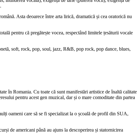
s, întinderea vocală), exigența de tărie (puterea vocii), exigența de
.
română. Asta deoarece între arta lirică, dramatică și cea oratorică nu
otală pentru că pregătește vocea, respectând limitele țesăturii vocale
sonetă, soft, rock, pop, soul, jazz, R&B, pop rock, pop dance, blues,
ate în Romania. Cu toate că sunt manifestări artistice de înaltă calitate
teresului pentru acest gen muzical, dar și o mare comoditate din partea
mulți oameni care să se fi specializat la o școală de profil din SUA,
urși de americani până au ajuns la descoperirea și statornicirea