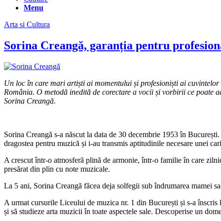
Menu
Arta si Cultura
Sorina Creangă, garanția pentru profesiona
Un loc în care mari artiști ai momentului și profesioniști ai cuvintelo
România. O metodă inedită de corectare a vocii și vorbirii ce poate a
Sorina Creangă.
Sorina Creangă s-a născut la data de 30 decembrie 1953 în București. P
dragostea pentru muzică și i-au transmis aptitudinile necesare unei ca
A crescut într-o atmosferă plină de armonie, într-o familie în care zilni
presărat din plin cu note muzicale.
La 5 ani, Sorina Creangă făcea deja solfegii sub îndrumarea mamei sale 
A urmat cursurile Liceului de muzica nr. 1 din București și s-a înscri
și să studieze arta muzicii în toate aspectele sale. Descoperise un domen