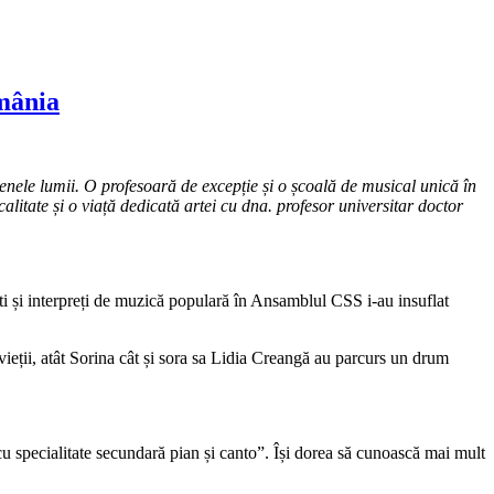
omânia
enele lumii. O profesoară de excepție și o școală de musical unică în
itate și o viață dedicată artei cu dna. profesor universitar doctor
ti și interpreți de muzică populară în Ansamblul CSS i-au insuflat
 vieții, atât Sorina cât și sora sa Lidia Creangă au parcurs un drum
u specialitate secundară pian și canto”. Își dorea să cunoască mai mult