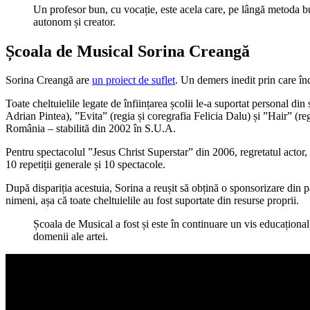
Un profesor bun, cu vocație, este acela care, pe lângă metoda bun
autonom și creator.
Școala de Musical Sorina Creangă
Sorina Creangă are
un proiect de suflet
. Un demers inedit prin care în
Toate cheltuielile legate de înființarea școlii le-a suportat personal di
Adrian Pintea), ”Evita” (regia și coregrafia Felicia Dalu) și ”Hair” (r
România – stabilită din 2002 în S.U.A.
Pentru spectacolul ”Jesus Christ Superstar” din 2006, regretatul actor,
10 repetiții generale și 10 spectacole.
După dispariția acestuia, Sorina a reușit să obțină o sponsorizare din 
nimeni, așa că toate cheltuielile au fost suportate din resurse proprii.
Școala de Musical a fost și este în continuare un vis educațion
domenii ale artei.