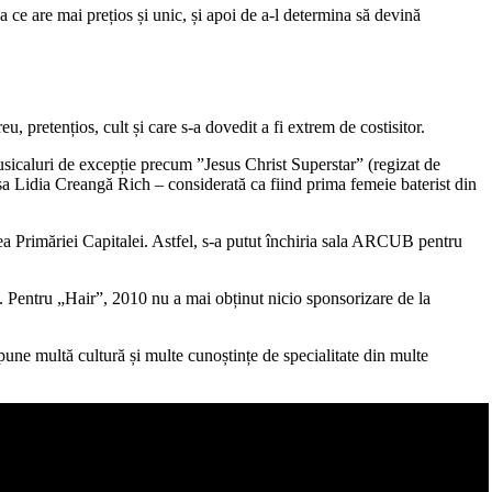
 ce are mai prețios și unic, și apoi de a-l determina să devină
 pretențios, cult și care s-a dovedit a fi extrem de costisitor.
 musicaluri de excepție precum ”Jesus Christ Superstar” (regizat de
 sa Lidia Creangă Rich – considerată ca fiind prima femeie baterist din
tea Primăriei Capitalei. Astfel, s-a putut închiria sala ARCUB pentru
8. Pentru „Hair”, 2010 nu a mai obținut nicio sponsorizare de la
une multă cultură și multe cunoștințe de specialitate din multe