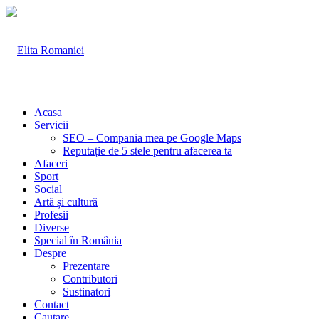
Acasa
Servicii
SEO – Compania mea pe Google Maps
Reputație de 5 stele pentru afacerea ta
Afaceri
Sport
Social
Artă și cultură
Profesii
Diverse
Special în România
Despre
Prezentare
Contributori
Sustinatori
Contact
Cautare