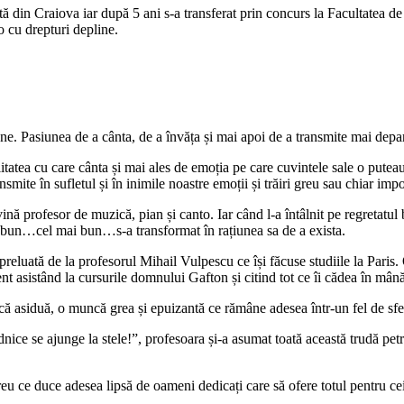
rtă din Craiova iar după 5 ani s-a transferat prin concurs la Facultatea
to cu drepturi depline.
ne. Pasiunea de a cânta, de a învăța și mai apoi de a transmite mai depa
litatea cu care cânta și mai ales de emoția pe care cuvintele sale o pute
smite în sufletul și în inimile noastre emoții și trăiri greu sau chiar imp
ină profesor de muzică, pian și canto. Iar când l-a întâlnit pe regretatu
r bun…cel mai bun…s-a transformat în rațiunea sa de a exista.
eluată de la profesorul Mihail Vulpescu ce își făcuse studiile la Paris.
ent asistând la cursurile domnului Gafton și citind tot ce îi cădea în mân
ă asiduă, o muncă grea și epuizantă ce rămâne adesea într-un fel de sferă
ice se ajunge la stele!”, profesoara și-a asumat toată această trudă petr
reu ce duce adesea lipsă de oameni dedicați care să ofere totul pentru ce