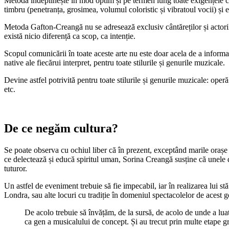
Metoda îndeplinește în mod optim și pe termen lung toate exigențele cân
timbru (penetranța, grosimea, volumul coloristic și vibratoul vocii) și
Metoda Gafton-Creangă nu se adresează exclusiv cântăreților și actorilor
există nicio diferență ca scop, ca intenție.
Scopul comunicării în toate aceste arte nu este doar acela de a informa 
native ale fiecărui interpret, pentru toate stilurile și genurile muzicale.
Devine astfel potrivită pentru toate stilurile și genurile muzicale: ope
etc.
De ce negăm cultura?
Se poate observa cu ochiul liber că în prezent, exceptând marile orașe a
ce delectează și educă spiritul uman, Sorina Creangă susține că unele di
tuturor.
Un astfel de eveniment trebuie să fie impecabil, iar în realizarea lui st
Londra, sau alte locuri cu tradiție în domeniul spectacolelor de acest g
De acolo trebuie să învățăm, de la sursă, de acolo de unde a lua
ca gen a musicalului de concept. Și au trecut prin multe etape gr