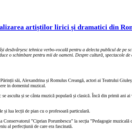
lizarea artiștilor lirici și dramatici din R
r își desăvârșesc
tehnica verbo-vocală pentru a delecta publicul de pe
sc
duce o schimbare pentru mii de oameni. Despre cultură, spectacole de cal
ărinții săi, Alexandrina și Romulus Creangă, actori ai Teatrului Giuleș
riere in domeniul muzical.
c se asculta și se cânta muzică populară și clasică. Încă din primii ani ai
și lua lecții de pian cu o profesoară particulară.
s la Conservatorul ”Ciprian Porumbescu” la secția ”Pedagogie muzicală c
iu al perfecțiunii de care era fascinată.