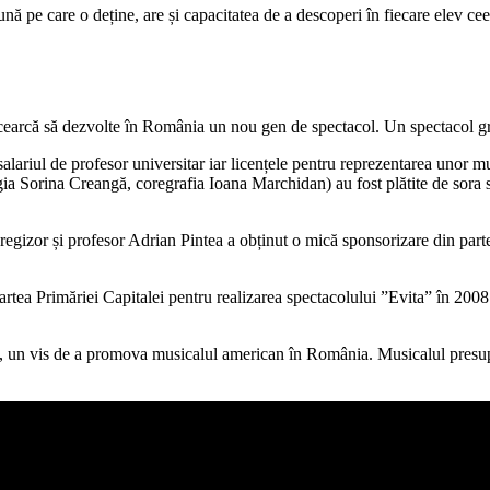
ă pe care o deține, are și capacitatea de a descoperi în fiecare elev ceea
cearcă să dezvolte în România un nou gen de spectacol. Un spectacol greu,
n salariul de profesor universitar iar licențele pentru reprezentarea unor
egia Sorina Creangă, coregrafia Ioana Marchidan) au fost plătite de sora
 regizor și profesor Adrian Pintea a obținut o mică sponsorizare din par
partea Primăriei Capitalei pentru realizarea spectacolului ”Evita” în 200
al, un vis de a promova musicalul american în România. Musicalul presup