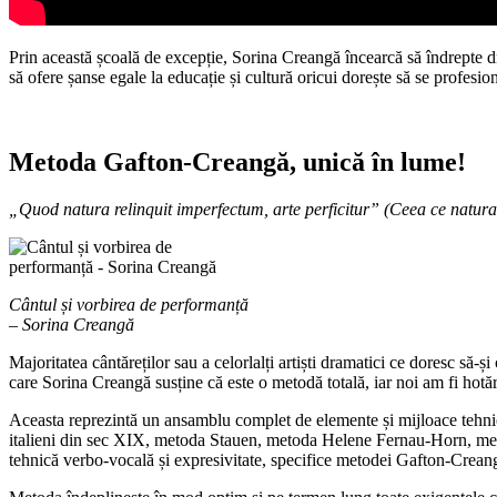
Prin această școală de excepție, Sorina Creangă încearcă să îndrepte dru
să ofere șanse egale la educație și cultură oricui dorește să se profesiona
Metoda Gafton-Creangă, unică în lume!
„Quod natura relinquit imperfectum, arte perficitur” (Ceea ce natura 
Cântul și vorbirea de performanță
– Sorina Creangă
Majoritatea cântăreților sau a celorlalți artiști dramatici ce doresc să-ș
care Sorina Creangă susține că este o metodă totală, iar noi am fi hot
Aceasta reprezintă un ansamblu complet de elemente și mijloace tehnice
italieni din sec XIX, metoda Stauen, metoda Helene Fernau-Horn, meto
tehnică verbo-vocală și expresivitate, specifice metodei Gafton-Crean