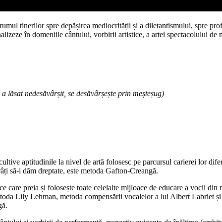
mul tinerilor spre depășirea mediocrității și a diletantismului, spre prof
lizeze în domeniile cântului, vorbirii artistice, a artei spectacolului de m
a lăsat nedesăvârșit, se desăvârșește prin meșteșug)
i cultive aptitudinile la nivel de artă folosesc pe parcursul carierei lor di
ărâți să-i dăm dreptate, este metoda Gafton-Creangă.
 care preia și folosește toate celelalte mijloace de educare a vocii di
da Lily Lehman, metoda compensării vocalelor a lui Albert Labriet și mu
gă.