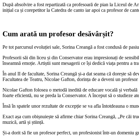
După absolvire a fost repartizată ca profesoară de pian la Liceul de A
inițial ca și corepetitor la Catedra de canto iar apoi ca profesor de can
Cum arată un profesor desăvârșit?
Pe tot parcursul evoluției sale, Sorina Creangă a fost condusă de pasiu
Profesorii săi din liceu și din Conservator erau impresionați de sensibi
înseamnă emoție. Artiștii sunt mesagerii ce își dedică viața pentru a tran
În anul II de facultate, Sorina Creangă și-a dat seama că dorește să dev
Facultatea de Teatru, Nicolae Gafton, dorința de a deveni un profeso
Nicolae Gafton folosea o metodă inedită de educare vocală și verbală pr
foarte eficientă, nu se preda la Conservator. A început să o studieze at
Însă în spatele unor rezultate de excepție se va afla întotdeauna o munc
Exact așa cum obișnuiește să afirme chiar Sorina Creangă, „Pe căi trudn
muzică, artă și știință.
Și-a dorit să fie un profesor perfect, un profesionist într-un domeniu g