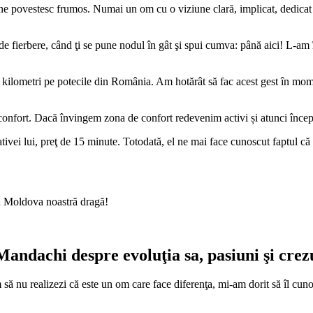
e povestesc frumos. Numai un om cu o viziune clară, implicat, dedicat ş
de fierbere, când ţi se pune nodul în gât şi spui cumva: până aici! L-am î
i de kilometri pe potecile din România. Am hotărât să fac acest gest în mo
confort. Dacă învingem zona de confort redevenim activi și atunci încep
vei lui, preţ de 15 minute. Totodată, el ne mai face cunoscut faptul că t
in Moldova noastră dragă!
andachi despre evoluţia sa, pasiuni şi crezu
 să nu realizezi că este un om care face diferenţa, mi-am dorit să îl cuno