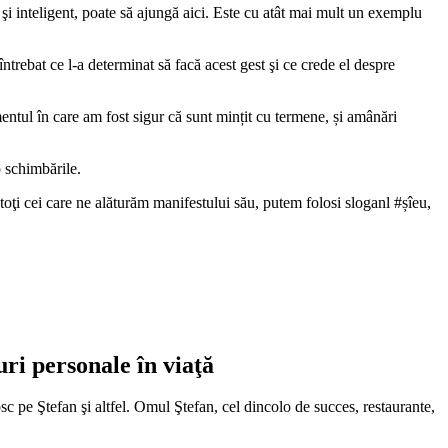
i inteligent, poate să ajungă aici. Este cu atât mai mult un exemplu
ntrebat ce l-a determinat să facă acest gest şi ce crede el despre
mentul în care am fost sigur că sunt mințit cu termene, și amânări
 schimbările.
oţi cei care ne alăturăm manifestului său, putem folosi sloganl #șîeu,
ri personale în viaţă
sc pe Ştefan şi altfel. Omul Ştefan, cel dincolo de succes, restaurante,