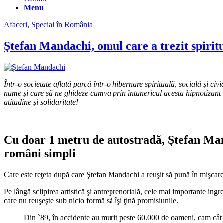
Menu
Afaceri
,
Special în România
Ştefan Mandachi, omul care a trezit spirit
Într-o societate aflată parcă într-o hibernare spirituală, socială şi c
nume şi care să ne ghideze cumva prin întunericul acesta hipnotizant c
atitudine şi solidaritate!
Cu doar 1 metru de autostradă, Ştefan Manda
români simpli
Care este reţeta după care Ştefan Mandachi a reuşit să pună în mişcare 
Pe lângă sclipirea artistică şi antreprenorială, cele mai importante ingre
care nu reuşeşte sub nicio formă să îşi ţină promisiunile.
Din `89, în accidente au murit peste 60.000 de oameni, cam cât 