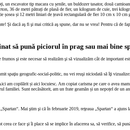
 roți, un escavator tip macara cu șenile, un buldozer tasator, două cami
ton, 36 de metri pătrați de plasă de fier, un kilogram de cuie, trei kilog
e șosea și 12 metri liniari de țeavă rectangulară de fier 10 cm x 10 cm gr
ate! Şi dacă aş fi şi mai critică aş spune, dar nu se vrea! Pentru că de fap
nat să pună piciorul în prag sau mai bine sp
frumos şi este necesar să realizăm şi să vizualizăm cât de important este 
mit spaţiu geografic-social-politic, nu vei reuşi niciodată să îţi vizualiz
ici am copilărit și aici locuiesc. Am copiat carisma pe care o avea mama
rul familiei. Sunt necăsătorit, am un frate geamăn și un nepoțel de un an
 „Spartan“. Mai ştim şi că în februarie 2019, reţeaua „Spartan“ a ajuns la 
ot ceea ce face şi îi place să se implice în afacerea sa, să verifice, să p