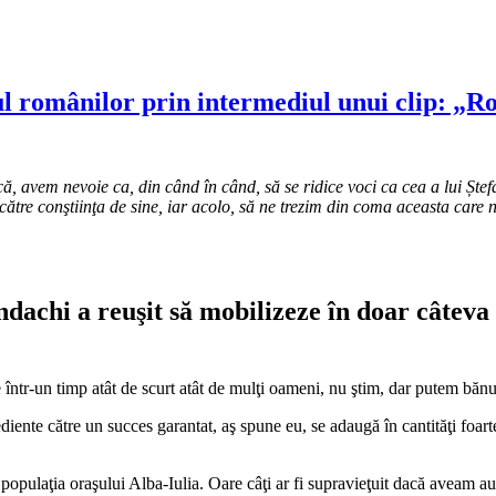
ul românilor prin intermediul unui clip: „R
ivică, avem nevoie ca, din când în când, să se ridice voci ca cea a lui Ș
ătre conştiinţa de sine, iar acolo, să ne trezim din coma aceasta care na
chi a reuşit să mobilizeze în doar câteva zi
într-un timp atât de scurt atât de mulţi oameni, nu ştim, dar putem bănu
diente către un succes garantat, aş spune eu, se adaugă în cantităţi foarte 
populaţia oraşului Alba-Iulia. Oare câţi ar fi supravieţuit dacă aveam 