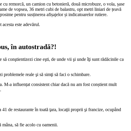
oane cu remorcă, un camion cu betonieră, două microbuze, o vola, șase
rame de vopsea, 36 metri cubi de balastru, opt metri liniari de țeavă
osime pentru susținerea afișajelor și indicatoarelor rutiere.
t acesta este adevărul.
us, în autostradă?!
să conştientizezi cine eşti, de unde vii şi unde îţi sunt rădăcinile ca
ezi problemele reale şi să simţi să faci o schimbare.
. M-a influențat consistent chiar dacă nu am fost conștient mult
.
41 de restaurante în toată ţara, locaţii proprii şi francize, ocupând
ună mâna, să fie acolo cu oamenii.