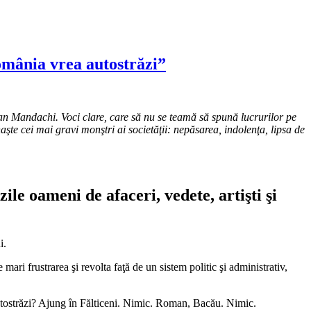
omânia vrea autostrăzi”
tefan Mandachi. Voci clare, care să nu se teamă să spună lucrurilor pe
şte cei mai gravi monştri ai societăţii: nepăsarea, indolenţa, lipsa de
le oameni de afaceri, vedete, artişti şi
i.
mari frustrarea şi revolta faţă de un sistem politic şi administrativ,
autostrăzi? Ajung în Fălticeni. Nimic. Roman, Bacău. Nimic.