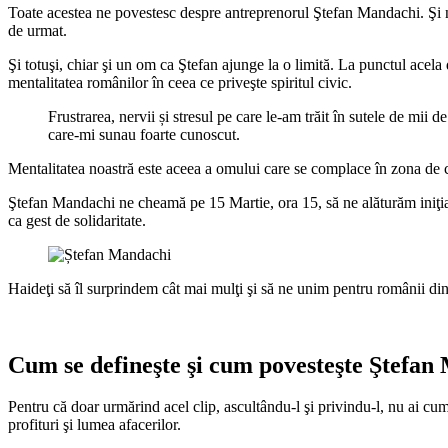
Toate acestea ne povestesc despre antreprenorul Ştefan Mandachi. Şi n
de urmat.
Şi totuşi, chiar şi un om ca Ştefan ajunge la o limită. La punctul acela 
mentalitatea românilor în ceea ce priveşte spiritul civic.
Frustrarea, nervii și stresul pe care le-am trăit în sutele de mi
care-mi sunau foarte cunoscut.
Mentalitatea noastră este aceea a omului care se complace în zona de 
Ştefan Mandachi ne cheamă pe 15 Martie, ora 15, să ne alăturăm iniţiati
ca gest de solidaritate.
Haideţi să îl surprindem cât mai mulţi şi să ne unim pentru românii d
Cum se defineşte şi cum povesteşte Ştefan M
Pentru că doar urmărind acel clip, ascultându-l şi privindu-l, nu ai cum
profituri şi lumea afacerilor.