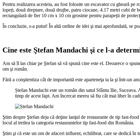
Pentru realizarea acesteia, au fost folosite un escavator cu gheară pe
lopeți, două dreptare, două drujbe, patru ciocane, 4.17 metri cubi de be
rectangulară de fier 10 cm x 10 cm grosime pentru parapeții de protecți
În concluzie, s-a putut! În altă ordine de idei şi mai aprofundată, se po
Cine este Ştefan Mandachi şi ce l-a determi
Am să îl las chiar pe Ştefan să vă spună cine este el. Deoarece o spune 
om şi român.
Fără a conştientiza cât de importantă este aparteneţa ta la şi într-un anu
Ștefan Mandachi este un român din satul Sfântu Ilie, Suceava. A
timp de acest fapt. Am încercat mereu să fiu cât mai liber în cad
Ştim despre Ştefan deja că deţine lanţul de restaurante de tip fast-food
locul al treilea la categoria restaurantelor tip fast-food din România.
Ştim şi că este un om de afaceri influent, echilibrat, care se dedică în t