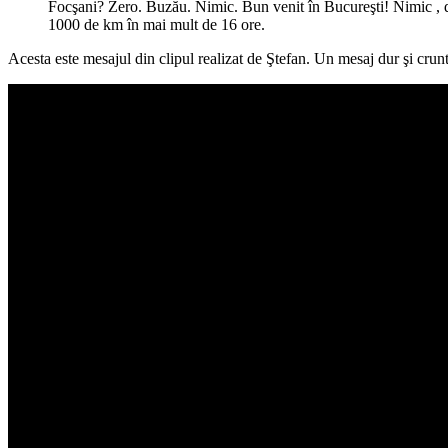
Focşani? Zero. Buzău. Nimic. Bun venit în Bucureşti! Nimic , da
1000 de km în mai mult de 16 ore.
Acesta este mesajul din clipul realizat de Ştefan. Un mesaj dur şi crun