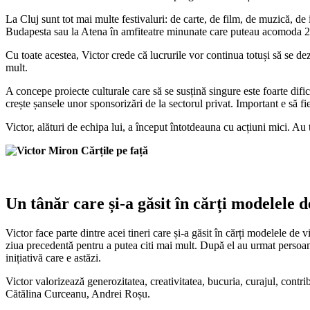
La Cluj sunt tot mai multe festivaluri: de carte, de film, de muzică, de
Budapesta sau la Atena în amfiteatre minunate care puteau acomoda 20
Cu toate acestea, Victor crede că lucrurile vor continua totuși să se dezvo
mult.
A concepe proiecte culturale care să se susțină singure este foarte difi
crește șansele unor sponsorizări de la sectorul privat. Important e să fi
Victor, alături de echipa lui, a început întotdeauna cu acțiuni mici. Au 
Un tânăr care și-a găsit în cărți modelele d
Victor face parte dintre acei tineri care și-a găsit în cărți modelele de
ziua precedentă pentru a putea citi mai mult. După el au urmat persoan
inițiativă care e astăzi.
Victor valorizează generozitatea, creativitatea, bucuria, curajul, contr
Cătălina Curceanu, Andrei Roșu.