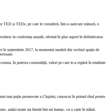
țelor TED și TEDx, pe care le consideră, într-o oarecare măsură, o
orbesc la conferința anuală, oferind în plus suport în definitivarea
pei în septembrie 2017, la momentul mutării din vechiul spațiu de
persoane.
comun, în puterea comunității, valori pe care le-a regăsit în totalitate
 laturi mai puțin promovate a Clujului, cunoscut în primul rând pentru
arc, astăzi poate sta liniștit într-un hamac, cu o carte în mână.