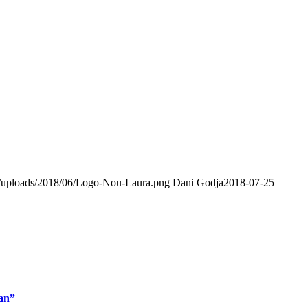
ent/uploads/2018/06/Logo-Nou-Laura.png
Dani Godja
2018-07-25
man”