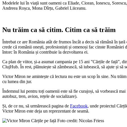
Modelele lui în viață sunt oameni ca Eliade, Cioran, Ionescu, Soresc
Andreea Roșca, Mona Dîrțu, Gabriel Liiceanu.
Nu trăim ca să citim. Citim ca să trăim
Întrebat ce are România atât de frumos încât a decis să rămână în țară c
crede că românii onești, profesioniști și omenoși fac cinste României di
întorc în România și contribuie la dezvoltarea ei.
Ca plan de viitor, și-a asumat campania pe 15 ani ”Cărțile de față”, din
ClujHub. În rest, plănuiește să zâmbească, să iubească, să ajute și să s
Victor Miron ne amintește că lectura nu este un scop în sine. Nu trăim ca
cu lumea din jur.
Îndemnul lui pentru toți oamenii este să fie curajoși, să vorbească mai mu
autobuz, tren, avion, rețele de socializare).
Și, de ce nu, să urmărească pagina de
Facebook
, unde proiectul Cărți
Victor Miron este deja un reprezentant de seamă.