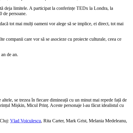
ată deja limitele. A participat la conferințe TEDx la Londra, la
00 de persoane.
i, dacă tot mai mulți oameni vor alege să se implice, ei direct, tot mai
ulte companii care vor să se asocieze cu proiecte culturale, ceea ce
t an de an.
re altele, se trezea în fiecare dimineață cu un minut mai repede față de
nțul Mișkin, Micul Prinț. Aceste personaje l-au făcut idealistul cu
xCluj:
Vlad Voiculescu
, Rita Carter, Mark Grist, Melania Medeleanu,