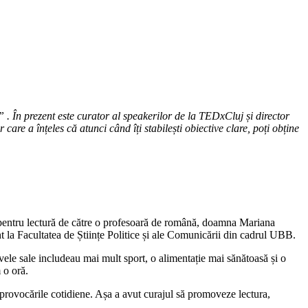
. În prezent este curator al speakerilor de la TEDxCluj și director
re a înțeles că atunci când îți stabilești obiective clare, poți obține
 pentru lectură de către o profesoară de română, doamna Mariana
ent la Facultatea de Științe Politice și ale Comunicării din cadrul UBB.
vele sale includeau mai mult sport, o alimentație mai sănătoasă și o
m o oră.
a provocările cotidiene. Așa a avut curajul să promoveze lectura,