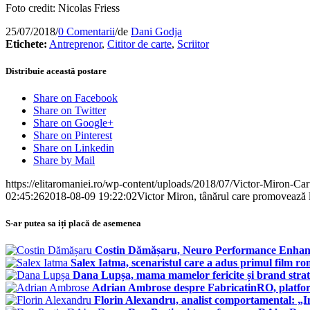
Foto credit: Nicolas Friess
25/07/2018
/
0 Comentarii
/
de
Dani Godja
Etichete:
Antreprenor
,
Cititor de carte
,
Scriitor
Distribuie această postare
Share on Facebook
Share on Twitter
Share on Google+
Share on Pinterest
Share on Linkedin
Share by Mail
https://elitaromaniei.ro/wp-content/uploads/2018/07/Victor-Miron-Cart
02:45:26
2018-08-09 19:22:02
Victor Miron, tânărul care promovează le
S-ar putea sa iți placă de asemenea
Costin Dămășaru, Neuro Performance Enhance
Salex Iatma, scenaristul care a adus primul film ro
Dana Lupșa, mama mamelor fericite și brand strate
Adrian Ambrose despre FabricatinRO, platfor
Florin Alexandru, analist comportamental: „I