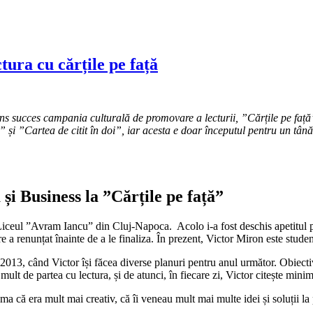
ura cu cărțile pe față
s succes campania culturală de promovare a lecturii, ”Cărțile pe față” 
 ”Cartea de citit în doi”, iar acesta e doar începutul pentru un tânăr ca
și Business la ”Cărțile pe față”
 Liceul ”Avram Iancu” din Cluj-Napoca. Acolo i-a fost deschis apetitul
re a renunțat înainte de a le finaliza. În prezent, Victor Miron este stud
 2013, când Victor își făcea diverse planuri pentru anul următor. Obiecti
 mult de partea cu lectura, și de atunci, în fiecare zi, Victor citește mini
ma că era mult mai creativ, că îi veneau mult mai multe idei și soluții l