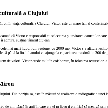
ulturală a Clujului
 Miron în viața culturală a Clujului. Victor este un mare fan al conferin
amnă că Victor e responsabil cu selectarea și invitarea oamenilor care v
îi admiră, susține tânărul clujean.
n cele mai mari huburi din regiune, cu 2000 mp. Victor s-a alăturat echi
de că până la finalul anului va ajunge la capacitatea maximă de 300 de 
tem de valori. Victor crede mult în colaborare, în folosirea resurselor la 
 Miron
lujului. Din poziția sa, este în măsură să realizeze o radiografie a unei
de ani. Dacă în anii în care era el în liceu îi era frică să meargă prin p