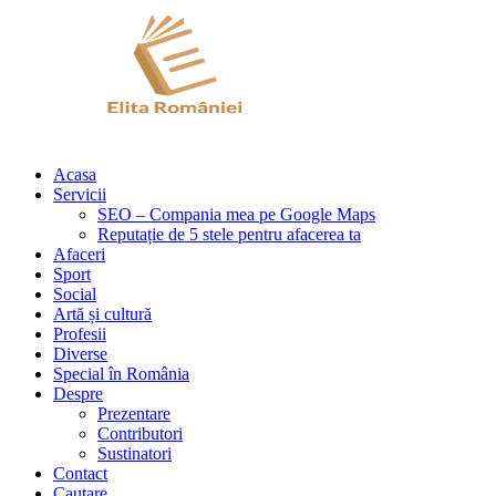
Acasa
Servicii
SEO – Compania mea pe Google Maps
Reputație de 5 stele pentru afacerea ta
Afaceri
Sport
Social
Artă și cultură
Profesii
Diverse
Special în România
Despre
Prezentare
Contributori
Sustinatori
Contact
Cautare