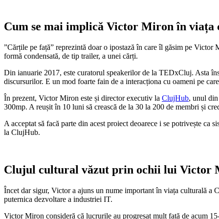
Cum se mai implică Victor Miron în viața c
”Cărțile pe față” reprezintă doar o ipostază în care îl găsim pe Victor
formă condensată, de tip trailer, a unei cărți.
Din ianuarie 2017, este curatorul speakerilor de la TEDxCluj. Asta înse
discursurilor. E un mod foarte fain de a interacționa cu oameni pe care 
În prezent, Victor Miron este și director executiv la
ClujHub
, unul di
300mp. A reușit în 10 luni să crească de la 30 la 200 de membri și cre
A acceptat să facă parte din acest proiect deoarece i se potrivește ca sis
la ClujHub.
Clujul cultural văzut prin ochii lui Victor
Încet dar sigur, Victor a ajuns un nume important în viața culturală a C
puternica dezvoltare a industriei IT.
Victor Miron consideră că lucrurile au progresat mult față de acum 15-20 