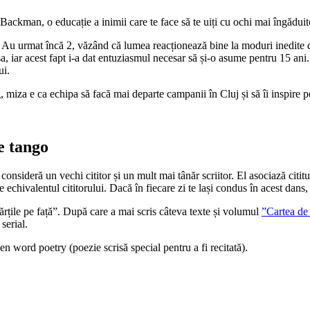
ckman, o educație a inimii care te face să te uiți cu ochi mai îngăduito
n. Au urmat încă 2, văzând că lumea reacționează bine la moduri inedite
 sa, iar acest fapt i-a dat entuziasmul necesar să și-o asume pentru 15 an
ui.
iza e ca echipa să facă mai departe campanii în Cluj și să îi inspire pe
de tango
 consideră un vechi cititor și un mult mai tânăr scriitor. El asociază citi
e echivalentul cititorului. Dacă în fiecare zi te lași condus în acest dan
ărțile pe față”. După care a mai scris câteva texte și volumul
”Cartea de 
serial.
n word poetry (poezie scrisă special pentru a fi recitată).