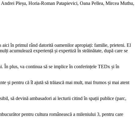
 la Andrei Pleșu, Horia-Roman Patapievici, Oana Pellea, Mircea Muthu,
aici în primul rând datorită oamenilor apropiați: familie, prieteni. El
 mulți acumulează experiență și expertiză în străinătate, după care se
ni. În plus, va continua să se implice în conferințele TEDx și în
nte și pentru că îl ajută să trăiască mai mult, mai frumos și mai atent
ibil, să devină ambasadori ai lecturii citind în spații publice (parc,
îmbucurător pentru cultura românească a mileniului 3, pentru care