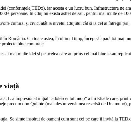
 idei (conferințele TEDx), iar acesta e un lucru bun. Infrastructura ne ar
00+ persoane. În Cluj nu există astfel de săli, pentru mai multe de 10
lte cultural și civic, atât la nivelul Clujului cât și la cel al întregii țăr
cil în România. Cu toate astea, în ultimul timp, încep să apară tot mai m
e proiecte bine conturate.
testat mai multe idei și pe acelea care au prins cel mai bine le-au replica
e viață
 viață. L-a impresionat inițial ”adolescentul miop” a lui Eliade care, print
eje precum don Quijote (mai ales în versiunea rescrisă de Unamuno), pri
ibuția. Se simte inspirat de oameni cum sunt cei pe care îi invită la TED