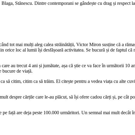
u, Blaga, Stănescu. Dintre contemporani se gândește cu drag și respect
ând tot mai mulți aleg calea străinătății, Victor Miron susține că a rămas 
n orice loc al lumii își desfășoară activitatea. Se bucură și de faptul că
 care au trecut 4 ani și jumătate, așa că știe ce va face în următorii 10 a
e bucure de viață.
 să citim, citim ca să trăim. El citește pentru a vedea viața cu alte cuvi
lt despre cărțile care le-au plăcut, să își ofere cadou cărți și, pe cât pos
le pe față are deja peste 100.000 urmăritori. Un semnal mai mult decât 