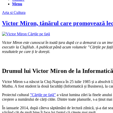
Menu
Arta si Cultura
Victor Miron, tânărul care promovează lect
Victor Miron este cunoscut în toată țara după ce a demarat cu un imen
executiv la ClujHub. A publicat până acum volumele ”Cărțile pe față” și
rezultatele pe care ți le dorești.
Drumul lui Victor Miron de la Informatică 
Victor Miron s-a născut la Cluj-Napoca în 25 iulie 1985 și a absolvit
Muthu. A fost student la două facultăți (Informatică și Business), la ca
Proiectul cultural
”Cărțile pe față”
a văzut lumina zilei la finele anului
creștere a numărului de cărți citite. Dintre toate planurile, s-a ținut mai
În ianuarie 2014, după câteva săptămâni de lectură zilnică, și-a dat sea
văzând căt de mult bine îi face lui faptul că citește mai mult.