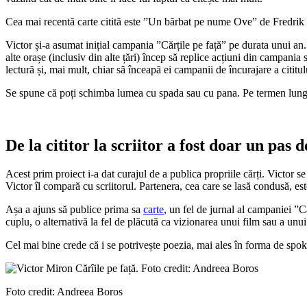
Cea mai recentă carte citită este ”Un bărbat pe nume Ove” de Fredrik Ba
Victor și-a asumat inițial campania ”Cărțile pe față” pe durata unui a
alte orașe (inclusiv din alte țări) încep să replice acțiuni din campania
lectură și, mai mult, chiar să înceapă ei campanii de încurajare a cititul
Se spune că poți schimba lumea cu spada sau cu pana. Pe termen lung, m
De la cititor la scriitor a fost doar un pas 
Acest prim proiect i-a dat curajul de a publica propriile cărți. Victor se
Victor îl compară cu scriitorul. Partenera, cea care se lasă condusă, est
Așa a ajuns să publice prima sa
carte
, un fel de jurnal al campaniei ”C
cuplu, o alternativă la fel de plăcută ca vizionarea unui film sau a unui 
Cel mai bine crede că i se potrivește poezia, mai ales în forma de spoke
Foto credit: Andreea Boros