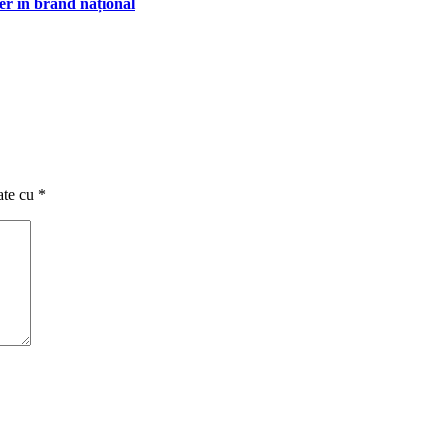
r în brand național
ate cu
*