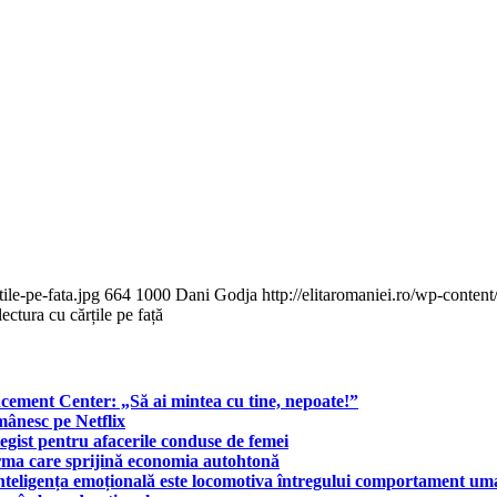
ile-pe-fata.jpg
664
1000
Dani Godja
http://elitaromaniei.ro/wp-cont
ctura cu cărțile pe față
ment Center: „Să ai mintea cu tine, nepoate!”
mânesc pe Netflix
gist pentru afacerile conduse de femei
ma care sprijină economia autohtonă
nteligența emoțională este locomotiva întregului comportament u