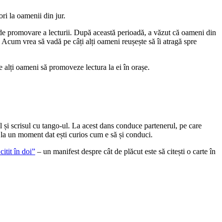
ri la oamenii din jur.
 de promovare a lecturii. După această perioadă, a văzut că oameni din
i. Acum vrea să vadă pe câți alți oameni reușește să îi atragă spre
 alți oameni să promoveze lectura la ei în orașe.
tul și scrisul cu tango-ul. La acest dans conduce partenerul, pe care
s, la un moment dat ești curios cum e să și conduci.
citit în doi”
– un manifest despre cât de plăcut este să citești o carte în