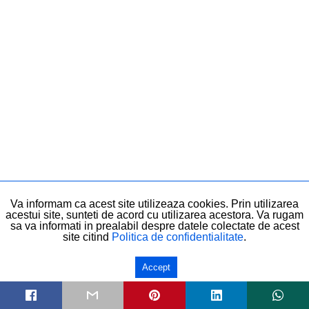
Va informam ca acest site utilizeaza cookies. Prin utilizarea
acestui site, sunteti de acord cu utilizarea acestora. Va rugam
O întristează cel mai tare cum reacționează
sa va informati in prealabil despre datele colectate de acest
site citind
Politica de confidentialitate
.
oamenii la invidie, pentru că ajung la
denigrare și tot felul de alte metode pentru a
Accept
te pune mai prejos pentru ca ei să fie bine.
Nu îi este străină această experiență și nici