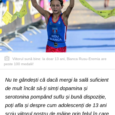
Viitorul sună bine: la doar 13 ani, Bianca Rusu-Eremia are
peste 100 medalii!
Nu te gândești că dacă mergi la sală suficient
de mult încât să-ți simți dopamina și
serotonina pompând suflu și bună dispoziție,
poți afla și despre cum adolescenți de 13 ani
scriu viitorul nostru de mâine prin felul în care