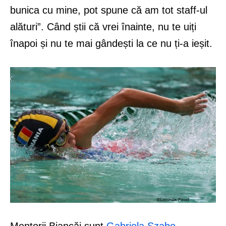
bunica cu mine, pot spune că am tot staff-ul
alături”. Când știi că vrei înainte, nu te uiți
înapoi și nu te mai gândești la ce nu ți-a ieșit.
Mentorii Biancăi sunt
Gabriela Szabo
,