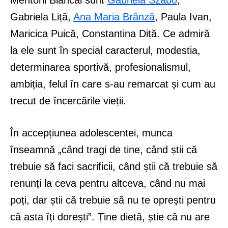
Gabriela Liță,
Ana Maria Brânză
, Paula Ivan,
Maricica Puică, Constantina Diță. Ce admiră
la ele sunt în special caracterul, modestia,
determinarea sportivă, profesionalismul,
ambiția, felul în care s-au remarcat și cum au
trecut de încercările vieții.
În accepțiunea adolescentei, munca
înseamnă „când tragi de tine, când știi că
trebuie să faci sacrificii, când știi că trebuie să
renunți la ceva pentru altceva, când nu mai
poți, dar știi că trebuie să nu te oprești pentru
că asta îți dorești”. Ține dietă, știe că nu are