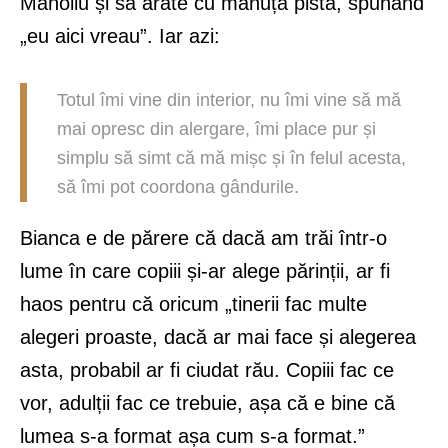
Manoliu și să arate cu mânuța pista, spunând
„eu aici vreau”. Iar azi:
Totul îmi vine din interior, nu îmi vine să mă
mai opresc din alergare, îmi place pur și
simplu să simt că mă mișc și în felul acesta,
să îmi pot coordona gândurile.
Bianca e de părere că dacă am trăi într-o
lume în care copiii și-ar alege părinții, ar fi
haos pentru că oricum „tinerii fac multe
alegeri proaste, dacă ar mai face și alegerea
asta, probabil ar fi ciudat rău. Copiii fac ce
vor, adulții fac ce trebuie, așa că e bine că
lumea s-a format așa cum s-a format.”