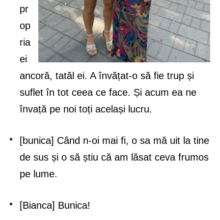
pr
op
ria
ei
ancoră, tatăl ei. A învățat-o să fie trup și
suflet în tot ceea ce face. Și acum ea ne
învață pe noi toți același lucru.
[bunica] Când n-oi mai fi, o sa mă uit la tine
de sus și o să știu că am lăsat ceva frumos
pe lume.
[Bianca] Bunica!