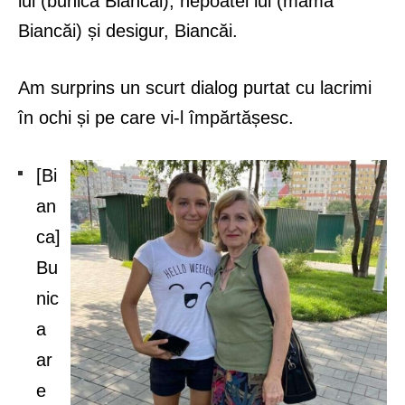
lui (bunica Biancăi), nepoatei lui (mama
Biancăi) și desigur, Biancăi.
Am surprins un scurt dialog purtat cu lacrimi
în ochi și pe care vi-l împărtășesc.
[Bi
an
ca]
Bu
nic
a
ar
e