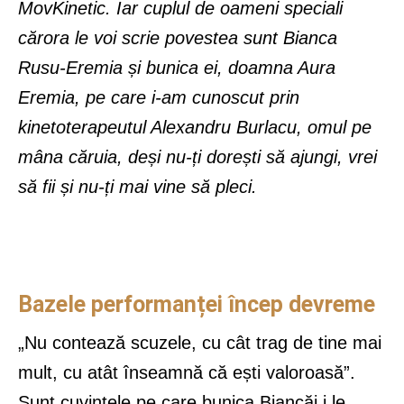
MovKinetic. Iar cuplul de oameni speciali
cărora le voi scrie povestea sunt Bianca
Rusu-Eremia și bunica ei, doamna Aura
Eremia, pe care i-am cunoscut prin
kinetoterapeutul Alexandru Burlacu, omul pe
mâna căruia, deși nu-ți dorești să ajungi, vrei
să fii și nu-ți mai vine să pleci.
Bazele performanței încep devreme
„Nu contează scuzele, cu cât trag de tine mai
mult, cu atât înseamnă că ești valoroasă”.
Sunt cuvintele pe care bunica Biancăi i le