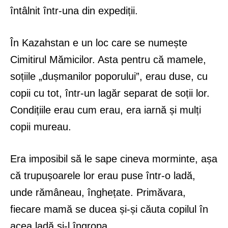
întâlnit într-una din expediții.
În Kazahstan e un loc care se numește
Cimitirul Mămicilor. Asta pentru că mamele,
soțiile „dușmanilor poporului”, erau duse, cu
copii cu tot, într-un lagăr separat de soții lor.
Condițiile erau cum erau, era iarnă și mulți
copii mureau.
Era imposibil să le sape cineva morminte, așa
că trupușoarele lor erau puse într-o ladă,
unde rămâneau, înghețate. Primăvara,
fiecare mamă se ducea și-și căuta copilul în
acea ladă și-l îngropa.