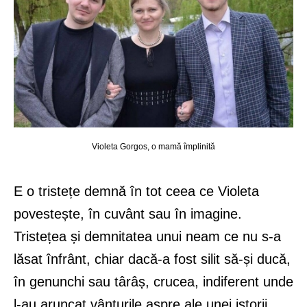
Violeta Gorgos, o mamă împlinită
E o tristețe demnă în tot ceea ce Violeta
povestește, în cuvânt sau în imagine.
Tristețea și demnitatea unui neam ce nu s-a
lăsat înfrânt, chiar dacă-a fost silit să-și ducă,
în genunchi sau târâș, crucea, indiferent unde
l-au aruncat vânturile aspre ale unei istorii