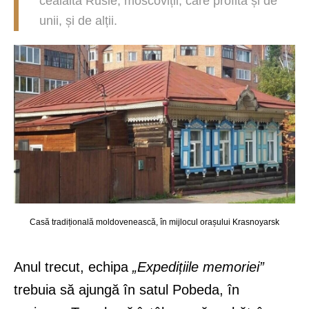
cealaltă Rusie, moscoviții, care profită și de
unii, și de alții.
Casă tradițională moldovenească, în mijlocul orașului Krasnoyarsk
Anul trecut, echipa
„Expedițiile memoriei”
trebuia să ajungă în satul Pobeda, în