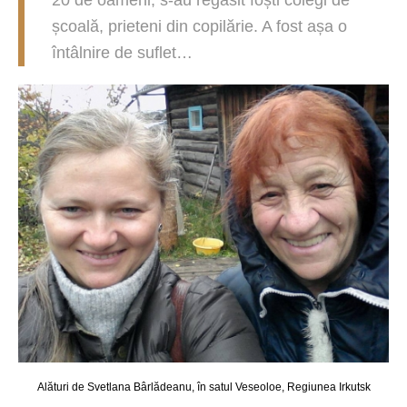
20 de oameni, s-au regăsit foști colegi de
școală, prieteni din copilărie. A fost așa o
întâlnire de suflet…
Alături de Svetlana Bârlădeanu, în satul Veseoloe, Regiunea Irkutsk