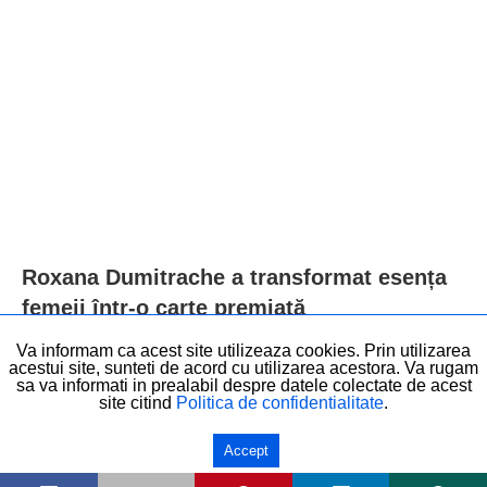
Roxana Dumitrache a transformat esența
femeii într-o carte premiată
Va informam ca acest site utilizeaza cookies. Prin utilizarea
acestui site, sunteti de acord cu utilizarea acestora. Va rugam
sa va informati in prealabil despre datele colectate de acest
site citind
Politica de confidentialitate
.
© Drepturi de autor - Elita Romaniei - 2018 - Created with love by
Start Small
Digital
.
Accept