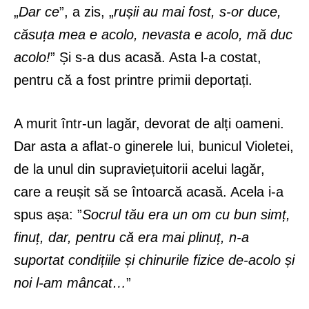
„
Dar ce
”, a zis, „
rușii au mai fost, s-or duce,
căsuța mea e acolo, nevasta e acolo, mă duc
acolo!
” Și s-a dus acasă. Asta l-a costat,
pentru că a fost printre primii deportați.
A murit într-un lagăr, devorat de alți oameni.
Dar asta a aflat-o ginerele lui, bunicul Violetei,
de la unul din supraviețuitorii acelui lagăr,
care a reușit să se întoarcă acasă. Acela i-a
spus așa: ”
Socrul tău era un om cu bun simț,
finuț, dar, pentru că era mai plinuț, n-a
suportat condițiile și chinurile fizice de-acolo și
noi l-am mâncat…
”