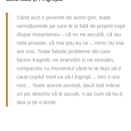
Când auzi o poveste de acest gen, toate
nemulțumirile pe care le ai față de propriii copii
dispar instantaneu – că nu ne ascultă, că iau
note proaste, că mai știu eu ce -, nimic nu mai
are rost. Toate falsele probleme din care
facem tragedii, ne enervăm și ne stresăm,
comparativ cu momentul când tu te duci să-ți
cauți copilul mort ca să-l îngropi… Nici n-are
rost… Toate aceste povești, dacă ești măcar
un pic deschis să le asculți, n-au cum să nu-ți
dea și ție o lecție.