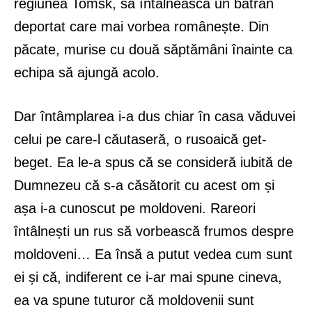
regiunea Tomsk, să întâlnească un bătrân
deportat care mai vorbea românește. Din
păcate, murise cu două săptămâni înainte ca
echipa să ajungă acolo.
Dar întâmplarea i-a dus chiar în casa văduvei
celui pe care-l căutaseră, o rusoaică get-
beget. Ea le-a spus că se consideră iubită de
Dumnezeu că s-a căsătorit cu acest om și
așa i-a cunoscut pe moldoveni. Rareori
întâlnești un rus să vorbească frumos despre
moldoveni… Ea însă a putut vedea cum sunt
ei și că, indiferent ce i-ar mai spune cineva,
ea va spune tuturor că moldovenii sunt