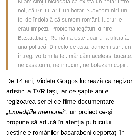
N-am simțit niciodată că există un hotar între
noi, că Prutul ar fi un hotar. N-aveam nici un
fel de îndoială că suntem români, lucrurile
erau limpezi. Problema legăturii dintre
Basarabia și România este doar una oficială,
una politică. Dincolo de asta, oamenii sunt un
întreg, vorbim la fel, mâncăm aceleași bucate,
ne căsătorim, ne înrudim, ne botezăm copiii.
De 14 ani, Violeta Gorgos lucrează ca regizor
artistic la TVR Iași, iar de șapte ani e
regizoarea seriei de filme documentare
„Expedițiile memoriei”
, un proiect ce-și
propune să aducă în atenția publicului
destinele românilor basarabeni deportați în