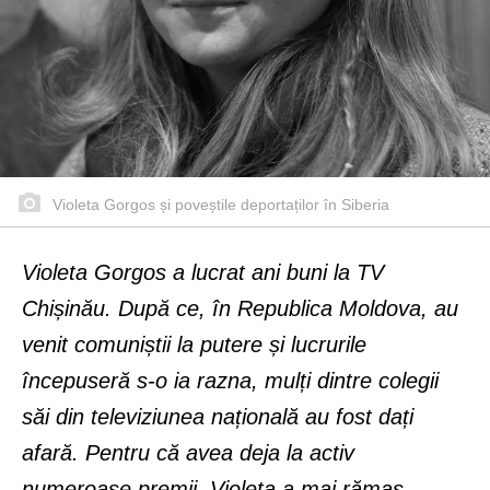
Violeta Gorgos și poveștile deportaților în Siberia
Violeta Gorgos a lucrat ani buni la TV
Chișinău. După ce, în Republica Moldova, au
venit comuniștii la putere și lucrurile
începuseră s-o ia razna, mulți dintre colegii
săi din televiziunea națională au fost dați
afară. Pentru că avea deja la activ
numeroase premii, Violeta a mai rămas