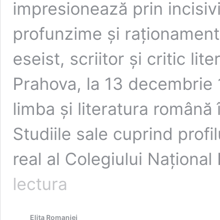
impresionează prin incisivi
profunzime și raționament
eseist, scriitor și critic lit
Prahova, la 13 decembrie
limba și literatura română 
Studiile sale cuprind profil
real al Colegiului Național
Scriitorul
lectura
Christian
Crăciun,
printre
Elita Romaniei
cei