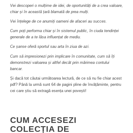
Vei descoperi o mulțime de idei, de oportunități de a crea valoare,
chiar și în această țară blamată de prea mulți.
Vei înțelege de ce anumiți oameni de afaceri au succes.
Cum poți performa chiar și în sistemul public, în ciuda tendinței
generale de a te lăsa influențat de mediu.
Ce șanse oferă sportul sau arta în ziua de azi.
Cum să impresionezi prin implicare în comunitate, cum să îți
demonstrezi valoarea și altfel decât prin mărimea contului
bancar.
Și dacă tot căutai următoarea lectură, de ce să nu fie chiar acest
pdf? Până la urmă sunt 64 de pagini pline de învățăminte, pentru
cei care știu să extragă esența unei povești!
CUM ACCESEZI
COLECȚIA DE