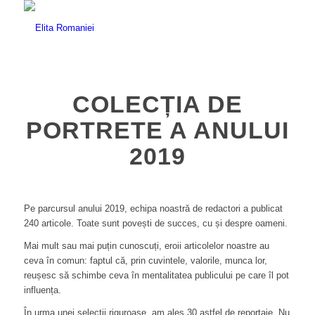
COLECȚIA DE
PORTRETE A ANULUI
2019
Pe parcursul anului 2019, echipa noastră de redactori a publicat
240 articole. Toate sunt povești de succes, cu și despre oameni.
Mai mult sau mai puțin cunoscuți, eroii articolelor noastre au
ceva în comun: faptul că, prin cuvintele, valorile, munca lor,
reușesc să schimbe ceva în mentalitatea publicului pe care îl pot
influența.
În urma unei selecții riguroase, am ales 30 astfel de reportaje. Nu