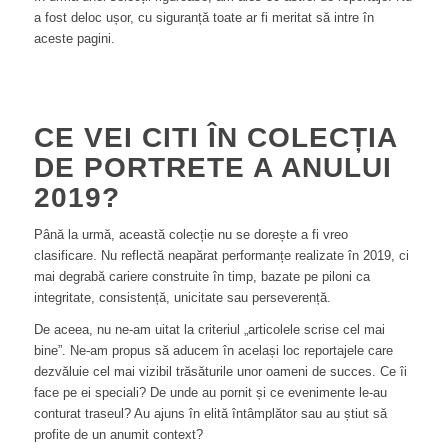
a fost deloc ușor, cu siguranță toate ar fi meritat să intre în
aceste pagini.
CE VEI CITI ÎN COLECȚIA
DE PORTRETE A ANULUI
2019?
Până la urmă, această colecție nu se dorește a fi vreo
clasificare. Nu reflectă neapărat performanțe realizate în 2019, ci
mai degrabă cariere construite în timp, bazate pe piloni ca
integritate, consistență, unicitate sau perseverență.
De aceea, nu ne-am uitat la criteriul „articolele scrise cel mai
bine”. Ne-am propus să aducem în același loc reportajele care
dezvăluie cel mai vizibil trăsăturile unor oameni de succes. Ce îi
face pe ei speciali? De unde au pornit și ce evenimente le-au
conturat traseul? Au ajuns în elită întâmplător sau au știut să
profite de un anumit context?