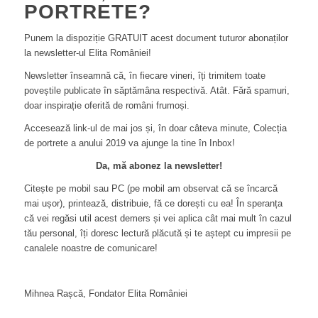
PORTRETE?
Punem la dispoziție GRATUIT acest document tuturor abonaților
la newsletter-ul Elita României!
Newsletter înseamnă că, în fiecare vineri, îți trimitem toate
poveștile publicate în săptămâna respectivă. Atât. Fără spamuri,
doar inspirație oferită de români frumoși.
Accesează link-ul de mai jos și, în doar câteva minute, Colecția
de portrete a anului 2019 va ajunge la tine în Inbox!
Da, mă abonez la newsletter!
Citește pe mobil sau PC (pe mobil am observat că se încarcă
mai ușor), printează, distribuie, fă ce dorești cu ea! În speranța
că vei regăsi util acest demers și vei aplica cât mai mult în cazul
tău personal, îți doresc lectură plăcută și te aștept cu impresii pe
canalele noastre de comunicare!
Mihnea Rașcă, Fondator Elita României