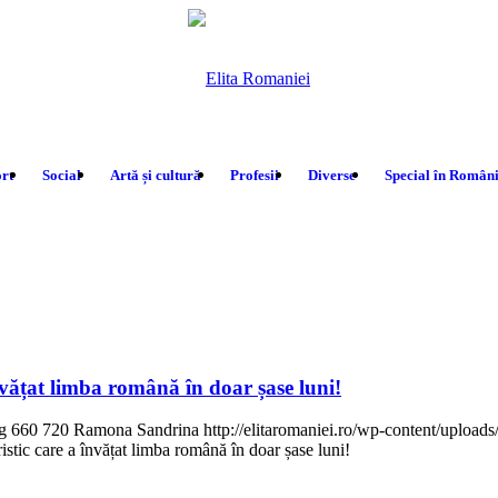
rt
Social
Artă și cultură
Profesii
Diverse
Special în Român
vățat limba română în doar șase luni!
g
660
720
Ramona Sandrina
http://elitaromaniei.ro/wp-content/uplo
stic care a învățat limba română în doar șase luni!