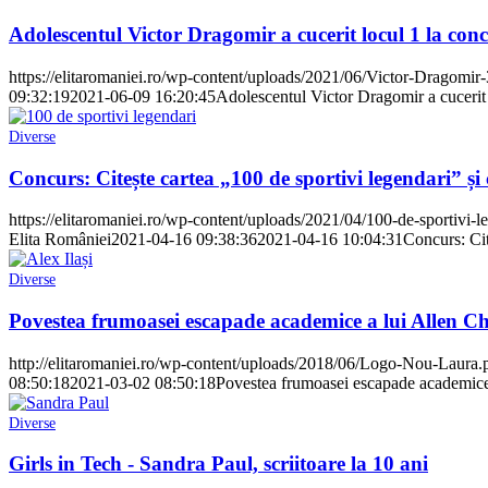
Adolescentul Victor Dragomir a cucerit locul 1 la con
https://elitaromaniei.ro/wp-content/uploads/2021/06/Victor-Dragomir-
09:32:19
2021-06-09 16:20:45
Adolescentul Victor Dragomir a cucerit
Diverse
Concurs: Citește cartea „100 de sportivi legendari” ș
https://elitaromaniei.ro/wp-content/uploads/2021/04/100-de-sportivi-l
Elita României
2021-04-16 09:38:36
2021-04-16 10:04:31
Concurs: Cit
Diverse
Povestea frumoasei escapade academice a lui Allen Chri
http://elitaromaniei.ro/wp-content/uploads/2018/06/Logo-Nou-Laura.
08:50:18
2021-03-02 08:50:18
Povestea frumoasei escapade academice a 
Diverse
Girls in Tech - Sandra Paul, scriitoare la 10 ani