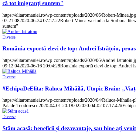
că tot imigranţi suntem"
https://elitaromaniei.ro/wp-content/uploads/2020/06/Robert-Minea.jpg
07:21:08
2020-06-24 07:57:22
Robert Minea va studia la Sorbona literat
suntem"
Diverse
România exportă elevi de top: Andrei Istrăţoiu, proa
https://elitaromaniei.ro/wp-content/uploads/2020/06/Andrei-Istratoiu.j
09:12:04
2020-06-16 20:04:28
România exportă elevi de top: Andrei Is
Diverse
#EchipaDeElita: Raluca Mihăilă, Utopic Brain: „Viața 
https://elitaromaniei.ro/wp-content/uploads/2020/04/Raluca-Mihaila-
Palade Teodorescu
2020-04-01 20:18:02
2020-04-02 07:17:42
#EchipaD
Diverse
Stăm acasă: beneficii și dezavantaje, sau bine ați ven