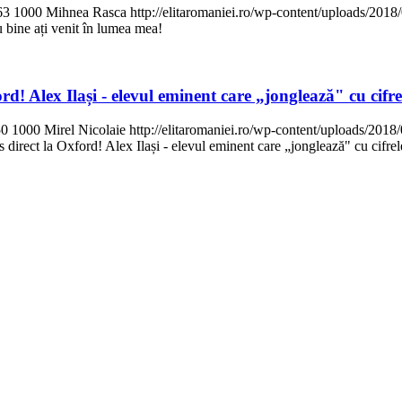
63
1000
Mihnea Rasca
http://elitaromaniei.ro/wp-content/uploads/20
u bine ați venit în lumea mea!
ord! Alex Ilași - elevul eminent care „jonglează" cu cifre
50
1000
Mirel Nicolaie
http://elitaromaniei.ro/wp-content/uploads/20
s direct la Oxford! Alex Ilași - elevul eminent care „jonglează" cu cifrel