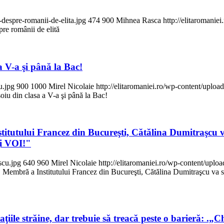
-despre-romanii-de-elita.jpg
474
900
Mihnea Rasca
http://elitaromani
pre românii de elită
a V-a şi până la Bac!
u.jpg
900
1000
Mirel Nicolaie
http://elitaromaniei.ro/wp-content/upl
oiu din clasa a V-a şi până la Bac!
nstitutului Francez din Bucureşti, Cătălina Dumitraşcu v
ţi VOI!"
scu.jpg
640
960
Mirel Nicolaie
http://elitaromaniei.ro/wp-content/up
nă. Membră a Institutului Francez din Bucureşti, Cătălina Dumitraşcu va s
aţiile străine, dar trebuie să treacă peste o barieră: .