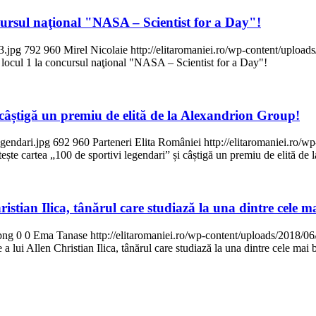
cursul naţional "NASA – Scientist for a Day"!
3.jpg
792
960
Mirel Nicolaie
http://elitaromaniei.ro/wp-content/uplo
 locul 1 la concursul naţional "NASA – Scientist for a Day"!
i câștigă un premiu de elită de la Alexandrion Group!
egendari.jpg
692
960
Parteneri Elita României
http://elitaromaniei.ro
ește cartea „100 de sportivi legendari” și câștigă un premiu de elită de
stian Ilica, tânărul care studiază la una dintre cele m
png
0
0
Ema Tanase
http://elitaromaniei.ro/wp-content/uploads/2018/
lui Allen Christian Ilica, tânărul care studiază la una dintre cele mai 