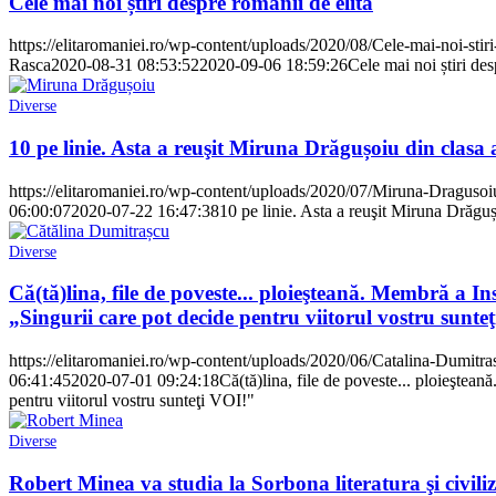
Cele mai noi știri despre românii de elită
https://elitaromaniei.ro/wp-content/uploads/2020/08/Cele-mai-noi-stiri
Rasca
2020-08-31 08:53:52
2020-09-06 18:59:26
Cele mai noi știri des
Diverse
10 pe linie. Asta a reuşit Miruna Drăgușoiu din clasa 
https://elitaromaniei.ro/wp-content/uploads/2020/07/Miruna-Dragusoi
06:00:07
2020-07-22 16:47:38
10 pe linie. Asta a reuşit Miruna Drăguș
Diverse
Că(tă)lina, file de poveste... ploieşteană. Membră a I
„Singurii care pot decide pentru viitorul vostru sunte
https://elitaromaniei.ro/wp-content/uploads/2020/06/Catalina-Dumitra
06:41:45
2020-07-01 09:24:18
Că(tă)lina, file de poveste... ploieştea
pentru viitorul vostru sunteţi VOI!"
Diverse
Robert Minea va studia la Sorbona literatura şi civiliz