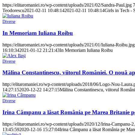
https://elitaromaniei.ro/wp-content/uploads/2021/02/Sandra-Paul.jpg
Teodorescu
2021-02-11 10:48:14
2021-02-11 10:48:14
Girls in Tech - 
Diverse
In Memoriam Iuliana Roibu
https://elitaromaniei.ro/wp-content/uploads/2021/01/Iuliana-Roibu.jpg
16:10:34
2021-01-12 21:21:43
In Memoriam Iuliana Roibu
Diverse
Mălina Constantinescu, viitorul României. O nouă ap
http://elitaromaniei.ro/wp-content/uploads/2018/06/Logo-Nou-Laura.
14:27:15
2020-12-22 14:27:15
Mălina Constantinescu, viitorul Români
Diverse
Irina Câmpanu a lăsat România pe Marea Britanie pe
https://elitaromaniei.ro/wp-content/uploads/2020/12/Irina-Campanu-2
13:45:59
2020-12-16 15:27:04
Irina Câmpanu a lăsat România pe Marea