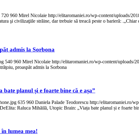
720
960
Mirel Nicolaie
http://elitaromaniei.ro/wp-content/uploads/2
ura şi civilizaţiile străine, dar trebuie să treacă peste o barieră: .„Chi
spăt admis la Sorbona
pg
540
960
Mirel Nicolaie
http://elitaromaniei.ro/wp-content/uploads
trăţoiu, proaspăt admis la Sorbona
bate planul și e foarte bine că e așa”
phone.jpg
635
960
Daniela Palade Teodorescu
http://elitaromaniei.ro
eElita: Raluca Mihăilă, Utopic Brain: „Viața bate planul și e foarte bi
it în lumea mea!