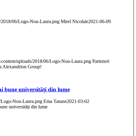
ads/2018/06/Logo-Nou-Laura.png
Mirel Nicolaie
2021-06-09
/wp-content/uploads/2018/06/Logo-Nou-Laura.png
Parteneri
 la Alexandrion Group!
ai bune universități din lume
06/Logo-Nou-Laura.png
Ema Tanase
2021-03-02
bune universități din lume