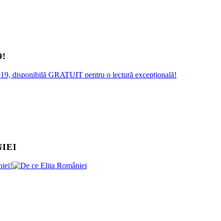
9!
n 2019, disponibilă GRATUIT pentru o lectură excepțională!
IEI
niei!