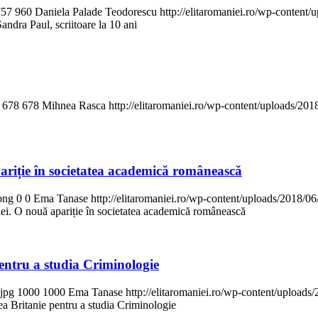
757
960
Daniela Palade Teodorescu
http://elitaromaniei.ro/wp-conten
Sandra Paul, scriitoare la 10 ani
678
678
Mihnea Rasca
http://elitaromaniei.ro/wp-content/uploads/2
ariție în societatea academică românească
png
0
0
Ema Tanase
http://elitaromaniei.ro/wp-content/uploads/2018/
ei. O nouă apariție în societatea academică românească
ntru a studia Criminologie
.jpg
1000
1000
Ema Tanase
http://elitaromaniei.ro/wp-content/uploa
 Britanie pentru a studia Criminologie