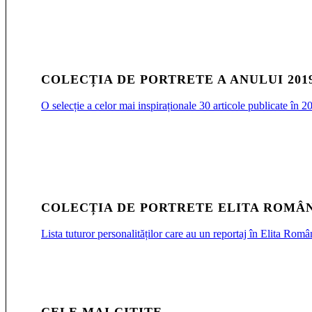
COLECȚIA DE PORTRETE A ANULUI 201
O selecție a celor mai inspiraționale 30 articole publicate î
COLECȚIA DE PORTRETE ELITA ROMÂN
Lista tuturor personalităților care au un reportaj în Elita Româ