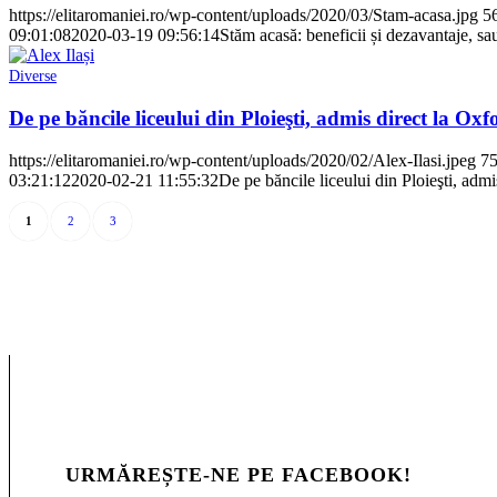
https://elitaromaniei.ro/wp-content/uploads/2020/03/Stam-acasa.jpg
5
09:01:08
2020-03-19 09:56:14
Stăm acasă: beneficii și dezavantaje, sa
Diverse
De pe băncile liceului din Ploieşti, admis direct la Oxf
https://elitaromaniei.ro/wp-content/uploads/2020/02/Alex-Ilasi.jpeg
7
03:21:12
2020-02-21 11:55:32
De pe băncile liceului din Ploieşti, admi
1
2
3
URMĂREȘTE-NE PE FACEBOOK!