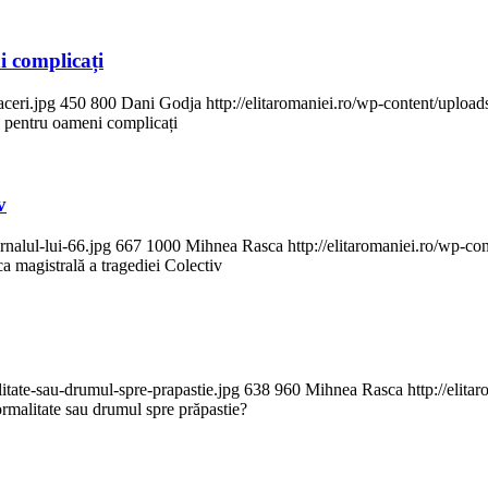
i complicați
aceri.jpg
450
800
Dani Godja
http://elitaromaniei.ro/wp-content/upl
le pentru oameni complicați
v
rnalul-lui-66.jpg
667
1000
Mihnea Rasca
http://elitaromaniei.ro/wp-
ca magistrală a tragediei Colectiv
itate-sau-drumul-spre-prapastie.jpg
638
960
Mihnea Rasca
http://elit
rmalitate sau drumul spre prăpastie?