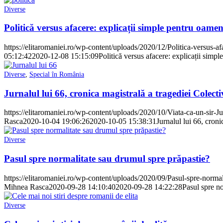
Diverse
Politică versus afacere: explicații simple pentru oamen
https://elitaromaniei.ro/wp-content/uploads/2020/12/Politica-versus-af
05:12:42
2020-12-08 15:15:09
Politică versus afacere: explicații simp
Diverse
,
Special în România
Jurnalul lui 66, cronica magistrală a tragediei Colecti
https://elitaromaniei.ro/wp-content/uploads/2020/10/Viata-ca-un-sir-Ju
Rasca
2020-10-04 19:06:26
2020-10-05 15:38:31
Jurnalul lui 66, croni
Diverse
Pasul spre normalitate sau drumul spre prăpastie?
https://elitaromaniei.ro/wp-content/uploads/2020/09/Pasul-spre-normal
Mihnea Rasca
2020-09-28 14:10:40
2020-09-28 14:22:28
Pasul spre no
Diverse