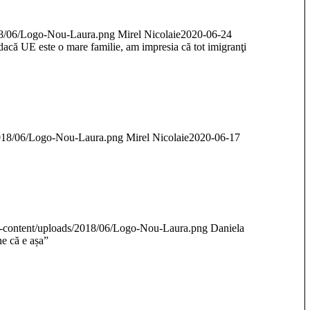
018/06/Logo-Nou-Laura.png
Mirel Nicolaie
2020-06-24
ar dacă UE este o mare familie, am impresia că tot imigranţi
/2018/06/Logo-Nou-Laura.png
Mirel Nicolaie
2020-06-17
/wp-content/uploads/2018/06/Logo-Nou-Laura.png
Daniela
ne că e așa”